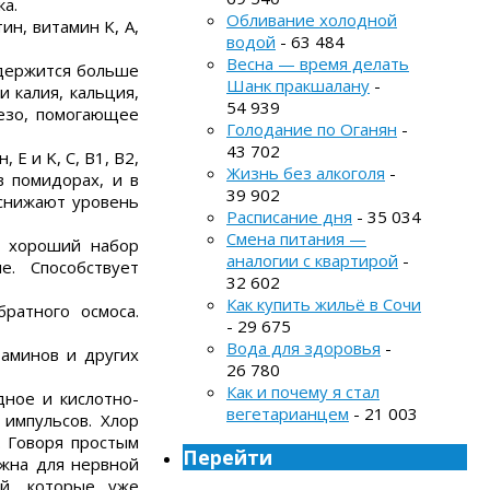
ка.
Обливание холодной
ин, витамин K, A,
водой
- 63 484
Весна — время делать
одержится больше
Шанк пракшалану
-
 калия, кальция,
54 939
лезо, помогающее
Голодание по Оганян
-
43 702
E и K, C, B1, B2,
Жизнь без алкоголя
-
в помидорах, и в
39 902
 снижают уровень
Расписание дня
- 35 034
Смена питания —
, хороший набор
аналогии с квартирой
-
е. Способствует
32 602
Как купить жильё в Сочи
ратного осмоса.
- 29 675
Вода для здоровья
-
аминов и других
26 780
Как и почему я стал
дное и кислотно-
вегетарианцем
- 21 003
импульсов. Хлор
. Говоря простым
Перейти
ужна для нервной
ей, которые уже