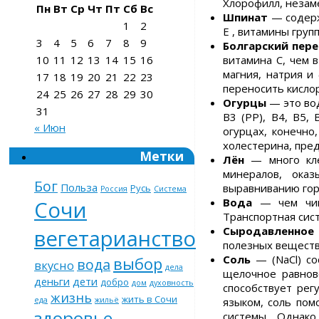
Хлорофилл, незам
Пн
Вт
Ср
Чт
Пт
Сб
Вс
Шпинат
— содержи
1
2
E , витамины груп
3
4
5
6
7
8
9
Болгарский пер
витамина С, чем 
10
11
12
13
14
15
16
магния, натрия и
17
18
19
20
21
22
23
переносить кисло
24
25
26
27
28
29
30
Огурцы
— это вод
31
B3 (PP), B4, B5,
« Июн
огурцах, конечно
холестерина, пре
Метки
Лён
— много клет
минералов, оказ
Бог
Польза
выравниванию гор
Русь
Россия
Система
Вода
— чем чище
Сочи
Транспортная сис
Сыродавленное
вегетарианство
полезных веществ
Соль
— (NaCl) со
выбор
вода
вкусно
дела
щелочное равнов
деньги
дети
добро
дом
духовность
способствует рег
жизнь
жить в Сочи
языком, соль пом
еда
жильё
здоровье
системы. Однако