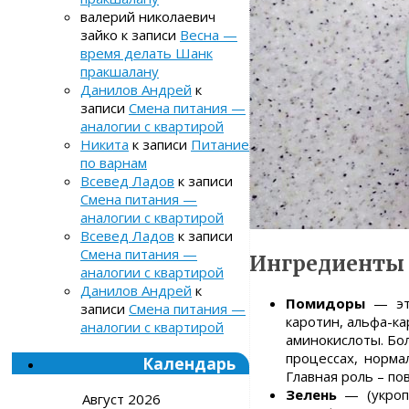
валерий николаевич
зайко
к записи
Весна —
время делать Шанк
пракшалану
Данилов Андрей
к
записи
Смена питания —
аналогии с квартирой
Никита
к записи
Питание
по варнам
Всевед Ладов
к записи
Смена питания —
аналогии с квартирой
Всевед Ладов
к записи
Смена питания —
Ингредиенты
аналогии с квартирой
Данилов Андрей
к
Помидоры
— это
записи
Смена питания —
каротин, альфа-кар
аналогии с квартирой
аминокислоты. Бо
процессах, норма
Календарь
Главная роль – п
Зелень
— (укроп,
Август 2026