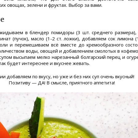
их овощах, зелени и фруктах. Выбор за вами.
е
кидываем в блендер помидоры (3 шт. среднего размера), 
нат (пучок), масло (1-2 ст. ложки), добавляем сок лимона (1
соли и перемешиваем всё вместе до кремообразного сост
количеством воды, овощей и добавлением смолотых в кофемол
 супом высыпаем мелко нарезанный болгарский перец и огур
ак будет интереснее и вкуснее жевать.
ии добавляем по вкусу, но уже и без них суп очень вкусный!
Позитиву — ДА! В смысле, приятного аппетита!