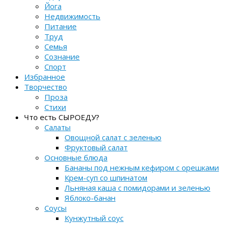
Йога
Недвижимость
Питание
Труд
Семья
Сознание
Спорт
Избранное
Творчество
Проза
Стихи
Что есть СЫРОЕДУ?
Салаты
Овощной салат с зеленью
Фруктовый салат
Основные блюда
Бананы под нежным кефиром с орешками
Крем-суп со шпинатом
Льняная каша с помидорами и зеленью
Яблоко-банан
Соусы
Кунжутный соус