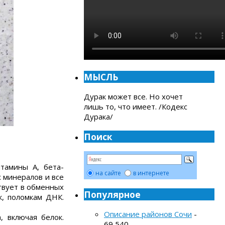
МЫСЛЬ
Дурак может все. Но хочет
лишь то, что имеет. /Кодекс
Дурака/
Поиск
тамины A, бета-
на сайте
в интернете
ых минералов и все
твует в обменных
Популярное
к, поломкам ДНК.
Описание районов Сочи
-
 включая белок.
69 540