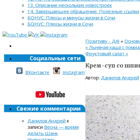
13. Описание нескольких новостроек
14. Завершающее обращение. Полезные ссылки
БОНУС: Плюсы и минусы жизни в Сочи
БОНУС: Плюсы жизни в Сочи
Позитиву - ДА!
»
Основ
«
Льняная каша с поми
Фруктовый салат
»
Социальные сети
Крем-суп со шпи
ВКонтакте
Instagram
Автор:
Данилов Андрей
Свежие комментарии
Данилов Андрей
к
записи
Весна — время
делать Шанк
пракшалану