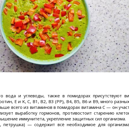
 вода и углеводы, также в помидорах присутствуют ви
отин, E и K, C, B1, B2, B3 (PP), B4, B5, B6 и B9, много разн
льше всего из витаминов в помидорах витамина C — он учас
лизует выработку гормонов, противостоит старению клето
овышение иммунитета, укрепление защитных сил организма.
 петрушка) — содержит всё необходимое для организма,