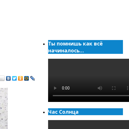
Ты помнишь как всё
начиналось…
я…
Час Солнца