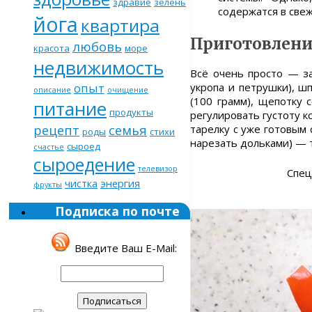
здравие
зелень
содержатся в свеж
йога
квартира
Приготовлени
любовь
красота
море
недвижимость
Всё очень просто — за
укропа и петрушки), шпи
опыт
описание
очищение
(100 грамм), щепотку 
питание
продукты
регулировать густоту 
рецепт
семья
тарелку с уже готовым
роды
стихи
нарезать дольками) — т
сыроед
счастье
сыроедение
телевизор
Спец
чистка
энергия
фрукты
Подписка по почте
Введите Ваш E-Mail: