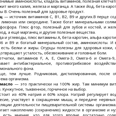
енимые аминокислоты, кладезь витаминов, полезная клетчат
т много калия, железа и марганца. А также йод, бета-карот
пы В. Очень полезный для здоровье продукт.
ец
— источник витаминов С, В1, В2, В9 и других.В перце с
в лимонах или смородине. Также богат минеральными солями
 фосфора. Плюс фтор, полезный для зубов и костей, и же
род, а ещё марганец и другие полезные вещества.
а и углеводы, плюс витамины A, бета-каротин, альфа-каротин, 
 B6 и B9 и богатый минеральный состав, аминокислоты. И 
, есть белки и жиры. Огурцы полезны для здоровья кожи,
дотвращают усталость, обезвоживание и головные боли.
чатки, витаминов F, A, E, Омега-3, Омега-6 и Омега-9
ывает антибактериальное, противогрибковое воздействи
монального фона.
, тем лучше. Родниковая, дистиллированная, после об
тема организма.
 масло
— это практически на 100% жир. Там минимум вит
. Кунжутное, тыквенное, горчичное на выбор.
стоит из 40% натрия и 60% хлора. Натрий регулирует во
есие, участвует в сокращении мышц и передаче нервных 
уляции деятельности пищеварительной системы организма
огает накоплению (сохранению) жидкости в организме и н
, есть мнение, что для этого вполне достаточно сол