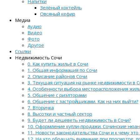
Напитки
Зелёный коктейль
Овсяный кефир
Медиа
Аудио
Видео
Фото
Другое
Ссылки
Недвижимость Сочи
0. Как купить жильё в Сочи
1. Общая информация по Сочи
2. Описание районов Сочи
3. Текущая ситуация на рынке недвижимости в С
4. Особенности выбора месторасположения жил
5. Общение с риэлторами
6. Общение с застройщиками. Как на них выйти?
7. Вторичка
8. Высотки и частный сектор
9. Будет ли дешеветь недвижимость в Сочи?
10. Оформление купли-продажи. Сочинские нюа
11. Новости законодательства Сочи и к чему это
12. На что обращать внимание при просмотре, 