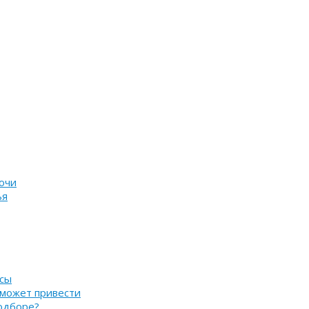
очи
ья
нсы
 может привести
подборе?