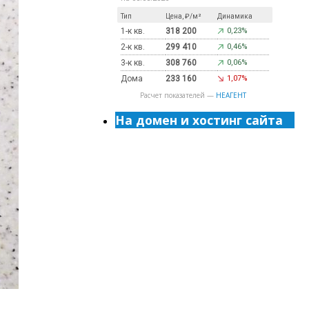
Тип
Цена, ₽/м²
Динамика
1-к кв.
318 200
0,23%
2-к кв.
299 410
0,46%
3-к кв.
308 760
0,06%
Дома
233 160
1,07%
Расчет показателей —
НЕАГЕНТ
На домен и хостинг сайта