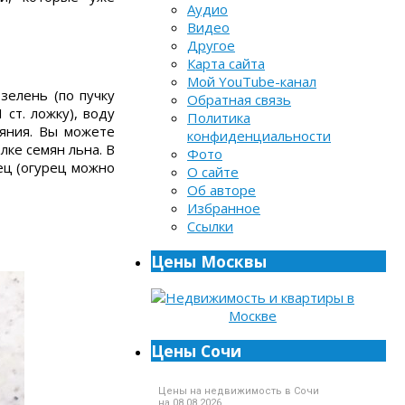
Аудио
Видео
Другое
Карта сайта
Мой YouTube-канал
зелень (по пучку
Обратная связь
 ст. ложку), воду
Политика
ояния. Вы можете
конфиденциальности
ке семян льна. В
Фото
ец (огурец можно
О сайте
Об авторе
Избранное
Ссылки
Цены Москвы
Цены Сочи
Цены на недвижимость в Сочи
на 08.08.2026