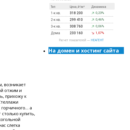
Тип
Цена, ₽/м²
Динамика
1-к кв.
318 200
0,23%
2-к кв.
299 410
0,46%
3-к кв.
308 760
0,06%
Дома
233 160
1,07%
Расчет показателей —
НЕАГЕНТ
На домен и хостинг сайта
м, возникает
ой отжим и
ь, прихожу к
Стеллажи
, горчичного… а
 столько купить,
когольной
ас слегка