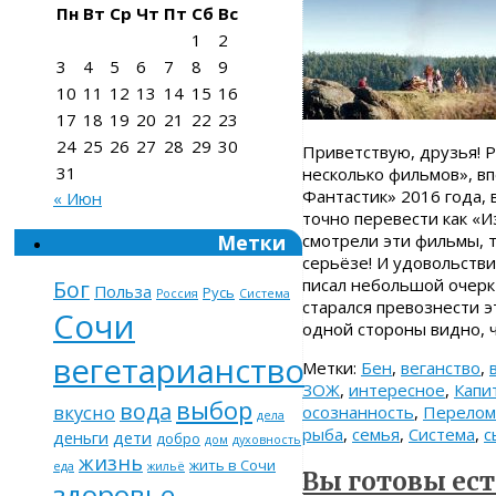
Пн
Вт
Ср
Чт
Пт
Сб
Вс
1
2
3
4
5
6
7
8
9
10
11
12
13
14
15
16
17
18
19
20
21
22
23
24
25
26
27
28
29
30
Приветствую, друзья! Р
31
несколько фильмов», вп
Фантастик» 2016 года,
« Июн
точно перевести как «И
Метки
смотрели эти фильмы, 
серьёзе! И удовольстви
писал небольшой очерк 
Бог
Польза
Русь
Россия
Система
старался превознести э
Сочи
одной стороны видно, 
вегетарианство
Метки:
Бен
,
веганство
,
ЗОЖ
,
интересное
,
Капи
выбор
вода
вкусно
осознанность
,
Перелом
дела
рыба
,
семья
,
Система
,
с
деньги
дети
добро
дом
духовность
жизнь
жить в Сочи
еда
жильё
Вы готовы ест
здоровье