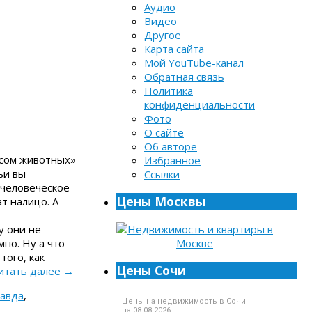
Аудио
Видео
Другое
Карта сайта
Мой YouTube-канал
Обратная связь
Политика
конфиденциальности
Фото
О сайте
Об авторе
ясом животных»
Избранное
ьи вы
Ссылки
 человеческое
Цены Москвы
т налицо. А
у они не
мно. Ну а что
того, как
Цены Сочи
итать далее
→
авда
,
Цены на недвижимость в Сочи
на 08.08.2026