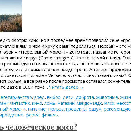
едко смотрю кино, но в последнее время позволил себе «пр
ечатлениями о чём и хочу с вами поделиться. Первый – это 
 второй – «Переломный момент» 2019 года, название которо
зменяющие игру» (Game changers), но это на мой взгляд. Есл
то рекомендую сначала посмотреть, а потом читать дальше. 
е получите и поймёте о чём пойдёт речь. А теперь продолжи
о советском фильме «Мы веселы, счастливы, талантливы»? Ка
тот фильм, а всё равно после просмотра оставался сомнитель
что даже в СССР тема…
Читать далее
→
вегетарианство
,
вред
,
выбор
,
дети
,
доброта
,
животные
,
жизн
тан Фантастик
,
кино
,
ложь
,
магазин
,
макдоналдс
,
мясо
,
несос
ный момент
,
питание
,
Польза
,
продукты
,
разум
,
рекомендую
ыроедение
,
ферма
,
фильмы
ь человеческое мясо?