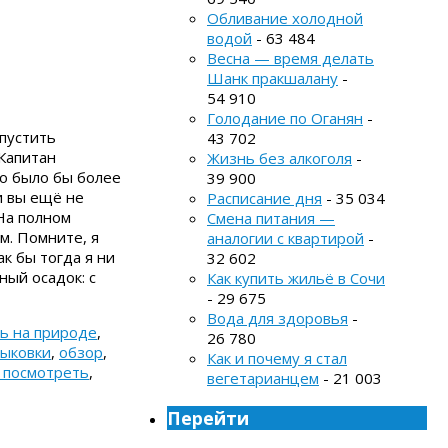
Обливание холодной
водой
- 63 484
Весна — время делать
Шанк пракшалану
-
54 910
Голодание по Оганян
-
опустить
43 702
«Капитан
Жизнь без алкоголя
-
го было бы более
39 900
и вы ещё не
Расписание дня
- 35 034
На полном
Смена питания —
м. Помните, я
аналогии с квартирой
-
к бы тогда я ни
32 602
ный осадок: с
Как купить жильё в Сочи
- 29 675
Вода для здоровья
-
ь на природе
,
26 780
тыковки
,
обзор
,
Как и почему я стал
 посмотреть
,
вегетарианцем
- 21 003
Перейти