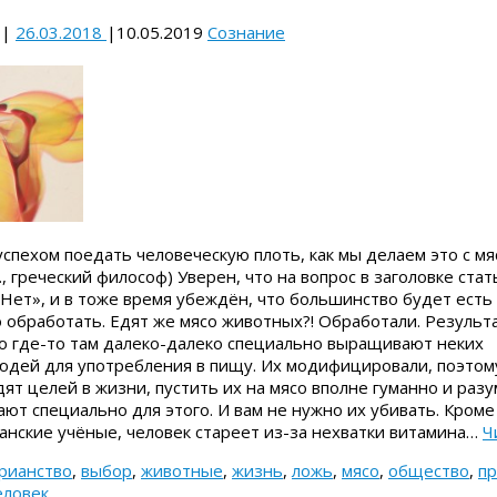
|
26.03.2018
|
10.05.2019
Сознание
успехом поедать человеческую плоть, как мы делаем это с м
., греческий философ) Уверен, что на вопрос в заголовке стат
Нет», и в тоже время убеждён, что большинство будет есть
о обработать. Едят же мясо животных?! Обработали. Результа
то где-то там далеко-далеко специально выращивают неких
юдей для употребления в пищу. Их модифицировали, поэтом
дят целей в жизни, пустить их на мясо вполне гуманно и разу
ют специально для этого. И вам не нужно их убивать. Кроме 
анские учёные, человек стареет из-за нехватки витамина…
Ч
рианство
,
выбор
,
животные
,
жизнь
,
ложь
,
мясо
,
общество
,
пр
еловек