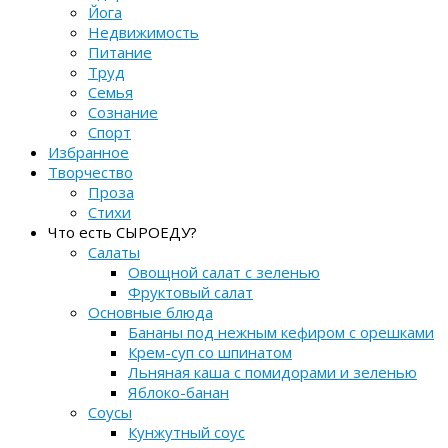
Йога
Недвижимость
Питание
Труд
Семья
Сознание
Спорт
Избранное
Творчество
Проза
Стихи
Что есть СЫРОЕДУ?
Салаты
Овощной салат с зеленью
Фруктовый салат
Основные блюда
Бананы под нежным кефиром с орешками
Крем-суп со шпинатом
Льняная каша с помидорами и зеленью
Яблоко-банан
Соусы
Кунжутный соус