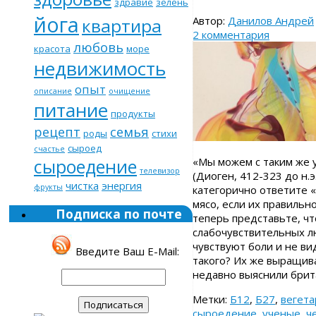
здравие
зелень
йога
Автор:
Данилов Андрей
квартира
2 комментария
любовь
красота
море
недвижимость
опыт
описание
очищение
питание
продукты
рецепт
семья
роды
стихи
сыроед
счастье
сыроедение
«Мы можем с таким же 
телевизор
(Диоген, 412-323 до н.э
чистка
энергия
фрукты
категорично ответите «
мясо, если их правильн
Подписка по почте
теперь представьте, ч
слабочувствительных л
чувствуют боли и не ви
Введите Ваш E-Mail:
такого? Их же выращива
недавно выяснили брит
Метки:
Б12
,
Б27
,
вегета
сыроедение
,
ученые
,
ч