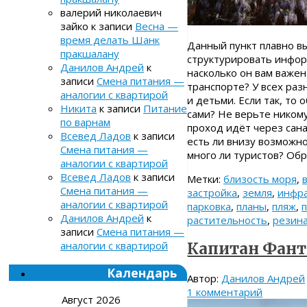
валерий николаевич
зайко
к записи
Весна —
время делать Шанк
Данный пункт плавно в
пракшалану
структурировать инфор
Данилов Андрей
к
насколько он вам важе
записи
Смена питания —
транспорте? У всех раз
аналогии с квартирой
и детьми. Если так, то
Никита
к записи
Питание
сами? Не верьте никому
по варнам
проход идёт через санат
Всевед Ладов
к записи
есть ли внизу возможно
Смена питания —
много ли туристов? О
аналогии с квартирой
Всевед Ладов
к записи
Метки:
близость моря
,
Смена питания —
застройка
,
земля
,
инфра
аналогии с квартирой
парковка
,
планы
,
пляж
,
п
Данилов Андрей
к
растительность
,
резин
записи
Смена питания —
аналогии с квартирой
Капитан Фант
Календарь
Автор:
Данилов Андрей
1 комментарий
Август 2026