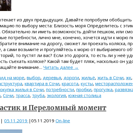
ытекает из двух предыдущих. Давайте попробуем обобщить
мацию по выбору места: Близость моря Определитесь с этим
н. Обязательно ли иметь возможность дойти пешком, или см
ные потребности, лично мне, конечно, хочется идти к морю п
 обратите внимание на дорогу, сможет ли проехать коляска, п
, а сами возьмите и прогуляйтесь к морю от выбираемого об
орий, то пустят ли вас? Если это дорога, то есть ли у неё у
сть съехать коляске? Какой там будет пляж, насколько он уд
бращайте внимание…
Читать далее
→
вид на море
,
выбор
,
деревья
,
дороги
,
жильё
,
жить в Сочи
,
жк
структура
,
квартира в Сочи
,
красота
,
кусты
,
месторасположе
окупка жилья в Сочи
,
потребности
,
пробки
,
прогулка
,
развязк
а
,
Сочи
,
трасса
,
труба
,
экология
,
южная столица
астик и Переломный момент
|
05.11.2019
|
05.11.2019
On-line