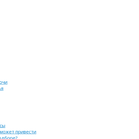
очи
ья
нсы
 может привести
подборе?