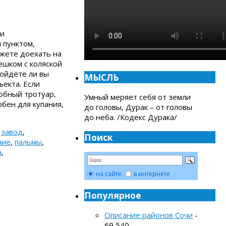
 и
 пунктом,
ожете доехать на
ешком с коляской
ройдёте ли вы
МЫСЛЬ
ъекта. Если
добный тротуар,
Умный меряет себя от земли
обен для купания,
до головы, Дурак – от головы
до неба. /Кодекс Дурака/
,
завод
,
Поиск
ние
,
пальмы
,
а
,
на сайте
в интернете
Популярное
Описание районов Сочи
-
69 540