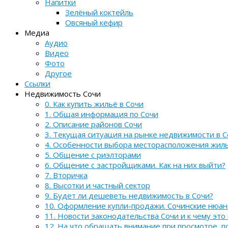
Напитки
Зелёный коктейль
Овсяный кефир
Медиа
Аудио
Видео
Фото
Другое
Ссылки
Недвижимость Сочи
0. Как купить жильё в Сочи
1. Общая информация по Сочи
2. Описание районов Сочи
3. Текущая ситуация на рынке недвижимости в С
4. Особенности выбора месторасположения жил
5. Общение с риэлторами
6. Общение с застройщиками. Как на них выйти?
7. Вторичка
8. Высотки и частный сектор
9. Будет ли дешеветь недвижимость в Сочи?
10. Оформление купли-продажи. Сочинские нюа
11. Новости законодательства Сочи и к чему это
12. На что обращать внимание при просмотре, 