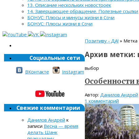
13. Описание нескольких новостроек
14. Завершающее обращение. Полезные ссылки
БОНУС: Плюсы и минусы жизни в Сочи
БОНУС: Плюсы жизни в Сочи
Позитиву - ДА!
» Метка 
Архив метки:
Социальные сети
выбор
ВКонтакте
Instagram
Особенности 
Автор:
Данилов Андрей
1 комментарий
Свежие комментарии
Данилов Андрей
к
записи
Весна — время
делать Шанк
пракшалану