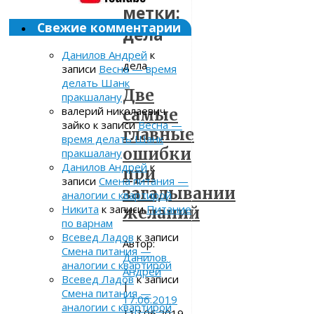
метки:
Свежие комментарии
дела
Данилов Андрей
к
дела
записи
Весна — время
делать Шанк
Две
пракшалану
валерий николаевич
самые
зайко
к записи
Весна —
главные
время делать Шанк
ошибки
пракшалану
Данилов Андрей
к
при
записи
Смена питания —
загадывании
аналогии с квартирой
Никита
к записи
Питание
желаний
по варнам
Всевед Ладов
к записи
Автор:
Смена питания —
Данилов
аналогии с квартирой
Андрей
Всевед Ладов
к записи
|
Смена питания —
17.06.2019
аналогии с квартирой
|
17.06.2019