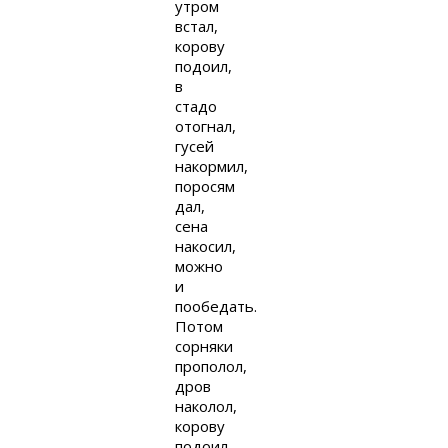
утром
встал,
корову
подоил,
в
стадо
отогнал,
гусей
накормил,
поросям
дал,
сена
накосил,
можно
и
пообедать.
Потом
сорняки
прополол,
дров
наколол,
корову
подоил,