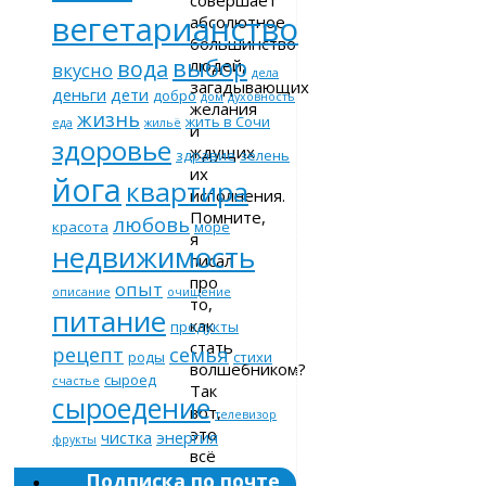
вегетарианство
абсолютное
большинство
выбор
людей,
вода
вкусно
дела
загадывающих
деньги
дети
добро
дом
духовность
желания
жизнь
жить в Сочи
еда
жильё
и
здоровье
ждущих
здравие
зелень
их
йога
квартира
исполнения.
Помните,
любовь
красота
море
я
недвижимость
писал
про
опыт
описание
очищение
то,
питание
как
продукты
стать
рецепт
семья
роды
стихи
волшебником?
сыроед
счастье
Так
сыроедение
вот,
телевизор
это
чистка
энергия
фрукты
всё
работает,
Подписка по почте