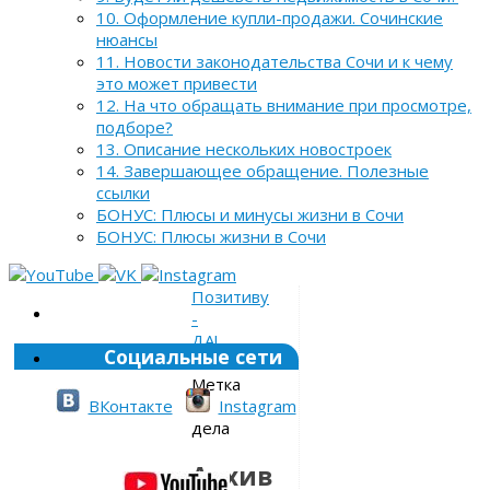
10. Оформление купли-продажи. Сочинские
нюансы
11. Новости законодательства Сочи и к чему
это может привести
12. На что обращать внимание при просмотре,
подборе?
13. Описание нескольких новостроек
14. Завершающее обращение. Полезные
ссылки
БОНУС: Плюсы и минусы жизни в Сочи
БОНУС: Плюсы жизни в Сочи
Позитиву
-
ДА!
Социальные сети
»
Метка
»
ВКонтакте
Instagram
дела
Архив