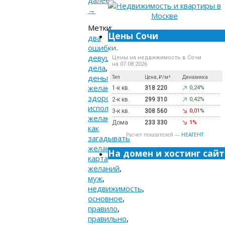
→
Метки:
Цены Сочи
два
ошибки
,
девушка
,
Цены на недвижимость в Сочи
на 07.08.2026
дела
,
деньги
,
Тип
Цена, ₽/м²
Динамика
желания
,
1-к кв.
318 220
0,24%
здоровье
,
2-к кв.
299 310
0,42%
исполнение
3-к кв.
308 560
0,01%
желаний
,
Дома
233 330
1%
как
Расчет показателей —
НЕАГЕНТ
загадывать
желания
,
На домен и хостинг сайт
карта
желаний
,
муж
,
недвижимость
,
основное
,
правило
,
правильно
,