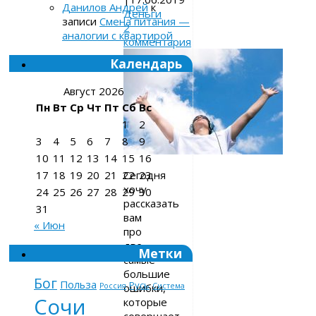
Данилов Андрей
к
Деньги
записи
Смена питания —
2
аналогии с квартирой
комментария
Календарь
Август 2026
Пн
Вт
Ср
Чт
Пт
Сб
Вс
1
2
3
4
5
6
7
8
9
10
11
12
13
14
15
16
Сегодня
17
18
19
20
21
22
23
хочу
24
25
26
27
28
29
30
рассказать
31
вам
« Июн
про
две
Метки
самые
большие
Бог
Польза
Русь
ошибки,
Россия
Система
Сочи
которые
совершает