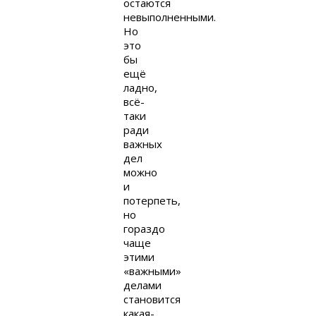
остаются
невыполненными.
Но
это
бы
ещё
ладно,
всё-
таки
ради
важных
дел
можно
и
потерпеть,
но
гораздо
чаще
этими
«важными»
делами
становится
какая-