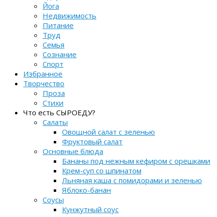
Йога
Недвижимость
Питание
Труд
Семья
Сознание
Спорт
Избранное
Творчество
Проза
Стихи
Что есть СЫРОЕДУ?
Салаты
Овощной салат с зеленью
Фруктовый салат
Основные блюда
Бананы под нежным кефиром с орешками
Крем-суп со шпинатом
Льняная каша с помидорами и зеленью
Яблоко-банан
Соусы
Кунжутный соус