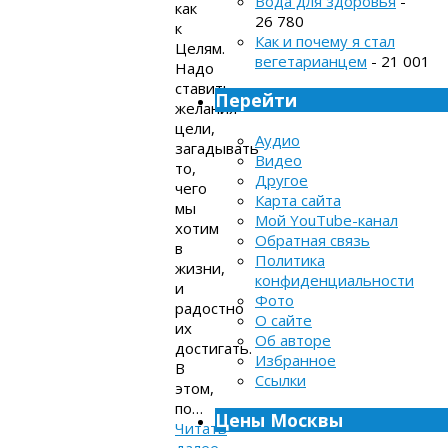
Вода для здоровья
-
как
26 780
к
Как и почему я стал
Целям.
вегетарианцем
- 21 001
Надо
ставить
Перейти
желания-
цели,
Аудио
загадывать
Видео
то,
Другое
чего
Карта сайта
мы
Мой YouTube-канал
хотим
Обратная связь
в
Политика
жизни,
конфиденциальности
и
Фото
радостно
О сайте
их
Об авторе
достигать.
Избранное
В
Ссылки
этом,
по…
Цены Москвы
Читать
далее