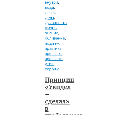
внутри
,
вода
,
глаза
,
дела
,
духовность
,
жизнь
,
знание
,
обливание
,
подъем
,
практика
,
привычка
,
привычки
,
утро
,
хорошо
Принцип
«Увидел
–
сделал»
в