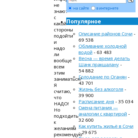
не
на сайте
в интернете
знают
с
Популярное
какой
стороны
Описание районов Сочи
-
подойти
69 538
и
Обливание холодной
надо
водой
- 63 483
ли
Весна — время делать
вообще
Шанк пракшалану
-
всем
54 882
этим
Голодание по Оганян
-
заниматься?
43 701
Я
Жизнь без алкоголя
-
считаю,
39 900
что
Расписание дня
- 35 034
НАДО!
Смена питания —
Но
аналогии с квартирой
-
подходить
32 600
к
Как купить жильё в Сочи
желаниям
- 29 675
рекомендую