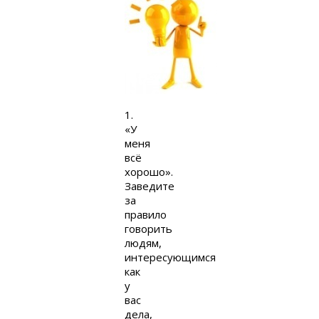
1.
«У
меня
всё
хорошо».
Заведите
за
правило
говорить
людям,
интересующимся
как
у
вас
дела,