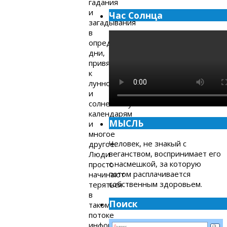
гадания
и
Час Солнца
загадывания
в
определённые
дни,
привязка
к
лунному
и
солнечному
календарям
МЫСЛЬ
и
многое
Человек, не знакый с
другое.
веганством, воспринимает его
Люди
с насмешкой, за которую
просто
потом расплачивается
начинают
собственным здоровьем.
теряться
в
Поиск
таком
потоке
информации,