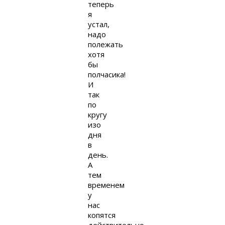
теперь
я
устал,
надо
полежать
хотя
бы
полчасика!
И
так
по
кругу
изо
дня
в
день.
А
тем
временем
у
нас
копятся
действительно