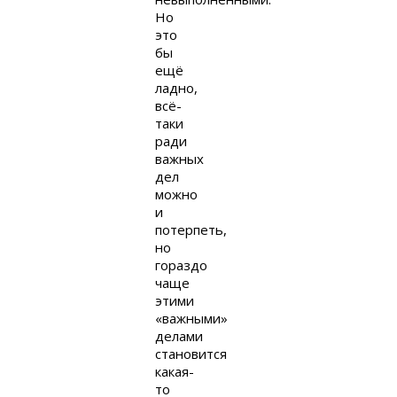
Но
это
бы
ещё
ладно,
всё-
таки
ради
важных
дел
можно
и
потерпеть,
но
гораздо
чаще
этими
«важными»
делами
становится
какая-
то