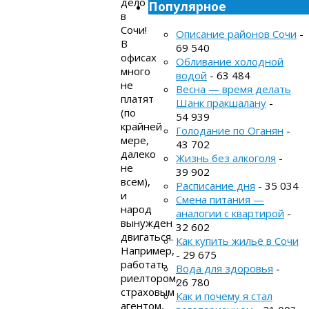
дело
Популярное
в
Сочи!
Описание районов Сочи
-
В
69 540
офисах
Обливание холодной
много
водой
- 63 484
не
Весна — время делать
платят
Шанк пракшалану
-
(по
54 939
крайней
Голодание по Оганян
-
мере,
43 702
далеко
Жизнь без алкоголя
-
не
39 902
всем),
Расписание дня
- 35 034
и
Смена питания —
народ
аналогии с квартирой
-
вынужден
32 602
двигаться.
Как купить жильё в Сочи
Например,
- 29 675
работать
Вода для здоровья
-
риелтором,
26 780
страховым
Как и почему я стал
агентом,