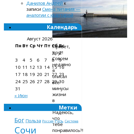
Данилов Андрей
к
записи
Смена питания —
аналогии с квартирой
Календарь
Август 2026
Пн
Вт
Ср
Чт
Пт
Сб
Вс
Привет,
друг!
1
2
Совсем
3
4
5
6
7
8
9
недавно
10
11
12
13
14
15
16
я
17
18
19
20
21
22
23
описал
24
25
26
27
28
29
30
все
минусы
31
жизни
« Июн
в
Сочи.
Метки
Надеюсь,
что
Бог
Польза
Русь
Россия
Система
тебе
Сочи
понравилось?!