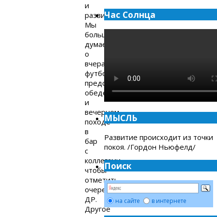
и
Час Солнца
развитию!
Мы
больше
думаем
о
вчерашнем
футболе,
предстоящем
обеде
и
вечернем
МЫСЛЬ
походе
в
Развитие происходит из точки
бар
покоя. /Гордон Ньюфелд/
с
коллегами,
Поиск
чтобы
отметить
очередной
ДР.
на сайте
в интернете
Другое