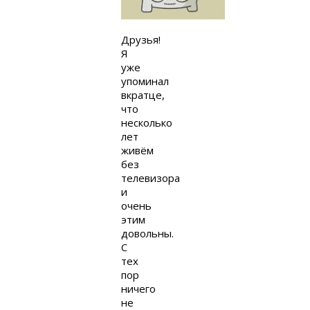
Друзья!
Я
уже
упоминал
вкратце,
что
несколько
лет
живём
без
телевизора
и
очень
этим
довольны.
С
тех
пор
ничего
не