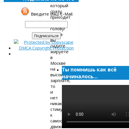
который
сразу
Введите Ваш E-Mail:
приходит
в
голову!
Когда
вы
сидите
жируете
в
Москве
на
Ты помнишь как всё
высокой
начиналось…
зарплате,
то
и
нет
никакого
стимула
к
самообразованию,
движению