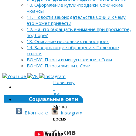
10. Оформление купли-продажи. Сочинские
нюансы
11. Новости законодательства Сочи и к чему
это может привести
12. На что обращать внимание при просмотре,
подборе?
13. Описание нескольких новостроек
14. Завершающее обращение. Полезные
ссылки
БОНУС: Плюсы и минусы жизни в Сочи
БОНУС: Плюсы жизни в Сочи
Позитиву
-
ДА!
Социальные сети
»
Метка
»
ВКонтакте
Instagram
время
Архив