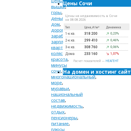
цены
,
Цены Сочи
вышки
,
горы
,
Цены на недвижимость в Сочи
деньги
,
на 08.08.2026
дом
,
Тип
Цена, ₽/м²
Динамика
дорога
,
1-к кв.
318 200
0,23%
заработок
,
2-к кв.
299 410
0,46%
зарплата
,
квартира
,
3-к кв.
308 760
0,06%
коляски
,
Дома
233 160
1,07%
красота
,
Расчет показателей —
НЕАГЕНТ
минусы
сочи
,
На домен и хостинг сайт
многонациональный
,
море
,
муравьи
,
национальный
состав
,
недвижимость
,
отдых
,
пенсионеры
,
питание
,
плюсы