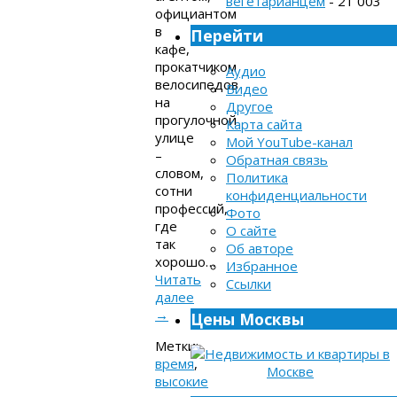
вегетарианцем
- 21 003
официантом
в
Перейти
кафе,
прокатчиком
Аудио
велосипедов
Видео
на
Другое
прогулочной
Карта сайта
улице
Мой YouTube-канал
–
Обратная связь
словом,
Политика
сотни
конфиденциальности
профессий,
Фото
где
О сайте
так
Об авторе
хорошо…
Избранное
Читать
Ссылки
далее
→
Цены Москвы
Метки:
время
,
высокие