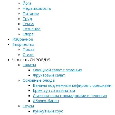
Йога
Недвижимость
Питание
Труд
Семья
Сознание
Спорт
Избранное
Творчество
Проза
Стихи
Что есть СЫРОЕДУ?
Салаты
Овощной салат с зеленью
Фруктовый салат
Основные блюда
Бананы под нежным кефиром с орешками
Крем-суп со шпинатом
Льняная каша с помидорами и зеленью
Яблоко-банан
Соусы
Кунжутный соус