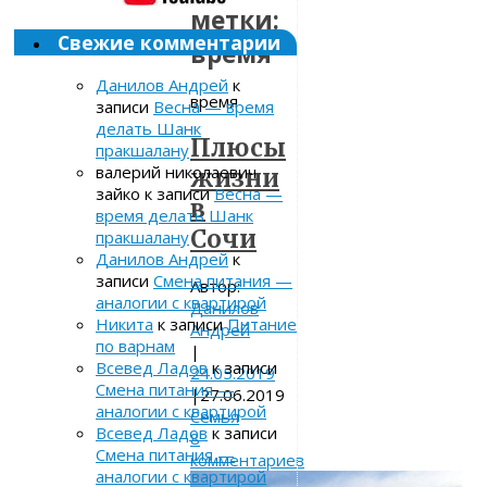
метки:
Свежие комментарии
время
Данилов Андрей
к
время
записи
Весна — время
делать Шанк
Плюсы
пракшалану
валерий николаевич
жизни
зайко
к записи
Весна —
в
время делать Шанк
Сочи
пракшалану
Данилов Андрей
к
записи
Смена питания —
Автор:
аналогии с квартирой
Данилов
Никита
к записи
Питание
Андрей
по варнам
|
Всевед Ладов
к записи
24.05.2019
Смена питания —
|
27.06.2019
аналогии с квартирой
Семья
Всевед Ладов
к записи
8
Смена питания —
комментариев
аналогии с квартирой