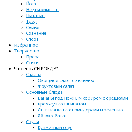
Йога
Недвижимость
Питание
Труд
Семья
Сознание
Спорт
Избранное
Творчество
Проза
Стихи
Что есть СЫРОЕДУ?
Салаты
Овощной салат с зеленью
Фруктовый салат
Основные блюда
Бананы под нежным кефиром с орешками
Крем-суп со шпинатом
Льняная каша с помидорами и зеленью
Яблоко-банан
Соусы
Кунжутный соус