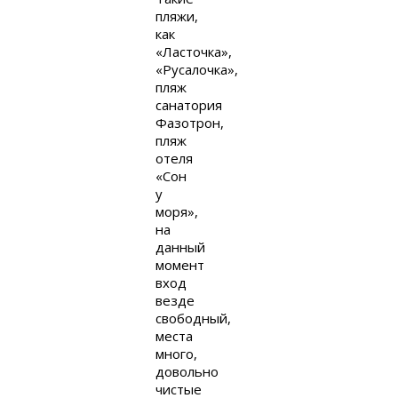
пляжи,
как
«Ласточка»,
«Русалочка»,
пляж
санатория
Фазотрон,
пляж
отеля
«Сон
у
моря»,
на
данный
момент
вход
везде
свободный,
места
много,
довольно
чистые