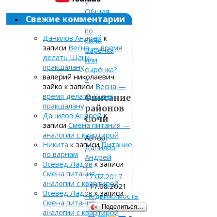
«
Общая
Свежие комментарии
информация
по
Данилов Андрей
к
Сочи
записи
Весна — время
Варёнка
делать Шанк
или
пракшалану
сырёнка?
валерий николаевич
»
зайко
к записи
Весна —
время делать Шанк
Описание
пракшалану
районов
Данилов Андрей
к
Сочи
записи
Смена питания —
аналогии с квартирой
Автор:
Никита
к записи
Питание
Данилов
по варнам
Андрей
Всевед Ладов
к записи
|
Смена питания —
17.02.2017
аналогии с квартирой
|
17.08.2021
Всевед Ладов
к записи
Недвижимость
Смена питания —
Поделиться…
аналогии с квартирой