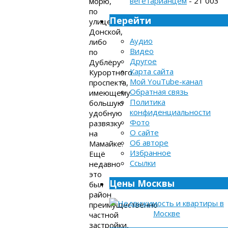
вегетарианцем
- 21 003
морю,
по
Перейти
улице
Донской,
Аудио
либо
Видео
по
Другое
Дублёру
Карта сайта
Курортного
Мой YouTube-канал
проспекта,
Обратная связь
имеющему
Политика
большую
конфиденциальности
удобную
Фото
развязку
О сайте
на
Об авторе
Мамайке.
Избранное
Ещё
Ссылки
недавно
это
Цены Москвы
был
район
преимущественно
частной
застройки,