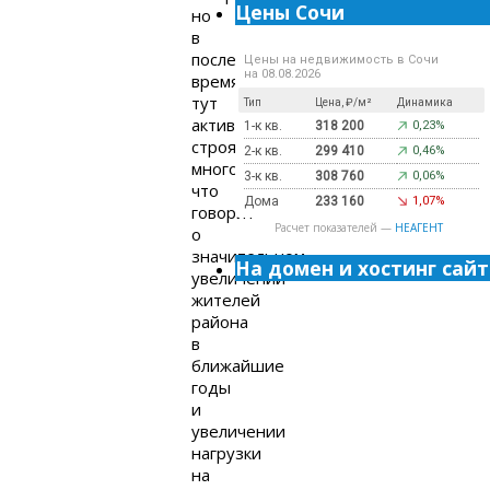
Цены Сочи
но
в
последнее
Цены на недвижимость в Сочи
на 08.08.2026
время
тут
Тип
Цена, ₽/м²
Динамика
активно
1-к кв.
318 200
0,23%
строятся
2-к кв.
299 410
0,46%
многоэтажки,
3-к кв.
308 760
0,06%
что
Дома
233 160
1,07%
говорит
Расчет показателей —
НЕАГЕНТ
о
значительном
На домен и хостинг сайт
увеличении
жителей
района
в
ближайшие
годы
и
увеличении
нагрузки
на