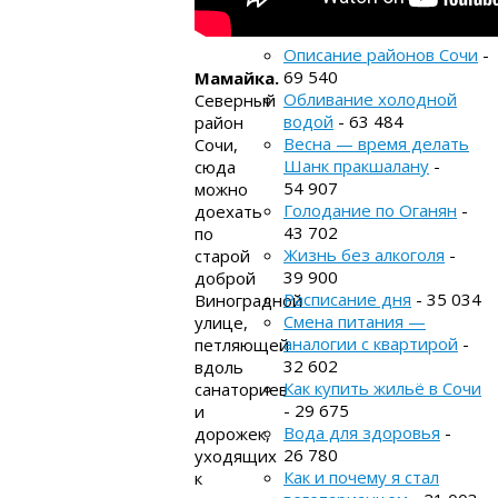
Популярное
Описание районов Сочи
-
69 540
Мамайка.
Обливание холодной
Северный
водой
- 63 484
район
Весна — время делать
Сочи,
Шанк пракшалану
-
сюда
54 907
можно
Голодание по Оганян
-
доехать
43 702
по
Жизнь без алкоголя
-
старой
39 900
доброй
Расписание дня
- 35 034
Виноградной
Смена питания —
улице,
аналогии с квартирой
-
петляющей
32 602
вдоль
Как купить жильё в Сочи
санаториев
- 29 675
и
Вода для здоровья
-
дорожек,
26 780
уходящих
Как и почему я стал
к