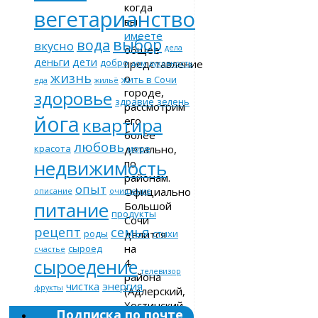
когда
вегетарианство
вы
имеете
выбор
вода
вкусно
общее
дела
деньги
дети
добро
представление
дом
духовность
жизнь
о
жить в Сочи
еда
жильё
городе,
здоровье
здравие
зелень
рассмотрим
йога
его
квартира
более
любовь
детально,
красота
море
недвижимость
по
районам.
опыт
Официально
описание
очищение
питание
Большой
продукты
Сочи
рецепт
семья
делится
роды
стихи
на
сыроед
счастье
сыроедение
4
телевизор
района
чистка
энергия
фрукты
(Адлерский,
Хостинский,
Подписка по почте