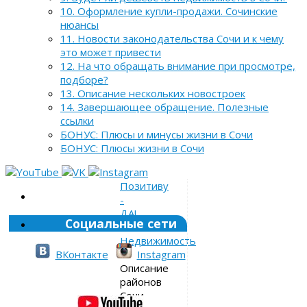
10. Оформление купли-продажи. Сочинские
нюансы
11. Новости законодательства Сочи и к чему
это может привести
12. На что обращать внимание при просмотре,
подборе?
13. Описание нескольких новостроек
14. Завершающее обращение. Полезные
ссылки
БОНУС: Плюсы и минусы жизни в Сочи
БОНУС: Плюсы жизни в Сочи
Позитиву
-
ДА!
Социальные сети
»
Недвижимость
»
ВКонтакте
Instagram
Описание
районов
Сочи