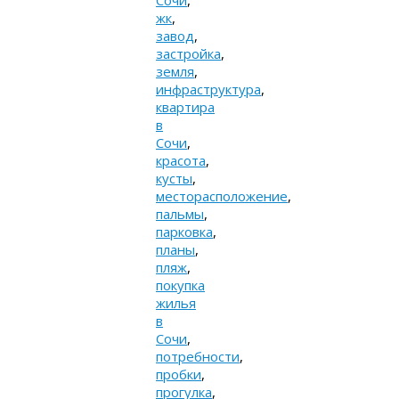
Сочи
,
жк
,
завод
,
застройка
,
земля
,
инфраструктура
,
квартира
в
Сочи
,
красота
,
кусты
,
месторасположение
,
пальмы
,
парковка
,
планы
,
пляж
,
покупка
жилья
в
Сочи
,
потребности
,
пробки
,
прогулка
,