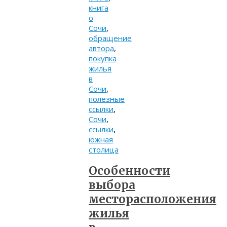
книга
о
Сочи
,
обращение
автора
,
покупка
жилья
в
Сочи
,
полезные
ссылки
,
Сочи
,
ссылки
,
южная
столица
Особенности
выбора
месторасположения
жилья