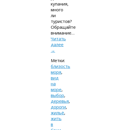
купания,
много
ли
туристов?
Обращайте
внимание…
Читать
далее
→
Метки:
близость
моря
,
вид
на
море
,
выбор
,
деревья
,
дороги
,
жильё
,
жить
в