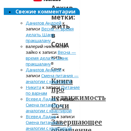
Архив
Свежие комментарии
метки:
Данилов Андрей
к
жить
записи
Весна — время
в
делать Шанк
пракшалану
Сочи
валерий николаевич
зайко
к записи
Весна —
жить
время делать Шанк
в
пракшалану
Сочи
Данилов Андрей
к
записи
Смена питания —
Книга
аналогии с квартирой
Никита
к записи
Питание
про
по варнам
недвижимость
Всевед Ладов
к записи
Сочи
Смена питания —
аналогии с квартирой
—
Всевед Ладов
к записи
Завершающее
Смена питания —
аналогии с квартирой
обращение.