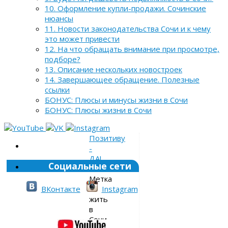
10. Оформление купли-продажи. Сочинские
нюансы
11. Новости законодательства Сочи и к чему
это может привести
12. На что обращать внимание при просмотре,
подборе?
13. Описание нескольких новостроек
14. Завершающее обращение. Полезные
ссылки
БОНУС: Плюсы и минусы жизни в Сочи
БОНУС: Плюсы жизни в Сочи
Позитиву
-
ДА!
Социальные сети
»
Метка
»
ВКонтакте
Instagram
жить
в
Сочи