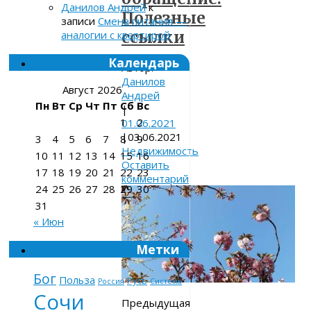
Данилов Андрей
к
Полезные
записи
Смена питания —
ссылки
аналогии с квартирой
Календарь
Автор:
Данилов
Август 2026
Андрей
Пн
Вт
Ср
Чт
Пт
Сб
Вс
|
1
2
01.06.2021
|
03.06.2021
3
4
5
6
7
8
9
Недвижимость
10
11
12
13
14
15
16
Оставить
17
18
19
20
21
22
23
комментарий
24
25
26
27
28
29
30
31
« Июн
Метки
Бог
Польза
Русь
Россия
Система
Сочи
Предыдущая