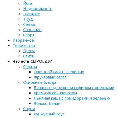
Йога
Недвижимость
Питание
Труд
Семья
Сознание
Спорт
Избранное
Творчество
Проза
Стихи
Что есть СЫРОЕДУ?
Салаты
Овощной салат с зеленью
Фруктовый салат
Основные блюда
Бананы под нежным кефиром с орешками
Крем-суп со шпинатом
Льняная каша с помидорами и зеленью
Яблоко-банан
Соусы
Кунжутный соус