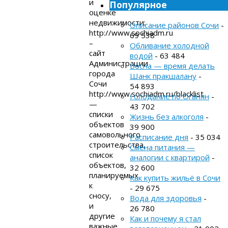
и
Популярное
оценке
недвижимости:
Описание районов Сочи
-
http://www.sochiadm.ru
69 538
–
Обливание холодной
сайт
водой
- 63 484
Администрации
Весна — время делать
города
Шанк пракшалану
-
Сочи
54 893
http://www.sochiadm.ru/blacklist
Голодание по Оганян
-
—
43 702
списки
Жизнь без алкоголя
-
объектов
39 900
самовольного
Расписание дня
- 35 034
строительства,
Смена питания —
список
аналогии с квартирой
-
объектов,
32 600
планируемых
Как купить жильё в Сочи
к
- 29 675
сносу,
Вода для здоровья
-
и
26 780
другие
Как и почему я стал
важные