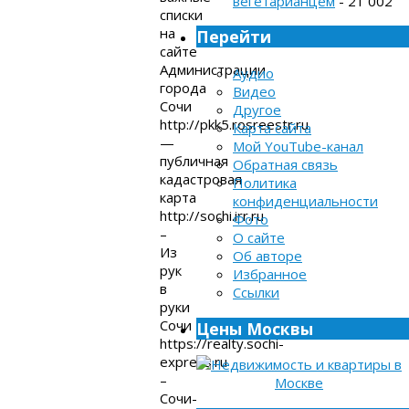
вегетарианцем
- 21 002
списки
на
Перейти
сайте
Администрации
Аудио
города
Видео
Сочи
Другое
http://pkk5.rosreestr.ru
Карта сайта
—
Мой YouTube-канал
публичная
Обратная связь
кадастровая
Политика
карта
конфиденциальности
http://sochi.irr.ru
Фото
–
О сайте
Из
Об авторе
рук
Избранное
в
Ссылки
руки
Сочи
Цены Москвы
https://realty.sochi-
express.ru
–
Сочи-