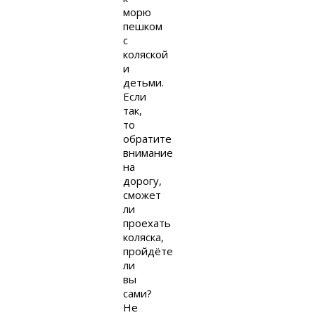
морю
пешком
с
коляской
и
детьми.
Если
так,
то
обратите
внимание
на
дорогу,
сможет
ли
проехать
коляска,
пройдёте
ли
вы
сами?
Не