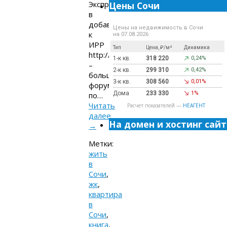
Экспресс,
Цены Сочи
в
добавление
Цены на недвижимость в Сочи
к
на 07.08.2026
ИРР
Тип
Цена, ₽/м²
Динамика
http://forum.allsochi.info
1-к кв.
318 220
0,24%
–
2-к кв.
299 310
0,42%
большой
3-к кв.
308 560
0,01%
форум
Дома
233 330
1%
по…
Читать
Расчет показателей —
НЕАГЕНТ
далее
На домен и хостинг сайт
→
Метки:
жить
в
Сочи
,
жк
,
квартира
в
Сочи
,
книга
,