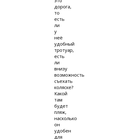
это
дорога,
то
есть
ли
у
неё
удобный
тротуар,
есть
ли
внизу
возможность
съехать
коляске?
Какой
там
будет
пляж,
насколько
он
удобен
для