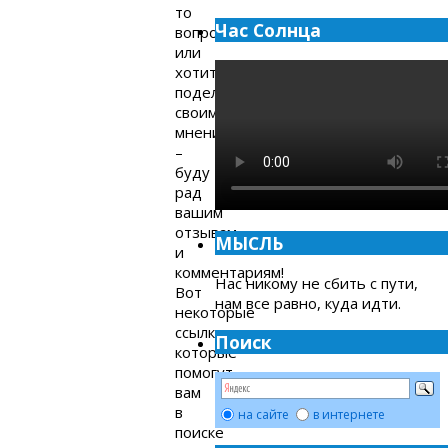
то
Час Солнца
вопросы
или
хотите
поделиться
своим
мнением
–
буду
рад
вашим
отзывам
МЫСЛЬ
и
комментариям!
Нас никому не сбить с пути,
Вот
нам все равно, куда идти.
некоторые
ссылки,
Поиск
которые
помогут
вам
в
на сайте
в интернете
поиске