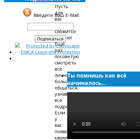
Пусть
для
Введите Ваш E-Mail:
вас
всё
сложится
удачно!
Ещё
раз
посоветую
смотреть
всё
Ты помнишь как всё
лично,
больше
начиналось…
общаться,
узнавать
все
подробности.
Если
у
вас
появились
какие-