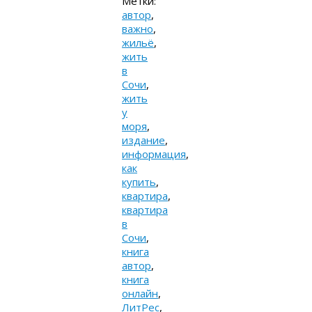
Метки:
автор
,
важно
,
жильё
,
жить
в
Сочи
,
жить
у
моря
,
издание
,
информация
,
как
купить
,
квартира
,
квартира
в
Сочи
,
книга
автор
,
книга
онлайн
,
ЛитРес
,