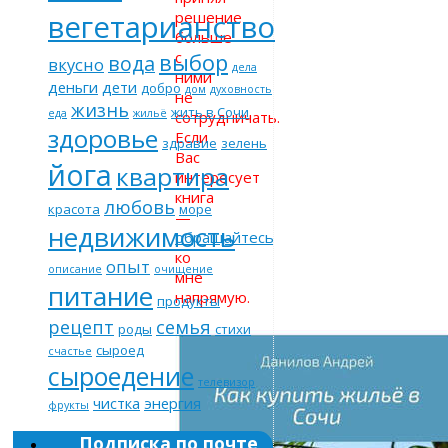
решение
вегетарианство
больше
с
выбор
вода
вкусно
дела
ними
деньги
дети
добро
дом
духовность
не
жизнь
жить в Сочи
еда
жильё
сотрудничать.
здоровье
Если
здравие
зелень
Вас
йога
квартира
интересует
книга
любовь
красота
море
—
недвижимость
обращайтесь
ко
опыт
описание
очищение
мне
питание
напрямую.
продукты
рецепт
семья
роды
стихи
сыроед
счастье
сыроедение
телевизор
чистка
энергия
фрукты
Подписка по почте