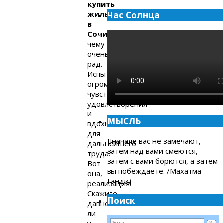
купить
жильё
Час Солнца
в
Сочи»
,
чему
очень
рад.
Испытываю
огромное
чувство
удовлетворения
и
МЫСЛЬ
вдохновения
для
Вначале вас не замечают,
дальнейшего
затем над вами смеются,
труда.
затем с вами борются, а затем
Вот
вы побеждаете. /Махатма
она,
Ганди/
реализация!
Скажите,
Поиск
давно
ли
у