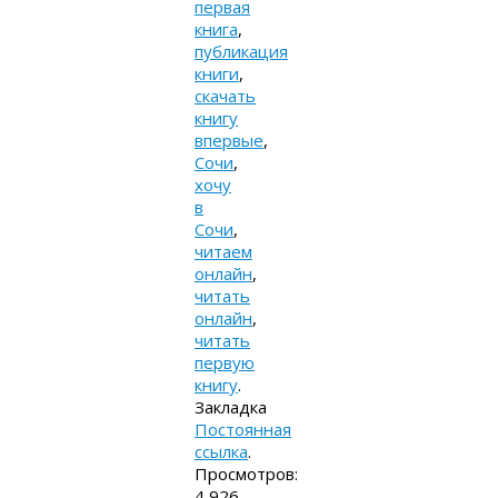
первая
книга
,
публикация
книги
,
скачать
книгу
впервые
,
Сочи
,
хочу
в
Сочи
,
читаем
онлайн
,
читать
онлайн
,
читать
первую
книгу
.
Закладка
Постоянная
ссылка
.
Просмотров:
4 926