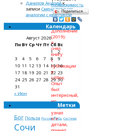
Данилов Андрей
к
Недвижимость
записи
Смена питания —
Поделиться…
аналогии с квартирой
Календарь
Дополнение
(2019):
Август 2026
я
Пн
Вт
Ср
Чт
Пт
Сб
Вс
снял
1
2
книгу
3
4
5
6
7
8
9
с
10
11
12
13
14
15
16
публикации
в
17
18
19
20
21
22
23
LitRes.
24
25
26
27
28
29
30
Опыт
31
был
« Июн
интересный,
но,
Метки
когда
узнал
Бог
Польза
все
Русь
Россия
Система
детали,
Сочи
принял