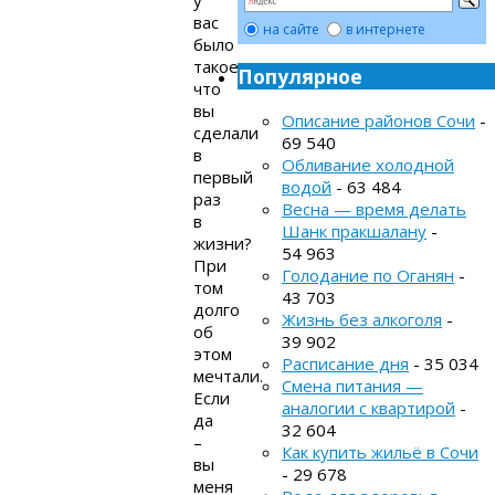
вас
на сайте
в интернете
было
такое,
Популярное
что
вы
Описание районов Сочи
-
сделали
69 540
в
Обливание холодной
первый
водой
- 63 484
раз
Весна — время делать
в
Шанк пракшалану
-
жизни?
54 963
При
Голодание по Оганян
-
том
43 703
долго
Жизнь без алкоголя
-
об
39 902
этом
Расписание дня
- 35 034
мечтали.
Смена питания —
Если
аналогии с квартирой
-
да
32 604
–
Как купить жильё в Сочи
вы
- 29 678
меня