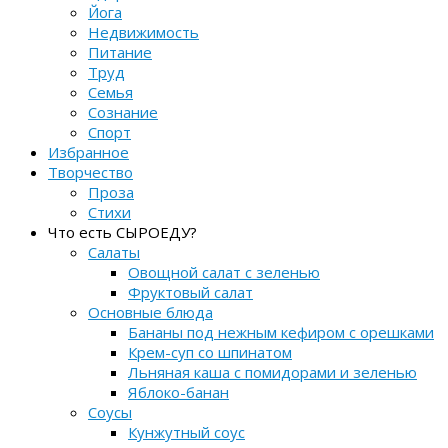
Йога
Недвижимость
Питание
Труд
Семья
Сознание
Спорт
Избранное
Творчество
Проза
Стихи
Что есть СЫРОЕДУ?
Салаты
Овощной салат с зеленью
Фруктовый салат
Основные блюда
Бананы под нежным кефиром с орешками
Крем-суп со шпинатом
Льняная каша с помидорами и зеленью
Яблоко-банан
Соусы
Кунжутный соус