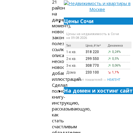
21
район
на
данный
Цены Сочи
момент),
новости
Цены на недвижимость в Сочи
законодательства,
на 09.08.2026
полезные
Тип
Цена, ₽/м²
Динамика
ссылки,
1-к кв.
318 220
0,24%
описал
2-к кв.
299 550
0,5%
несколько
3-к кв.
308 770
0,06%
новостроек,
добавил
Дома
233 100
1,1%
иллюстраций.
Расчет показателей —
НЕАГЕНТ
Сделал
На домен и хостинг сайт
полноценную
книгу-
инструкцию,
рассказывающую,
как
стать
счастливым
обладателем