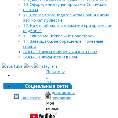
10. Оформление купли-продажи. Сочинские
нюансы
11. Новости законодательства Сочи и к чему
это может привести
12. На что обращать внимание при просмотре,
подборе?
13. Описание нескольких новостроек
14. Завершающее обращение. Полезные
ссылки
БОНУС: Плюсы и минусы жизни в Сочи
БОНУС: Плюсы жизни в Сочи
Позитиву
-
ДА!
Социальные сети
»
Недвижимость
»
ВКонтакте
Instagram
Моя
первая
книга!