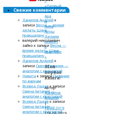
«
«Первый
Свежие комментарии
шаг»
Ара
Данилов Андрей
к
и
записи
Весна — время
Анна
делать Шанк
Аруш
пракшалану
Делаем
валерий николаевич
ремонт
зайко
к записи
Весна —
в
время делать Шанк
квартире
пракшалану
»
Данилов Андрей
к
записи
Смена питания —
Моя
аналогии с квартирой
первая
Никита
к записи
Питание
книга!
по варнам
Всевед Ладов
к записи
Автор:
Смена питания —
Данилов
аналогии с квартирой
Андрей
Всевед Ладов
к записи
|
Смена питания —
18.02.2019
аналогии с квартирой
|
16.08.2019