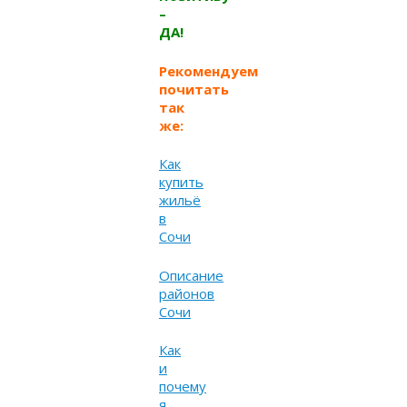
–
ДА!
Рекомендуем
почитать
так
же:
Как
купить
жильё
в
Сочи
Описание
районов
Сочи
Как
и
почему
я