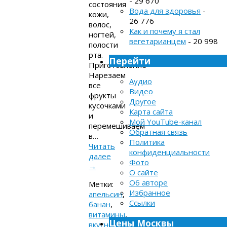
- 29 670
состояния
Вода для здоровья
-
кожи,
26 776
волос,
Как и почему я стал
ногтей,
вегетарианцем
- 20 998
полости
рта.
Перейти
Приготовление
Нарезаем
Аудио
все
Видео
фрукты
Другое
кусочками
Карта сайта
и
Мой YouTube-канал
перемешиваем
Обратная связь
в…
Политика
Читать
конфиденциальности
далее
Фото
→
О сайте
Об авторе
Метки:
Избранное
апельсин
,
Ссылки
банан
,
витамины
,
Цены Москвы
вкусно
,