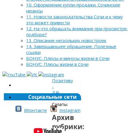
10. Оформление купли-продажи. Сочинские
нюансы
11. Новости законодательства Сочи и к чему
это может привести
12. На что обращать внимание при просмотре,
подборе?
13. Описание нескольких новостроек
14. Завершающее обращение. Полезные
ссылки
БОНУС: Плюсы и минусы жизни в Сочи
БОНУС: Плюсы жизни в Сочи
Позитиву
-
ДА!
Социальные сети
»
Салаты
ВКонтакте
Instagram
Архив
рубрики: