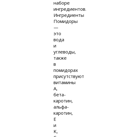
наборе
ингредиентов.
Ингредиенты
Помидоры
—
это
вода
и
углеводы,
также
в
помидорах
присутствуют
витамины
A,
бета-
каротин,
альфа-
каротин,
E
и
K,