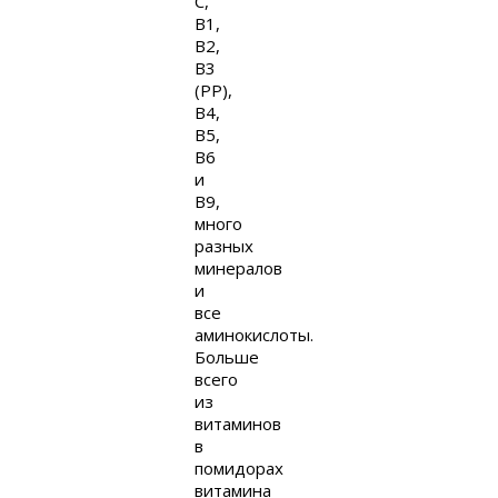
C,
B1,
B2,
B3
(PP),
B4,
B5,
B6
и
B9,
много
разных
минералов
и
все
аминокислоты.
Больше
всего
из
витаминов
в
помидорах
витамина