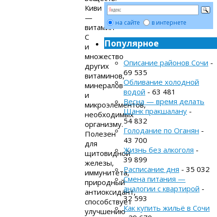
Киви
—
на сайте
в интернете
витамин
С
Популярное
и
множество
Описание районов Сочи
-
других
69 535
витаминов,
Обливание холодной
минералов
водой
- 63 481
и
Весна — время делать
микроэлементов,
Шанк пракшалану
-
необходимых
54 832
организму.
Голодание по Оганян
-
Полезен
43 700
для
Жизнь без алкоголя
-
щитовидной
39 899
железы,
Расписание дня
- 35 032
иммунитета,
Смена питания —
природный
аналогии с квартирой
-
антиоксидант,
32 593
способствует
Как купить жильё в Сочи
улучшению