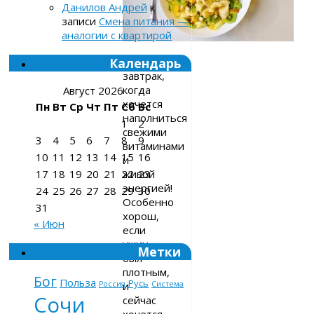
Данилов Андрей
к
записи
Смена питания —
аналогии с квартирой
Отличный
Календарь
завтрак,
когда
Август 2026
хочется
Пн
Вт
Ср
Чт
Пт
Сб
Вс
наполниться
1
2
свежими
3
4
5
6
7
8
9
витаминами
10
11
12
13
14
15
16
и
живой
17
18
19
20
21
22
23
энергией!
24
25
26
27
28
29
30
Особенно
31
хорош,
« Июн
если
ужин
Метки
был
плотным,
Бог
Польза
Русь
и
Россия
Система
Сочи
сейчас
хочется