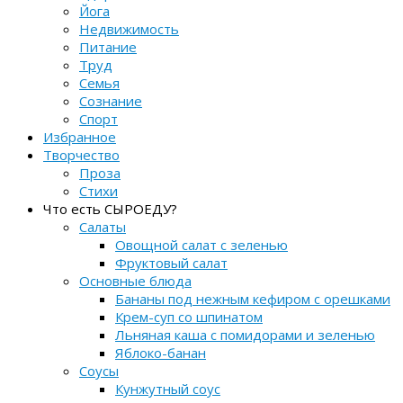
Йога
Недвижимость
Питание
Труд
Семья
Сознание
Спорт
Избранное
Творчество
Проза
Стихи
Что есть СЫРОЕДУ?
Салаты
Овощной салат с зеленью
Фруктовый салат
Основные блюда
Бананы под нежным кефиром с орешками
Крем-суп со шпинатом
Льняная каша с помидорами и зеленью
Яблоко-банан
Соусы
Кунжутный соус