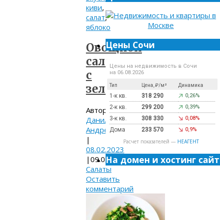
киви
,
салат
,
яблоко
Цены Сочи
Овощной
салат
Цены на недвижимость в Сочи
с
на 06.08.2026
зеленью
Тип
Цена, ₽/м²
Динамика
1-к кв.
318 290
0,26%
2-к кв.
299 200
0,39%
Автор:
Данилов
3-к кв.
308 330
0,08%
Андрей
Дома
233 570
0,9%
|
Расчет показателей —
НЕАГЕНТ
08.02.2023
На домен и хостинг сайт
|
09.02.2023
Салаты
Оставить
комментарий