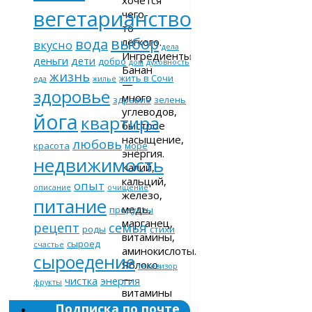
вегетарианство
чего-
то
выбор
лёгкого.
вода
вкусно
дела
Ингредиенты
деньги
дети
добро
дом
духовность
Банан
жизнь
жить в Сочи
еда
жильё
—
здоровье
много
здравие
зелень
углеводов,
йога
квартира
быстрое
насыщение,
любовь
красота
море
энергия.
недвижимость
Калий,
кальций,
опыт
описание
очищение
железо,
питание
медь,
продукты
марганец,
рецепт
семья
роды
стихи
витамины,
сыроед
счастье
аминокислоты.
сыроедение
Яблоко
телевизор
—
чистка
энергия
фрукты
витамины
A,
Подписка по почте