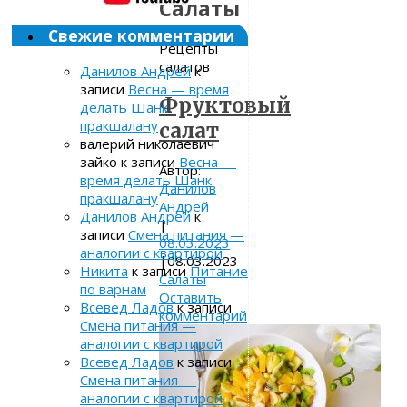
Салаты
Свежие комментарии
Рецепты
салатов
Данилов Андрей
к
записи
Весна — время
Фруктовый
делать Шанк
пракшалану
салат
валерий николаевич
зайко
к записи
Весна —
Автор:
время делать Шанк
Данилов
пракшалану
Андрей
Данилов Андрей
к
|
записи
Смена питания —
08.03.2023
аналогии с квартирой
|
08.03.2023
Никита
к записи
Питание
Салаты
по варнам
Оставить
Всевед Ладов
к записи
комментарий
Смена питания —
аналогии с квартирой
Всевед Ладов
к записи
Смена питания —
аналогии с квартирой