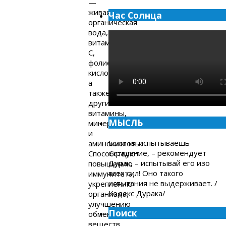
—
живая
Час Солнца
органическая
вода,
витамин
С,
фолиевая
кислота,
а
также
другие
витамины,
МЫСЛЬ
минералы
и
Если ты испытываешь
аминокислоты.
страдание, – рекомендует
Способствуют
Дурак, – испытывай его изо
повышению
всех сил! Оно такого
иммунитета,
испытания не выдерживает. /
укреплению
Кодекс Дурака/
организма,
улучшению
Поиск
обмена
веществ.