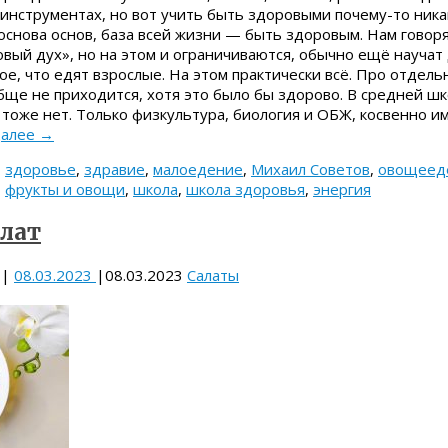
инструментах, но вот учить быть здоровыми почему-то ника
 основа основ, база всей жизни — быть здоровым. Нам говоря
вый дух», но на этом и ограничиваются, обычно ещё научат
мое, что едят взрослые. На этом практически всё. Про отдел
бще не приходится, хотя это было бы здорово. В средней шк
в тоже нет. Только физкультура, биология и ОБЖ, косвенно 
далее
→
,
здоровье
,
здравие
,
малоедение
,
Михаил Советов
,
овощеед
,
фрукты и овощи
,
школа
,
школа здоровья
,
энергия
лат
|
08.03.2023
|
08.03.2023
Салаты