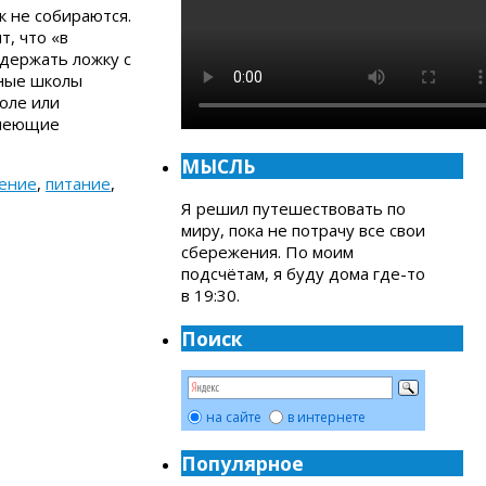
к не собираются.
т, что «в
 держать ложку с
ьные школы
оле или
имеющие
МЫСЛЬ
ение
,
питание
,
Я решил путешествовать по
миру, пока не потрачу все свои
сбережения. По моим
подсчётам, я буду дома где-то
в 19:30.
Поиск
на сайте
в интернете
Популярное