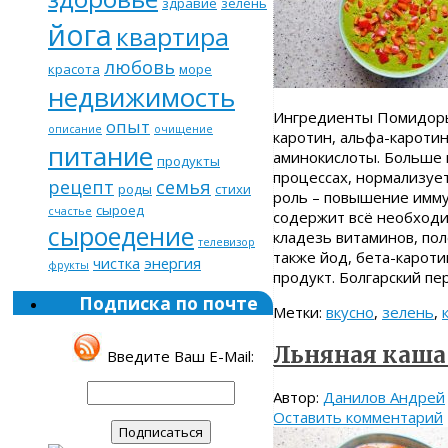
здравие
зелень
йога
квартира
любовь
красота
море
недвижимость
Ингредиенты Помидоры 
опыт
описание
очищение
каротин, альфа-каротин,
питание
аминокислоты. Больше 
продукты
процессах, нормализует
рецепт
семья
роды
стихи
роль – повышение имму
сыроед
счастье
содержит всё необходи
сыроедение
кладезь витаминов, пол
телевизор
также йод, бета-кароти
чистка
энергия
фрукты
продукт. Болгарский пе
Подписка по почте
Метки:
вкусно
,
зелень
,
Льняная каша
Введите Ваш E-Mail:
Автор:
Данилов Андрей
Оставить комментарий