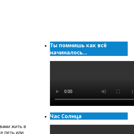
Ты помнишь как всё
начиналось…
Час Солнца
 вами жить в
же петь или