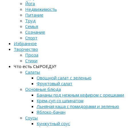
Йога
Недвижимость
Питание
Труд
Семья
Сознание
Спорт
Избранное
Творчество
Проза
Стихи
Что есть СЫРОЕДУ?
Салаты
Овощной салат с зеленью
Фруктовый салат
Основные блюда
Бананы под нежным кефиром с орешками
Крем-суп со шпинатом
Льняная каша с помидорами и зеленью
Яблоко-банан
Соусы
Кунжутный соус