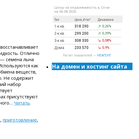
Цены на недвижимость в Сочи
на 06.08.2026
Тип
Цена, ₽/м²
Динамика
1-к кв.
318 290
0,26%
2-к кв.
299 200
0,39%
3-к кв.
308 330
0,08%
 восстанавливает
Дома
233 570
0,9%
идкость. Отлично
Расчет показателей —
НЕАГЕНТ
 — семена льна
Используются как
На домен и хостинг сайта
обмена веществ,
ы. Не содержит
ший набор
твует
ах присутствуют
 много…
Читать
ы
,
приготовление
,