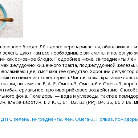
полезное блюдо. Лён долго переваривается, обволакивает и
и зелень дают нам все необходимые витамины и полезную ж
ужин как основное блюдо. Подробнее ниже. Ингредиенты Лён
мах желудочно-кишечного тракта, поджелудочной железы. 
обволакивающее, смягчающее средство. Хороший регулятор 
нию и снижению холестерина. Чистая кожа, красивые волос
тчатки, витаминов F, A, E, Омега-3, Омега-6 и Омега-9, хоро
антибактериальное, противогрибковое воздействие. Способс
ьного фона. Помидоры — вода и углеводы, также в помидор
н, альфа-каротин, E и K, C, B1, B2, B3 (PP), B4, B5, B6 и B9,
,
ДНК
,
зелень
,
ингредиенты
,
лён
,
Омега-3
,
Польза
,
помидор