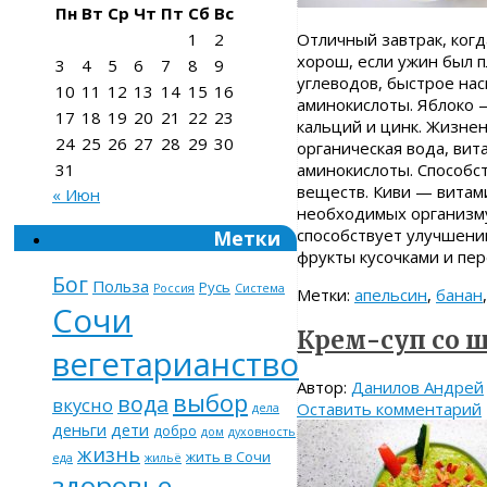
Пн
Вт
Ср
Чт
Пт
Сб
Вс
Отличный завтрак, ког
1
2
хорош, если ужин был п
3
4
5
6
7
8
9
углеводов, быстрое нас
10
11
12
13
14
15
16
аминокислоты. Яблоко — 
17
18
19
20
21
22
23
кальций и цинк. Жизнен
24
25
26
27
28
29
30
органическая вода, вит
аминокислоты. Способс
31
веществ. Киви — витам
« Июн
необходимых организму
способствует улучшению
Метки
фрукты кусочками и п
Бог
Польза
Русь
Россия
Система
Метки:
апельсин
,
банан
Сочи
Крем-суп со 
вегетарианство
Автор:
Данилов Андрей
выбор
вода
вкусно
Оставить комментарий
дела
деньги
дети
добро
дом
духовность
жизнь
жить в Сочи
еда
жильё
здоровье