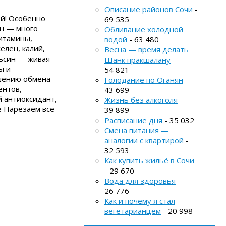
Описание районов Сочи
-
ей! Особенно
69 535
ан — много
Обливание холодной
витамины,
водой
- 63 480
елен, калий,
Весна — время делать
льсин — живая
Шанк пракшалану
-
ы и
54 821
чшению обмена
Голодание по Оганян
-
ентов,
43 699
 антиоксидант,
Жизнь без алкоголя
-
е Нарезаем все
39 899
Расписание дня
- 35 032
Смена питания —
аналогии с квартирой
-
32 593
Как купить жильё в Сочи
- 29 670
Вода для здоровья
-
26 776
Как и почему я стал
вегетарианцем
- 20 998