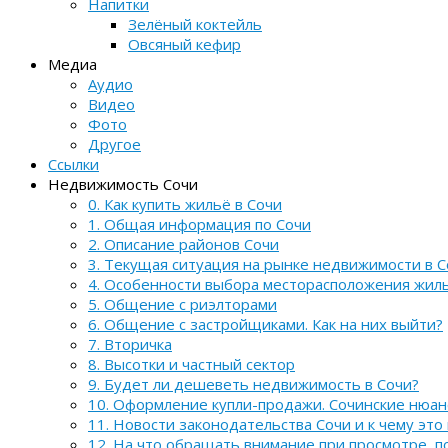
Напитки
Зелёный коктейль
Овсяный кефир
Медиа
Аудио
Видео
Фото
Другое
Ссылки
Недвижимость Сочи
0. Как купить жильё в Сочи
1. Общая информация по Сочи
2. Описание районов Сочи
3. Текущая ситуация на рынке недвижимости в С
4. Особенности выбора месторасположения жил
5. Общение с риэлторами
6. Общение с застройщиками. Как на них выйти?
7. Вторичка
8. Высотки и частный сектор
9. Будет ли дешеветь недвижимость в Сочи?
10. Оформление купли-продажи. Сочинские нюа
11. Новости законодательства Сочи и к чему это
12. На что обращать внимание при просмотре, 