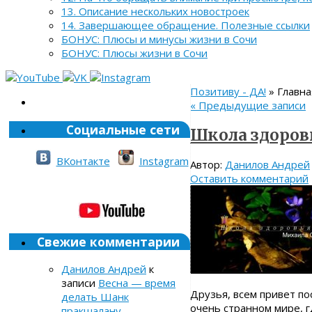
13. Описание нескольких новостроек
14. Завершающее обращение. Полезные ссылки
БОНУС: Плюсы и минусы жизни в Сочи
БОНУС: Плюсы жизни в Сочи
Позитиву - ДА!
» Главна
«
Предыдущие записи
Социальные сети
Школа здоров
ВКонтакте
Instagram
Автор:
Данилов Андрей
Оставить комментарий
Свежие комментарии
Данилов Андрей
к
записи
Весна — время
Друзья, всем привет по
делать Шанк
очень странном мире, гд
пракшалану