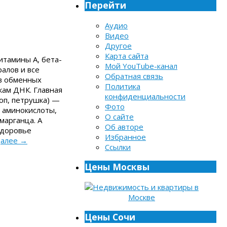
Перейти
Аудио
Видео
Другое
Карта сайта
итамины A, бета-
Мой YouTube-канал
ралов и все
Обратная связь
 в обменных
Политика
кам ДНК. Главная
конфиденциальности
оп, петрушка) —
Фото
 аминокислоты,
О сайте
марганца. А
Об авторе
 здоровье
Избранное
далее
→
Ссылки
Цены Москвы
Цены Сочи