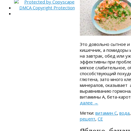
Это довольно сытное и 
кишечник, а помидоры 
на завтрак, обед или 
эффективны при пробле
мягкое слабительное, 
способствующий похуде
глютена, зато много кле
минералов, оказывает 
выравниванию гормонал
витамины A, бета-кароти
далее
→
Метки:
витамин C
,
вода
рецепт
,
СЕ