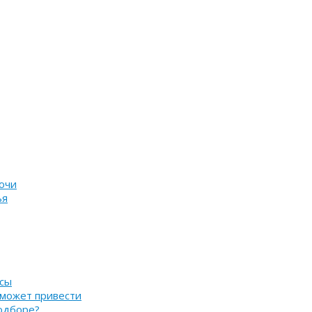
очи
ья
нсы
 может привести
подборе?