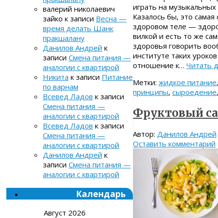
играть на музыкальных 
валерий николаевич
Казалось бы, это самая
зайко
к записи
Весна —
здоровом теле — здоро
время делать Шанк
вилкой и есть то же са
пракшалану
здоровья говорить воо
Данилов Андрей
к
институте таких уроко
записи
Смена питания —
отношение к…
Читать 
аналогии с квартирой
Никита
к записи
Питание
Метки:
жидкое питание
по варнам
принципы
,
сыроедение
Всевед Ладов
к записи
Смена питания —
Фруктовый са
аналогии с квартирой
Всевед Ладов
к записи
Автор:
Данилов Андрей
Смена питания —
Оставить комментарий
аналогии с квартирой
Данилов Андрей
к
записи
Смена питания —
аналогии с квартирой
Календарь
Август 2026