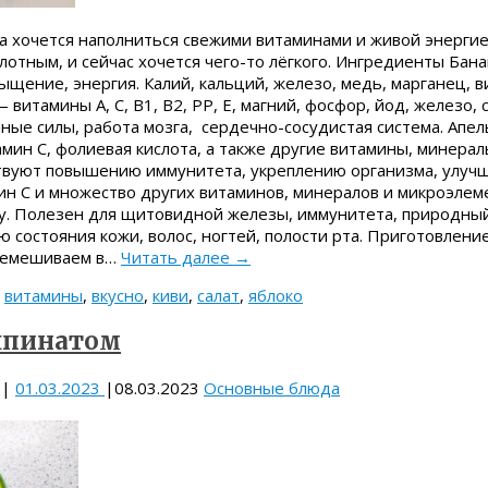
да хочется наполниться свежими витаминами и живой энерги
лотным, и сейчас хочется чего-то лёгкого. Ингредиенты Бан
ыщение, энергия. Калий, кальций, железо, медь, марганец, 
витамины A, С, В1, В2, РР, Е, магний, фосфор, йод, железо, с
ные силы, работа мозга, сердечно-сосудистая система. Апе
амин С, фолиевая кислота, а также другие витамины, минерал
твуют повышению иммунитета, укреплению организма, улу
ин С и множество других витаминов, минералов и микроэлем
. Полезен для щитовидной железы, иммунитета, природный
 состояния кожи, волос, ногтей, полости рта. Приготовлени
еремешиваем в…
Читать далее
→
,
витамины
,
вкусно
,
киви
,
салат
,
яблоко
шпинатом
|
01.03.2023
|
08.03.2023
Основные блюда