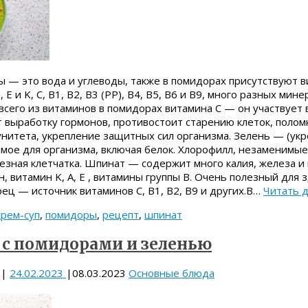
— это вода и углеводы, также в помидорах присутствуют в
 E и K, C, B1, B2, B3 (PP), B4, B5, B6 и B9, много разных мине
всего из витаминов в помидорах витамина C — он участвует
 выработку гормонов, противостоит старению клеток, полом
нитета, укрепление защитных сил организма. Зелень — (укр
мое для организма, включая белок. Хлорофилл, незаменимые
езная клетчатка. Шпинат — содержит много калия, железа и 
н, витамин K, A, E , витамины группы В. Очень полезный для
рец — источник витаминов С, В1, В2, В9 и других.В…
Читать 
крем-суп
,
помидоры
,
рецепт
,
шпинат
 с помидорами и зеленью
|
24.02.2023
|
08.03.2023
Основные блюда