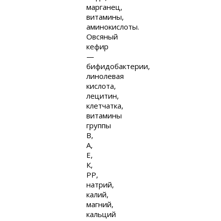
марганец,
витамины,
аминокислоты.
Овсяный
кефир
—
бифидобактерии,
линолевая
кислота,
лецитин,
клетчатка,
витамины
группы
В,
А,
Е,
К,
РР,
натрий,
калий,
магний,
кальций