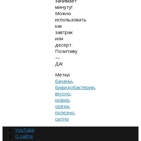
занимает
минуту!
Можно
использовать
как
завтрак
или
десерт.
Позитиву
—
ДА!
Метки:
бананы
,
бифидобактерии
,
вкусно
,
кефир
,
орехи
,
полезно
,
сытно
YouTube
О сайте