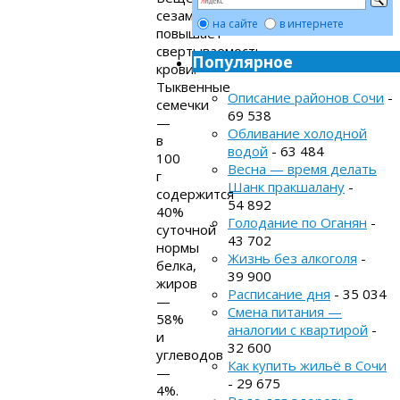
сезамин
на сайте
в интернете
повышает
свертываемость
Популярное
крови.
Тыквенные
Описание районов Сочи
-
семечки
69 538
—
Обливание холодной
в
водой
- 63 484
100
Весна — время делать
г
Шанк пракшалану
-
содержится
54 892
40%
Голодание по Оганян
-
суточной
43 702
нормы
Жизнь без алкоголя
-
белка,
39 900
жиров
Расписание дня
- 35 034
—
Смена питания —
58%
аналогии с квартирой
-
и
32 600
углеводов
Как купить жильё в Сочи
—
- 29 675
4%.