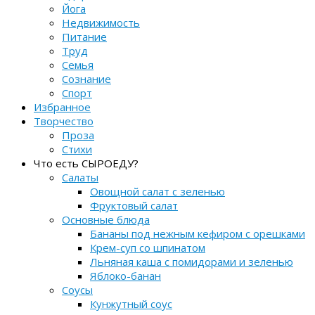
Йога
Недвижимость
Питание
Труд
Семья
Сознание
Спорт
Избранное
Творчество
Проза
Стихи
Что есть СЫРОЕДУ?
Салаты
Овощной салат с зеленью
Фруктовый салат
Основные блюда
Бананы под нежным кефиром с орешками
Крем-суп со шпинатом
Льняная каша с помидорами и зеленью
Яблоко-банан
Соусы
Кунжутный соус