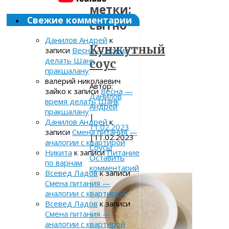
метки:
Свежие комментарии
сытно
Данилов Андрей
к
Кунжутный
записи
Весна — время
делать Шанк
соус
пракшалану
валерий николаевич
Автор:
зайко
к записи
Весна —
Данилов
время делать Шанк
Андрей
пракшалану
|
Данилов Андрей
к
11.02.2023
записи
Смена питания —
|
11.02.2023
аналогии с квартирой
Соусы
Никита
к записи
Питание
Оставить
по варнам
комментарий
Всевед Ладов
к записи
Смена питания —
аналогии с квартирой
Всевед Ладов
к записи
Смена питания —
аналогии с квартирой