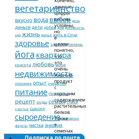
Конечно,
вегетарианство
данные
цифры
выбор
вода
весьма
вкусно
дела
условны,
деньги
дети
добро
дом
духовность
но
жизнь
жить в Сочи
еда
жильё
в
здоровье
целом
здравие
зелень
понятно,
йога
квартира
что
это
любовь
красота
море
очень
недвижимость
жирный
продукт
опыт
описание
очищение
с
питание
хорошим
продукты
содержанием
рецепт
семья
роды
стихи
растительных
сыроед
счастье
белков.
сыроедение
Также
телевизор
в
чистка
энергия
фрукты
семенах
Подписка по почте
кунжута