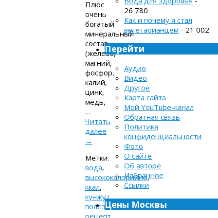
Вода для здоровья
-
Плюс
26 780
очень
Как и почему я стал
богатый
вегетарианцем
- 21 002
минеральный
состав
Перейти
(железо,
магний,
Аудио
фосфор,
Видео
калий,
Другое
цинк,
Карта сайта
медь,
Мой YouTube-канал
…
Обратная связь
Читать
Политика
далее
конфиденциальности
→
Фото
О сайте
Метки:
Об авторе
вода
,
Избранное
высококалорийно
,
Ссылки
ккал
,
кунжут
,
Цены Москвы
полезно
,
рецепт
,