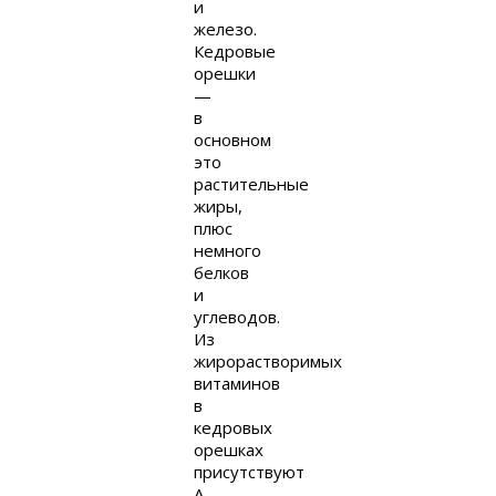
и
железо.
Кедровые
орешки
—
в
основном
это
растительные
жиры,
плюс
немного
белков
и
углеводов.
Из
жирорастворимых
витаминов
в
кедровых
орешках
присутствуют
A,