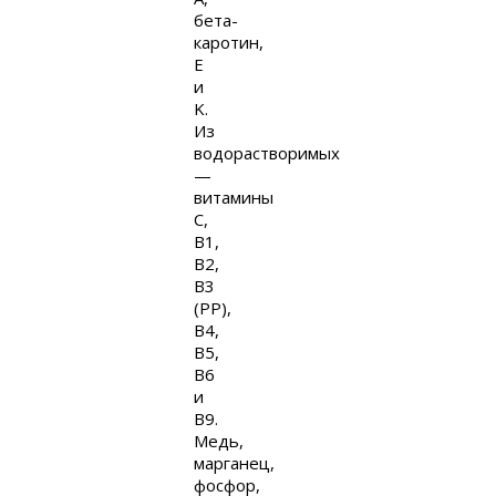
бета-
каротин,
E
и
K.
Из
водорастворимых
—
витамины
C,
B1,
B2,
B3
(PP),
B4,
B5,
B6
и
B9.
Медь,
марганец,
фосфор,