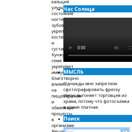
кальция
улучшается
Час Солнца
состояние
ногтей,
зубов,
укрепляются
кости
и
суставы.
Кунжутное
семя
укрепляет
МЫСЛЬ
иммунитет,
благотворно
Однажды мне запретили
влияет
сфотографировать фреску
на
Иисус выгоняет торговцев из
пищеварение
храма, потому что фотосъемка
и
в храме платная.
обменные
процессы
Поиск
в
организме.
Вещество