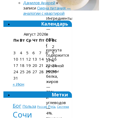
Данилов Андрей
к
записи
Смена питания —
аналогии с квартирой
Ингредиенты
Календарь
Кунжут
—
в
Август 2026
100
Пн
Вт
Ср
Чт
Пт
Сб
Вс
г
1
2
кунжута
3
4
5
6
7
8
9
содержится
10
11
12
13
14
15
16
27%
17
18
19
20
21
22
23
суточной
нормы
24
25
26
27
28
29
30
белка,
31
жиров
« Июн
—
73%
Метки
и
углеводов
Бог
Польза
Русь
Россия
Система
—
Сочи
4%.