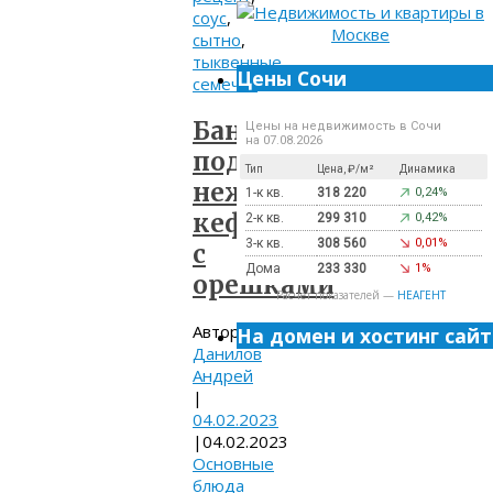
соус
,
сытно
,
тыквенные
Цены Сочи
семечки
Бананы
Цены на недвижимость в Сочи
на 07.08.2026
под
Тип
Цена, ₽/м²
Динамика
нежным
1-к кв.
318 220
0,24%
кефиром
2-к кв.
299 310
0,42%
3-к кв.
308 560
0,01%
с
Дома
233 330
1%
орешками
Расчет показателей —
НЕАГЕНТ
Автор:
На домен и хостинг сайт
Данилов
Андрей
|
04.02.2023
|
04.02.2023
Основные
блюда