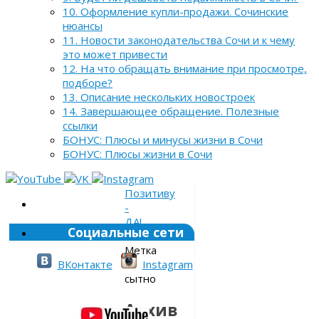
10. Оформление купли-продажи. Сочинские
нюансы
11. Новости законодательства Сочи и к чему
это может привести
12. На что обращать внимание при просмотре,
подборе?
13. Описание нескольких новостроек
14. Завершающее обращение. Полезные
ссылки
БОНУС: Плюсы и минусы жизни в Сочи
БОНУС: Плюсы жизни в Сочи
Позитиву
-
ДА!
Социальные сети
»
Метка
»
ВКонтакте
Instagram
сытно
Архив