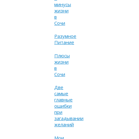
минусы
жизни
в
Сочи
Разумное
Питание
Плюсы
жизни
в
Сочи
Две
самые
главные
ошибки
при
загадывании
желаний
Мои