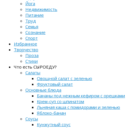
Йога
Недвижимость
Питание
Труд
Семья
Сознание
Спорт
Избранное
Творчество
Проза
Стихи
Что есть СЫРОЕДУ?
Салаты
Овощной салат с зеленью
Фруктовый салат
Основные блюда
Бананы под нежным кефиром с орешками
Крем-суп со шпинатом
Льняная каша с помидорами и зеленью
Яблоко-банан
Соусы
Кунжутный соус