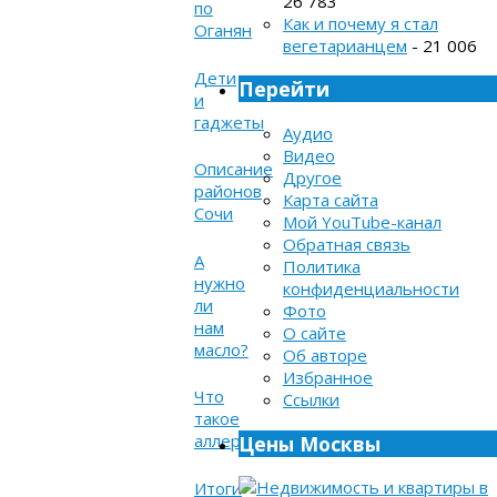
26 783
по
Как и почему я стал
Оганян
вегетарианцем
- 21 006
Дети
Перейти
и
гаджеты
Аудио
Видео
Описание
Другое
районов
Карта сайта
Сочи
Мой YouTube-канал
Обратная связь
А
Политика
нужно
конфиденциальности
ли
Фото
нам
О сайте
масло?
Об авторе
Избранное
Что
Ссылки
такое
аллергия?
Цены Москвы
Итоги