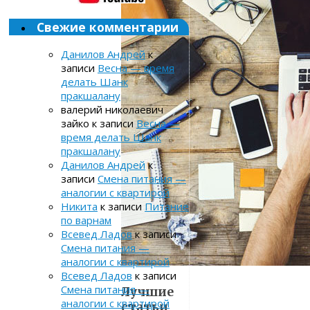
Свежие комментарии
Данилов Андрей
к
записи
Весна — время
делать Шанк
пракшалану
валерий николаевич
зайко
к записи
Весна —
время делать Шанк
пракшалану
Данилов Андрей
к
записи
Смена питания —
аналогии с квартирой
Никита
к записи
Питание
по варнам
Всевед Ладов
к записи
Смена питания —
аналогии с квартирой
Всевед Ладов
к записи
Смена питания —
Лучшие
аналогии с квартирой
статьи