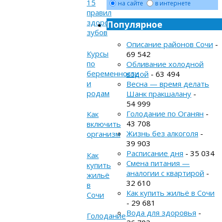
15
на сайте
в интернете
правил
здоровых
Популярное
зубов
Описание районов Сочи
-
Курсы
69 542
по
Обливание холодной
беременности
водой
- 63 494
и
Весна — время делать
родам
Шанк пракшалану
-
54 999
Голодание по Оганян
-
Как
43 708
включить
Жизнь без алкоголя
-
организм
39 903
Расписание дня
- 35 034
Как
Смена питания —
купить
аналогии с квартирой
-
жильё
32 610
в
Как купить жильё в Сочи
Сочи
- 29 681
Вода для здоровья
-
Голодание