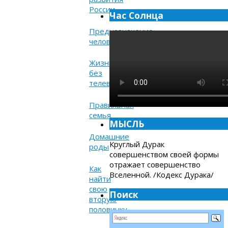
России
Час Солнца
Предназначение
человека
Жизнь
без
телевизора
Правильная
семья
МЫСЛЬ
Домашние
Круглый Дурак
роды
совершенством своей формы
отражает совершенство
Как
Вселенной. /Кодекс Дурака/
найти
свою
Поиск
вторую
половинку