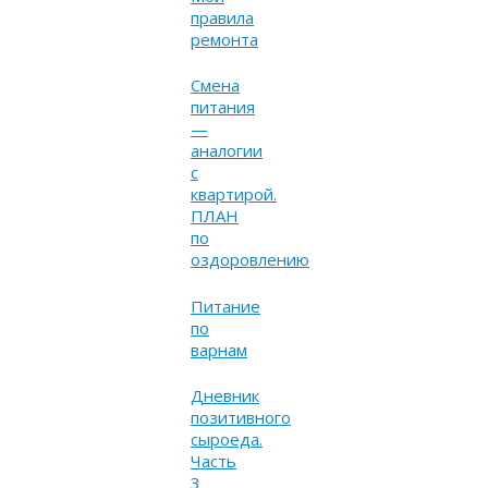
правила
ремонта
Смена
питания
—
аналогии
с
квартирой.
ПЛАН
по
оздоровлению
Питание
по
варнам
Дневник
позитивного
сыроеда.
Часть
3