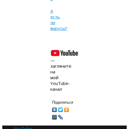
А
есть
ли
вирусы?
—
загляните
на
мой
YouTube-
канал
Поделиться
YouTube