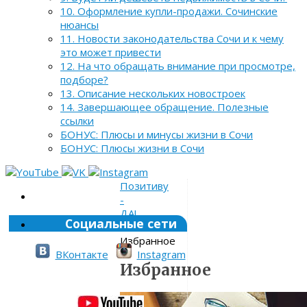
10. Оформление купли-продажи. Сочинские
нюансы
11. Новости законодательства Сочи и к чему
это может привести
12. На что обращать внимание при просмотре,
подборе?
13. Описание нескольких новостроек
14. Завершающее обращение. Полезные
ссылки
БОНУС: Плюсы и минусы жизни в Сочи
БОНУС: Плюсы жизни в Сочи
Позитиву
-
ДА!
Социальные сети
»
Избранное
ВКонтакте
Instagram
Избранное