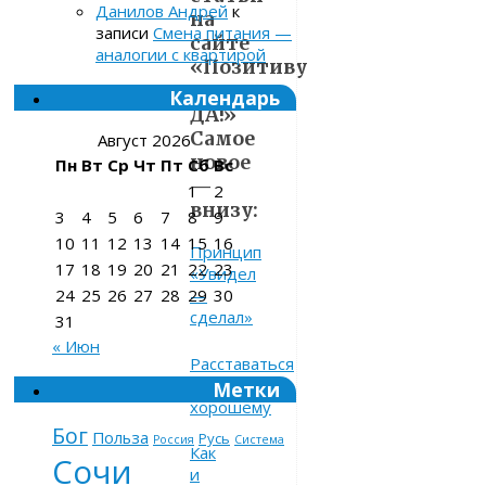
Данилов Андрей
к
на
записи
Смена питания —
сайте
аналогии с квартирой
«Позитиву
—
Календарь
ДА!»
Самое
Август 2026
новое
Пн
Вт
Ср
Чт
Пт
Сб
Вс
—
1
2
внизу:
3
4
5
6
7
8
9
10
11
12
13
14
15
16
Принцип
17
18
19
20
21
22
23
«Увидел
24
25
26
27
28
29
30
—
сделал»
31
« Июн
Расставаться
по-
Метки
хорошему
Бог
Польза
Русь
Россия
Система
Как
Сочи
и