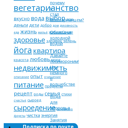
почему
вегетарианство
я
стал
выбор
вода
вкусно
вегетарианцем?
дела
деньги
дети
добро
дом
духовность
жизнь
Обливание
жить в Сочи
еда
жильё
холодной
здоровье
здравие
зелень
водой
йога
квартира
Давайте
любовь
красота
море
посимороним!
недвижимость
Или
немного
опыт
описание
очищение
о
питание
волшебстве
продукты
рецепт
семья
роды
стихи
Вода
сыроед
счастье
для
сыроедение
здоровья
телевизор
чистка
энергия
фрукты
Занятия
йогой
Подписка по почте