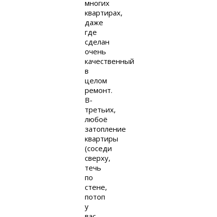
многих
квартирах,
даже
где
сделан
очень
качественный
в
целом
ремонт.
В-
третьих,
любоё
затопление
квартиры
(соседи
сверху,
течь
по
стене,
потоп
у
вас