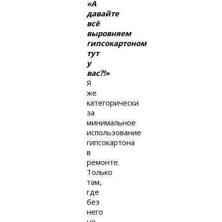
«А
давайте
всё
выровняем
гипсокартоном
тут
у
вас?!»
Я
же
категорически
за
минимальное
использование
гипсокартона
в
ремонте.
Только
там,
где
без
него
не