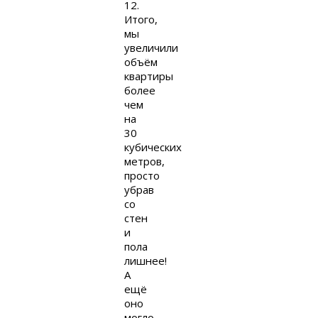
12.
Итого,
мы
увеличили
объём
квартиры
более
чем
на
30
кубических
метров,
просто
убрав
со
стен
и
пола
лишнее!
А
ещё
оно
могло