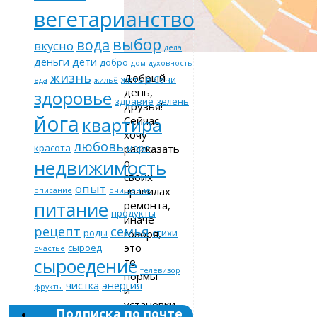
вегетарианство
выбор
вода
вкусно
дела
деньги
дети
добро
дом
духовность
жизнь
Добрый
жить в Сочи
еда
жильё
день,
здоровье
здравие
зелень
друзья!
йога
Сейчас
квартира
хочу
любовь
рассказать
красота
море
недвижимость
о
своих
опыт
правилах
описание
очищение
питание
ремонта,
продукты
иначе
рецепт
семья
говоря,
роды
стихи
это
сыроед
счастье
сыроедение
те
телевизор
нормы
чистка
энергия
фрукты
и
установки,
Подписка по почте