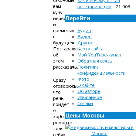
сэкономит
Как и почему я стал
вам
вегетарианцем
- 21 003
кучу
Перейти
нервов
и
Аудио
времени
Видео
в
Другое
будущем.
Карта сайта
Постараюсь
Мой YouTube-канал
об
Обратная связь
этом
Политика
рассказать.
конфиденциальности
Фото
Сразу
О сайте
оговорюсь,
Об авторе
что
Избранное
речь
Ссылки
пойдёт
о
Цены Москвы
хорошем
ремонте
«для
себя»,