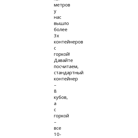
метров
у
нас
вышло
более
3х
контейнеров
с
горкой!
Давайте
посчитаем,
стандартный
контейнер
–
8
кубов,
а
с
горкой
–
все
10-