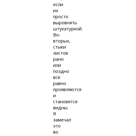
если
их
просто
выровнять
штукатуркой.
Во-
вторых,
стыки
листов
рано
или
поздно
всё
равно
проявляются
и
становятся
видны.
Я
замечал
это
во