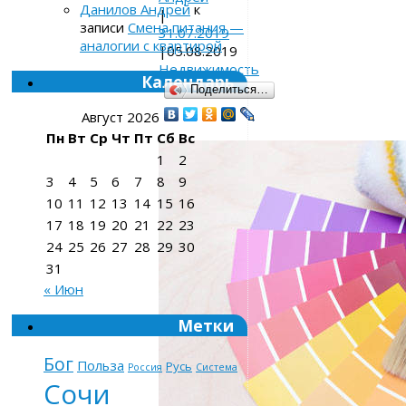
Данилов Андрей
к
|
записи
Смена питания —
31.07.2019
аналогии с квартирой
|
05.08.2019
Недвижимость
Календарь
Поделиться…
Август 2026
Пн
Вт
Ср
Чт
Пт
Сб
Вс
1
2
3
4
5
6
7
8
9
10
11
12
13
14
15
16
17
18
19
20
21
22
23
24
25
26
27
28
29
30
31
« Июн
Метки
Бог
Польза
Русь
Россия
Система
Сочи