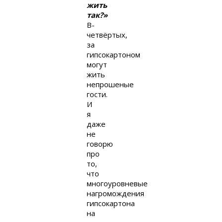
жить
так?»
В-
четвёртых,
за
гипсокартоном
могут
жить
непрошеные
гости.
И
я
даже
не
говорю
про
то,
что
многоуровневые
нагромождения
гипсокартона
на