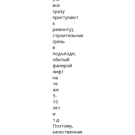
все
сразу
приступают
к
ремонту),
строительная
грязь
в
подъезде,
обитый
фанерой
лифт
на
те
же
5-
10
лет
и
т.д.
Поэтому,
качественная