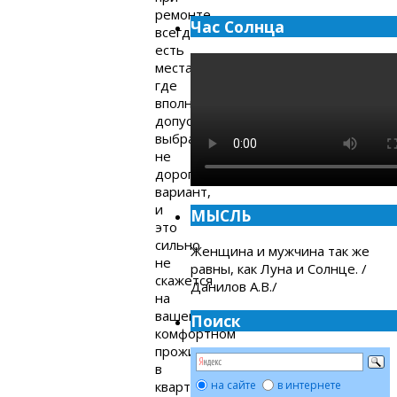
ремонте
Час Солнца
всегда
есть
места,
где
вполне
допустимо
выбрать
не
дорогой
вариант,
и
МЫСЛЬ
это
сильно
Женщина и мужчина так же
не
равны, как Луна и Солнце. /
скажется
Данилов А.В./
на
вашем
Поиск
комфортном
проживании
в
квартире.
на сайте
в интернете