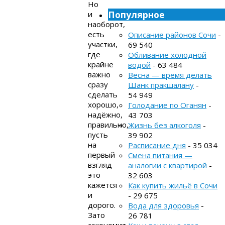
Но
Популярное
и
наоборот,
есть
Описание районов Сочи
-
участки,
69 540
где
Обливание холодной
крайне
водой
- 63 484
важно
Весна — время делать
сразу
Шанк пракшалану
-
сделать
54 949
хорошо,
Голодание по Оганян
-
надёжно,
43 703
правильно,
Жизнь без алкоголя
-
пусть
39 902
на
Расписание дня
- 35 034
первый
Смена питания —
взгляд
аналогии с квартирой
-
это
32 603
кажется
Как купить жильё в Сочи
и
- 29 675
дорого.
Вода для здоровья
-
Зато
26 781