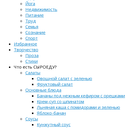
Йога
Недвижимость
Питание
Труд
Семья
Сознание
Спорт
Избранное
Творчество
Проза
Стихи
Что есть СЫРОЕДУ?
Салаты
Овощной салат с зеленью
Фруктовый салат
Основные блюда
Бананы под нежным кефиром с орешками
Крем-суп со шпинатом
Льняная каша с помидорами и зеленью
Яблоко-банан
Соусы
Кунжутный соус