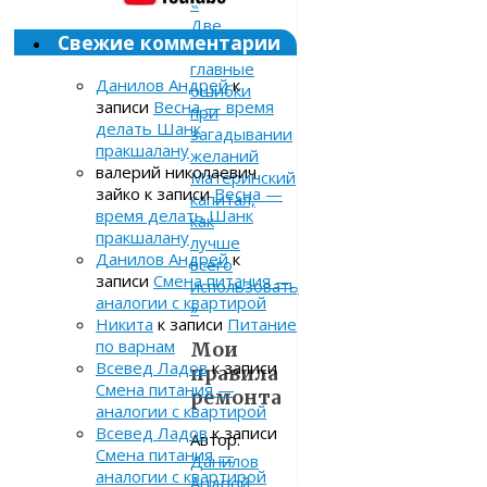
«
Две
Свежие комментарии
самые
главные
Данилов Андрей
к
ошибки
записи
Весна — время
при
делать Шанк
загадывании
пракшалану
желаний
валерий николаевич
Материнский
зайко
к записи
Весна —
капитал,
время делать Шанк
как
пракшалану
лучше
Данилов Андрей
к
всего
записи
Смена питания —
использовать
аналогии с квартирой
»
Никита
к записи
Питание
по варнам
Мои
Всевед Ладов
к записи
правила
Смена питания —
ремонта
аналогии с квартирой
Всевед Ладов
к записи
Автор:
Смена питания —
Данилов
аналогии с квартирой
Андрей