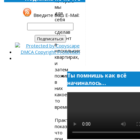
которые
мы
для
Введите Ваш E-Mail:
себя
вывели,
сделав
ремонт
в
нескольких
квартирах,
и
затем
Ты помнишь как всё
пожив
в
начиналось…
них
какое-
то
время.
Практика
показывает,
что
при