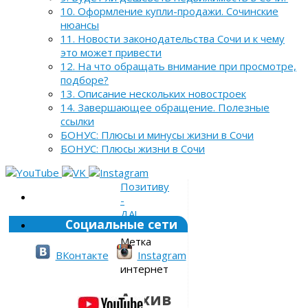
10. Оформление купли-продажи. Сочинские
нюансы
11. Новости законодательства Сочи и к чему
это может привести
12. На что обращать внимание при просмотре,
подборе?
13. Описание нескольких новостроек
14. Завершающее обращение. Полезные
ссылки
БОНУС: Плюсы и минусы жизни в Сочи
БОНУС: Плюсы жизни в Сочи
Позитиву
-
ДА!
Социальные сети
»
Метка
»
ВКонтакте
Instagram
интернет
Архив