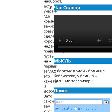
наоборот,
есть
Час Солнца
участки,
где
крайне
важно
сразу
сделать
хорошо,
надёжно,
правильно,
пусть
МЫСЛЬ
на
первый
У богатых людей - большие
взгляд
библиотеки, у бедных -
это
большие телевизоры.
кажется
и
Поиск
дорого.
Зато
сэкономит
вам
на сайте
в интернете
кучу