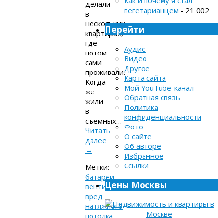
Как и почему я стал
делали
вегетарианцем
- 21 002
в
нескольких
Перейти
квартирах,
где
Аудио
потом
Видео
сами
Другое
проживали.
Карта сайта
Когда
Мой YouTube-канал
же
Обратная связь
жили
Политика
в
конфиденциальности
съёмных…
Фото
Читать
О сайте
далее
Об авторе
→
Избранное
Ссылки
Метки:
батареи
,
Цены Москвы
вентиляция
,
вред
натяжного
потолка
,