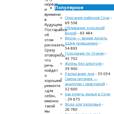
нервов
Популярное
и
времени
Описание районов Сочи
-
в
69 538
будущем.
Обливание холодной
Постараюсь
водой
- 63 484
об
Весна — время делать
этом
Шанк пракшалану
-
рассказать.
54 893
Сразу
Голодание по Оганян
-
оговорюсь,
43 702
что
Жизнь без алкоголя
-
речь
39 900
пойдёт
Расписание дня
- 35 034
о
Смена питания —
хорошем
аналогии с квартирой
-
ремонте
32 600
«для
Как купить жильё в Сочи
себя»,
- 29 675
именно
Вода для здоровья
-
такой
26 780
мы