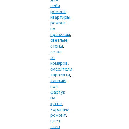
себя
,
ремонт
квартиры
,
ремонт
по
правилам
,
светлые
стены
,
сетка
от
комаров
,
смесители
,
тараканы
,
тёплый
пол
,
фартук
на
кухне
,
хороший
ремонт
,
цвет
стен