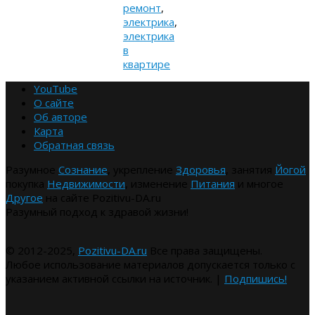
ремонт
,
электрика
,
электрика
в
квартире
YouTube
О сайте
Об авторе
Карта
Обратная связь
Разумное
Сознание
, укрепление
Здоровья
, занятия
Йогой
покупка
Недвижимости
, изменение
Питания
и многое
Другое
на сайте Pozitivu-DA.ru
Разумный подход к здравой жизни!
© 2012-2025,
Pozitivu-DA.ru
Все права защищены.
Любое использование материалов допускается только с
указанием активной ссылки на источник. |
Подпишись!