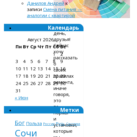
Данилов Андрей
к
записи
Смена питания —
аналогии с квартирой
Календарь
Добрый
день,
друзья!
Август 2026
Сейчас
Пн
Вт
Ср
Чт
Пт
Сб
Вс
хочу
1
2
рассказать
3
4
5
6
7
8
9
о
10
11
12
13
14
15
16
своих
правилах
17
18
19
20
21
22
23
ремонта,
24
25
26
27
28
29
30
иначе
31
говоря,
« Июн
это
те
Метки
нормы
и
Бог
Польза
Русь
установки,
Россия
Система
Сочи
которые