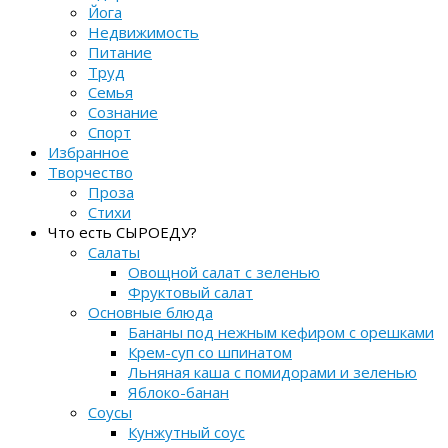
Йога
Недвижимость
Питание
Труд
Семья
Сознание
Спорт
Избранное
Творчество
Проза
Стихи
Что есть СЫРОЕДУ?
Салаты
Овощной салат с зеленью
Фруктовый салат
Основные блюда
Бананы под нежным кефиром с орешками
Крем-суп со шпинатом
Льняная каша с помидорами и зеленью
Яблоко-банан
Соусы
Кунжутный соус