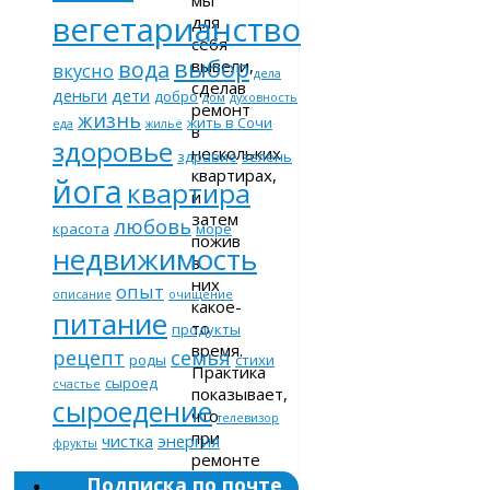
мы
вегетарианство
для
себя
выбор
вывели,
вода
вкусно
дела
сделав
деньги
дети
добро
дом
духовность
ремонт
жизнь
жить в Сочи
еда
жильё
в
здоровье
нескольких
здравие
зелень
квартирах,
йога
квартира
и
затем
любовь
красота
море
пожив
недвижимость
в
них
опыт
описание
очищение
какое-
питание
то
продукты
время.
рецепт
семья
роды
стихи
Практика
сыроед
счастье
показывает,
сыроедение
что
телевизор
при
чистка
энергия
фрукты
ремонте
всегда
Подписка по почте