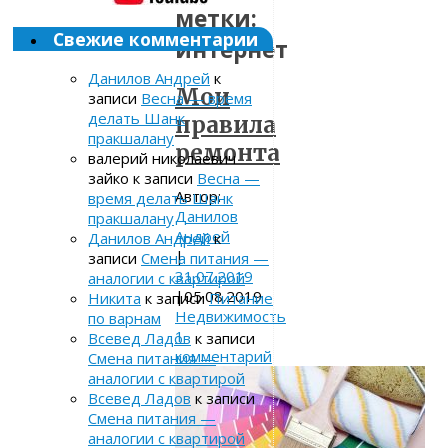
метки:
Свежие комментарии
интернет
Данилов Андрей
к
Мои
записи
Весна — время
делать Шанк
правила
пракшалану
ремонта
валерий николаевич
зайко
к записи
Весна —
Автор:
время делать Шанк
Данилов
пракшалану
Андрей
Данилов Андрей
к
|
записи
Смена питания —
31.07.2019
аналогии с квартирой
|
05.08.2019
Никита
к записи
Питание
Недвижимость
по варнам
1
Всевед Ладов
к записи
комментарий
Смена питания —
аналогии с квартирой
Всевед Ладов
к записи
Смена питания —
аналогии с квартирой