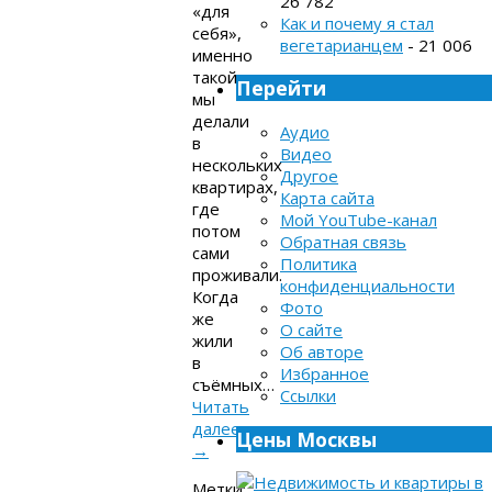
26 782
«для
Как и почему я стал
себя»,
вегетарианцем
- 21 006
именно
такой
Перейти
мы
делали
Аудио
в
Видео
нескольких
Другое
квартирах,
Карта сайта
где
Мой YouTube-канал
потом
Обратная связь
сами
Политика
проживали.
конфиденциальности
Когда
Фото
же
О сайте
жили
Об авторе
в
Избранное
съёмных…
Ссылки
Читать
далее
Цены Москвы
→
Метки: