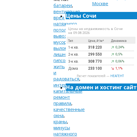
батареи
,
вентиляция
,
Цены Сочи
вред
натяжного
потолка
,
Цены на недвижимость в Сочи
на 09.08.2026
вывоз
мусора
,
Тип
Цена, ₽/м²
Динамика
выломать
1-к кв.
318 220
0,24%
лишнее
,
2-к кв.
299 550
0,5%
гипсокартон
,
3-к кв.
308 770
0,06%
жить
Дома
233 100
1,1%
и
Расчет показателей —
НЕАГЕНТ
радоваться
,
интернет
,
На домен и хостинг сайт
капитальный
ремонт
правила
,
качественные
окна
,
краны
,
минусы
натяжного