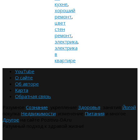
кухне
,
хороший
ремонт
,
цвет
стен
ремонт
,
электрика
,
электрика
в
квартире
YouTube
О сайте
Об авторе
Карта
Обратная связь
Разумное
Сознание
, укрепление
Здоровья
, занятия
Йогой
покупка
Недвижимости
, изменение
Питания
и многое
Другое
на сайте Pozitivu-DA.ru
Разумный подход к здравой жизни!