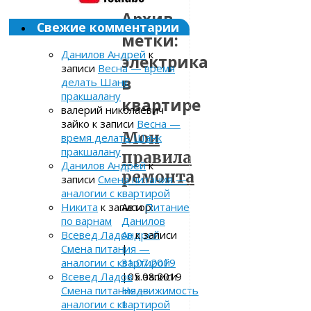
Архив
Свежие комментарии
метки:
Данилов Андрей
к
электрика
записи
Весна — время
в
делать Шанк
пракшалану
квартире
валерий николаевич
зайко
к записи
Весна —
Мои
время делать Шанк
пракшалану
правила
Данилов Андрей
к
ремонта
записи
Смена питания —
аналогии с квартирой
Автор:
Никита
к записи
Питание
Данилов
по варнам
Андрей
Всевед Ладов
к записи
|
Смена питания —
31.07.2019
аналогии с квартирой
|
05.08.2019
Всевед Ладов
к записи
Недвижимость
Смена питания —
1
аналогии с квартирой