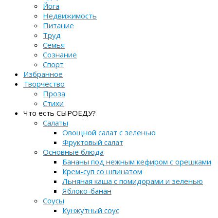
Йога
Недвижимость
Питание
Труд
Семья
Сознание
Спорт
Избранное
Творчество
Проза
Стихи
Что есть СЫРОЕДУ?
Салаты
Овощной салат с зеленью
Фруктовый салат
Основные блюда
Бананы под нежным кефиром с орешками
Крем-суп со шпинатом
Льняная каша с помидорами и зеленью
Яблоко-банан
Соусы
Кунжутный соус