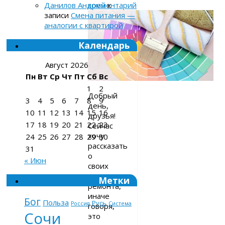
комментарий
Данилов Андрей
к
записи
Смена питания —
аналогии с квартирой
Календарь
Август 2026
Пн
Вт
Ср
Чт
Пт
Сб
Вс
1
2
Добрый
3
4
5
6
7
8
9
день,
10
11
12
13
14
15
16
друзья!
17
18
19
20
21
22
23
Сейчас
хочу
24
25
26
27
28
29
30
рассказать
31
о
« Июн
своих
правилах
Метки
ремонта,
иначе
Бог
Польза
Русь
Россия
Система
говоря,
Сочи
это