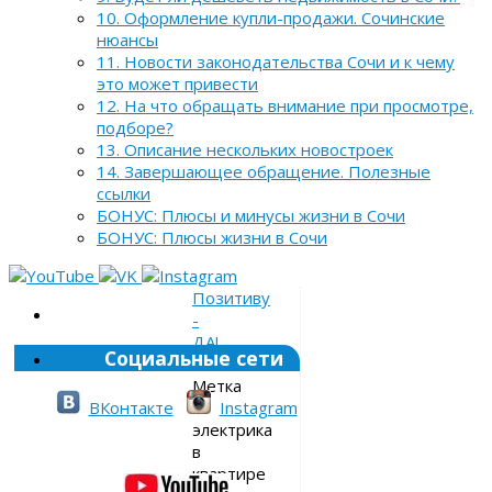
10. Оформление купли-продажи. Сочинские
нюансы
11. Новости законодательства Сочи и к чему
это может привести
12. На что обращать внимание при просмотре,
подборе?
13. Описание нескольких новостроек
14. Завершающее обращение. Полезные
ссылки
БОНУС: Плюсы и минусы жизни в Сочи
БОНУС: Плюсы жизни в Сочи
Позитиву
-
ДА!
Социальные сети
»
Метка
»
ВКонтакте
Instagram
электрика
в
квартире