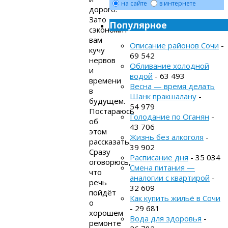
на сайте
в интернете
дорого.
Зато
Популярное
сэкономит
вам
Описание районов Сочи
-
кучу
69 542
нервов
Обливание холодной
и
водой
- 63 493
времени
Весна — время делать
в
Шанк пракшалану
-
будущем.
54 979
Постараюсь
Голодание по Оганян
-
об
43 706
этом
Жизнь без алкоголя
-
рассказать.
39 902
Сразу
Расписание дня
- 35 034
оговорюсь,
Смена питания —
что
аналогии с квартирой
-
речь
32 609
пойдёт
Как купить жильё в Сочи
о
- 29 681
хорошем
Вода для здоровья
-
ремонте