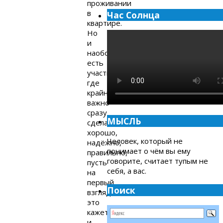
проживании
в
Час Солнца
квартире.
Но
и
наоборот,
есть
участки,
где
крайне
важно
сразу
МЫСЛЬ
сделать
хорошо,
Человек, который не
надёжно,
понимает о чём вы ему
правильно,
говорите, считает тупым не
пусть
себя, а вас.
на
первый
Поиск
взгляд
это
кажется
и