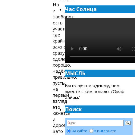
Но
Час Солнца
и
наоборот,
есть
участки,
где
крайне
важно
сразу
сделать
хорошо,
надёжно,
МЫСЛЬ
правильно,
пусть
Быть лучше одному, чем
на
вместе с кем попало. /Омар
первый
Хайям/
взгляд
это
Поиск
кажется
и
дорого.
Зато
на сайте
в интернете