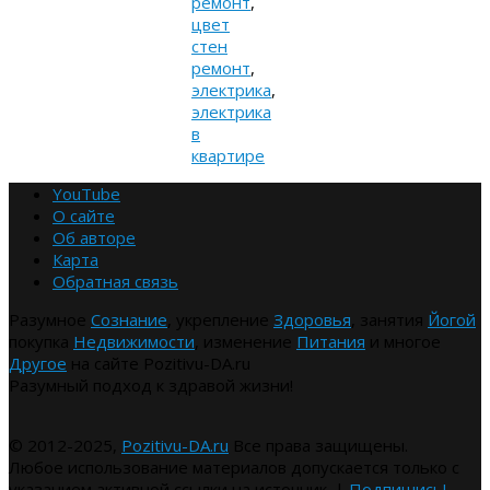
ремонт
,
цвет
стен
ремонт
,
электрика
,
электрика
в
квартире
YouTube
О сайте
Об авторе
Карта
Обратная связь
Разумное
Сознание
, укрепление
Здоровья
, занятия
Йогой
покупка
Недвижимости
, изменение
Питания
и многое
Другое
на сайте Pozitivu-DA.ru
Разумный подход к здравой жизни!
© 2012-2025,
Pozitivu-DA.ru
Все права защищены.
Любое использование материалов допускается только с
указанием активной ссылки на источник. |
Подпишись!