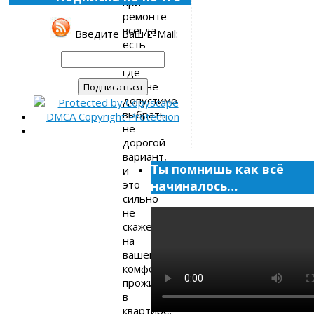
при
ремонте
всегда
Введите Ваш E-Mail:
есть
места,
где
вполне
допустимо
выбрать
не
дорогой
вариант,
Ты помнишь как всё
и
это
начиналось…
сильно
не
скажется
на
вашем
комфортном
проживании
в
квартире.