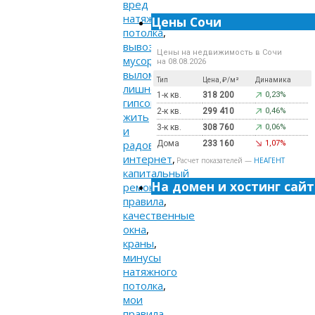
вред
натяжного
Цены Сочи
потолка
,
вывоз
Цены на недвижимость в Сочи
мусора
,
на 08.08.2026
выломать
Тип
Цена, ₽/м²
Динамика
лишнее
,
1-к кв.
318 200
0,23%
гипсокартон
,
2-к кв.
299 410
0,46%
жить
3-к кв.
308 760
0,06%
и
радоваться
,
Дома
233 160
1,07%
интернет
,
Расчет показателей —
НЕАГЕНТ
капитальный
На домен и хостинг сайт
ремонт
правила
,
качественные
окна
,
краны
,
минусы
натяжного
потолка
,
мои
правила
,