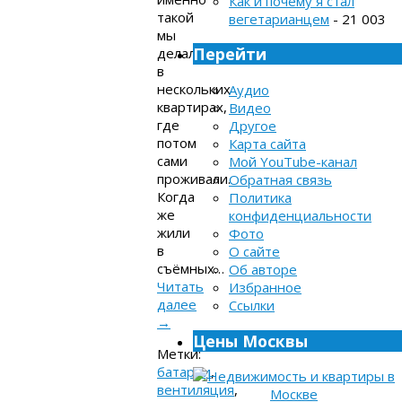
Как и почему я стал
такой
вегетарианцем
- 21 003
мы
Перейти
делали
в
нескольких
Аудио
квартирах,
Видео
где
Другое
потом
Карта сайта
сами
Мой YouTube-канал
проживали.
Обратная связь
Когда
Политика
же
конфиденциальности
жили
Фото
в
О сайте
съёмных…
Об авторе
Читать
Избранное
далее
Ссылки
→
Цены Москвы
Метки:
батареи
,
вентиляция
,