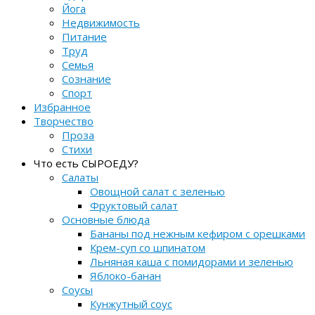
Йога
Недвижимость
Питание
Труд
Семья
Сознание
Спорт
Избранное
Творчество
Проза
Стихи
Что есть СЫРОЕДУ?
Салаты
Овощной салат с зеленью
Фруктовый салат
Основные блюда
Бананы под нежным кефиром с орешками
Крем-суп со шпинатом
Льняная каша с помидорами и зеленью
Яблоко-банан
Соусы
Кунжутный соус