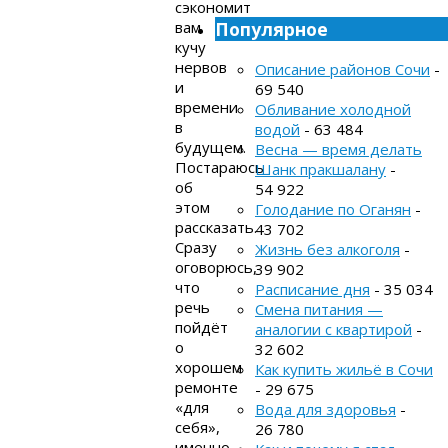
сэкономит
вам
Популярное
кучу
нервов
Описание районов Сочи
-
и
69 540
времени
Обливание холодной
в
водой
- 63 484
будущем.
Весна — время делать
Постараюсь
Шанк пракшалану
-
об
54 922
этом
Голодание по Оганян
-
рассказать.
43 702
Сразу
Жизнь без алкоголя
-
оговорюсь,
39 902
что
Расписание дня
- 35 034
речь
Смена питания —
пойдёт
аналогии с квартирой
-
о
32 602
хорошем
Как купить жильё в Сочи
ремонте
- 29 675
«для
Вода для здоровья
-
себя»,
26 780
именно