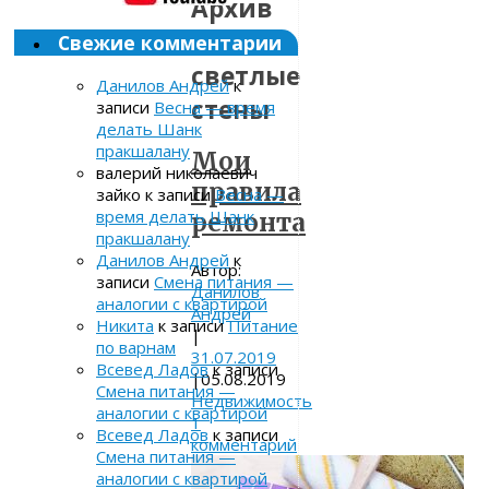
Архив
метки:
Свежие комментарии
светлые
Данилов Андрей
к
стены
записи
Весна — время
делать Шанк
пракшалану
Мои
валерий николаевич
правила
зайко
к записи
Весна —
время делать Шанк
ремонта
пракшалану
Данилов Андрей
к
Автор:
записи
Смена питания —
Данилов
аналогии с квартирой
Андрей
Никита
к записи
Питание
|
по варнам
31.07.2019
Всевед Ладов
к записи
|
05.08.2019
Смена питания —
Недвижимость
аналогии с квартирой
1
Всевед Ладов
к записи
комментарий
Смена питания —
аналогии с квартирой