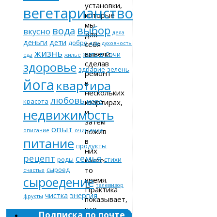
установки,
вегетарианство
которые
мы
выбор
вода
вкусно
дела
для
деньги
дети
добро
себя
дом
духовность
жизнь
вывели,
жить в Сочи
еда
жильё
сделав
здоровье
здравие
зелень
ремонт
йога
квартира
в
нескольких
любовь
красота
море
квартирах,
недвижимость
и
затем
опыт
пожив
описание
очищение
питание
в
продукты
них
рецепт
семья
роды
стихи
какое-
то
сыроед
счастье
сыроедение
время.
телевизор
Практика
чистка
энергия
фрукты
показывает,
что
Подписка по почте