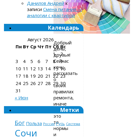
Данилов Андрей
к
записи
Смена питания —
аналогии с квартирой
Календарь
Август 2026
Добрый
Пн
Вт
Ср
Чт
Пт
Сб
Вс
день,
1
2
друзья!
Сейчас
3
4
5
6
7
8
9
хочу
10
11
12
13
14
15
16
рассказать
17
18
19
20
21
22
23
о
24
25
26
27
28
29
30
своих
31
правилах
ремонта,
« Июн
иначе
Метки
говоря,
это
Бог
те
Польза
Русь
Россия
Система
нормы
Сочи
и