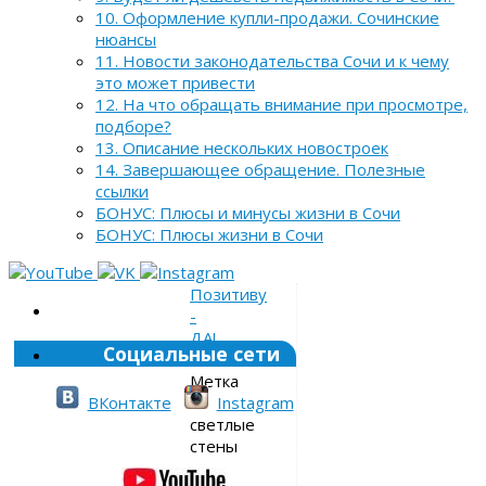
10. Оформление купли-продажи. Сочинские
нюансы
11. Новости законодательства Сочи и к чему
это может привести
12. На что обращать внимание при просмотре,
подборе?
13. Описание нескольких новостроек
14. Завершающее обращение. Полезные
ссылки
БОНУС: Плюсы и минусы жизни в Сочи
БОНУС: Плюсы жизни в Сочи
Позитиву
-
ДА!
Социальные сети
»
Метка
»
ВКонтакте
Instagram
светлые
стены