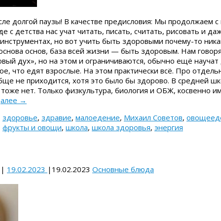
сле долгой паузы! В качестве предисловия: Мы продолжаем с
е с детства нас учат читать, писать, считать, рисовать и да
инструментах, но вот учить быть здоровыми почему-то ника
 основа основ, база всей жизни — быть здоровым. Нам говоря
вый дух», но на этом и ограничиваются, обычно ещё научат
мое, что едят взрослые. На этом практически всё. Про отдел
бще не приходится, хотя это было бы здорово. В средней шк
в тоже нет. Только физкультура, биология и ОБЖ, косвенно 
далее
→
,
здоровье
,
здравие
,
малоедение
,
Михаил Советов
,
овощеед
,
фрукты и овощи
,
школа
,
школа здоровья
,
энергия
|
19.02.2023
|
19.02.2023
Основные блюда