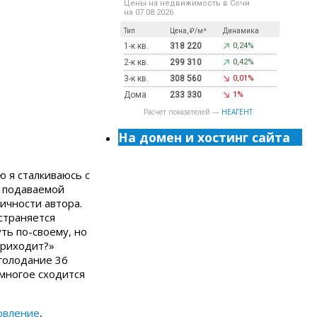
Цены на недвижимость в Сочи
на 07.08.2026
Тип
Цена, ₽/м²
Динамика
1-к кв.
318 220
0,24%
2-к кв.
299 310
0,42%
3-к кв.
308 560
0,01%
Дома
233 330
1%
Расчет показателей —
НЕАГЕНТ
На домен и хостинг сайта
ю я сталкиваюсь с
в подаваемой
ичности автора.
страняется
ть по-своему, но
 приходит?»
голодание 36
 многое сходится
овление
,