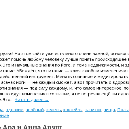
рузья! На этом сайте уже есть много очень важной, осново
ожет помочь любому человеку лучше понять происходящее в
о. Это и начальные знания по йоге, и тема недвижимости, и з
питание. Убеждён, что питание — ключ к любым изменениям в
 действенный инструмент. Менять сознание и медитировать
в асанах йоги — не каждый сможет, а вот прочитать о здоров
эти знания — под силу каждому. И, что самое интересное, п
льно идут изменения в сознании, я не встречал ещё ни одног
е. Это…
Читать далее
→
да
,
здравие
,
зелёный
,
зелень
,
коктейль
,
напиток
,
пища
,
Поль
ение
 Ара и Анна Аруш