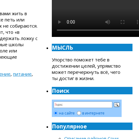
 вами жить в
же петь или
к не собираются.
т, что «в
 держать ложку с
ьные школы
МЫСЛЬ
оле или
имеющие
Упорство поможет тебе в
достижении целей, упрямство
может перечеркнуть всё, чего
ение
,
питание
,
ты достиг в жизни.
Поиск
на сайте
в интернете
Популярное
Описание районов Сочи
-