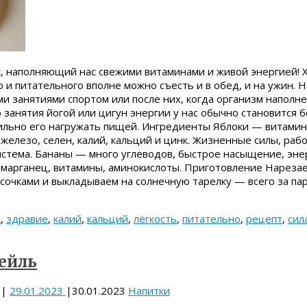
, наполняющий нас свежими витаминами и живой энергией! Х
о и питательного вполне можно съесть и в обед, и на ужин. Н
 занятиями спортом или после них, когда организм наполне
о занятия йогой или цигун энергии у нас обычно становится 
сильно его нагружать пищей. Ингредиенты Яблоки — витамины 
, железо, селен, калий, кальций и цинк. Жизненные силы, раб
стема. Бананы — много углеводов, быстрое насыщение, энер
, марганец, витамины, аминокислоты. Приготовление Нареза
усочками и выкладываем на солнечную тарелку — всего за п
ы
,
здравие
,
калий
,
кальций
,
лёгкость
,
питательно
,
рецепт
,
сил
ейль
|
29.01.2023
|
30.01.2023
Напитки