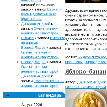
валерий николаевич
зайко
к записи
Весна —
Друзья, всем привет по
время делать Шанк
очень странном мире, гд
пракшалану
играть на музыкальных 
Данилов Андрей
к
Казалось бы, это самая
записи
Смена питания —
здоровом теле — здоро
аналогии с квартирой
вилкой и есть то же са
Никита
к записи
Питание
здоровья говорить воо
по варнам
институте таких уроко
Всевед Ладов
к записи
отношение к…
Читать 
Смена питания —
Метки:
жидкое питание
аналогии с квартирой
принципы
,
сыроедение
Всевед Ладов
к записи
Смена питания —
Яблоко-банан
аналогии с квартирой
Данилов Андрей
к
записи
Смена питания —
Автор:
Данилов Андрей
аналогии с квартирой
Оставить комментарий
Календарь
Август 2026