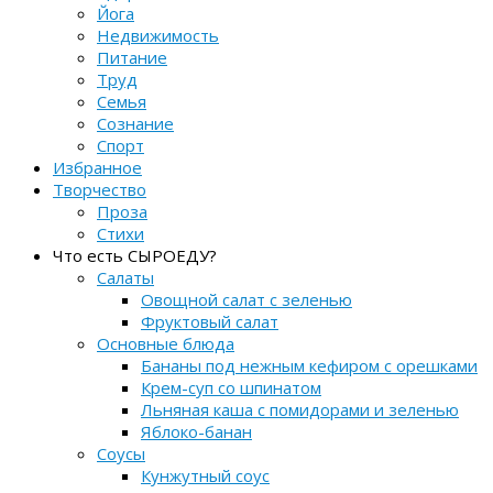
Йога
Недвижимость
Питание
Труд
Семья
Сознание
Спорт
Избранное
Творчество
Проза
Стихи
Что есть СЫРОЕДУ?
Салаты
Овощной салат с зеленью
Фруктовый салат
Основные блюда
Бананы под нежным кефиром с орешками
Крем-суп со шпинатом
Льняная каша с помидорами и зеленью
Яблоко-банан
Соусы
Кунжутный соус