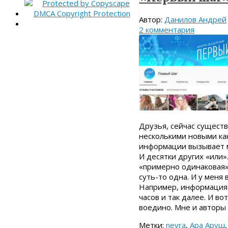
Автор:
Данилов Андрей
2 комментария
Друзья, сейчас существ
несколькими новыми как
информации вызывает мо
И десятки других «или»
«примерно одинаковая»
суть-то одна. И у меня
Например, информация 
часов и так далее. И в
воедино. Мне и авторы
Метки:
neyra
,
Ара Аруш