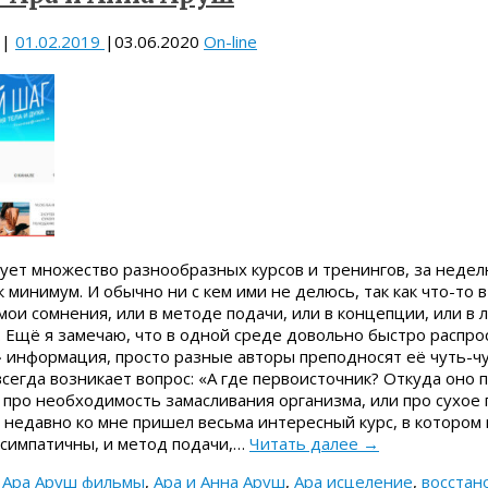
|
01.02.2019
|
03.06.2020
On-line
ует множество разнообразных курсов и тренингов, за недел
 минимум. И обычно ни с кем ими не делюсь, так как что-то 
и сомнения, или в методе подачи, или в концепции, или в л
. Ещё я замечаю, что в одной среде довольно быстро распро
 информация, просто разные авторы преподносят её чуть-чу
 всегда возникает вопрос: «А где первоисточник? Откуда оно
про необходимость замасливания организма, или про сухое 
от недавно ко мне пришел весьма интересный курс, в котором
 симпатичны, и метод подачи,…
Читать далее
→
,
Ара Аруш фильмы
,
Ара и Анна Аруш
,
Ара исцеление
,
восстан