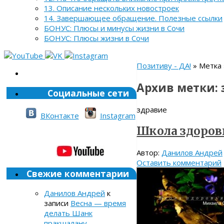
13. Описание нескольких новостроек
14. Завершающее обращение. Полезные ссылки
БОНУС: Плюсы и минусы жизни в Сочи
БОНУС: Плюсы жизни в Сочи
Позитиву - ДА!
» Метка 
Архив метки:
Социальные сети
здравие
ВКонтакте
Instagram
Школа здоров
Автор:
Данилов Андрей
Оставить комментарий
Свежие комментарии
Данилов Андрей
к
записи
Весна — время
делать Шанк
пракшалану