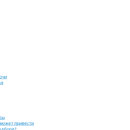
очи
ья
нсы
 может привести
подборе?