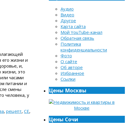
Аудио
Видео
Другое
Карта сайта
Мой YouTube-канал
Обратная связь
Политика
конфиденциальности
полагающей
Фото
 его жизни и
О сайте
доровье, и,
Об авторе
 жизни, это
Избранное
 или часами
Ссылки
ом питании и
осле смены
Цены Москвы
о человека, у
за
,
рецепт
,
СЕ
,
Цены Сочи