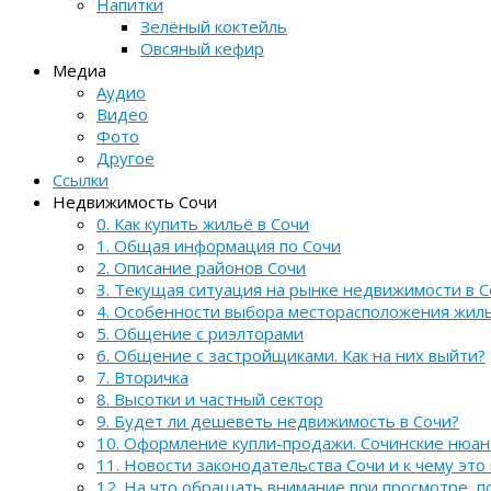
Напитки
Зелёный коктейль
Овсяный кефир
Медиа
Аудио
Видео
Фото
Другое
Ссылки
Недвижимость Сочи
0. Как купить жильё в Сочи
1. Общая информация по Сочи
2. Описание районов Сочи
3. Текущая ситуация на рынке недвижимости в С
4. Особенности выбора месторасположения жил
5. Общение с риэлторами
6. Общение с застройщиками. Как на них выйти?
7. Вторичка
8. Высотки и частный сектор
9. Будет ли дешеветь недвижимость в Сочи?
10. Оформление купли-продажи. Сочинские нюа
11. Новости законодательства Сочи и к чему это
12. На что обращать внимание при просмотре, 