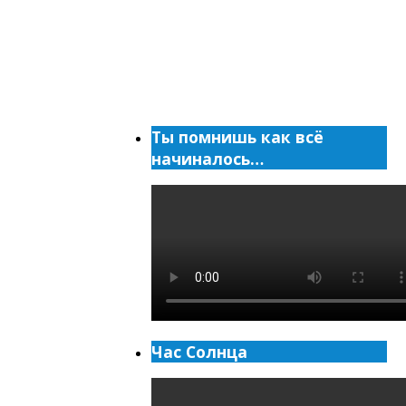
Ты помнишь как всё
начиналось…
Час Солнца