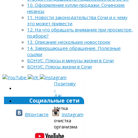
10. Оформление купли-продажи. Сочинские
нюансы
11. Новости законодательства Сочи и к чему
это может привести
12. На что обращать внимание при просмотре,
подборе?
13. Описание нескольких новостроек
14. Завершающее обращение. Полезные
ссылки
БОНУС: Плюсы и минусы жизни в Сочи
БОНУС: Плюсы жизни в Сочи
Позитиву
-
ДА!
Социальные сети
»
Метка
»
ВКонтакте
Instagram
очистка
организма