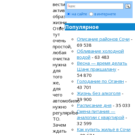
вести
активный
на сайте
в интернете
образ
жизни.
Популярное
Ответ
тут
Описание районов Сочи
-
очень
69 538
простой,
Обливание холодной
любая
водой
- 63 483
очистка
Весна — время делать
нужна
Шанк пракшалану
-
для
54 870
того
Голодание по Оганян
-
же,
43 701
для
Жизнь без алкоголя
-
чего
39 900
автомобилю
Расписание дня
- 35 033
нужно
Смена питания —
регулярное
аналогии с квартирой
-
ТО.
32 599
Зачем
Как купить жильё в Сочи
ждать