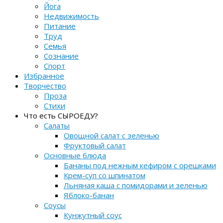
Йога
Недвижимость
Питание
Труд
Семья
Сознание
Спорт
Избранное
Творчество
Проза
Стихи
Что есть СЫРОЕДУ?
Салаты
Овощной салат с зеленью
Фруктовый салат
Основные блюда
Бананы под нежным кефиром с орешками
Крем-суп со шпинатом
Льняная каша с помидорами и зеленью
Яблоко-банан
Соусы
Кунжутный соус