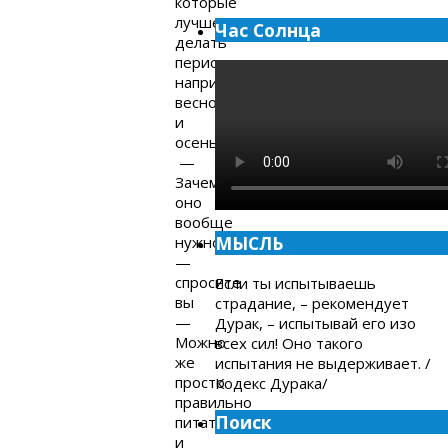
которые
лучше
Час Солнца
делать
периодически,
например,
весной
и
осенью.
—
Зачем
оно
вообще
МЫСЛЬ
нужно?
—
спросите
Если ты испытываешь
вы
страдание, – рекомендует
—
Дурак, – испытывай его изо
Можно
всех сил! Оно такого
же
испытания не выдерживает. /
просто
Кодекс Дурака/
правильно
Поиск
питаться
и