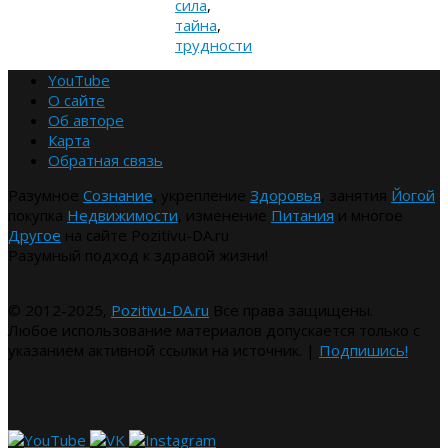
сила
,
тайна
,
трудности
YouTube
О сайте
Об авторе
Карта
Обратная связь
Разумное
Сознание
, укрепление
Здоровья
, занятия
Йогой
покупка
Недвижимости
, изменение
Питания
и многое
Другое
на сайте Pozitivu-DA.ru
Разумный подход к здравой жизни!
© 2012-2025,
Pozitivu-DA.ru
Все права защищены.
Любое использование материалов допускается только с
указанием активной ссылки на источник. |
Подпишись!