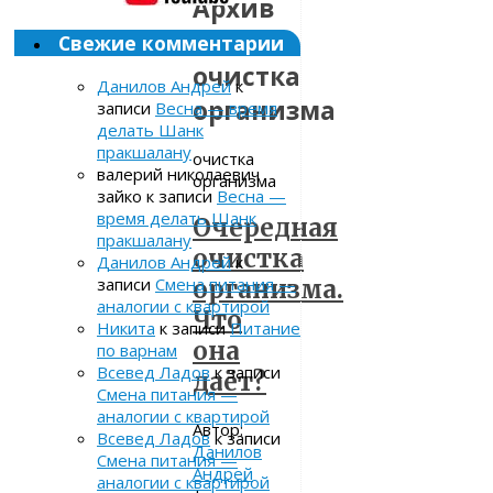
Архив
метки:
Свежие комментарии
очистка
Данилов Андрей
к
организма
записи
Весна — время
делать Шанк
пракшалану
очистка
валерий николаевич
организма
зайко
к записи
Весна —
время делать Шанк
Очередная
пракшалану
очистка
Данилов Андрей
к
записи
Смена питания —
организма.
аналогии с квартирой
Что
Никита
к записи
Питание
она
по варнам
Всевед Ладов
к записи
даёт?
Смена питания —
аналогии с квартирой
Автор:
Всевед Ладов
к записи
Данилов
Смена питания —
Андрей
аналогии с квартирой