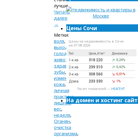
лучше…
Читать
далее
→
Цены Сочи
Метки:
воля
,
Цены на недвижимость в Сочи
на 07.08.2026
выход
,
голодание
,
Тип
Цена, ₽/м²
Динамика
живот
,
1-к кв.
318 220
0,24%
здравие
,
2-к кв.
299 310
0,42%
зубы
,
3-к кв.
308 560
0,01%
изменения
,
Дома
233 330
1%
кожа
,
Расчет показателей —
НЕАГЕНТ
личная
практика
,
На домен и хостинг сайт
лишний
вес
,
неделя
,
Оганян
,
очистка
организма
,