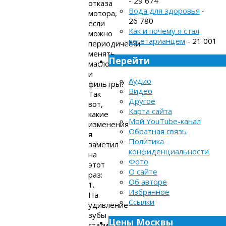
- 29 674
отказа
Вода для здоровья
-
мотора,
26 780
если
Как и почему я стал
можно
вегетарианцем
- 21 001
периодически
менять
Перейти
масло
и
Аудио
фильтры?
Видео
Так
Другое
вот,
Карта сайта
какие
Мой YouTube-канал
изменения
Обратная связь
я
Политика
заметил
конфиденциальности
на
Фото
этот
О сайте
раз:
Об авторе
1.
Избранное
На
Ссылки
удивление
зубы
Цены Москвы
стали