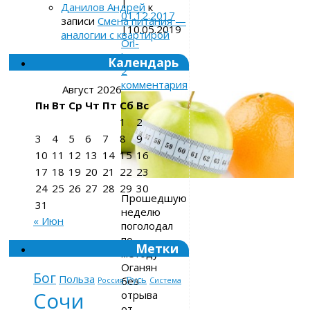
|
Данилов Андрей
к
01.12.2017
записи
Смена питания —
|
10.05.2019
аналогии с квартирой
On-
line
Календарь
2
комментария
Август 2026
Пн
Вт
Ср
Чт
Пт
Сб
Вс
1
2
3
4
5
6
7
8
9
10
11
12
13
14
15
16
17
18
19
20
21
22
23
24
25
26
27
28
29
30
Прошедшую
31
неделю
« Июн
поголодал
по
Метки
методу
Оганян
Бог
Польза
Русь
без
Россия
Система
Сочи
отрыва
от