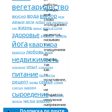
вегетарианство
работы.
Правда,
выбор
мне
вода
вкусно
дела
слово
деньги
дети
добро
дом
духовность
«голодание»
жизнь
жить в Сочи
еда
жильё
не
здоровье
нравится,
здравие
зелень
называю
йога
квартира
это
очищением
любовь
красота
море
по
недвижимость
Оганян,
так
опыт
описание
очищение
как-
питание
то
продукты
позитивнее,
рецепт
семья
роды
стихи
и
сыроед
счастье
не
сыроедение
создаётся
телевизор
ненужное
чистка
энергия
фрукты
напряжение.
Ведь
Подписка по почте