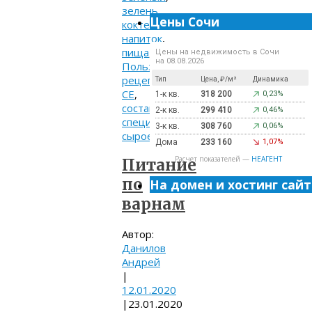
зелень
,
Цены Сочи
коктейль
,
напиток
,
пища
,
Цены на недвижимость в Сочи
на 08.08.2026
Польза
,
рецепт
,
Тип
Цена, ₽/м²
Динамика
СЕ
,
1-к кв.
318 200
0,23%
состав
,
2-к кв.
299 410
0,46%
специи
,
3-к кв.
308 760
0,06%
сыроедение
Дома
233 160
1,07%
Расчет показателей —
НЕАГЕНТ
Питание
по
На домен и хостинг сайт
варнам
Автор:
Данилов
Андрей
|
12.01.2020
|
23.01.2020