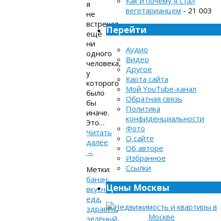
Как и почему я стал
я
вегетарианцем
- 21 003
не
встречал
Перейти
ещё
ни
Аудио
одного
Видео
человека,
Другое
у
Карта сайта
которого
Мой YouTube-канал
было
Обратная связь
бы
Политика
иначе.
конфиденциальности
Это…
Фото
Читать
О сайте
далее
Об авторе
→
Избранное
Ссылки
Метки:
банан
,
Цены Москвы
вкусно
,
еда
,
здравие
,
зелёный
,