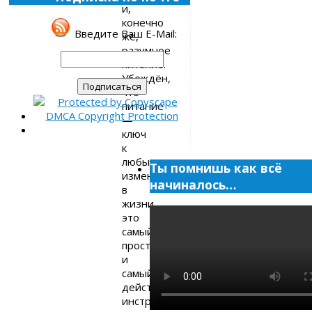
и,
конечно
Введите Ваш E-Mail:
же,
разумное
питание.
Убеждён,
что
питание
—
ключ
к
любым
Ты помнишь как всё
изменениям
начиналось…
в
жизни,
это
самый
простой
и
самый
действенный
инструмент.