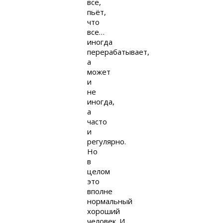
все,
пьёт,
что
все…
иногда
перерабатывает,
а
может
и
не
иногда,
а
часто
и
регулярно.
Но
в
целом
это
вполне
нормальный
хороший
человек. И