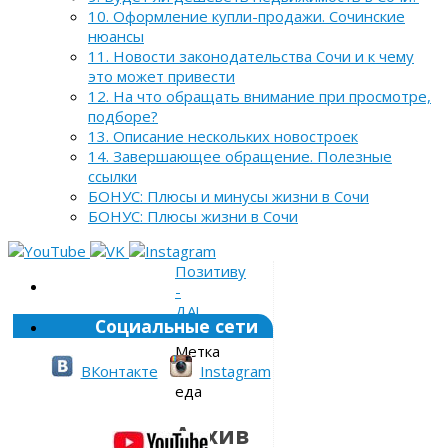
10. Оформление купли-продажи. Сочинские
нюансы
11. Новости законодательства Сочи и к чему
это может привести
12. На что обращать внимание при просмотре,
подборе?
13. Описание нескольких новостроек
14. Завершающее обращение. Полезные
ссылки
БОНУС: Плюсы и минусы жизни в Сочи
БОНУС: Плюсы жизни в Сочи
Позитиву
-
ДА!
Социальные сети
»
Метка
»
ВКонтакте
Instagram
еда
Архив