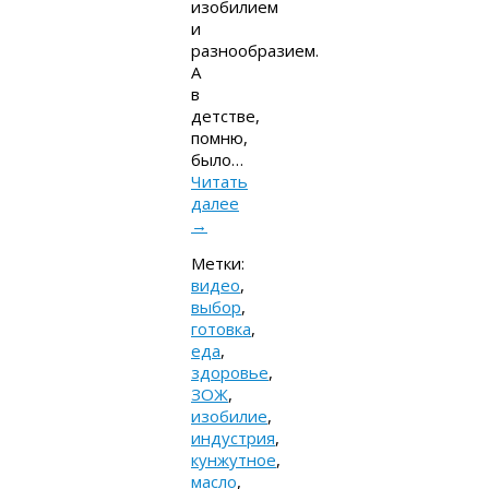
изобилием
и
разнообразием.
А
в
детстве,
помню,
было…
Читать
далее
→
Метки:
видео
,
выбор
,
готовка
,
еда
,
здоровье
,
ЗОЖ
,
изобилие
,
индустрия
,
кунжутное
,
масло
,