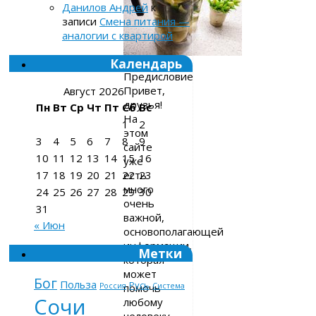
Данилов Андрей
к
записи
Смена питания —
аналогии с квартирой
Календарь
Предисловие
Привет,
Август 2026
друзья!
Пн
Вт
Ср
Чт
Пт
Сб
Вс
На
1
2
этом
3
4
5
6
7
8
9
сайте
10
11
12
13
14
15
16
уже
есть
17
18
19
20
21
22
23
много
24
25
26
27
28
29
30
очень
31
важной,
« Июн
основополагающей
информации,
Метки
которая
может
Бог
Польза
Русь
помочь
Россия
Система
Сочи
любому
человеку