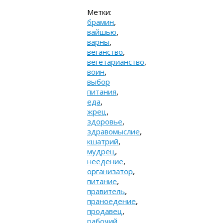
Метки:
брамин
,
вайшью
,
варны
,
веганство
,
вегетарианство
,
воин
,
выбор
питания
,
еда
,
жрец
,
здоровье
,
здравомыслие
,
кшатрий
,
мудрец
,
неедение
,
организатор
,
питание
,
правитель
,
праноедение
,
продавец
,
рабочий
,