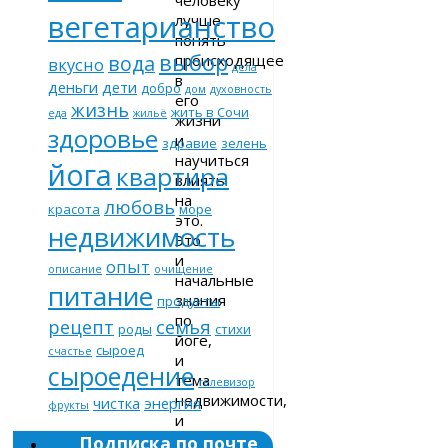
вегетарианство
лучше
понять
выбор
происходящее
вода
вкусно
дела
в
деньги
дети
добро
дом
духовность
его
жизнь
жить в Сочи
еда
жильё
жизни
здоровье
и
здравие
зелень
научиться
йога
квартира
влиять
на
любовь
красота
море
это.
недвижимость
Это
и
опыт
описание
очищение
начальные
питание
знания
продукты
по
рецепт
семья
роды
стихи
йоге,
сыроед
счастье
и
сыроедение
тема
телевизор
недвижимости,
чистка
энергия
фрукты
и
здоровье,
Подписка по почте