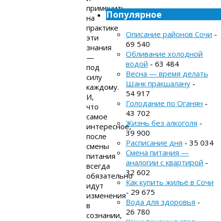
применить
Популярное
на
практике
Описание районов Сочи
-
эти
69 540
знания
Обливание холодной
—
водой
- 63 484
под
Весна — время делать
силу
Шанк пракшалану
-
каждому.
54 917
И,
Голодание по Оганян
-
что
43 702
самое
Жизнь без алкоголя
-
интересное,
39 900
после
Расписание дня
- 35 034
смены
Смена питания —
питания
аналогии с квартирой
-
всегда
32 602
обязательно
Как купить жильё в Сочи
идут
- 29 675
изменения
Вода для здоровья
-
в
26 780
сознании,