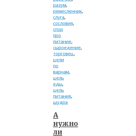
разум
,
ремесленник
,
слуга
,
сословия
,
спор
про
питание
,
сыроедение
,
торговец
,
цели
по
варнам
,
цель
еды
,
цель
питания
,
шудра
А
нужно
ли