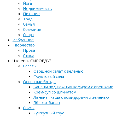
Йога
Недвижимость
Питание
Труд
Семья
Сознание
Спорт
Избранное
Творчество
Проза
Стихи
Что есть СЫРОЕДУ?
Салаты
Овощной салат с зеленью
Фруктовый салат
Основные блюда
Бананы под нежным кефиром с орешками
Крем-суп со шпинатом
Льняная каша с помидорами и зеленью
Яблоко-банан
Соусы
Кунжутный соус