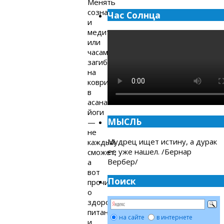
Менять
сознание
Час Солнца
и
медитировать
или
часами
загибаться
на
коврике
в
асанах
йоги
МЫСЛЬ
—
не
Мудрец ищет истину, а дурак
каждый
ее уже нашел. /Бернар
сможет,
Вербер/
а
вот
Поиск
прочитать
о
здоровом
питании
на сайте
в интернете
и