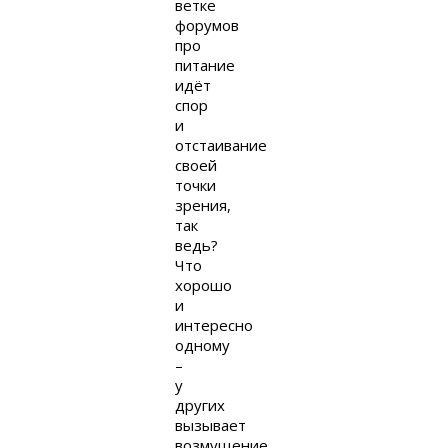
ветке
форумов
про
питание
идёт
спор
и
отстаивание
своей
точки
зрения,
так
ведь?
Что
хорошо
и
интересно
одному
–
у
других
вызывает
возмущение