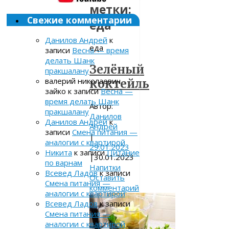
метки:
Свежие комментарии
еда
Данилов Андрей
к
еда
записи
Весна — время
делать Шанк
Зелёный
пракшалану
валерий николаевич
коктейль
зайко
к записи
Весна —
время делать Шанк
Автор:
пракшалану
Данилов
Данилов Андрей
к
Андрей
записи
Смена питания —
|
аналогии с квартирой
29.01.2023
Никита
к записи
Питание
|
30.01.2023
по варнам
Напитки
Всевед Ладов
к записи
Оставить
Смена питания —
комментарий
аналогии с квартирой
Всевед Ладов
к записи
Смена питания —
аналогии с квартирой