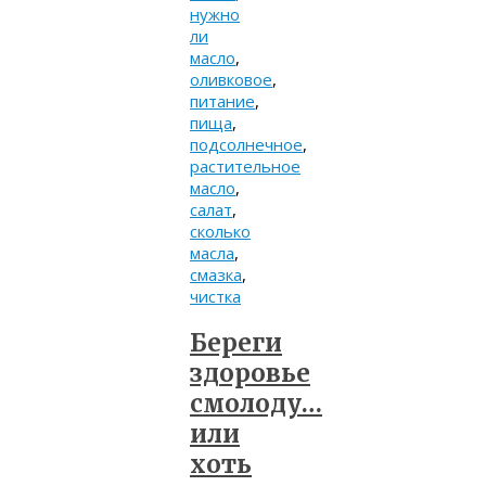
нужно
ли
масло
,
оливковое
,
питание
,
пища
,
подсолнечное
,
растительное
масло
,
салат
,
сколько
масла
,
смазка
,
чистка
Береги
здоровье
смолоду…
или
хоть