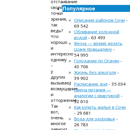
отстаивание
своей
Популярное
точки
зрения,
Описание районов Сочи
-
так
69 542
ведь?
Обливание холодной
Что
водой
- 63 493
хорошо
Весна — время делать
и
Шанк пракшалану
-
интересно
54 995
одному
Голодание по Оганян
-
–
43 706
у
Жизнь без алкоголя
-
других
39 902
вызывает
Расписание дня
- 35 034
возмущение
Смена питания —
и
аналогии с квартирой
-
отторжение.
32 610
Так
Как купить жильё в Сочи
вот,
- 29 681
очень
Вода для здоровья
-
многое
26 783
зависит