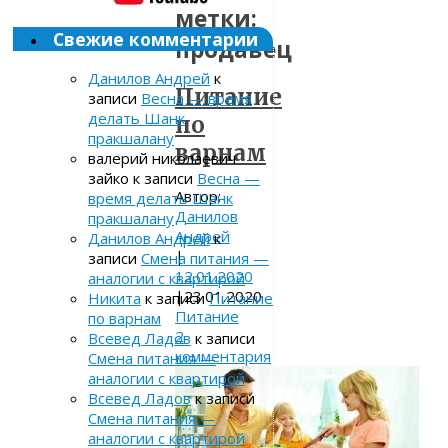
метки:
Свежие комментарии
продавец
Данилов Андрей
к
Питание
записи
Весна — время
делать Шанк
по
пракшалану
варнам
валерий николаевич
зайко
к записи
Весна —
Автор:
время делать Шанк
Данилов
пракшалану
Андрей
Данилов Андрей
к
|
записи
Смена питания —
12.01.2020
аналогии с квартирой
|
23.01.2020
Никита
к записи
Питание
Питание
по варнам
2
Всевед Ладов
к записи
комментария
Смена питания —
аналогии с квартирой
Всевед Ладов
к записи
Смена питания —
аналогии с квартирой