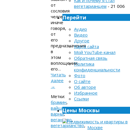
Как и почему я стал
от
вегетарианцем
- 21 006
сословия
человека,
Перейти
иначе
говоря,
Аудио
от
Видео
его
Другое
предназначения
Карта сайта
в
Мой YouTube-канал
этом
Обратная связь
воплощении,
Политика
его…
конфиденциальности
Читать
Фото
далее
О сайте
→
Об авторе
Избранное
Метки:
Ссылки
брамин
,
вайшью
,
Цены Москвы
варны
,
веганство
,
вегетарианство
,