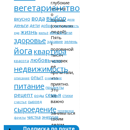
глубокие
вегетарианство
знания
о
выбор
вода
вкусно
варнах
дела
деньги
дети
(сословиях
добро
дом
духовность
жизнь
людей).
жить в Сочи
еда
жильё
Пять
здоровье
здравие
зелень
с
йога
половиной
квартира
тысяч
любовь
человек
красота
море
её
недвижимость
прочитали,
опыт
что
описание
очищение
питание
приятно.
продукты
Это
рецепт
семья
же
роды
стихи
важно
сыроед
счастье
–
сыроедение
телевизор
заниматься
чистка
энергия
фрукты
своим
делом,
Подписка по почте