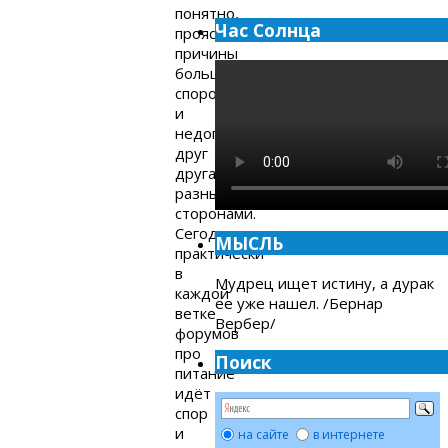
понятно,
Час Солнца
прояснятся
причины
большинства
споров
и
недопонимания
друг
друга
разными
сторонами.
Сегодня
МЫСЛЬ
практически
в
Мудрец ищет истину, а дурак
каждой
ее уже нашел. /Бернар
ветке
Вербер/
форумов
про
Поиск
питание
идёт
спор
и
на сайте
в интернете