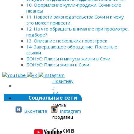
10. Оформление купли-продажи. Сочинские
нюансы
11. Новости законодательства Сочи и к чему
это может привести
12. На что обращать внимание при просмотре,
подборе?
13. Описание нескольких новостроек
14. Завершающее обращение. Полезные
ссылки
БОНУС: Плюсы и минусы жизни в Сочи
БОНУС: Плюсы жизни в Сочи
Позитиву
-
ДА!
Социальные сети
»
Метка
»
ВКонтакте
Instagram
продавец
Архив