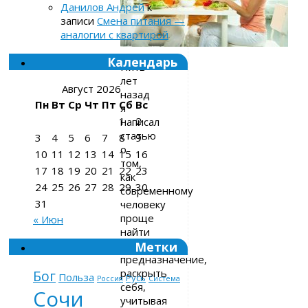
Данилов Андрей
к
записи
Смена питания —
аналогии с квартирой
Календарь
Пять
лет
Август 2026
назад
Пн
Вт
Ср
Чт
Пт
Сб
Вс
я
1
2
написал
статью
3
4
5
6
7
8
9
о
10
11
12
13
14
15
16
том,
17
18
19
20
21
22
23
как
24
25
26
27
28
29
30
современному
31
человеку
проще
« Июн
найти
Метки
своё
предназначение,
раскрыть
Бог
Польза
Русь
Россия
Система
себя,
Сочи
учитывая