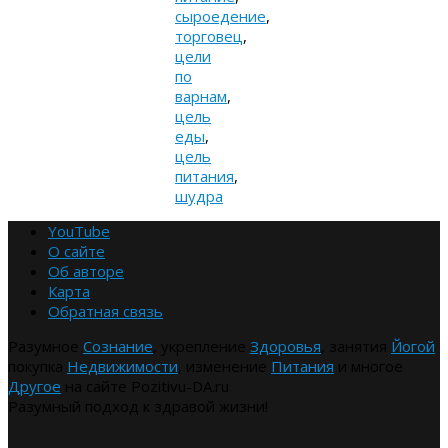
сыроедение
,
торговец
,
цели
по
варнам
,
цель
еды
,
цель
питания
,
шудра
YouTube
О сайте
Об авторе
Карта
Обратная связь
Разумное
Сознание
, укрепление
Здоровья
, занятия
Йогой
покупка
Недвижимости
, изменение
Питания
и многое
Другое
на сайте Pozitivu-DA.ru
Разумный подход к здравой жизни!