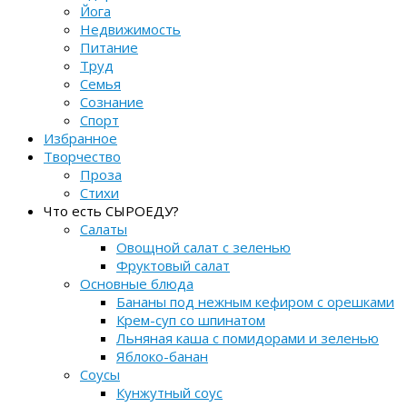
Йога
Недвижимость
Питание
Труд
Семья
Сознание
Спорт
Избранное
Творчество
Проза
Стихи
Что есть СЫРОЕДУ?
Салаты
Овощной салат с зеленью
Фруктовый салат
Основные блюда
Бананы под нежным кефиром с орешками
Крем-суп со шпинатом
Льняная каша с помидорами и зеленью
Яблоко-банан
Соусы
Кунжутный соус