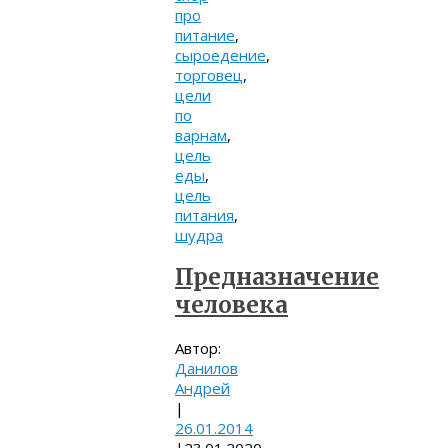
про
питание
,
сыроедение
,
торговец
,
цели
по
варнам
,
цель
еды
,
цель
питания
,
шудра
Предназначение
человека
Автор:
Данилов
Андрей
|
26.01.2014