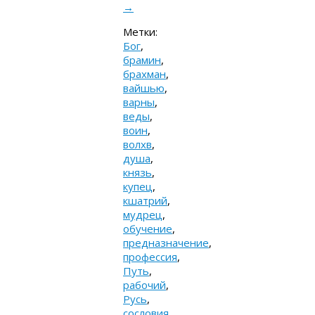
→
Метки:
Бог
,
брамин
,
брахман
,
вайшью
,
варны
,
веды
,
воин
,
волхв
,
душа
,
князь
,
купец
,
кшатрий
,
мудрец
,
обучение
,
предназначение
,
профессия
,
Путь
,
рабочий
,
Русь
,
сословия
,