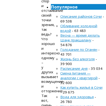
спор
и
Популярное
отстаивание
своей
Описание районов Сочи
-
точки
69 538
зрения,
Обливание холодной
так
водой
- 63 483
ведь?
Весна — время делать
Что
Шанк пракшалану
-
хорошо
54 876
и
Голодание по Оганян
-
интересно
43 701
одному
Жизнь без алкоголя
-
–
39 900
у
Расписание дня
- 35 034
других
Смена питания —
вызывает
аналогии с квартирой
-
возмущение
32 600
и
Как купить жильё в Сочи
отторжение.
- 29 675
Так
Вода для здоровья
-
вот,
26 780
очень