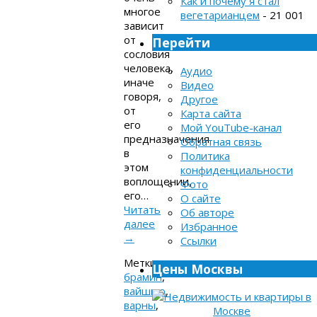
Как и почему я стал
многое
вегетарианцем
- 21 001
зависит
от
Перейти
сословия
человека,
Аудио
иначе
Видео
говоря,
Другое
от
Карта сайта
его
Мой YouTube-канал
предназначения
Обратная связь
в
Политика
этом
конфиденциальности
воплощении,
Фото
его…
О сайте
Читать
Об авторе
далее
Избранное
→
Ссылки
Метки:
Цены Москвы
брамин
,
вайшью
,
варны
,