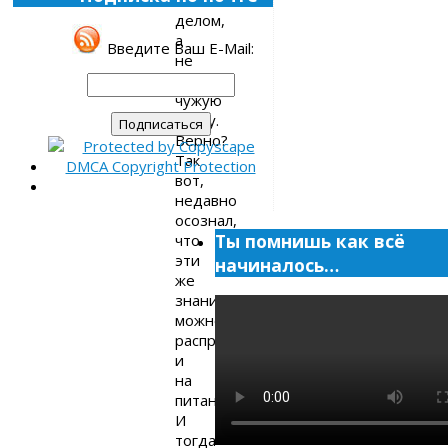
делом,
а
Введите Ваш E-Mail:
не
тянуть
чужую
лямку.
Верно?
Так
вот,
недавно
осознал,
Ты помнишь как всё
что
эти
начиналось…
же
знания
можно
распространить
и
на
питание.
И
тогда