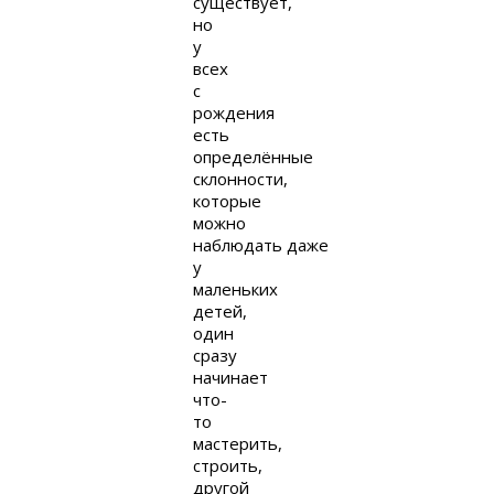
существует,
но
у
всех
с
рождения
есть
определённые
склонности,
которые
можно
наблюдать даже
у
маленьких
детей,
один
сразу
начинает
что-
то
мастерить,
строить,
другой