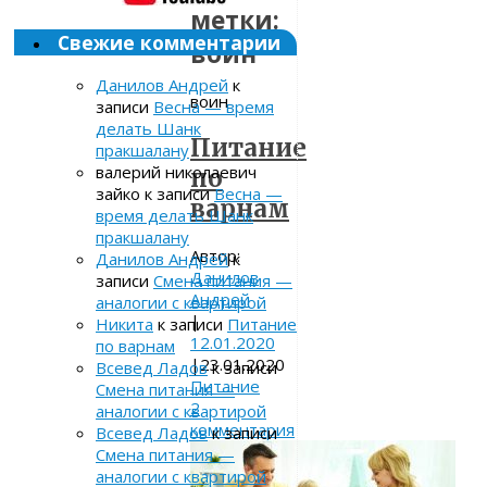
метки:
Свежие комментарии
воин
Данилов Андрей
к
воин
записи
Весна — время
делать Шанк
Питание
пракшалану
валерий николаевич
по
зайко
к записи
Весна —
варнам
время делать Шанк
пракшалану
Автор:
Данилов Андрей
к
Данилов
записи
Смена питания —
Андрей
аналогии с квартирой
|
Никита
к записи
Питание
12.01.2020
по варнам
|
23.01.2020
Всевед Ладов
к записи
Питание
Смена питания —
2
аналогии с квартирой
комментария
Всевед Ладов
к записи
Смена питания —
аналогии с квартирой