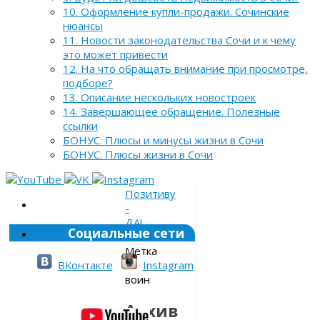
10. Оформление купли-продажи. Сочинские
нюансы
11. Новости законодательства Сочи и к чему
это может привести
12. На что обращать внимание при просмотре,
подборе?
13. Описание нескольких новостроек
14. Завершающее обращение. Полезные
ссылки
БОНУС: Плюсы и минусы жизни в Сочи
БОНУС: Плюсы жизни в Сочи
Позитиву
-
ДА!
Социальные сети
»
Метка
»
ВКонтакте
Instagram
воин
Архив