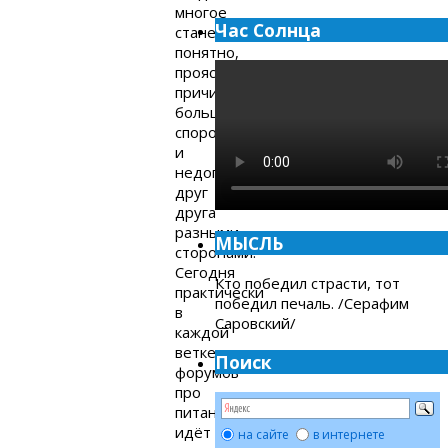
многое
Час Солнца
станет
понятно,
прояснятся
причины
большинства
споров
и
недопонимания
друг
друга
разными
МЫСЛЬ
сторонами.
Сегодня
Кто победил страсти, тот
практически
победил печаль. /Серафим
в
Саровский/
каждой
ветке
Поиск
форумов
про
питание
идёт
на сайте
в интернете