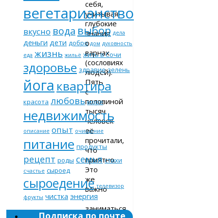
себя,
вегетарианство
учитывая
глубокие
выбор
вода
вкусно
знания
дела
деньги
дети
о
добро
дом
духовность
жизнь
варнах
жить в Сочи
еда
жильё
(сословиях
здоровье
здравие
зелень
людей).
йога
Пять
квартира
с
любовь
половиной
красота
море
тысяч
недвижимость
человек
опыт
её
описание
очищение
прочитали,
питание
продукты
что
рецепт
семья
приятно.
роды
стихи
Это
сыроед
счастье
же
сыроедение
телевизор
важно
чистка
энергия
–
фрукты
заниматься
Подписка по почте
своим