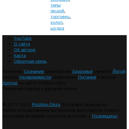
типы
людей
,
торговец
,
холоп
,
шудра
YouTube
О сайте
Об авторе
Карта
Обратная связь
Разумное
Сознание
, укрепление
Здоровья
, занятия
Йогой
покупка
Недвижимости
, изменение
Питания
и многое
Другое
на сайте Pozitivu-DA.ru
Разумный подход к здравой жизни!
© 2012-2025,
Pozitivu-DA.ru
Все права защищены.
Любое использование материалов допускается только с
указанием активной ссылки на источник. |
Подпишись!