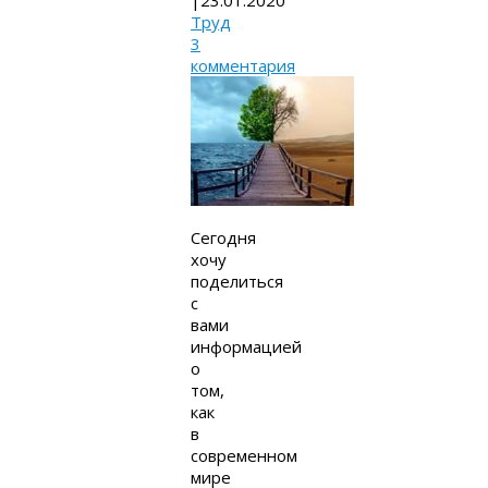
|
23.01.2020
Труд
3
комментария
Сегодня
хочу
поделиться
с
вами
информацией
о
том,
как
в
современном
мире