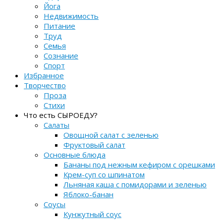
Йога
Недвижимость
Питание
Труд
Семья
Сознание
Спорт
Избранное
Творчество
Проза
Стихи
Что есть СЫРОЕДУ?
Салаты
Овощной салат с зеленью
Фруктовый салат
Основные блюда
Бананы под нежным кефиром с орешками
Крем-суп со шпинатом
Льняная каша с помидорами и зеленью
Яблоко-банан
Соусы
Кунжутный соус