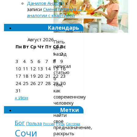
Данилов Андрей
к
записи
Смена питания —
аналогии с квартирой
Календарь
Август 2026
Пять
Пн
Вт
Ср
Чт
Пт
Сб
Вс
лет
назад
1
2
я
3
4
5
6
7
8
9
написал
10
11
12
13
14
15
16
статью
17
18
19
20
21
22
23
о
24
25
26
27
28
29
30
том,
как
31
современному
« Июн
человеку
проще
Метки
найти
своё
Бог
Польза
Русь
Россия
Система
предназначение,
Сочи
раскрыть