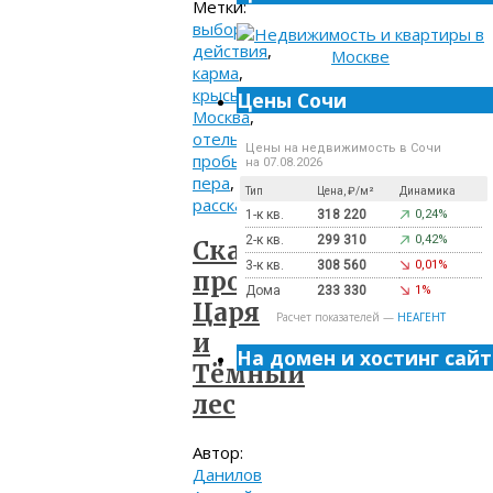
Метки:
выбор
,
действия
,
карма
,
крысы
,
Цены Сочи
Москва
,
отель
,
Цены на недвижимость в Сочи
пробы
на 07.08.2026
пера
,
Тип
Цена, ₽/м²
Динамика
рассказ
1-к кв.
318 220
0,24%
2-к кв.
299 310
0,42%
Сказка
3-к кв.
308 560
0,01%
про
Дома
233 330
1%
Царя
Расчет показателей —
НЕАГЕНТ
и
На домен и хостинг сайт
Тёмный
лес
Автор:
Данилов