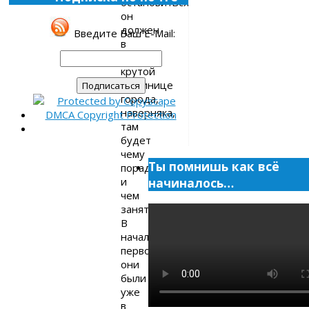
остановиться
он
должен
Введите Ваш E-Mail:
в
самой
крутой
гостинице
города,
наверняка,
там
будет
чему
Ты помнишь как всё
порадоваться
и
начиналось…
чем
заняться.
В
начале
первого
они
были
уже
в