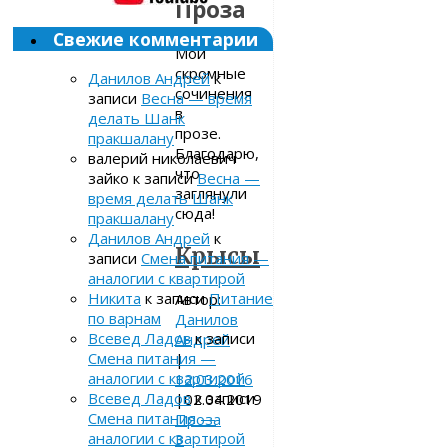
Проза
Свежие комментарии
Мои
скромные
Данилов Андрей
к
сочинения
записи
Весна — время
в
делать Шанк
прозе.
пракшалану
Благодарю,
валерий николаевич
что
зайко
к записи
Весна —
заглянули
время делать Шанк
сюда!
пракшалану
Данилов Андрей
к
Крысы
записи
Смена питания —
аналогии с квартирой
Никита
к записи
Питание
Автор:
по варнам
Данилов
Всевед Ладов
к записи
Андрей
Смена питания —
|
аналогии с квартирой
12.03.2016
Всевед Ладов
к записи
|
02.04.2019
Смена питания —
Проза
аналогии с квартирой
3