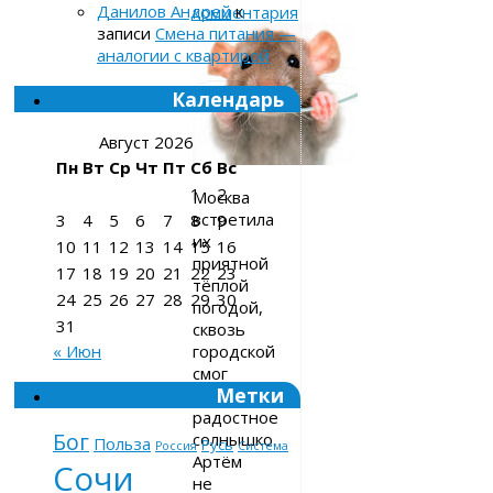
Данилов Андрей
к
комментария
записи
Смена питания —
аналогии с квартирой
Календарь
Август 2026
Пн
Вт
Ср
Чт
Пт
Сб
Вс
1
2
Москва
встретила
3
4
5
6
7
8
9
их
10
11
12
13
14
15
16
приятной
17
18
19
20
21
22
23
тёплой
24
25
26
27
28
29
30
погодой,
31
сквозь
городской
« Июн
смог
Метки
пробивалось
радостное
Бог
солнышко.
Польза
Русь
Россия
Система
Артём
Сочи
не