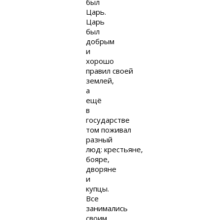
был
Царь.
Царь
был
добрым
и
хорошо
правил своей
землей,
а
ещё
в
государстве
том поживал
разный
люд: крестьяне,
бояре,
дворяне
и
купцы.
Все
занимались
своим