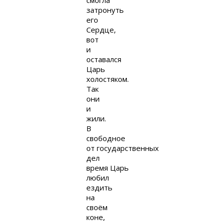
смогла
затронуть
его
Сердце,
вот
и
оставался
Царь
холостяком.
Так
они
и
жили.
В
свободное
от государственных
дел
время Царь
любил
ездить
на
своём
коне,