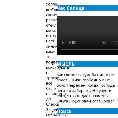
холле,
Час Солнца
впечатляющем
своим
размахом,
стекло,
металл,
интересные
необычные
линии,
какие-
то
подвесные
МЫСЛЬ
конструкции
на
Как сложится судьба никто не
тросах,
знает... Живи свободно и не
всё
бойся перемен. Когда Господь
было
чего-то забирает, Не упусти
начищено
того, что Он даёт взамен! /
до
Ольга Лифанова-Богатырёва/
блеска.
Заселяющиеся
Поиск
собрались