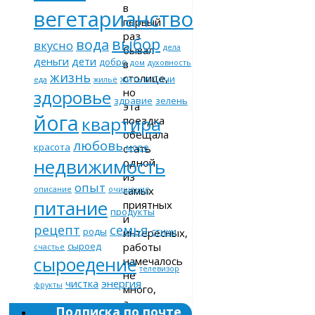
в
вегетарианство
первый
раз
выбор
вода
вкусно
дела
бывал
деньги
дети
добро
в
дом
духовность
жизнь
столице,
жить в Сочи
еда
жильё
но
здоровье
здравие
зелень
эта
йога
квартира
поездка
обещала
любовь
красота
море
стать
недвижимость
одной
из
опыт
самых
описание
очищение
питание
приятных
продукты
и
рецепт
семья
роды
стихи
интересных,
работы
сыроед
счастье
сыроедение
намечалось
телевизор
не
чистка
энергия
фрукты
много,
а
Подписка по почте