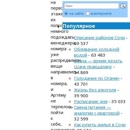
на
первом
этаже,
на сайте
в интернете
их
попросили
Популярное
немного
подождать
Описание районов Сочи
-
менеджера,
69 537
номера
Обливание холодной
уже
водой
- 63 483
распределили,
Весна — время делать
вещи
Шанк пракшалану
-
направились
54 869
в
Голодание по Оганян
-
номера,
43 701
и
Жизнь без алкоголя
-
Артёму
39 900
не
Расписание дня
- 35 033
терпелось
Смена питания —
пойти
аналогии с квартирой
-
к
32 599
себе,
Как купить жильё в Сочи
распаковать