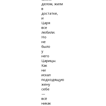
делом, жили
в
достатке,
и
Царя
все
любили.
Но
не
было
у
него
Царицы.
Как
ни
искал
подходящую
жену
себе
—
всё
никак