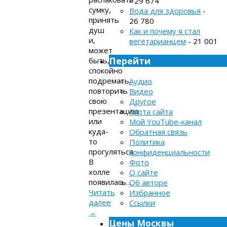
- 29 674
сумку,
Вода для здоровья
-
принять
26 780
душ
Как и почему я стал
и,
вегетарианцем
- 21 001
может
Перейти
быть,
спокойно
подремать,
Аудио
повторить
Видео
свою
Другое
презентацию
Карта сайта
или
Мой YouTube-канал
куда-
Обратная связь
то
Политика
прогуляться.
конфиденциальности
В
Фото
холле
О сайте
появилась…
Об авторе
Читать
Избранное
далее
Ссылки
→
Цены Москвы