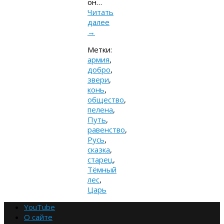
он…
Читать
далее
→
Метки:
армия
,
добро
,
звери
,
конь
,
общество
,
пелена
,
Путь
,
равенство
,
Русь
,
сказка
,
старец
,
Тёмный
лес
,
Царь
YouTube
О сайте