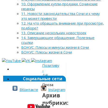
10. Оформление купли-продажи. Сочинские
нюансы
11. Новости законодательства Сочи и к чему
это может привести
12. На что обращать внимание при просмотре,
подборе?
13. Описание нескольких новостроек
14. Завершающее обращение. Полезные
ссылки
БОНУС: Плюсы и минусы жизни в Сочи
БОНУС: Плюсы жизни в Сочи
Позитиву
-
ДА!
Социальные сети
»
Проза
ВКонтакте
Instagram
Архив
рубрики: