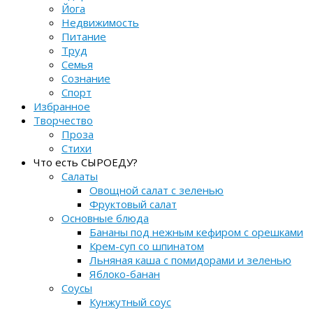
Йога
Недвижимость
Питание
Труд
Семья
Сознание
Спорт
Избранное
Творчество
Проза
Стихи
Что есть СЫРОЕДУ?
Салаты
Овощной салат с зеленью
Фруктовый салат
Основные блюда
Бананы под нежным кефиром с орешками
Крем-суп со шпинатом
Льняная каша с помидорами и зеленью
Яблоко-банан
Соусы
Кунжутный соус