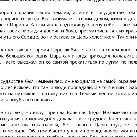
орошо правил своей землей, а ещё в государстве том
 дворяне и купцы. Все занимались своим делом, жили в дос
него Царицы. Как ни искал подходящую жену себе — всё ник
лах своих пиры для дворян и бояр, присматривался к их кра
онуть его Сердце, вот и оставался Царь холостяком. Так они 
арственных дел время Царь любил ездить на своём коне,
ла большая конюшня, Царь сам иногда приходил погладить и
 Часто выезжал он со свитой прокатиться по лугам, по поля
осударстве был Тёмный лес, он находился на самой окраине,
о лес всякое, что там и люди пропадали, и что Леший с Ба
ют на путников. Поэтому никто в Тёмный лес не ходил, и
, а вглубь не совались.
ё сто лет, но вдруг пришла Большая беда. Незаметно ок
и ситуация с каждым днём делалась всё труднее. Крестьяне 
и меньше платить налоги, без налогов Царю труднее с
е и меньше. Об этом быстро узнали половцы-кочевники и 
раницы государства, грабить крестьян. Вот крестьянам уже