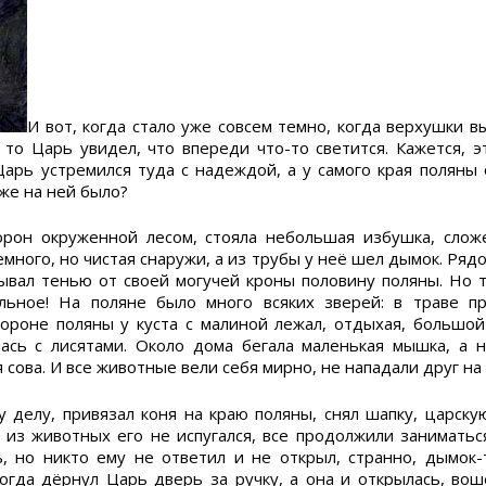
И вот, когда стало уже совсем темно, когда верхушки в
 то Царь увидел, что впереди что-то светится. Кажется, э
 Царь устремился туда с надеждой, а у самого края поляны
 же на ней было?
орон окруженной лесом, стояла небольшая избушка, слож
емного, но чистая снаружи, а из трубы у неё шел дымок. Ряд
ывал тенью от своей могучей кроны половину поляны. Но 
льное! На поляне было много всяких зверей: в траве пр
тороне поляны у куста с малиной лежал, отдыхая, большо
ась с лисятами. Около дома бегала маленькая мышка, а 
 сова. И все животные вели себя мирно, не нападали друг на 
 делу, привязал коня на краю поляны, снял шапку, царску
 из животных его не испугался, все продолжили заниматьс
, но никто ему не ответил и не открыл, странно, дымок-
гда дёрнул Царь дверь за ручку, а она и открылась, вош