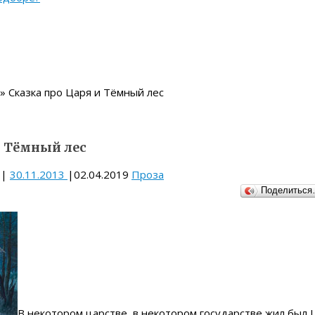
» Сказка про Царя и Тёмный лес
и Тёмный лес
|
30.11.2013
|
02.04.2019
Проза
Поделитьс
В некотором царстве, в некотором государстве жил был 