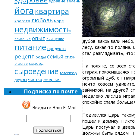
здравие
зелень
йога
квартира
любовь
красота
море
недвижимость
опыт
описание
очищение
дубов закрывали небо,
питание
лесу, какая-то поляна.
продукты
стал разглядывать, что
рецепт
семья
роды
стихи
сыроед
счастье
На поляне, со всех ст
сыроедение
старая, покосившаяся н
телевизор
огромный дуб, он накр
чистка
энергия
фрукты
нечто совсем удивите
зайчихой, на другой с
Подписка по почте
недалеко лисица играл
спокойно спала большая
Введите Ваш E-Mail:
Подивился Царь такому
пошел к домику. Никто
Царь постучал в дверь
должны быть рядом. То