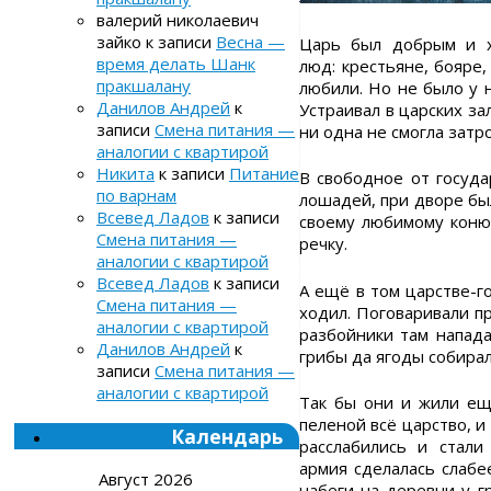
валерий николаевич
зайко
к записи
Весна —
Царь был добрым и х
время делать Шанк
люд: крестьяне, бояре,
пракшалану
любили. Но не было у 
Данилов Андрей
к
Устраивал в царских за
записи
Смена питания —
ни одна не смогла затр
аналогии с квартирой
Никита
к записи
Питание
В свободное от госуд
по варнам
лошадей, при дворе бы
Всевед Ладов
к записи
своему любимому коню.
Смена питания —
речку.
аналогии с квартирой
Всевед Ладов
к записи
А ещё в том царстве-г
Смена питания —
ходил. Поговаривали пр
аналогии с квартирой
разбойники там напада
Данилов Андрей
к
грибы да ягоды собирали
записи
Смена питания —
аналогии с квартирой
Так бы они и жили ещ
пеленой всё царство, 
Календарь
расслабились и стал
армия сделалась слабе
Август 2026
набеги на деревни у г