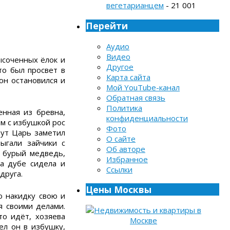
вегетарианцем
- 21 001
Перейти
Аудио
Видео
ысоченных ёлок и
Другое
то был просвет в
Карта сайта
 он остановился и
Мой YouTube-канал
Обратная связь
Политика
енная из бревна,
конфиденциальности
ом с избушкой рос
Фото
тут Царь заметил
О сайте
ыгали зайчики с
Об авторе
й бурый медведь,
Избранное
на дубе сидела и
Ссылки
друга.
Цены Москвы
ю накидку свою и
я своими делами.
то идёт, хозяева
ел он в избушку,