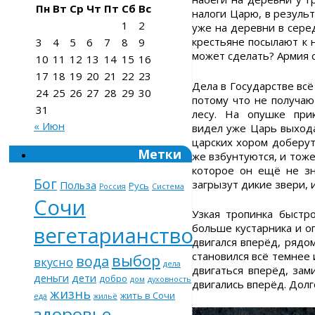
Пн
Вт
Ср
Чт
Пт
Сб
Вс
налоги Царю, в резуль
1
2
уже на деревни в сере
крестьяне посылают к 
3
4
5
6
7
8
9
может сделать? Армия с
10
11
12
13
14
15
16
17
18
19
20
21
22
23
Дела в Государстве всё
24
25
26
27
28
29
30
потому что не получаю
31
лесу. На опушке при
« Июн
видел уже Царь выхода
царских хором доберут
Метки
же взбунтуются, и тоже
которое он ещё не зна
Бог
загрызут дикие звери, 
Польза
Русь
Россия
Система
Сочи
Узкая тропинка быстро
больше кустарника и о
вегетарианство
двигался вперёд, рядом
становился всё темнее 
выбор
вода
вкусно
дела
двигаться вперёд, зам
деньги
дети
добро
дом
духовность
двигались вперёд. Долг
жизнь
жить в Сочи
еда
жильё
здоровье