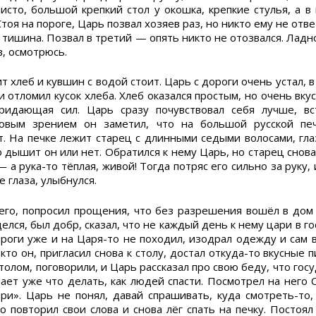
чисто, большой крепкий стол у окошка, крепкие стулья, а в
тоя на пороге, Царь позвал хозяев раз, но никто ему не отве
а тишина. Позвал в третий — опять никто не отозвался. Ладно
в, осмотрюсь.
т хлеб и кувшин с водой стоит. Царь с дороги очень устал, в
 отломил кусок хлеба. Хлеб оказался простым, но очень вку
придающая сил. Царь сразу почувствовал себя лучше, вс
овым зрением он заметил, что на большой русской печ
т. На печке лежит старец с длинными седыми волосами, гла
 дышит он или нет. Обратился к нему Царь, но старец снов
— а рука-то тёплая, живой! Тогда потряс его сильно за руку, 
 глаза, улыбнулся.
его, попросил прощения, что без разрешения вошёл в дом
елся, был добр, сказал, что не каждый день к нему цари в го
роги уже и на Царя-то не походил, изодрал одежду и сам в
кто он, пригласил снова к столу, достал откуда-то вкусные п
олом, поговорили, и Царь рассказал про свою беду, что госу
нает уже что делать, как людей спасти. Посмотрел на него 
ри». Царь не понял, давай спрашивать, куда смотреть-то,
о повторил свои слова и снова лёг спать на печку. Постоял