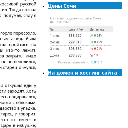
 красивой русской
Цены Сочи
тил. Тогда позвал
, подумал, сяду я
Цены на недвижимость в Сочи
на 07.08.2026
Тип
Цена, ₽/м²
Динамика
 горле пересохло,
1-к кв.
318 220
0,24%
сным, а вода была
2-к кв.
299 310
0,42%
тал пройтись по
3-к кв.
308 560
0,01%
и кто-то лежит.
за закрыты, лицо
Дома
233 330
1%
а не пошевелился,
Расчет показателей —
НЕАГЕНТ
и старец очнулся,
На домен и хостинг сайта
 и откушал еды у
сти заходят. Хоть
есь поцарапался,
ироги с яблоками.
дарство в упадке,
Старец и говорит:
 что тот имеет в
 Царь в избушке,