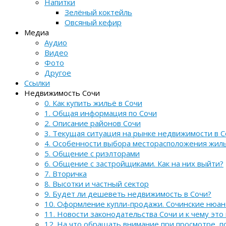
Напитки
Зелёный коктейль
Овсяный кефир
Медиа
Аудио
Видео
Фото
Другое
Ссылки
Недвижимость Сочи
0. Как купить жильё в Сочи
1. Общая информация по Сочи
2. Описание районов Сочи
3. Текущая ситуация на рынке недвижимости в С
4. Особенности выбора месторасположения жил
5. Общение с риэлторами
6. Общение с застройщиками. Как на них выйти?
7. Вторичка
8. Высотки и частный сектор
9. Будет ли дешеветь недвижимость в Сочи?
10. Оформление купли-продажи. Сочинские нюа
11. Новости законодательства Сочи и к чему это
12. На что обращать внимание при просмотре, 