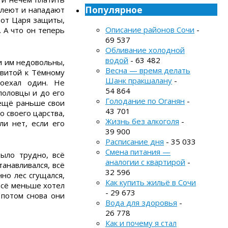
Популярное
елеют и нападают
 от Царя защиты,
Описание районов Сочи
-
 А что он теперь
69 537
Обливание холодной
водой
- 63 482
ли им недовольны,
Весна — время делать
свитой к Тёмному
Шанк пракшалану
-
поехал один. Не
54 864
половцы и до его
Голодание по Оганян
-
 ещё раньше свои
43 701
о своего царства,
Жизнь без алкоголя
-
ли нет, если его
39 900
Расписание дня
- 35 033
Смена питания —
было трудно, всё
аналогии с квартирой
-
анавливался, всё
32 596
нно лес сгущался,
Как купить жильё в Сочи
 всё меньше хотел
- 29 673
 потом снова они
Вода для здоровья
-
26 778
Как и почему я стал