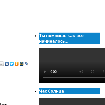
Ты помнишь как всё
начиналось…
я…
Час Солнца
Царь.