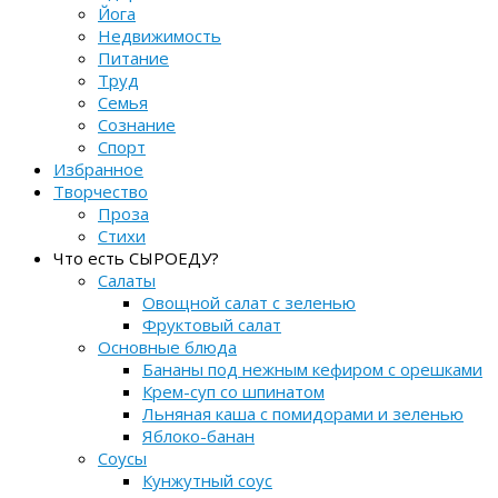
Йога
Недвижимость
Питание
Труд
Семья
Сознание
Спорт
Избранное
Творчество
Проза
Стихи
Что есть СЫРОЕДУ?
Салаты
Овощной салат с зеленью
Фруктовый салат
Основные блюда
Бананы под нежным кефиром с орешками
Крем-суп со шпинатом
Льняная каша с помидорами и зеленью
Яблоко-банан
Соусы
Кунжутный соус