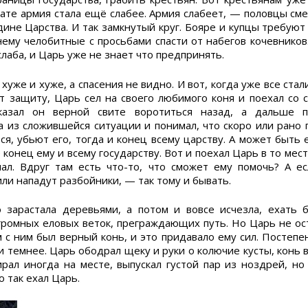
тате армия стала ещё слабее. Армия слабеет, — половцы см
дине Царства. И так замкнутый круг. Бояре и купцы требуют
нему челобитные с просьбами спасти от набегов кочевников.
лаба, и Царь уже не знает что предпринять.
 хуже и хуже, а спасения не видно. И вот, когда уже все ста
т защиту, Царь сел на своего любимого коня и поехал со 
казал он верной свите воротиться назад, а дальше 
 из сложившейся ситуации и понимал, что скоро или рано 
ся, убьют его, тогда и конец всему царству. А может быть
 конец ему и всему государству. Вот и поехал Царь в то мест
л. Вдруг там есть что-то, что сможет ему помочь? А ес
или нападут разбойники, — так тому и бывать.
 зарастала деревьями, а потом и вовсе исчезла, ехать 
громных еловых веток, преграждающих путь. Но Царь не ост
 с ним был верный конь, и это придавало ему сил. Постепе
и темнее. Царь ободрал щеку и руки о колючие кусты, конь
ирал иногда на месте, выпускал густой пар из ноздрей, но
о так ехал Царь.