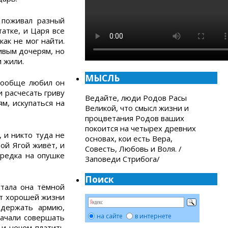
 поживал разный
татке, и Царя все
ак не мог найти.
сивым дочерям, но
и жили.
МЫСЛЬ
 вообще любил он
 расчесать гриву
Ведайте, люди Родов Расы
м, искупаться на
Великой, что смысл жизни и
процветания Родов ваших
покоится на четырех древних
 и никто туда не
основах, кои есть Вера,
бой Ягой живёт, и
Совесть, Любовь и Воля. /
зредка на опушке
Заповеди Стрибога/
Поиск
утала она тёмной
от хорошей жизни
одержать армию,
на сайте
в интернете
начали совершать
 и нечем платить