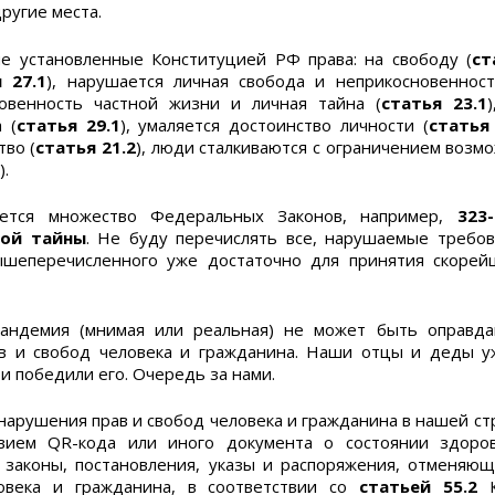
другие места.
 установленные Конституцией РФ права: на свободу (
ст
 27.1
), нарушается личная свобода и неприкосновенност
овенность частной жизни и личная тайна (
статья 23.1
 (
статья 29.1
), умаляется достоинство личности (
статья 
тво (
статья 21.2
), люди сталкиваются с ограничением возм
).
ется множество Федеральных Законов, например,
323
ной тайны
. Не буду перечислять все, нарушаемые требо
ышеперечисленного уже достаточно для принятия скорей
пандемия (мнимая или реальная) не может быть оправд
в и свобод человека и гражданина. Наши отцы и деды уж
и победили его. Очередь за нами.
нарушения прав и свобод человека и гражданина в нашей стр
вием QR-кода или иного документа о состоянии здоров
 законы, постановления, указы и распоряжения, отменяю
овека и гражданина, в соответствии со
статьей 55.2
К