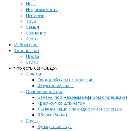
Йога
Недвижимость
Питание
Труд
Семья
Сознание
Спорт
Избранное
Творчество
Проза
Стихи
Что есть СЫРОЕДУ?
Салаты
Овощной салат с зеленью
Фруктовый салат
Основные блюда
Бананы под нежным кефиром с орешками
Крем-суп со шпинатом
Льняная каша с помидорами и зеленью
Яблоко-банан
Соусы
Кунжутный соус