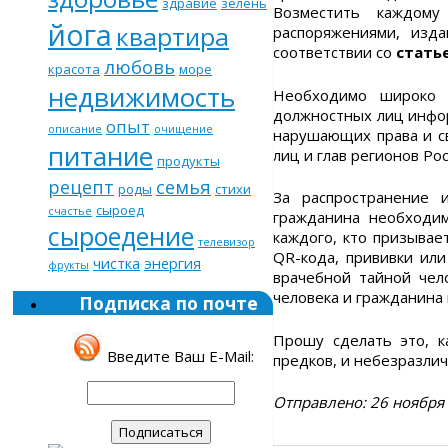
здравие
зелень
Возместить каждому
йога
квартира
распоряжениями, изд
соответствии со
стать
любовь
красота
море
недвижимость
Необходимо широко 
должностных лиц инфор
опыт
описание
очищение
нарушающих права и с
питание
лиц и глав регионов Ро
продукты
рецепт
семья
роды
стихи
За распространение 
сыроед
счастье
гражданина необходим
сыроедение
каждого, кто призывае
телевизор
QR-кода, прививки или
чистка
энергия
фрукты
врачебной тайной чел
человека и гражданина
Подписка по почте
Прошу сделать это, к
Введите Ваш E-Mail:
предков, и небезразли
Отправлено: 26 ноября 