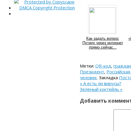
Как задать вопрос
«
Путину через интернет
прямо сейчас...
Метки:
QR-код
,
гражда
Президент
,
Российска
человек
.
Закладка
Посто
«
А есть ли вирусы?
Зелёный коктейль
»
Добавить коммен