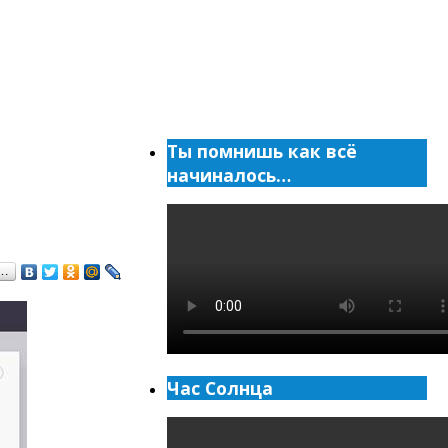
Ты помнишь как всё
начиналось…
я…
Час Солнца