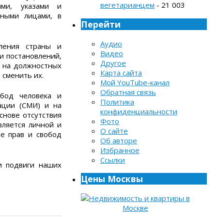
вегетарианцем
- 21 003
ями, указами и
тными лицами, в
Перейти
Аудио
ления страны и
Видео
и постановлений,
Другое
я на должностных
Карта сайта
 сменить их.
Мой YouTube-канал
Обратная связь
бод человека и
Политика
ации (СМИ) и на
конфиденциальности
снове отсутствия
Фото
вляется личной и
О сайте
е прав и свобод
Об авторе
Избранное
Ссылки
и подвиги наших
Цены Москвы