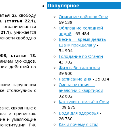
Популярное
атья 2
), свободу
Описание районов Сочи
-
ь (
статья 22.1
),
69 538
), ограничивается
Обливание холодной
21.1
), унижается
водой
- 63 484
ожности свободно
Весна — время делать
Шанк пракшалану
-
54 904
-ФЗ, статья 13.
Голодание по Оганян
-
ванием QR-кодов,
43 702
ших действий по
Жизнь без алкоголя
-
39 900
Расписание дня
- 35 034
анием нарушения
Смена питания —
е столкнулись с
аналогии с квартирой
-
32 602
Как купить жильё в Сочи
- 29 675
ане, связанные с
Вода для здоровья
-
ья и прививках.
26 780
щие и умаляющие
Как и почему я стал
онституции РФ.