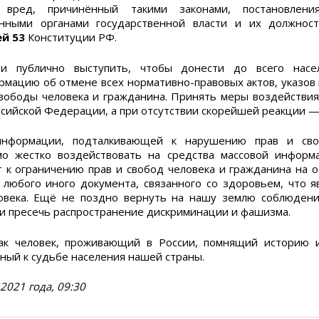
 вред, причинённый такими законами, постановлени
анными органами государственной власти и их должнос
ей 53
Конституции РФ.
и публично выступить, чтобы донести до всего насе
мацию об отмене всех нормативно-правовых актов, указов 
вободы человека и гражданина. Принять меры воздействи
ссийской Федерации, а при отсутствии скорейшей реакции —
информации, подталкивающей к нарушению прав и сво
о жестко воздействовать на средства массовой информ
т к ограничению прав и свобод человека и гражданина на о
 любого иного документа, связанного со здоровьем, что я
овека. Ещё не поздно вернуть на нашу землю соблюдени
 и пресечь распространение дискриминации и фашизма.
ак человек, проживающий в России, помнящий историю 
чный к судьбе населения нашей страны.
2021 года, 09:30