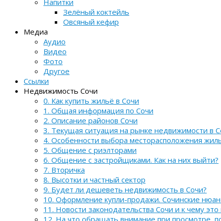
Напитки
Зелёный коктейль
Овсяный кефир
Медиа
Аудио
Видео
Фото
Другое
Ссылки
Недвижимость Сочи
0. Как купить жильё в Сочи
1. Общая информация по Сочи
2. Описание районов Сочи
3. Текущая ситуация на рынке недвижимости в С
4. Особенности выбора месторасположения жил
5. Общение с риэлторами
6. Общение с застройщиками. Как на них выйти?
7. Вторичка
8. Высотки и частный сектор
9. Будет ли дешеветь недвижимость в Сочи?
10. Оформление купли-продажи. Сочинские нюа
11. Новости законодательства Сочи и к чему это
12. На что обращать внимание при просмотре, 