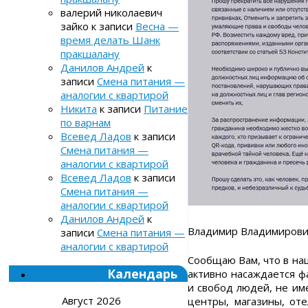
валерий николаевич
зайко
к записи
Весна —
время делать Шанк
пракшалану
Данилов Андрей
к
записи
Смена питания —
аналогии с квартирой
Никита
к записи
Питание
по варнам
Всевед Ладов
к записи
Смена питания —
аналогии с квартирой
Всевед Ладов
к записи
Смена питания —
аналогии с квартирой
Данилов Андрей
к
Владимир Владимирови
записи
Смена питания —
аналогии с квартирой
Сообщаю Вам, что в на
Календарь
активно насаждается ф
и свобод людей, не им
Август 2026
центры, магазины, оте