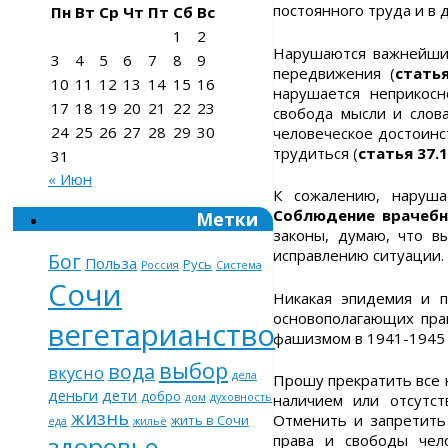
постоянного труда и в 
Пн
Вт
Ср
Чт
Пт
Сб
Вс
1
2
Нарушаются важнейшие
3
4
5
6
7
8
9
передвижения (
статья
10
11
12
13
14
15
16
нарушается неприкосн
17
18
19
20
21
22
23
свобода мысли и слова
24
25
26
27
28
29
30
человеческое достоинс
трудиться (
статья 37.1
31
« Июн
К сожалению, наруша
Соблюдение врачеб
Метки
законы, думаю, что в
исправлению ситуации.
Бог
Польза
Русь
Россия
Система
Сочи
Никакая эпидемия и 
основополагающих пра
вегетарианство
фашизмом в 1941-1945 
выбор
вода
вкусно
дела
Прошу прекратить все 
деньги
дети
добро
наличием или отсутст
дом
духовность
жизнь
Отменить и запретить
жить в Сочи
еда
жильё
права и свободы чел
здоровье