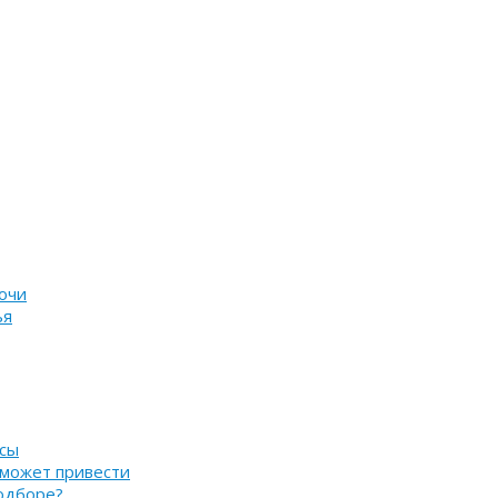
очи
ья
нсы
 может привести
подборе?