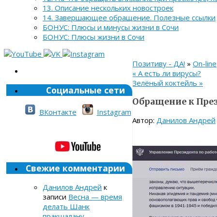
13. Описание нескольких новостроек
14. Завершающее обращение. Полезные ссылки
БОНУС: Плюсы и минусы жизни в Сочи
БОНУС: Плюсы жизни в Сочи
Позитиву - ДА!
»
On-line
«
А есть ли вирусы?
Зелёный коктейль
»
Социальные сети
Обращение к Пре
ВКонтакте
Instagram
Автор:
Данилов Андрей
Свежие комментарии
Данилов Андрей
к
записи
Весна — время
делать Шанк
пракшалану