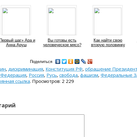
Первый шаг» Ара и
Вы готовы есть
Как найти свою
Анна Аруш
человеческое мясо?
вторую половинку
Поделиться
нин
,
дискриминация
,
Конституция РФ
,
обращение Президен
я Федерация
,
Россия
,
Русь
,
свобода
,
фашизм
,
Федеральные З
янная ссылка
.
Просмотров: 2 229
тарий