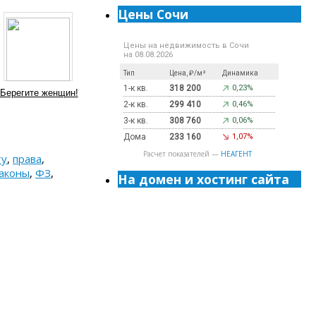
Цены Сочи
Цены на недвижимость в Сочи
на 08.08.2026
Тип
Цена, ₽/м²
Динамика
1-к кв.
318 200
0,23%
Берегите женщин!
2-к кв.
299 410
0,46%
3-к кв.
308 760
0,06%
Дома
233 160
1,07%
Расчет показателей —
НЕАГЕНТ
ту
,
права
,
аконы
,
ФЗ
,
На домен и хостинг сайта