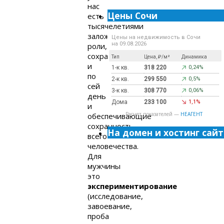
нас
Цены Сочи
есть
тысячелетиями
заложенные
Цены на недвижимость в Сочи
на 09.08.2026
роли,
сохраняющиеся
Тип
Цена, ₽/м²
Динамика
и
1-к кв.
318 220
0,24%
по
2-к кв.
299 550
0,5%
сей
3-к кв.
308 770
0,06%
день
Дома
233 100
1,1%
и
Расчет показателей —
НЕАГЕНТ
обеспечивающие
сохранность
На домен и хостинг сайт
всего
человечества.
Для
мужчины
это
экспериментирование
(исследование,
завоевание,
проба