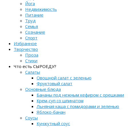
Йога
Недвижимость
Питание
Труд
Семья
Сознание
Спорт
Избранное
Творчество
Проза
Стихи
Что есть СЫРОЕДУ?
Салаты
Овощной салат с зеленью
Фруктовый салат
Основные блюда
Бананы под нежным кефиром с орешками
Крем-суп со шпинатом
Льняная каша с помидорами и зеленью
Яблоко-банан
Соусы
Кунжутный соус