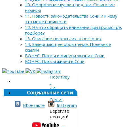
10. Оформление купли-продажи. Сочинские
нюансы
11. Новости законодательства Сочи и к чему
это может привести
12. На что обращать внимание при просмотре,
подборе?
13. Описание нескольких новостроек
14. Завершающее обращение. Полезные
ссылки
БОНУС: Плюсы и минусы жизни в Сочи
БОНУС: Плюсы жизни в Сочи
Позитиву
-
ДА!
Социальные сети
»
Семья
»
ВКонтакте
Instagram
Берегите
женщин!
«