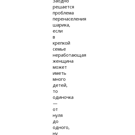
Заодно
решается
проблема
перенаселения
шарика,
если
в
крепкой
семье
неработающая
женщина
может
иметь
много
детей,
то
одиночка
—
от
нуля
до
одного,
ну