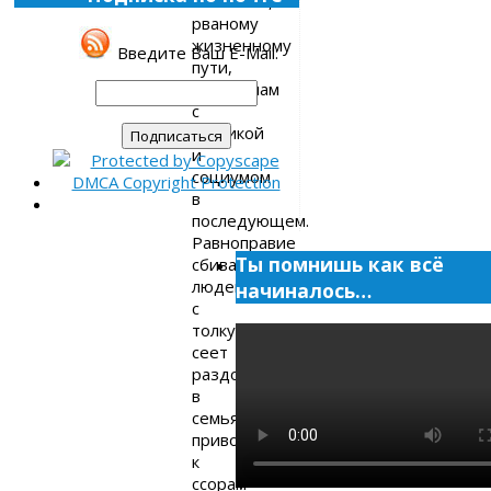
болезням,
рваному
жизненному
Введите Ваш E-Mail:
пути,
проблемам
с
психикой
и
социумом
в
последующем.
Равноправие
Ты помнишь как всё
сбивает
людей
начиналось…
с
толку,
сеет
раздоры
в
семьях,
приводит
к
ссорам