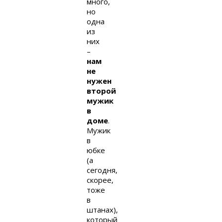
много,
но
одна
из
них
–
нам
не
нужен
второй
мужик
в
доме
.
Мужик
в
юбке
(а
сегодня,
скорее,
тоже
в
штанах),
который