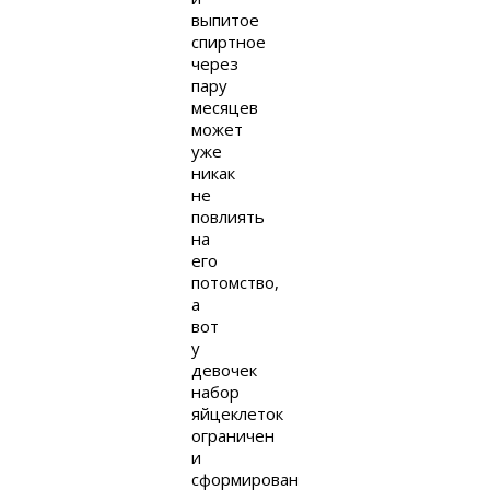
выпитое
спиртное
через
пару
месяцев
может
уже
никак
не
повлиять
на
его
потомство,
а
вот
у
девочек
набор
яйцеклеток
ограничен
и
сформирован