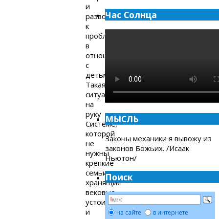
и
Час Солнца
разводам,
к
проблемам
в
отношениях
с
детьми.
Такая
ситуация
на
руку
МЫСЛЬ
Системе,
которой
Законы механики я вывожу из
не
законов Божьих. /Исаак
нужны
Ньютон/
крепкие
семьи,
Поиск
хранящие
вековые
устои
и
на сайте
в интернете