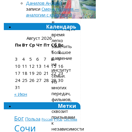
Данилов Андрей
к
записи
Смена питания —
аналогии с квартирой
В
Календарь
настоящее
время
Август 2026
легко
Пн
Вт
Ср
Чт
Пт
Сб
Вс
заметить
1
2
большое
давление
3
4
5
6
7
8
9
на
10
11
12
13
14
15
16
институт
17
18
19
20
21
22
23
семьи.
24
25
26
27
28
29
30
Из
31
многих
передач,
« Июн
фильмов,
Метки
книг
сквозит
призывами
Бог
Польза
Русь
Россия
Система
к
Сочи
независимости