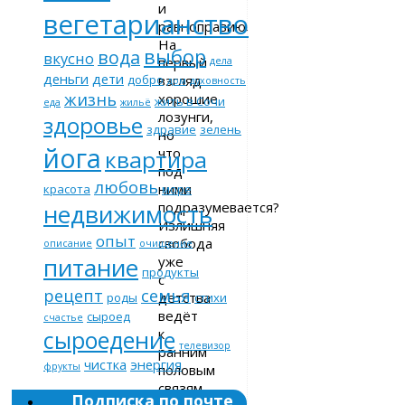
и
вегетарианство
равноправию.
На
выбор
вода
вкусно
первый
дела
деньги
дети
взгляд
добро
дом
духовность
жизнь
хорошие
жить в Сочи
еда
жильё
лозунги,
здоровье
здравие
зелень
но
йога
что
квартира
под
любовь
ними
красота
море
подразумевается?
недвижимость
Излишняя
опыт
свобода
описание
очищение
питание
уже
продукты
с
рецепт
семья
детства
роды
стихи
ведёт
сыроед
счастье
к
сыроедение
телевизор
ранним
чистка
энергия
фрукты
половым
связям,
Подписка по почте