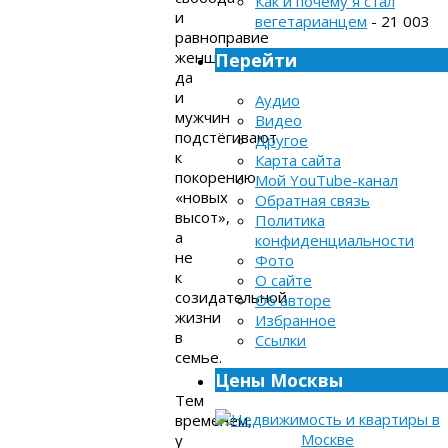
Как и почему я стал
и
вегетарианцем
- 21 003
равноправие
женщин,
Перейти
да
и
Аудио
мужчин
Видео
подстёгивают
Другое
к
Карта сайта
покорению
Мой YouTube-канал
«новых
Обратная связь
высот»,
Политика
а
конфиденциальности
не
Фото
к
О сайте
созидательной
Об авторе
жизни
Избранное
в
Ссылки
семье.
Цены Москвы
Тем
временем,
у