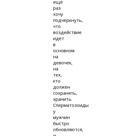
ещё
раз
хочу
подчеркнуть,
что
воздействие
идёт
в
основном
на
девочек,
на
тех,
кто
должен
сохранять,
хранить.
Сперматозоиды
у
мужчин
быстро
обновляются,
и