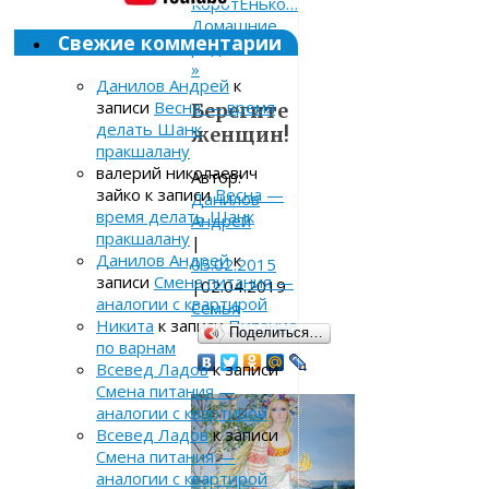
КоротЕнько…
Домашние
Свежие комментарии
роды
»
Данилов Андрей
к
записи
Весна — время
Берегите
делать Шанк
женщин!
пракшалану
валерий николаевич
Автор:
зайко
к записи
Весна —
Данилов
время делать Шанк
Андрей
пракшалану
|
Данилов Андрей
к
05.02.2015
записи
Смена питания —
|
02.04.2019
аналогии с квартирой
Семья
Никита
к записи
Питание
Поделиться…
по варнам
Всевед Ладов
к записи
Смена питания —
аналогии с квартирой
Всевед Ладов
к записи
Смена питания —
аналогии с квартирой