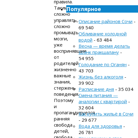
правила.
Такими
Популярное
сложно
управлять,
Описание районов Сочи
-
сложно
69 540
промывать
Обливание холодной
мозги,
водой
- 63 484
уже
Весна — время делать
воспринявшие
Шанк пракшалану
-
от
54 955
родителей
Голодание по Оганян
-
жизненно
43 703
важные
Жизнь без алкоголя
-
знания,
39 902
стержень
Расписание дня
- 35 034
поведения.
Смена питания —
Поэтому
аналогии с квартирой
-
и
32 604
пропагандируется
Как купить жильё в Сочи
ранняя
- 29 677
свобода
Вода для здоровья
-
детей,
26 781
свобода