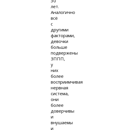
30
лет.
Аналогично
всё
с
другими
факторами,
девочки
больше
подвержены
ЗППП,
у
них
более
восприимчивая
нервная
система,
они
более
доверчивы
и
внушаемы
и