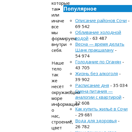
которые
Популярное
так
или
Описание районов Сочи
-
иначе
69 542
все
Обливание холодной
мы
водой
- 63 487
формируем
Весна — время делать
внутри
Шанк пракшалану
-
себя.
54 974
Голодание по Оганян
-
Наше
43 705
тело
Жизнь без алкоголя
-
так
39 902
же
Расписание дня
- 35 034
несёт
Смена питания —
окружающим
аналогии с квартирой
-
море
32 608
информации
Как купить жильё в Сочи
о
- 29 681
нас,
Вода для здоровья
-
строение,
26 782
цвет