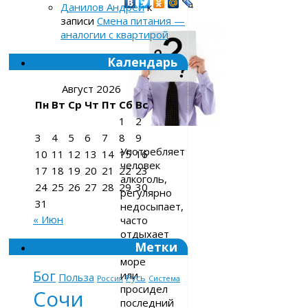
Данилов Андрей
к
записи
Смена питания —
аналогии с квартирой
Календарь
Август 2026
Пн
Вт
Ср
Чт
Пт
Сб
Вс
1
2
3
4
5
6
7
8
9
Употребляет
10
11
12
13
14
15
16
человек
17
18
19
20
21
22
23
алкоголь,
24
25
26
27
28
29
30
регулярно
31
недосыпает,
« Июн
часто
отдыхает
Метки
на
море
Бог
или
Польза
Русь
Россия
Система
просидел
Сочи
последний