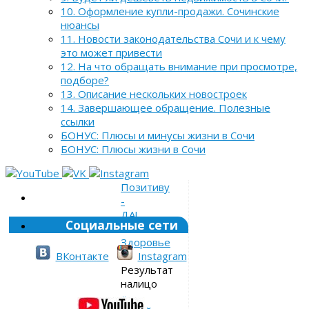
10. Оформление купли-продажи. Сочинские
нюансы
11. Новости законодательства Сочи и к чему
это может привести
12. На что обращать внимание при просмотре,
подборе?
13. Описание нескольких новостроек
14. Завершающее обращение. Полезные
ссылки
БОНУС: Плюсы и минусы жизни в Сочи
БОНУС: Плюсы жизни в Сочи
Позитиву
-
ДА!
Социальные сети
»
Здоровье
»
ВКонтакте
Instagram
Результат
налицо
«