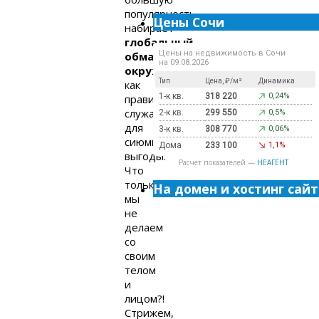
популярность
Цены Сочи
набирает
глобальный
Цены на недвижимость в Сочи
обман
на 09.08.2026
окружающих
,
Тип
Цена, ₽/м²
Динамика
как
1-к кв.
318 220
0,24%
правило,
служащий
2-к кв.
299 550
0,5%
для
3-к кв.
308 770
0,06%
сиюминутной
Дома
233 100
1,1%
выгоды.
Расчет показателей —
НЕАГЕНТ
Что
только
На домен и хостинг сайт
мы
не
делаем
со
своим
телом
и
лицом?!
Стрижем,