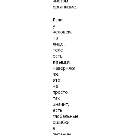
чистом
организме.
Если
у
человека
на
лице,
теле
есть
прыщи
,
наверняка
же
это
не
просто
так!
Значит,
есть
глобальные
ошибки
в
питании,