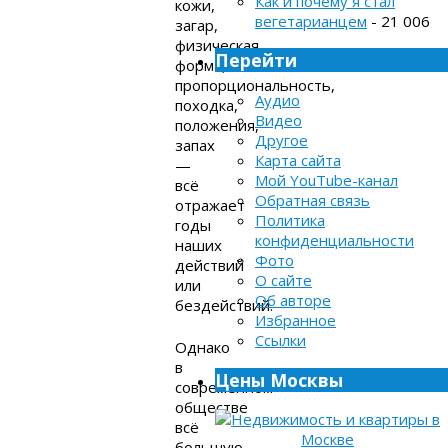
Как и почему я стал
кожи,
вегетарианцем
- 21 006
загар,
физическая
Перейти
форма,
пропорциональность,
Аудио
походка,
Видео
положения,
Другое
запах
Карта сайта
—
Мой YouTube-канал
всё
Обратная связь
отражает
Политика
годы
конфиденциальности
наших
Фото
действий
О сайте
или
Об авторе
бездействий.
Избранное
Ссылки
Однако
в
Цены Москвы
современном
обществе
всё
большую