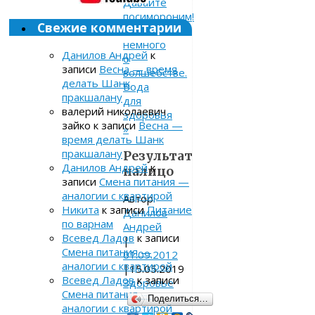
Давайте
посимороним!
Свежие комментарии
Или
немного
Данилов Андрей
к
о
записи
Весна — время
волшебстве.
делать Шанк
Вода
пракшалану
для
валерий николаевич
здоровья
зайко
к записи
Весна —
»
время делать Шанк
пракшалану
Результат
Данилов Андрей
к
налицо
записи
Смена питания —
аналогии с квартирой
Автор:
Никита
к записи
Питание
Данилов
по варнам
Андрей
Всевед Ладов
к записи
|
Смена питания —
01.09.2012
аналогии с квартирой
|
15.05.2019
Всевед Ладов
к записи
Здоровье
Смена питания —
Поделиться…
аналогии с квартирой