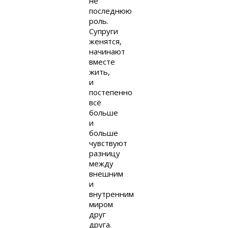
не
последнюю
роль.
Супруги
женятся,
начинают
вместе
жить,
и
постепенно
всё
больше
и
больше
чувствуют
разницу
между
внешним
и
внутренним
миром
друг
друга.