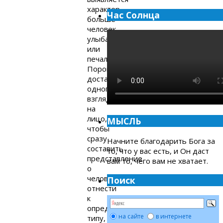
характер,
Час Солнца
больше
человек
улыбается
или
печалится.
Порой
достаточно
одного
взгляда
на
лицо,
МЫСЛЬ
чтобы
сразу
Начните благодарить Бога за
составить
то, что у вас есть, и Он даст
представление
вам то, чего вам не хватает.
о
человеке,
Поиск
отнести
к
определённому
на сайте
в интернете
типу,