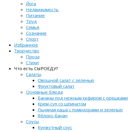
Йога
Недвижимость
Питание
Труд
Семья
Сознание
Спорт
Избранное
Творчество
Проза
Стихи
Что есть СЫРОЕДУ?
Салаты
Овощной салат с зеленью
Фруктовый салат
Основные блюда
Бананы под нежным кефиром с орешками
Крем-суп со шпинатом
Льняная каша с помидорами и зеленью
Яблоко-банан
Соусы
Кунжутный соус