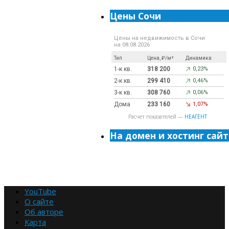
Цены Сочи
Цены на недвижимость в Сочи
на 08.08.2026
Тип
Цена, ₽/м²
Динамика
1-к кв.
318 200
0,23%
2-к кв.
299 410
0,46%
3-к кв.
308 760
0,06%
Дома
233 160
1,07%
Расчет показателей —
НЕАГЕНТ
На домен и хостинг сайт
YouTube
О сайте
Об авторе
Карта