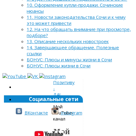
10. Оформление купли-продажи. Сочинские
нюансы
11. Новости законодательства Сочи и к чему
это может привести
12. На что обращать внимание при просмотре,
подборе?
13. Описание нескольких новостроек
14. Завершающее обращение. Полезные
ссылки
БОНУС: Плюсы и минусы жизни в Сочи
БОНУС: Плюсы жизни в Сочи
Позитиву
-
ДА!
Социальные сети
»
Мой
YouTube-
ВКонтакте
Instagram
канал
Мой