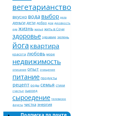
вегетарианство
выбор
вода
вкусно
дела
деньги
дети
добро
дом
духовность
жизнь
жить в Сочи
еда
жильё
здоровье
здравие
зелень
йога
квартира
любовь
красота
море
недвижимость
опыт
описание
очищение
питание
продукты
рецепт
семья
роды
стихи
сыроед
счастье
сыроедение
телевизор
чистка
энергия
фрукты
Подписка по почте