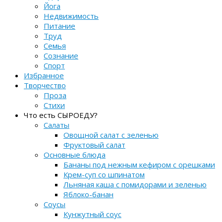
Йога
Недвижимость
Питание
Труд
Семья
Сознание
Спорт
Избранное
Творчество
Проза
Стихи
Что есть СЫРОЕДУ?
Салаты
Овощной салат с зеленью
Фруктовый салат
Основные блюда
Бананы под нежным кефиром с орешками
Крем-суп со шпинатом
Льняная каша с помидорами и зеленью
Яблоко-банан
Соусы
Кунжутный соус