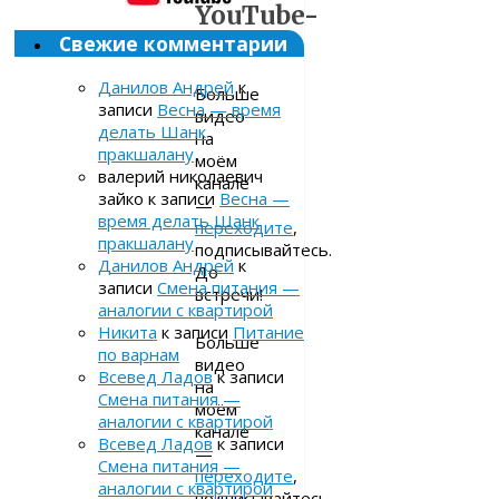
YouTube-
Свежие комментарии
канал
Данилов Андрей
к
Больше
записи
Весна — время
видео
делать Шанк
на
пракшалану
моём
валерий николаевич
канале
зайко
к записи
Весна —
—
время делать Шанк
переходите
,
пракшалану
подписывайтесь.
Данилов Андрей
к
До
записи
Смена питания —
встречи!
аналогии с квартирой
Никита
к записи
Питание
Больше
по варнам
видео
Всевед Ладов
к записи
на
Смена питания —
моём
аналогии с квартирой
канале
Всевед Ладов
к записи
—
Смена питания —
переходите
,
аналогии с квартирой
подписывайтесь.