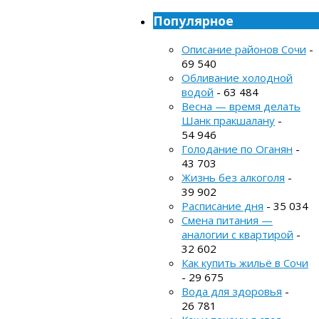
Популярное
Описание районов Сочи
-
69 540
Обливание холодной
водой
- 63 484
Весна — время делать
Шанк пракшалану
-
54 946
Голодание по Оганян
-
43 703
Жизнь без алкоголя
-
39 902
Расписание дня
- 35 034
Смена питания —
аналогии с квартирой
-
32 602
Как купить жильё в Сочи
- 29 675
Вода для здоровья
-
26 781