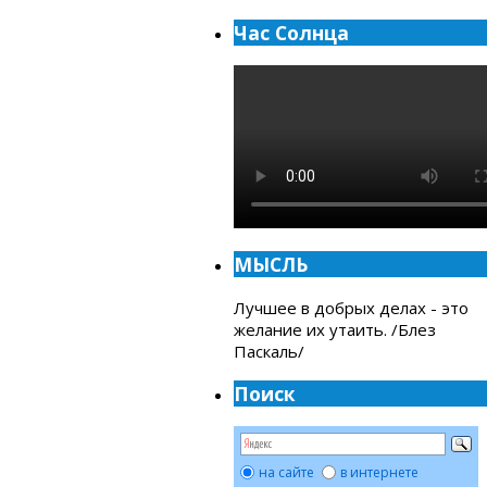
Час Солнца
МЫСЛЬ
Лучшее в добрых делах - это
желание их утаить. /Блез
Паскаль/
Поиск
на сайте
в интернете