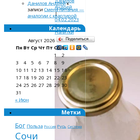
Данилов
Данилов Андрей
к
Андрей
записи
Смена питания —
|
аналогии с квартирой
04.02.2023
|
04.02.2023
Календарь
Напитки
Поделиться…
Август 2026
Пн
Вт
Ср
Чт
Пт
Сб
Вс
1
2
3
4
5
6
7
8
9
10
11
12
13
14
15
16
17
18
19
20
21
22
23
24
25
26
27
28
29
30
31
« Июн
Метки
Бог
Польза
Русь
Россия
Система
Сочи