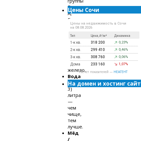
группы
В,
Цены Сочи
А,
Е,
Цены на недвижимость в Сочи
К,
на 08.08.2026
РР,
Тип
Цена, ₽/м²
Динамика
натрий,
1-к кв.
318 200
0,23%
калий,
2-к кв.
299 410
0,46%
магний,
кальций
3-к кв.
308 760
0,06%
и
Дома
233 160
1,07%
железо.
Расчет показателей —
НЕАГЕНТ
Вода
(2-
На домен и хостинг сайт
3)
литра
—
чем
чище,
тем
лучше.
Мёд
/