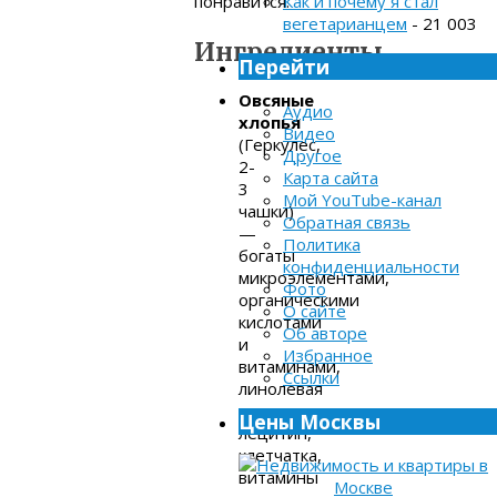
понравится.
Как и почему я стал
вегетарианцем
- 21 003
Ингредиенты
Перейти
Овсяные
Аудио
хлопья
Видео
(Геркулес,
Другое
2-
Карта сайта
3
Мой YouTube-канал
чашки)
Обратная связь
—
Политика
богаты
конфиденциальности
микроэлементами,
Фото
органическими
О сайте
кислотами
Об авторе
и
Избранное
витаминами,
Ссылки
линолевая
кислота,
Цены Москвы
лецитин,
клетчатка,
витамины