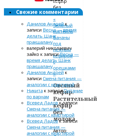
кефир
без
Свежие комментарии
молока
«
Данилов Андрей
к
Зелёный
записи
Весна — время
коктейль
делать Шанк
Бананы
пракшалану
под
валерий николаевич
нежным
зайко
к записи
Весна —
кефиром
время делать Шанк
с
пракшалану
орешками
Данилов Андрей
к
»
записи
Смена питания —
аналогии с квартирой
Овсяный
Никита
к записи
Питание
кефир.
по варнам
Растительный
Всевед Ладов
к записи
кефир
Смена питания —
без
аналогии с квартирой
молока
Всевед Ладов
к записи
Смена питания —
Автор:
аналогии с квартирой