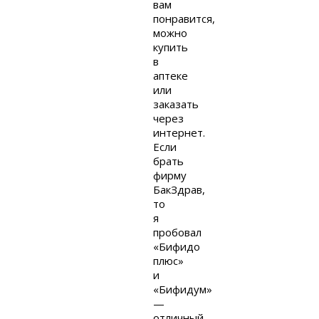
вам
понравится,
можно
купить
в
аптеке
или
заказать
через
интернет.
Если
брать
фирму
БакЗдрав,
то
я
пробовал
«Бифидо
плюс»
и
«Бифидум»
—
отличный