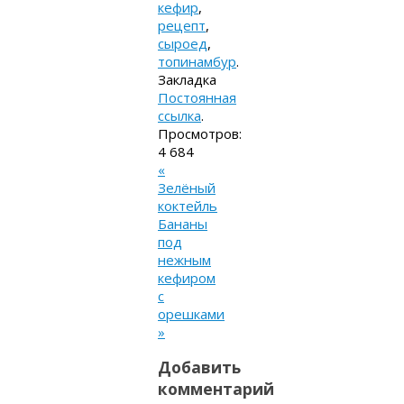
кефир
,
рецепт
,
сыроед
,
топинамбур
.
Закладка
Постоянная
ссылка
.
Просмотров:
4 684
«
Зелёный
коктейль
Бананы
под
нежным
кефиром
с
орешками
»
Добавить
комментарий