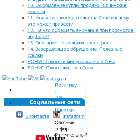
10. Оформление купли-продажи. Сочинские
нюансы
11. Новости законодательства Сочи и к чему
это может привести
12. На что обращать внимание при просмотре,
подборе?
13. Описание нескольких новостроек
14. Завершающее обращение. Полезные
ссылки
БОНУС: Плюсы и минусы жизни в Сочи
БОНУС: Плюсы жизни в Сочи
Позитиву
-
ДА!
Социальные сети
»
Напитки
»
ВКонтакте
Instagram
Овсяный
кефир.
Растительный