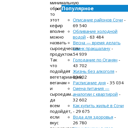
минимальную
Популярное
обработку,
то
этот
Описание районов Сочи
-
кефир
69 540
вполне
Обливание холодной
можно
водой
- 63 484
назвать
Весна — время делать
сыроедческим
Шанк пракшалану
-
продуктом.
54 939
Так
Голодание по Оганян
-
что
43 702
подойдёт
Жизнь без алкоголя
-
вегетарианцам,
39 902
веганам
Расписание дня
- 35 034
и
Смена питания —
сыроедам…
аналогии с квартирой
-
да
32 602
всем
Как купить жильё в Сочи
подойдёт,
- 29 675
если
Вода для здоровья
-
вкус
26 780