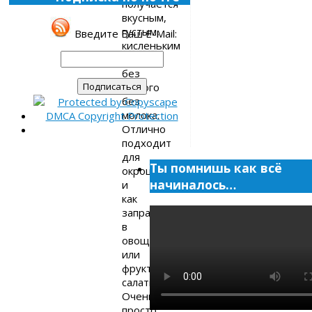
получается
вкусным,
густым,
Введите Ваш E-Mail:
кисленьким
и
без
всякого
без
молока.
Отлично
подходит
для
Ты помнишь как всё
окрошки
начиналось…
и
как
заправка
в
овощные
или
фруктовые
салаты.
Очень
просто