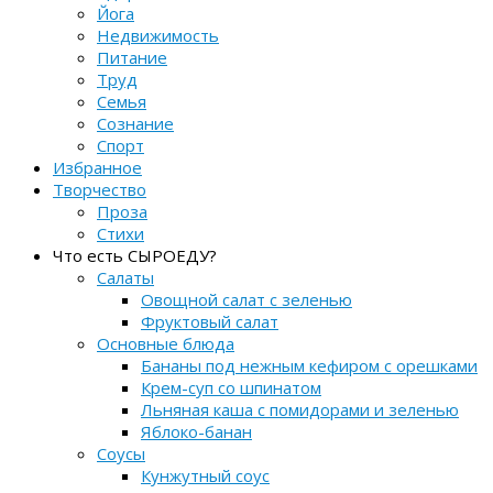
Йога
Недвижимость
Питание
Труд
Семья
Сознание
Спорт
Избранное
Творчество
Проза
Стихи
Что есть СЫРОЕДУ?
Салаты
Овощной салат с зеленью
Фруктовый салат
Основные блюда
Бананы под нежным кефиром с орешками
Крем-суп со шпинатом
Льняная каша с помидорами и зеленью
Яблоко-банан
Соусы
Кунжутный соус