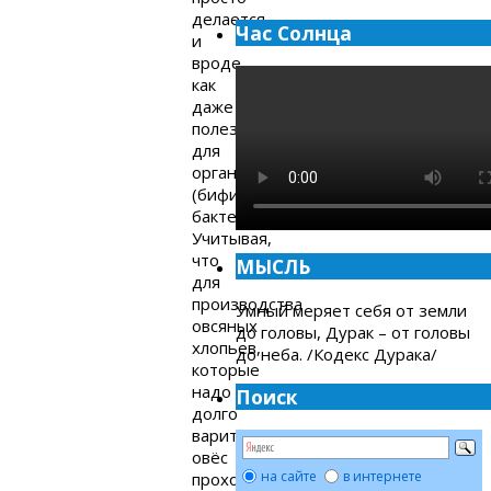
делается,
Час Солнца
и
вроде
как
даже
полезен
для
организма
(бифидо-
бактерии).
Учитывая,
что
МЫСЛЬ
для
производства
Умный меряет себя от земли
овсяных
до головы, Дурак – от головы
хлопьев,
до неба. /Кодекс Дурака/
которые
надо
Поиск
долго
варить,
овёс
на сайте
в интернете
проходит