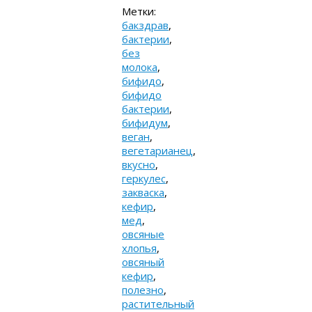
Метки:
бакздрав
,
бактерии
,
без
молока
,
бифидо
,
бифидо
бактерии
,
бифидум
,
веган
,
вегетарианец
,
вкусно
,
геркулес
,
закваска
,
кефир
,
мед
,
овсяные
хлопья
,
овсяный
кефир
,
полезно
,
растительный