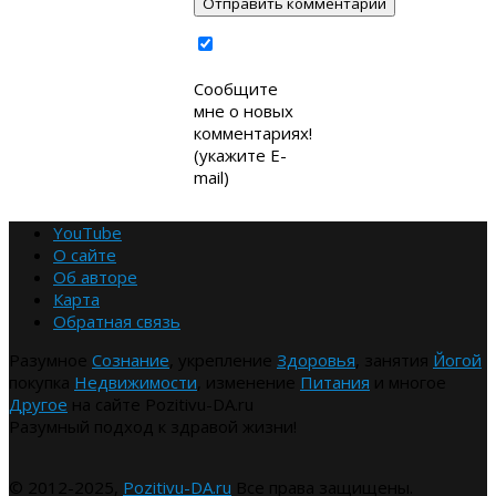
Сообщите
мне о новых
комментариях!
(укажите E-
mail)
YouTube
О сайте
Об авторе
Карта
Обратная связь
Разумное
Сознание
, укрепление
Здоровья
, занятия
Йогой
покупка
Недвижимости
, изменение
Питания
и многое
Другое
на сайте Pozitivu-DA.ru
Разумный подход к здравой жизни!
© 2012-2025,
Pozitivu-DA.ru
Все права защищены.