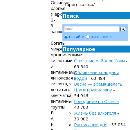
Овсяные
старого казака/
хлопья
(Геркулес,
Поиск
2-
3
чашки)
—
на сайте
в интернете
богаты
Популярное
микроэлементами,
органическими
кислотами
Описание районов Сочи
-
и
69 540
витаминами,
Обливание холодной
линолевая
водой
- 63 484
кислота,
Весна — время делать
лецитин,
Шанк пракшалану
-
клетчатка,
54 946
витамины
Голодание по Оганян
-
группы
43 703
В,
Жизнь без алкоголя
-
А,
39 902
Е,
Расписание дня
- 35 034
К,