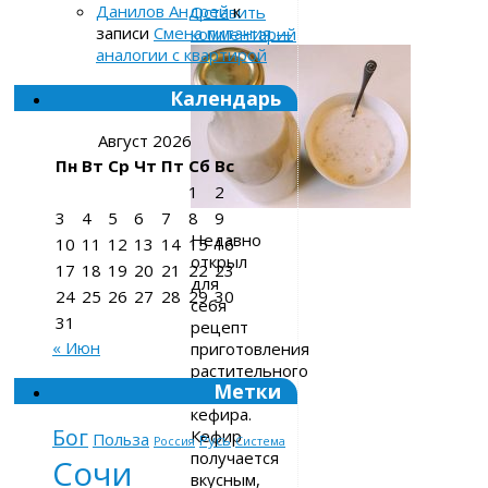
Данилов Андрей
к
Оставить
записи
Смена питания —
комментарий
аналогии с квартирой
Календарь
Август 2026
Пн
Вт
Ср
Чт
Пт
Сб
Вс
1
2
3
4
5
6
7
8
9
Недавно
10
11
12
13
14
15
16
открыл
17
18
19
20
21
22
23
для
24
25
26
27
28
29
30
себя
31
рецепт
« Июн
приготовления
растительного
Метки
овсяного
кефира.
Бог
Кефир
Польза
Русь
Россия
Система
получается
Сочи
вкусным,