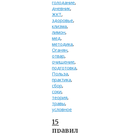
голодание
,
дневник
,
ЖКТ
,
здоровье
,
клизма
,
лимон
,
мед
,
методика
,
Оганян
,
отвар
,
очищение
,
подготовка
,
Польза
,
практика
,
сбор
,
соки
,
теория
,
травы
,
условное
15
правил