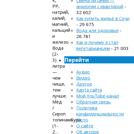
Смена питания —
РР,
аналогии с квартирой
-
натрий,
32 602
калий,
Как купить жильё в Сочи
магний,
- 29 675
кальций
Вода для здоровья
-
и
26 781
железо.
Как и почему я стал
Вода
вегетарианцем
- 21 003
(2-
Перейти
3)
литра
—
Аудио
чем
Видео
чище,
Другое
тем
Карта сайта
лучше.
Мой YouTube-канал
Мёд
Обратная связь
/
Политика
Сироп
конфиденциальности
топинамбура
Фото
(1-
О сайте
2…
Об авторе