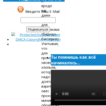
и
вроде
как
Введите Ваш E-Mail:
даже
полезен
для
организма
(бифидо-
бактерии).
Учитывая,
что
для
Ты помнишь как всё
производства
начиналось…
овсяных
хлопьев,
которые
надо
долго
варить,
овёс
проходит
минимальную
обработку,