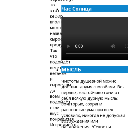
то
Час Солнца
этот
кефир
вполне
можно
назвать
сыроедческим
продуктом.
Так
что
подойдёт
вегетарианцам,
МЫСЛЬ
веганам
и
Чистоты душевной можно
сыроедам…
достичь двумя способами. Во-
да
первых, настойчиво гони от
всем
себя всякую дурную мысль;
подойдёт,
во-вторых, сохрани
если
равновесие ума при всех
вкус
условиях, никогда не допускай
понравится.
возбуждения или
Ингредиенты
раздражения. /Секреты