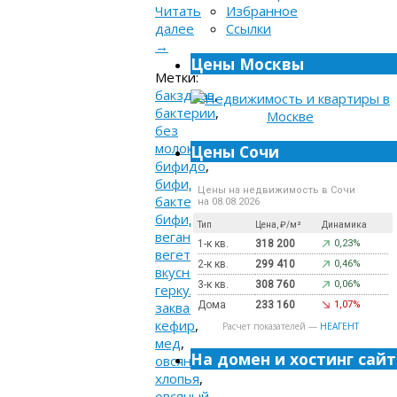
Читать
Избранное
далее
Ссылки
→
Цены Москвы
Метки:
бакздрав
,
бактерии
,
без
молока
,
Цены Сочи
бифидо
,
бифидо
Цены на недвижимость в Сочи
бактерии
,
на 08.08.2026
бифидум
,
Тип
Цена, ₽/м²
Динамика
веган
,
1-к кв.
318 200
0,23%
вегетарианец
,
2-к кв.
299 410
0,46%
вкусно
,
3-к кв.
308 760
0,06%
геркулес
,
закваска
,
Дома
233 160
1,07%
кефир
,
Расчет показателей —
НЕАГЕНТ
мед
,
На домен и хостинг сайт
овсяные
хлопья
,
овсяный