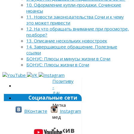
10. Оформление купли-продажи. Сочинские
нюансы
11. Новости законодательства Сочи и к чему
это может привести
12. На что обращать внимание при просмотре,
подборе?
13. Описание нескольких новостроек
14. Завершающее обращение. Полезные
ссылки
БОНУС: Плюсы и минусы жизни в Сочи
БОНУС: Плюсы жизни в Сочи
Позитиву
-
ДА!
Социальные сети
»
Метка
»
ВКонтакте
Instagram
мед
Архив