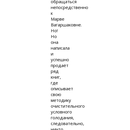
обращаться
непосредственно
к
Марве
Вагаршаковне.
Но!
Но
она
написала
и
успешно
продаёт
ряд
книг,
где
описывает
свою
методику
очистительного
условного
голодания,
следовательно,
ничто