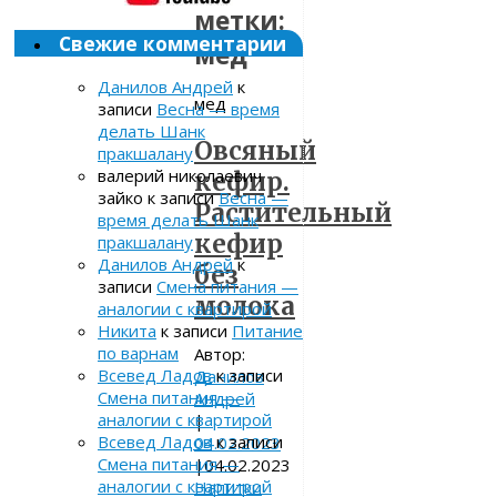
метки:
Свежие комментарии
мед
Данилов Андрей
к
мед
записи
Весна — время
делать Шанк
Овсяный
пракшалану
валерий николаевич
кефир.
зайко
к записи
Весна —
Растительный
время делать Шанк
кефир
пракшалану
Данилов Андрей
к
без
записи
Смена питания —
молока
аналогии с квартирой
Никита
к записи
Питание
по варнам
Автор:
Всевед Ладов
к записи
Данилов
Смена питания —
Андрей
аналогии с квартирой
|
Всевед Ладов
к записи
04.02.2023
Смена питания —
|
04.02.2023
аналогии с квартирой
Напитки