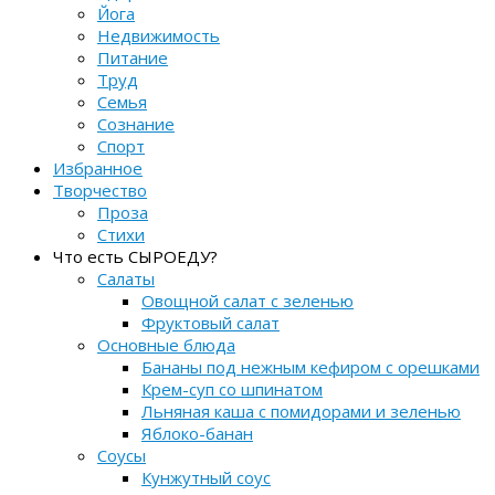
Йога
Недвижимость
Питание
Труд
Семья
Сознание
Спорт
Избранное
Творчество
Проза
Стихи
Что есть СЫРОЕДУ?
Салаты
Овощной салат с зеленью
Фруктовый салат
Основные блюда
Бананы под нежным кефиром с орешками
Крем-суп со шпинатом
Льняная каша с помидорами и зеленью
Яблоко-банан
Соусы
Кунжутный соус