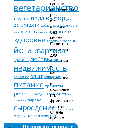
густым,
вегетарианство
кисленьким
и
выбор
вода
вкусно
дела
без
деньги
дети
добро
всякого
дом
духовность
жизнь
без
жить в Сочи
еда
жильё
молока.
здоровье
здравие
зелень
Отлично
йога
квартира
подходит
для
любовь
красота
море
окрошки
недвижимость
и
как
опыт
заправка
описание
очищение
питание
в
продукты
овощные
рецепт
семья
роды
стихи
или
сыроед
фруктовые
счастье
сыроедение
салаты.
телевизор
Очень
чистка
энергия
фрукты
просто
делается,
Подписка по почте