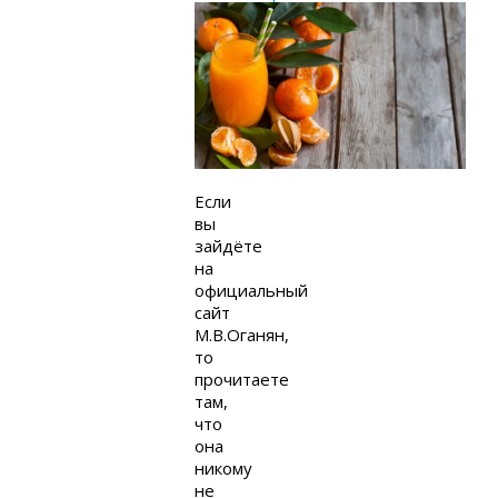
Если
вы
зайдёте
на
официальный
сайт
М.В.Оганян,
то
прочитаете
там,
что
она
никому
не