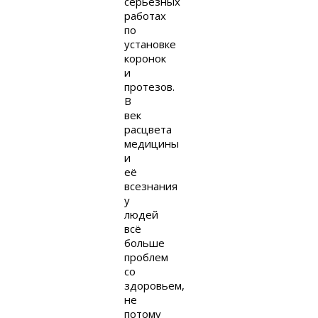
серьёзных
работах
по
установке
коронок
и
протезов.
В
век
расцвета
медицины
и
её
всезнания
у
людей
всё
больше
проблем
со
здоровьем,
не
потому