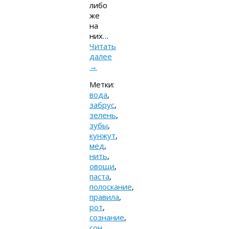
либо
же
на
них…
Читать
далее
→
Метки:
вода
,
забрус
,
зелень
,
зубы
,
кунжут
,
мед
,
нить
,
овощи
,
паста
,
полоскание
,
правила
,
рот
,
сознание
,
сон
,