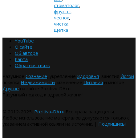
стоматолог
,
фрукты
,
чеснок
,
чистка
,
щетка
YouTube
О сайте
Об авторе
Карта
Обратная связь
Разумное
Сознание
, укрепление
Здоровья
, занятия
Йогой
покупка
Недвижимости
, изменение
Питания
и многое
Другое
на сайте Pozitivu-DA.ru
Разумный подход к здравой жизни!
© 2012-2025,
Pozitivu-DA.ru
Все права защищены.
Любое использование материалов допускается только с
указанием активной ссылки на источник. |
Подпишись!