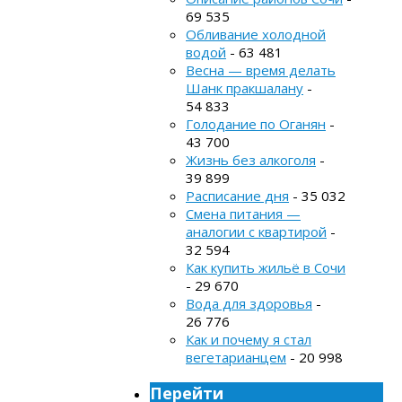
69 535
Обливание холодной
водой
- 63 481
Весна — время делать
Шанк пракшалану
-
54 833
Голодание по Оганян
-
43 700
Жизнь без алкоголя
-
39 899
Расписание дня
- 35 032
Смена питания —
аналогии с квартирой
-
32 594
Как купить жильё в Сочи
- 29 670
Вода для здоровья
-
26 776
Как и почему я стал
вегетарианцем
- 20 998
Перейти