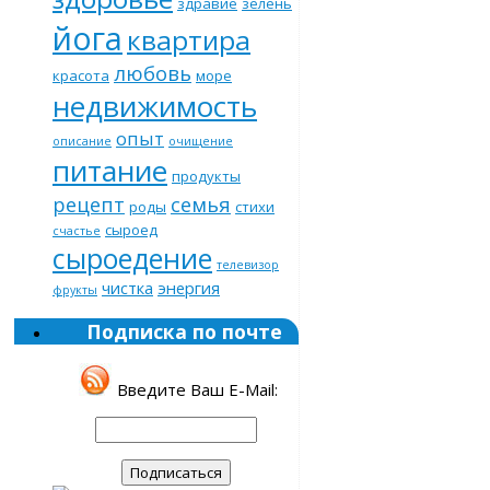
здравие
зелень
йога
квартира
любовь
красота
море
недвижимость
опыт
описание
очищение
питание
продукты
рецепт
семья
роды
стихи
сыроед
счастье
сыроедение
телевизор
чистка
энергия
фрукты
Подписка по почте
Введите Ваш E-Mail: