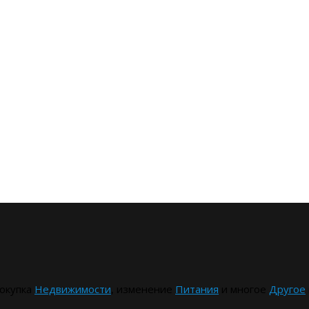
окупка
Недвижимости
, изменение
Питания
и многое
Другое