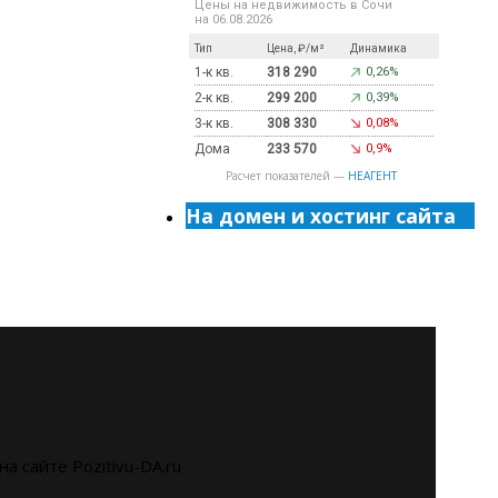
Цены на недвижимость в Сочи
на 06.08.2026
Тип
Цена, ₽/м²
Динамика
1-к кв.
318 290
0,26%
2-к кв.
299 200
0,39%
3-к кв.
308 330
0,08%
Дома
233 570
0,9%
Расчет показателей —
НЕАГЕНТ
На домен и хостинг сайта
на сайте Pozitivu-DA.ru