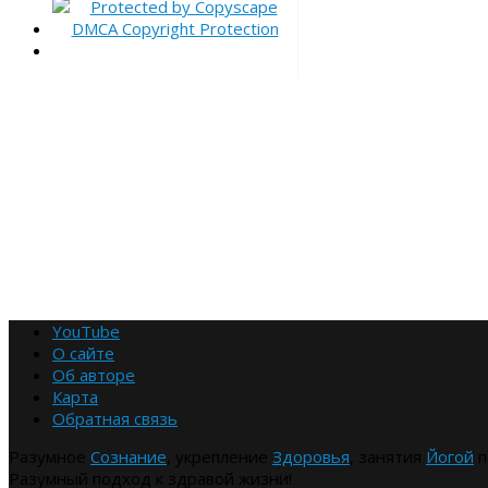
YouTube
О сайте
Об авторе
Карта
Обратная связь
Разумное
Сознание
, укрепление
Здоровья
, занятия
Йогой
п
Разумный подход к здравой жизни!