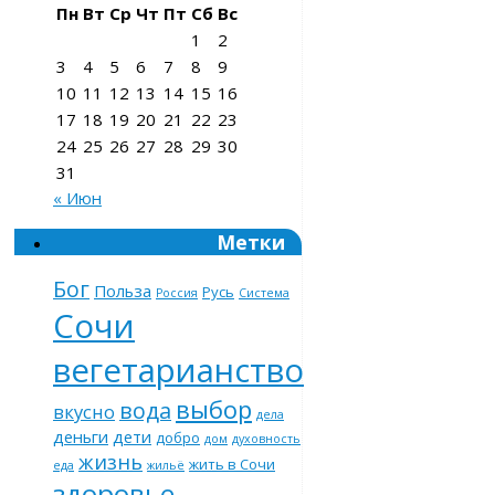
Пн
Вт
Ср
Чт
Пт
Сб
Вс
1
2
3
4
5
6
7
8
9
10
11
12
13
14
15
16
17
18
19
20
21
22
23
24
25
26
27
28
29
30
31
« Июн
Метки
Бог
Польза
Русь
Россия
Система
Сочи
вегетарианство
выбор
вода
вкусно
дела
деньги
дети
добро
дом
духовность
жизнь
жить в Сочи
еда
жильё
здоровье