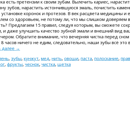
ка есть претензии к своим зубам. Вылечить кариес, нарасти
зну зубов, нарастить истончившуюся эмаль, почистить камен
 установке коронок и протезов. В век расцвета медицины и е
ем со здоровьем, не потому ли, что мы слишком доверяем в
ть? Предлагаем 15 правил, следуя которым, вы сможете сох
 и даже улучшить качество зубной эмали и внешний вид ваш
ечером. Обратите внимание, что вечерняя чистка перед сном
 8 часов ничего не едим, следовательно, наши зубы всё это 
ь далее
→
лень
,
зубы
,
кунжут
,
мед
,
нить
,
овощи
,
паста
,
полоскание
,
пра
ог
,
фрукты
,
чеснок
,
чистка
,
щетка