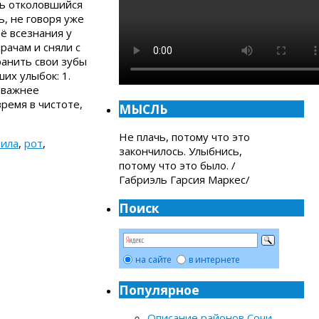
ть отколовшийся
ь, не говоря уже
ё всезнания у
рачам и сняли с
ранить свои зубы
их улыбок: 1.
 важнее
время в чистоте,
МЫСЛЬ
Не плачь, потому что это
вила
,
рот
,
закончилось. Улыбнись,
потому что это было. /
Габриэль Гарсия Маркес/
Поиск
на сайте
в интернете
Популярное
Описание районов Сочи
-