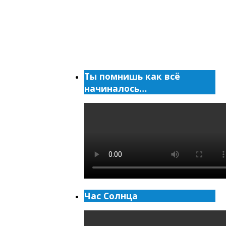
Ты помнишь как всё
начиналось…
Час Солнца