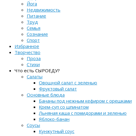
Йога
Недвижимость
Питание
Труд
Семья
Сознание
Спорт
Избранное
Творчество
Проза
Стихи
Что есть СЫРОЕДУ?
Салаты
Овощной салат с зеленью
Фруктовый салат
Основные блюда
Бананы под нежным кефиром с орешками
Крем-суп со шпинатом
Льняная каша с помидорами и зеленью
Яблоко-банан
Соусы
Кунжутный соус