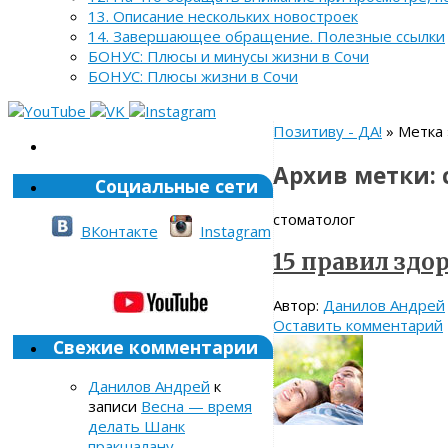
13. Описание нескольких новостроек
14. Завершающее обращение. Полезные ссылки
БОНУС: Плюсы и минусы жизни в Сочи
БОНУС: Плюсы жизни в Сочи
Позитиву - ДА!
» Метка 
Архив метки:
Социальные сети
стоматолог
ВКонтакте
Instagram
15 правил здо
Автор:
Данилов Андрей
Оставить комментарий
Свежие комментарии
Данилов Андрей
к
записи
Весна — время
делать Шанк
пракшалану