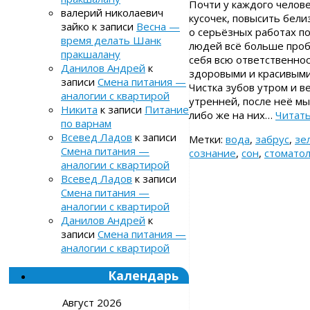
Почти у каждого челове
валерий николаевич
кусочек, повысить бели
зайко
к записи
Весна —
о серьёзных работах по
время делать Шанк
людей всё больше пробл
пракшалану
себя всю ответственнос
Данилов Андрей
к
здоровыми и красивыми,
записи
Смена питания —
Чистка зубов утром и в
аналогии с квартирой
утренней, после неё мы
Никита
к записи
Питание
либо же на них…
Читат
по варнам
Всевед Ладов
к записи
Метки:
вода
,
забрус
,
зе
Смена питания —
сознание
,
сон
,
стоматол
аналогии с квартирой
Всевед Ладов
к записи
Смена питания —
аналогии с квартирой
Данилов Андрей
к
записи
Смена питания —
аналогии с квартирой
Календарь
Август 2026