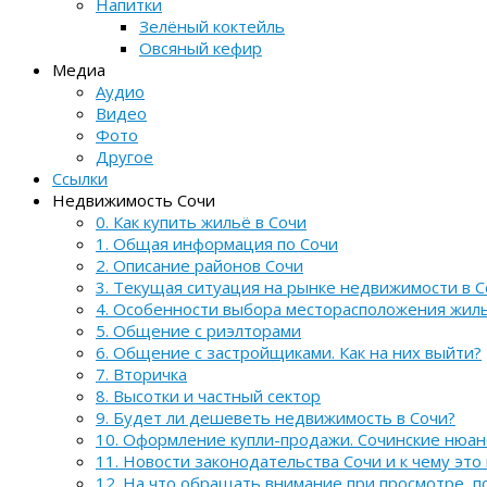
Напитки
Зелёный коктейль
Овсяный кефир
Медиа
Аудио
Видео
Фото
Другое
Ссылки
Недвижимость Сочи
0. Как купить жильё в Сочи
1. Общая информация по Сочи
2. Описание районов Сочи
3. Текущая ситуация на рынке недвижимости в С
4. Особенности выбора месторасположения жил
5. Общение с риэлторами
6. Общение с застройщиками. Как на них выйти?
7. Вторичка
8. Высотки и частный сектор
9. Будет ли дешеветь недвижимость в Сочи?
10. Оформление купли-продажи. Сочинские нюа
11. Новости законодательства Сочи и к чему это
12. На что обращать внимание при просмотре, 