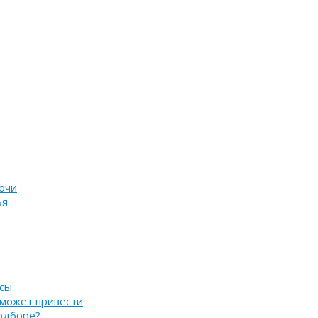
очи
ья
нсы
 может привести
подборе?