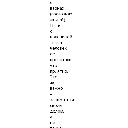
о
варнах
(сословиях
людей).
Пять
с
половиной
тысяч
человек
её
прочитали,
что
приятно.
Это
же
важно
–
заниматься
своим
делом,
а
не
тянуть