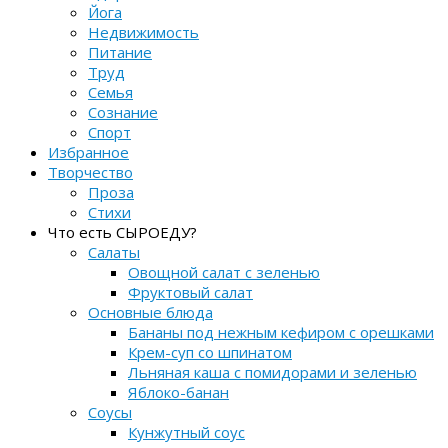
Йога
Недвижимость
Питание
Труд
Семья
Сознание
Спорт
Избранное
Творчество
Проза
Стихи
Что есть СЫРОЕДУ?
Салаты
Овощной салат с зеленью
Фруктовый салат
Основные блюда
Бананы под нежным кефиром с орешками
Крем-суп со шпинатом
Льняная каша с помидорами и зеленью
Яблоко-банан
Соусы
Кунжутный соус