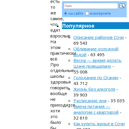
есть
то
же
на сайте
в интернете
самое,
что
Популярное
едят
взрослые.
Описание районов Сочи
-
На
69 543
этом
Обливание холодной
практически
водой
- 63 495
всё.
Весна — время делать
Про
Шанк пракшалану
-
отдельные
55 008
школы
Голодание по Оганян
-
здоровья
43 712
говорить
Жизнь без алкоголя
-
вообще
39 903
не
Расписание дня
- 35 035
приходится,
Смена питания —
хотя
аналогии с квартирой
-
это
32 610
было
Как купить жильё в Сочи
бы