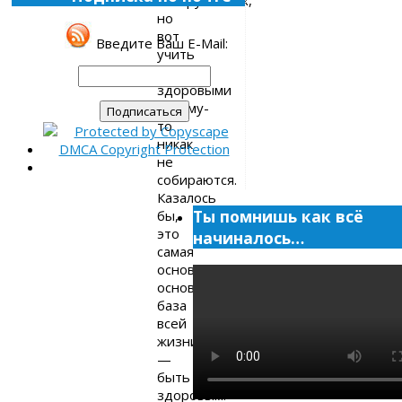
но
вот
Введите Ваш E-Mail:
учить
быть
здоровыми
почему-
то
никак
не
собираются.
Казалось
Ты помнишь как всё
бы,
это
начиналось…
самая
основа
основ,
база
всей
жизни
—
быть
здоровым.