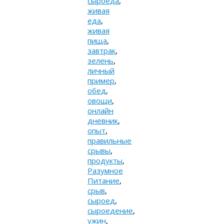
сыроеда
,
живая
еда
,
живая
пища
,
завтрак
,
зелень
,
личный
пример
,
обед
,
овощи
,
онлайн
дневник
,
опыт
,
правильные
срывы
,
продукты
,
Разумное
Питание
,
срыв
,
сыроед
,
сыроедение
,
ужин
,