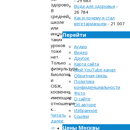
- 29 683
здорово.
Вода для здоровья
-
В
26 784
средней
Как и почему я стал
школе
вегетарианцем
- 21 007
или
институте
Перейти
таких
уроков
Аудио
тоже
Видео
нет.
Другое
Только
Карта сайта
физкультура,
Мой YouTube-канал
биология
Обратная связь
и
Политика
ОБЖ,
конфиденциальности
косвенно
Фото
имеющие
О сайте
отношение
Об авторе
к…
Избранное
Читать
Ссылки
далее
→
Цены Москвы