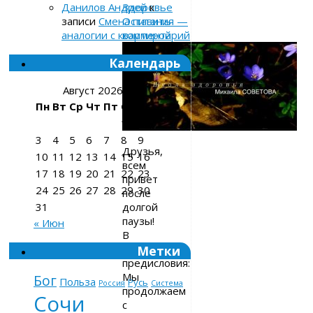
Здоровье
Данилов Андрей
к
Оставить
записи
Смена питания —
комментарий
аналогии с квартирой
Календарь
Август 2026
Пн
Вт
Ср
Чт
Пт
Сб
Вс
1
2
3
4
5
6
7
8
9
Друзья,
10
11
12
13
14
15
16
всем
17
18
19
20
21
22
23
привет
24
25
26
27
28
29
30
после
долгой
31
паузы!
« Июн
В
качестве
Метки
предисловия:
Мы
Бог
Польза
Русь
Россия
Система
продолжаем
Сочи
с