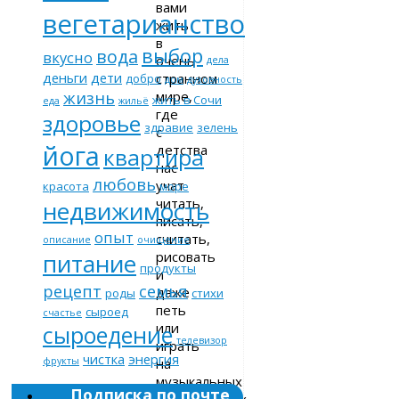
вами
вегетарианство
жить
в
выбор
вода
вкусно
очень
дела
деньги
дети
странном
добро
дом
духовность
жизнь
мире,
жить в Сочи
еда
жильё
где
здоровье
здравие
зелень
с
йога
детства
квартира
нас
любовь
учат
красота
море
читать,
недвижимость
писать,
опыт
считать,
описание
очищение
рисовать
питание
продукты
и
рецепт
семья
даже
роды
стихи
петь
сыроед
счастье
или
сыроедение
телевизор
играть
чистка
энергия
на
фрукты
музыкальных
Подписка по почте
инструментах,