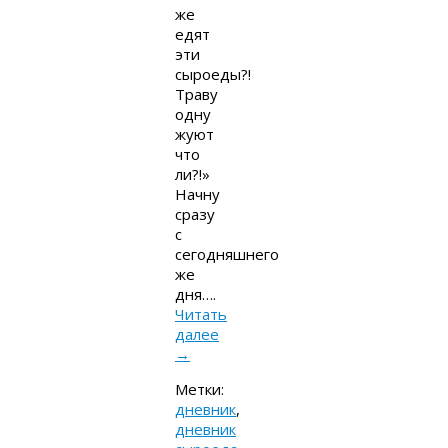
же
едят
эти
сыроеды?!
Траву
одну
жуют
что
ли?!»
Начну
сразу
с
сегодняшнего
же
дня….
Читать
далее
→
Метки:
дневник
,
дневник