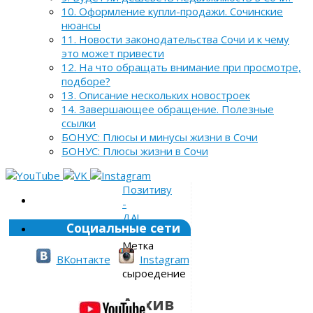
10. Оформление купли-продажи. Сочинские
нюансы
11. Новости законодательства Сочи и к чему
это может привести
12. На что обращать внимание при просмотре,
подборе?
13. Описание нескольких новостроек
14. Завершающее обращение. Полезные
ссылки
БОНУС: Плюсы и минусы жизни в Сочи
БОНУС: Плюсы жизни в Сочи
Позитиву
-
ДА!
Социальные сети
»
Метка
»
ВКонтакте
Instagram
сыроедение
Архив