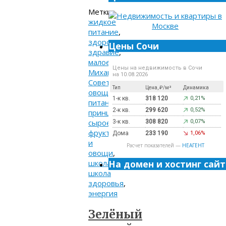
Метки:
жидкое
питание
,
здоровье
,
Цены Сочи
здравие
,
малоедение
,
Цены на недвижимость в Сочи
Михаил
на 10.08.2026
Советов
,
Тип
Цена, ₽/м²
Динамика
овощеедение
,
1-к кв.
318 120
0,21%
питание
,
2-к кв.
299 620
0,52%
принципы
,
сыроедение
,
3-к кв.
308 820
0,07%
фрукты
Дома
233 190
1,06%
и
Расчет показателей —
НЕАГЕНТ
овощи
,
школа
,
На домен и хостинг сайт
школа
здоровья
,
энергия
Зелёный