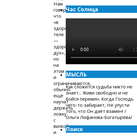
Нам
Час Солнца
говорят,
что
«в
здоровом
теле
—
здоровый
дух»,
но
на
этом
МЫСЛЬ
и
ограничиваются,
Как сложится судьба никто не
обычно
знает... Живи свободно и не
ещё
бойся перемен. Когда Господь
научат
чего-то забирает, Не упусти
держать
того, что Он даёт взамен! /
ложку
Ольга Лифанова-Богатырёва/
с
вилкой
Поиск
и