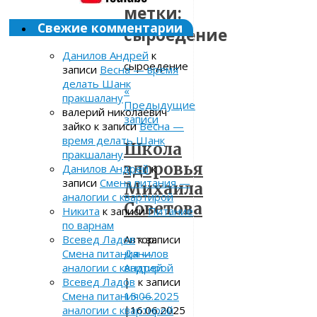
метки:
Свежие комментарии
сыроедение
Данилов Андрей
к
сыроедение
записи
Весна — время
делать Шанк
«
пракшалану
Предыдущие
валерий николаевич
записи
зайко
к записи
Весна —
время делать Шанк
Школа
пракшалану
здоровья
Данилов Андрей
к
записи
Смена питания —
Михаила
аналогии с квартирой
Советова
Никита
к записи
Питание
по варнам
Автор:
Всевед Ладов
к записи
Данилов
Смена питания —
Андрей
аналогии с квартирой
|
Всевед Ладов
к записи
15.06.2025
Смена питания —
|
16.06.2025
аналогии с квартирой