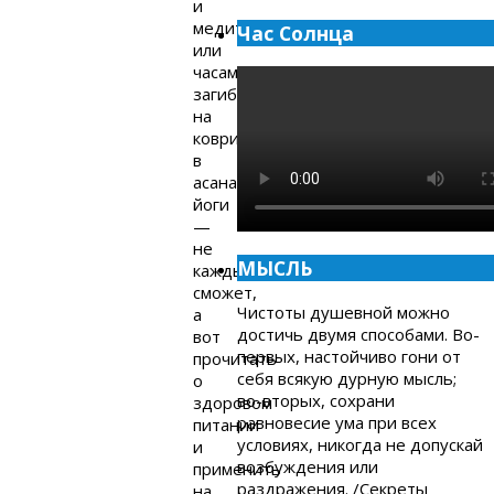
и
медитировать
Час Солнца
или
часами
загибаться
на
коврике
в
асанах
йоги
—
не
МЫСЛЬ
каждый
сможет,
Чистоты душевной можно
а
достичь двумя способами. Во-
вот
первых, настойчиво гони от
прочитать
себя всякую дурную мысль;
о
во-вторых, сохрани
здоровом
равновесие ума при всех
питании
условиях, никогда не допускай
и
возбуждения или
применить
раздражения. /Секреты
на