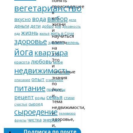
понять
вегетарианство
происходящее
в
выбор
вода
его
вкусно
дела
жизни
деньги
дети
добро
дом
духовность
и
жизнь
жить в Сочи
еда
жильё
научиться
здоровье
влиять
здравие
зелень
на
йога
квартира
это.
Это
любовь
красота
море
и
недвижимость
начальные
знания
опыт
описание
очищение
по
питание
йоге,
продукты
и
рецепт
семья
роды
стихи
тема
сыроед
счастье
недвижимости,
сыроедение
и
телевизор
здоровье,
чистка
энергия
фрукты
и,
Подписка по почте
конечно