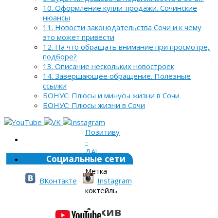
10. Оформление купли-продажи. Сочинские
нюансы
11. Новости законодательства Сочи и к чему
это может привести
12. На что обращать внимание при просмотре,
подборе?
13. Описание нескольких новостроек
14. Завершающее обращение. Полезные
ссылки
БОНУС: Плюсы и минусы жизни в Сочи
БОНУС: Плюсы жизни в Сочи
Позитиву
-
ДА!
Социальные сети
»
Метка
»
ВКонтакте
Instagram
коктейль
Архив