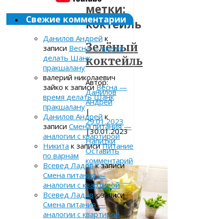
метки:
Свежие комментарии
коктейль
Данилов Андрей
к
Зелёный
записи
Весна — время
делать Шанк
коктейль
пракшалану
валерий николаевич
Автор:
зайко
к записи
Весна —
Данилов
время делать Шанк
Андрей
пракшалану
|
Данилов Андрей
к
29.01.2023
записи
Смена питания —
|
30.01.2023
аналогии с квартирой
Напитки
Никита
к записи
Питание
Оставить
по варнам
комментарий
Всевед Ладов
к записи
Смена питания —
аналогии с квартирой
Всевед Ладов
к записи
Смена питания —
аналогии с квартирой