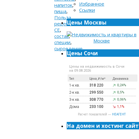
Избранное
напиток
,
Ссылки
пища
,
Польза
,
Цены Москвы
рецепт
,
СЕ
,
состав
,
специи
,
сыроедение
Цены Сочи
Цены на недвижимость в Сочи
на 09.08.2026
Тип
Цена, ₽/м²
Динамика
1-к кв.
318 220
0,24%
2-к кв.
299 550
0,5%
3-к кв.
308 770
0,06%
Дома
233 100
1,1%
Расчет показателей —
НЕАГЕНТ
На домен и хостинг сайт