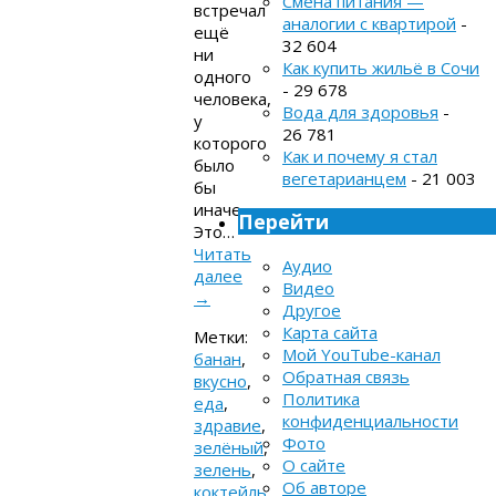
Смена питания —
встречал
аналогии с квартирой
-
ещё
32 604
ни
Как купить жильё в Сочи
одного
- 29 678
человека,
Вода для здоровья
-
у
26 781
которого
Как и почему я стал
было
вегетарианцем
- 21 003
бы
иначе.
Перейти
Это…
Читать
Аудио
далее
Видео
→
Другое
Карта сайта
Метки:
Мой YouTube-канал
банан
,
Обратная связь
вкусно
,
Политика
еда
,
конфиденциальности
здравие
,
Фото
зелёный
,
О сайте
зелень
,
Об авторе
коктейль
,