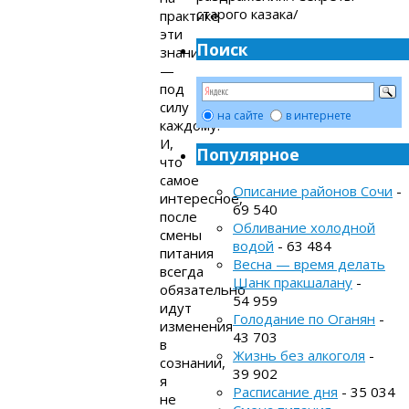
старого казака/
практике
эти
Поиск
знания
—
под
силу
на сайте
в интернете
каждому.
И,
Популярное
что
самое
Описание районов Сочи
-
интересное,
69 540
после
Обливание холодной
смены
водой
- 63 484
питания
Весна — время делать
всегда
Шанк пракшалану
-
обязательно
54 959
идут
Голодание по Оганян
-
изменения
43 703
в
Жизнь без алкоголя
-
сознании,
39 902
я
Расписание дня
- 35 034
не