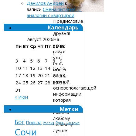
Данилов Андрей
к
записи
Смена питания —
аналогии с квартирой
Предисловие
Календарь
Привет,
друзья!
На
Август 2026
этом
Пн
Вт
Ср
Чт
Пт
Сб
Вс
сайте
1
2
уже
3
4
5
6
7
8
9
есть
10
11
12
13
14
15
16
много
17
18
19
20
21
22
23
очень
важной,
24
25
26
27
28
29
30
основополагающей
31
информации,
« Июн
которая
может
Метки
помочь
любому
Бог
Польза
Русь
Россия
Система
человеку
Сочи
лучше