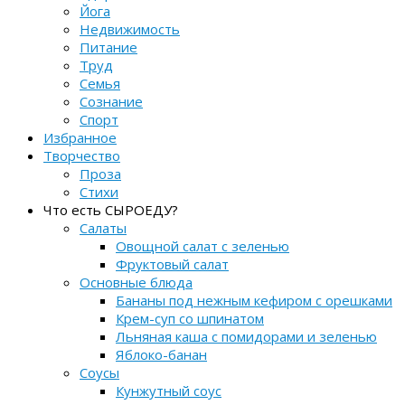
Йога
Недвижимость
Питание
Труд
Семья
Сознание
Спорт
Избранное
Творчество
Проза
Стихи
Что есть СЫРОЕДУ?
Салаты
Овощной салат с зеленью
Фруктовый салат
Основные блюда
Бананы под нежным кефиром с орешками
Крем-суп со шпинатом
Льняная каша с помидорами и зеленью
Яблоко-банан
Соусы
Кунжутный соус