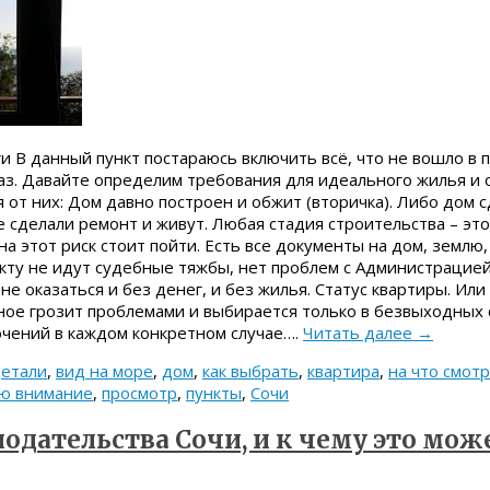
и В данный пункт постараюсь включить всё, что не вошло в
аз. Давайте определим требования для идеального жилья и 
от них: Дом давно построен и обжит (вторичка). Либо дом с
е сделали ремонт и живут. Любая стадия строительства – э
 на этот риск стоит пойти. Есть все документы на дом, землю
кту не идут судебные тяжбы, нет проблем с Администрацией
не оказаться и без денег, и без жилья. Статус квартиры. Или
ное грозит проблемами и выбирается только в безвыходных 
ючений в каждом конкретном случае….
Читать далее
→
етали
,
вид на море
,
дом
,
как выбрать
,
квартира
,
на что смот
ю внимание
,
просмотр
,
пункты
,
Сочи
одательства Сочи, и к чему это мож