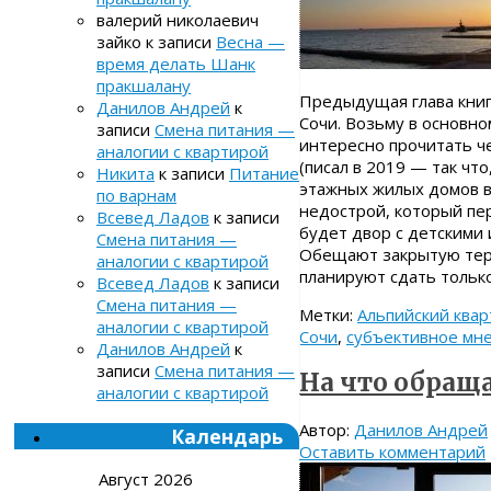
валерий николаевич
зайко
к записи
Весна —
время делать Шанк
пракшалану
Предыдущая глава книг
Данилов Андрей
к
Сочи. Возьму в основно
записи
Смена питания —
интересно прочитать че
аналогии с квартирой
(писал в 2019 — так что
Никита
к записи
Питание
этажных жилых домов в
по варнам
недострой, который пе
Всевед Ладов
к записи
будет двор с детскими
Смена питания —
Обещают закрытую терр
аналогии с квартирой
планируют сдать тольк
Всевед Ладов
к записи
Смена питания —
Метки:
Альпийский квар
аналогии с квартирой
Сочи
,
субъективное мн
Данилов Андрей
к
записи
Смена питания —
На что обращ
аналогии с квартирой
Автор:
Данилов Андрей
Календарь
Оставить комментарий
Август 2026