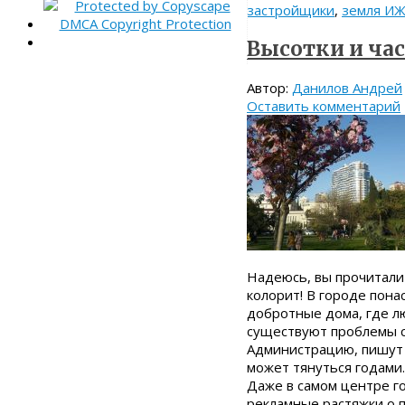
застройщики
,
земля И
Высотки и час
Автор:
Данилов Андрей
Оставить комментарий
Надеюсь, вы прочитали
колорит! В городе пона
добротные дома, где лю
существуют проблемы с
Администрацию, пишут 
может тянуться годами.
Даже в самом центре г
рекламные растяжки о п