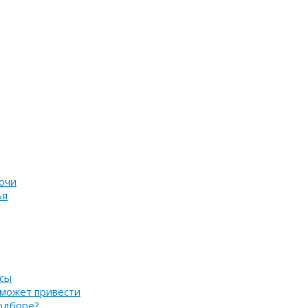
очи
ья
нсы
 может привести
подборе?