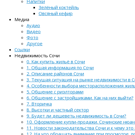
Напитки
Зелёный коктейль
Овсяный кефир
Медиа
Аудио
Видео
Фото
Другое
Ссылки
Недвижимость Сочи
0. Как купить жильё в Сочи
1. Общая информация по Сочи
2. Описание районов Сочи
3. Текущая ситуация на рынке недвижимости в С
4. Особенности выбора месторасположения жил
5. Общение с риэлторами
6. Общение с застройщиками. Как на них выйти?
7. Вторичка
8. Высотки и частный сектор
9. Будет ли дешеветь недвижимость в Сочи?
10. Оформление купли-продажи. Сочинские нюа
11. Новости законодательства Сочи и к чему это
12. На что обращать внимание при просмотре, 