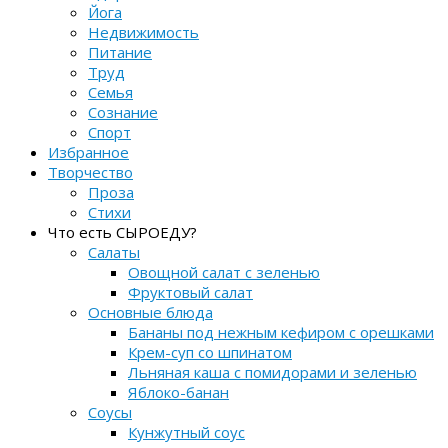
Йога
Недвижимость
Питание
Труд
Семья
Сознание
Спорт
Избранное
Творчество
Проза
Стихи
Что есть СЫРОЕДУ?
Салаты
Овощной салат с зеленью
Фруктовый салат
Основные блюда
Бананы под нежным кефиром с орешками
Крем-суп со шпинатом
Льняная каша с помидорами и зеленью
Яблоко-банан
Соусы
Кунжутный соус