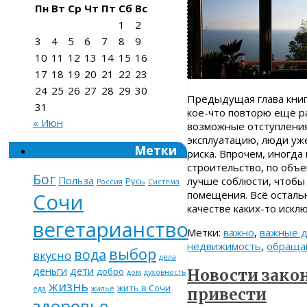
Пн
Вт
Ср
Чт
Пт
Сб
Вс
1
2
3
4
5
6
7
8
9
10
11
12
13
14
15
16
17
18
19
20
21
22
23
24
25
26
27
28
29
30
Предыдущая глава книг
31
кое-что повторю ещё р
« Июн
возможные отступления 
эксплуатацию, люди уж
Метки
риска. Впрочем, иногда
строительство, по объе
Бог
Польза
лучше соблюсти, чтобы 
Русь
Россия
Система
помещения. Всё осталь
Сочи
качестве каких-то искл
вегетарианство
Метки:
важно
,
важные д
недвижимость
,
обраща
выбор
вода
вкусно
дела
деньги
дети
добро
Новости закон
дом
духовность
жизнь
жить в Сочи
еда
жильё
привести
здоровье