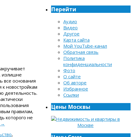
Перейти
Аудио
Видео
Другое
Карта сайта
Мой YouTube-канал
Обратная связь
Политика
конфиденциальности
закручивает
Фото
к, излишне
О сайте
ь все основания
Об авторе
я к новостройкам
Избранное
ою деятельность.
Ссылки
фактически
спользования
Цены Москвы
овым правилам,
дь которого не
е
→
ьство
,