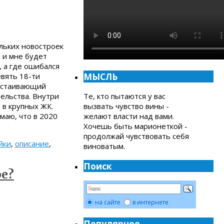
льких новостроек
 и мне будет
, а где ошибался
МЫСЛЬ
евять 18-ти
ростаивающий
ельства. Внутри
Те, кто пытаются у вас
 в крупных ЖК.
вызвать чувство вины -
маю, что в 2020
желают власти над вами.
Хочешь быть марионеткой -
продолжай чувствовать себя
йки
,
описание
,
виноватым.
Поиск
ре?
на сайте
в интернете
Популярное