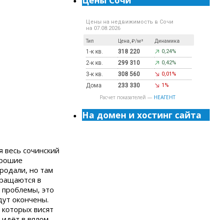
Цены Сочи
Цены на недвижимость в Сочи
на 07.08.2026
Тип
Цена, ₽/м²
Динамика
1-к кв.
318 220
0,24%
2-к кв.
299 310
0,42%
3-к кв.
308 560
0,01%
Дома
233 330
1%
Расчет показателей —
НЕАГЕНТ
На домен и хостинг сайта
 весь сочинский
орошие
родали, но там
бращаются в
 проблемы, это
дут окончены.
 которых висят
 идёт в вялом,