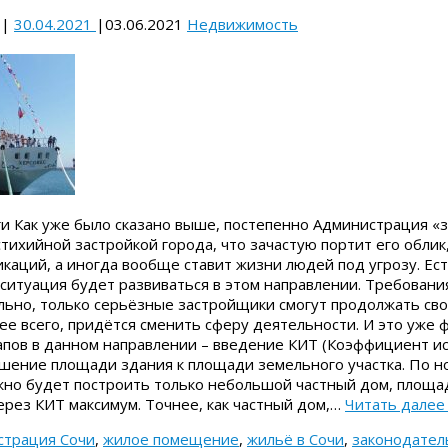
|
30.04.2021
|
03.06.2021
Недвижимость
и Как уже было сказано выше, постепенно Администрация «
стихийной застройкой города, что зачастую портит его обли
каций, а иногда вообще ставит жизни людей под угрозу. Ест
 ситуация будет развиваться в этом направлении. Требовани
ельно, только серьёзные застройщики смогут продолжать св
ее всего, придётся сменить сферу деятельности. И это уже 
апов в данном направлении – введение КИТ (Коэффициент и
ошение площади здания к площади земельного участка. По н
ожно будет построить только небольшой частный дом, площа
рез КИТ максимум. Точнее, как частный дом,…
Читать дале
страция Сочи
,
жилое помещение
,
жильё в Сочи
,
законодател