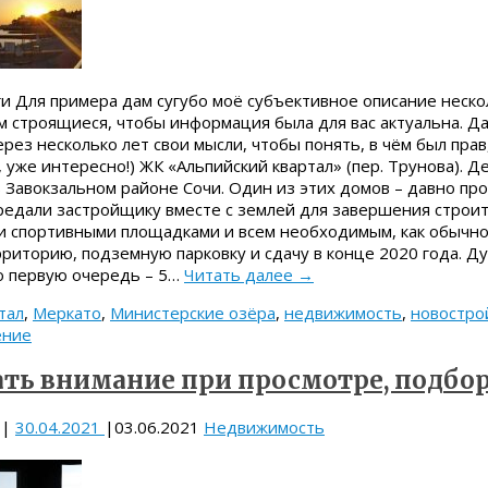
и Для примера дам сугубо моё субъективное описание неско
м строящиеся, чтобы информация была для вас актуальна. Да
рез несколько лет свои мысли, чтобы понять, в чём был прав
, уже интересно!) ЖК «Альпийский квартал» (пер. Трунова). Д
 Завокзальном районе Сочи. Один из этих домов – давно п
редали застройщику вместе с землей для завершения строит
 и спортивными площадками и всем необходимым, как обычно
иторию, подземную парковку и сдачу в конце 2020 года. Ду
о первую очередь – 5…
Читать далее
→
тал
,
Меркато
,
Министерские озёра
,
недвижимость
,
новостро
ение
ать внимание при просмотре, подбо
|
30.04.2021
|
03.06.2021
Недвижимость