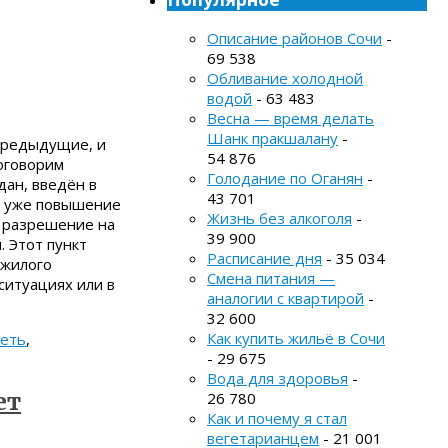
Описание районов Сочи
-
69 538
Обливание холодной
водой
- 63 483
Весна — время делать
Шанк пракшалану
-
 предыдущие, и
54 876
оговорим
Голодание по Оганян
-
дан, введён в
43 701
то уже повышение
Жизнь без алкоголя
-
, разрешение на
39 900
. Этот пункт
Расписание дня
- 35 034
 жилого
Смена питания —
ситуациях или в
аналогии с квартирой
-
32 600
Как купить жильё в Сочи
реть
,
- 29 675
Вода для здоровья
-
ет
26 780
Как и почему я стал
вегетарианцем
- 21 001