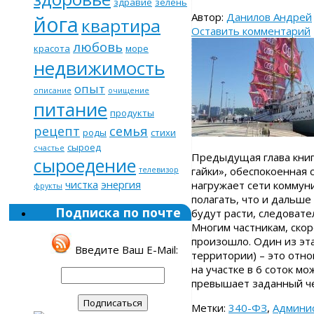
здравие
зелень
Автор:
Данилов Андрей
йога
квартира
Оставить комментарий
любовь
красота
море
недвижимость
опыт
описание
очищение
питание
продукты
рецепт
семья
роды
стихи
сыроед
счастье
Предыдущая глава книг
сыроедение
гайки», обеспокоенная 
телевизор
чистка
энергия
нагружает сети коммуни
фрукты
полагать, что и дальше
Подписка по почте
будут расти, следоват
Многим частникам, скор
произошло. Один из эт
Введите Ваш E-Mail:
территории) – это отн
на участке в 6 соток м
превышает заданный че
Метки:
340-ФЗ
,
Админи