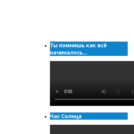
Ты помнишь как всё
начиналось…
Час Солнца