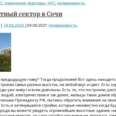
ЖС
,
изменения
,
квартиры
,
КИТ
,
недвижимость
тный сектор в Сочи
|
24.06.2020
|
03.06.2021
Недвижимость
 предыдущую главу? Тогда продолжаем! Вот здесь находится
строили самых разных высоток, на любой вкус и цвет. Есть х
ди уже живут и всем довольны. Есть те, что построили, расп
 водой, электричеством и так далее, жильцы таких домов о
письма Президенту РФ, пытаясь обратить внимание на свои
 Есть и затянувшиеся стройки, которые неизвестно когда бу
орода вы можете увидеть огромнейшие высотные здания, на
родаже квартир, но сама стройка или вовсе не движется, или