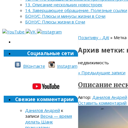
13. Описание нескольких новостроек
14. Завершающее обращение. Полезные ссылки
БОНУС: Плюсы и минусы жизни в Сочи
БОНУС: Плюсы жизни в Сочи
Позитиву - ДА!
» Метка
Архив метки:
Социальные сети
недвижимость
ВКонтакте
Instagram
«
Предыдущие записи
Описание нес
Автор:
Данилов Андрей
Свежие комментарии
Оставить комментарий
Данилов Андрей
к
записи
Весна — время
делать Шанк
пракшалану