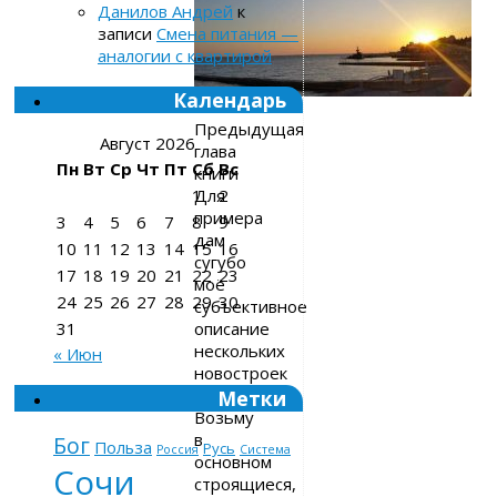
Данилов Андрей
к
записи
Смена питания —
аналогии с квартирой
Календарь
Предыдущая
Август 2026
глава
Пн
Вт
Ср
Чт
Пт
Сб
Вс
книги
Для
1
2
примера
3
4
5
6
7
8
9
дам
10
11
12
13
14
15
16
сугубо
17
18
19
20
21
22
23
моё
24
25
26
27
28
29
30
субъективное
описание
31
нескольких
« Июн
новостроек
Сочи.
Метки
Возьму
в
Бог
Польза
Русь
Россия
Система
основном
Сочи
строящиеся,