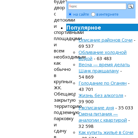
будет
двор
с
на сайте
в интернете
детскими
и
Популярное
спортивными
площадками
Описание районов Сочи
-
и
69 537
всем
Обливание холодной
необходимым,
водой
- 63 483
как
Весна — время делать
обычно
Шанк пракшалану
-
в
54 869
крупных
Голодание по Оганян
-
ЖК.
43 701
Обещают
Жизнь без алкоголя
-
закрытую
39 900
территорию,
Расписание дня
- 35 033
подземную
Смена питания —
парковку
аналогии с квартирой
-
и
32 598
сдачу
Как купить жильё в Сочи
в