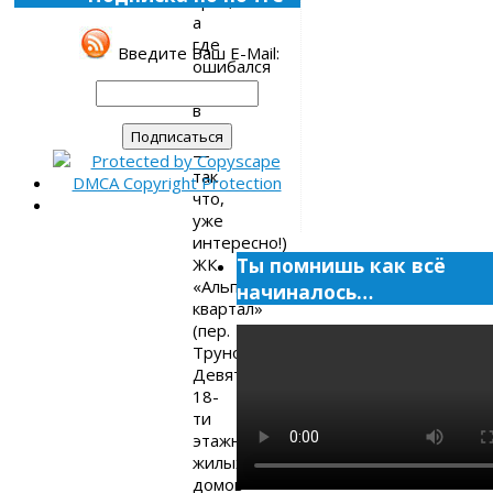
прав,
а
где
Введите Ваш E-Mail:
ошибался
(писал
в
2019
—
так
что,
уже
интересно!)
Ты помнишь как всё
ЖК
«Альпийский
начиналось…
квартал»
(пер.
Трунова).
Девять
18-
ти
этажных
жилых
домов