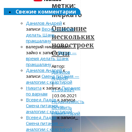
метки:
Свежие комментарии
Меркато
Данилов Андрей
к
Описание
записи
Весна — время
делать Шанк
нескольких
пракшалану
новостроек
валерий николаевич
Сочи
зайко
к записи
Весна —
время делать Шанк
пракшалану
Автор:
Данилов Андрей
к
Данилов
записи
Смена питания —
Андрей
аналогии с квартирой
|
Никита
к записи
Питание
01.06.2021
по варнам
|
03.06.2021
Всевед Ладов
к записи
Недвижимость
Смена питания —
Оставить
аналогии с квартирой
комментарий
Всевед Ладов
к записи
Смена питания —
аналогии с квартирой