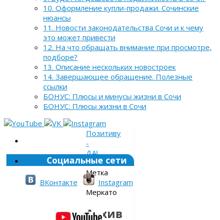
10. Оформление купли-продажи. Сочинские
нюансы
11. Новости законодательства Сочи и к чему
это может привести
12. На что обращать внимание при просмотре,
подборе?
13. Описание нескольких новостроек
14. Завершающее обращение. Полезные
ссылки
БОНУС: Плюсы и минусы жизни в Сочи
БОНУС: Плюсы жизни в Сочи
Позитиву
-
ДА!
Социальные сети
»
Метка
»
ВКонтакте
Instagram
Меркато
Архив