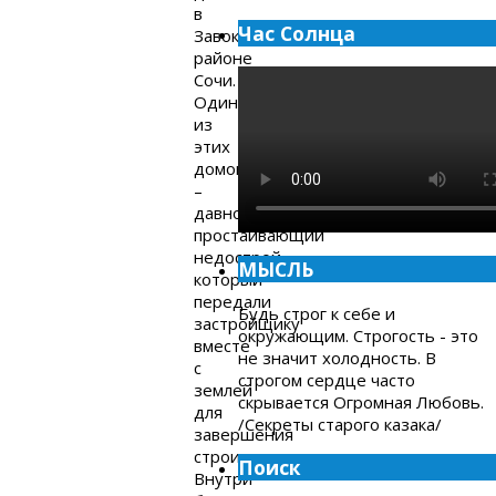
в
Час Солнца
Завокзальном
районе
Сочи.
Один
из
этих
домов
–
давно
простаивающий
недострой,
МЫСЛЬ
который
передали
Будь строг к себе и
застройщику
окружающим. Строгость - это
вместе
не значит холодность. В
с
строгом сердце часто
землей
скрывается Огромная Любовь.
для
/Секреты старого казака/
завершения
строительства.
Поиск
Внутри