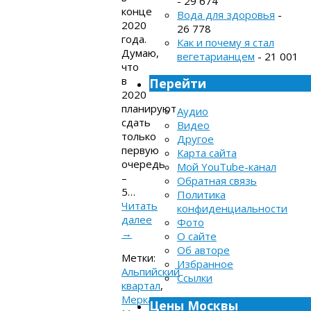
- 29 674
конце
Вода для здоровья
-
2020
26 778
года.
Как и почему я стал
Думаю,
вегетарианцем
- 21 001
что
в
Перейти
2020
планируют
Аудио
сдать
Видео
только
Другое
первую
Карта сайта
очередь
Мой YouTube-канал
–
Обратная связь
5…
Политика
Читать
конфиденциальности
далее
Фото
→
О сайте
Об авторе
Метки:
Избранное
Альпийский
Ссылки
квартал
,
Меркато
,
Цены Москвы