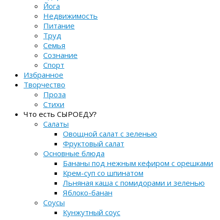
Йога
Недвижимость
Питание
Труд
Семья
Сознание
Спорт
Избранное
Творчество
Проза
Стихи
Что есть СЫРОЕДУ?
Салаты
Овощной салат с зеленью
Фруктовый салат
Основные блюда
Бананы под нежным кефиром с орешками
Крем-суп со шпинатом
Льняная каша с помидорами и зеленью
Яблоко-банан
Соусы
Кунжутный соус