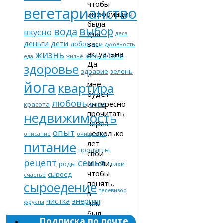
чтобы
вегетарианство
информация
была
выбор
вода
вкусно
для
дела
деньги
дети
вас
добро
дом
духовность
жизнь
актуальна.
жить в Сочи
еда
жильё
Да
здоровье
здравие
зелень
и
йога
мне
квартира
будет
любовь
интересно
красота
море
прочитать
недвижимость
через
опыт
несколько
описание
очищение
лет
питание
продукты
свои
рецепт
семья
мысли,
роды
стихи
чтобы
сыроед
счастье
понять,
сыроедение
телевизор
в
чистка
энергия
чём
фрукты
был
Подписка по почте