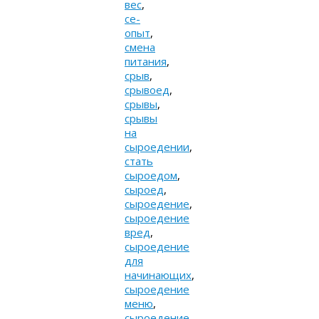
вес
,
се-
опыт
,
смена
питания
,
срыв
,
срывоед
,
срывы
,
срывы
на
сыроедении
,
стать
сыроедом
,
сыроед
,
сыроедение
,
сыроедение
вред
,
сыроедение
для
начинающих
,
сыроедение
меню
,
сыроедение