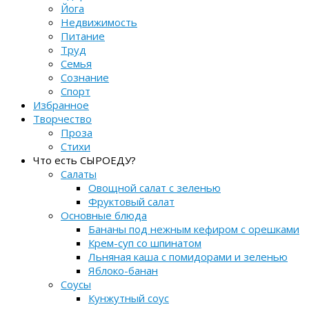
Йога
Недвижимость
Питание
Труд
Семья
Сознание
Спорт
Избранное
Творчество
Проза
Стихи
Что есть СЫРОЕДУ?
Салаты
Овощной салат с зеленью
Фруктовый салат
Основные блюда
Бананы под нежным кефиром с орешками
Крем-суп со шпинатом
Льняная каша с помидорами и зеленью
Яблоко-банан
Соусы
Кунжутный соус