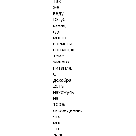
Так
же
веду
Ютуб-
канал,
где
много
времени
посвящаю
теме
живого
питания.
С
декабря
2018
нахожусь
на
100%
сыроедении,
что
мне
это
дало: