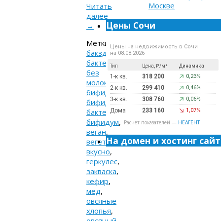
Читать
далее
Цены Сочи
→
Метки:
Цены на недвижимость в Сочи
бакздрав
,
на 08.08.2026
бактерии
,
Тип
Цена, ₽/м²
Динамика
без
1-к кв.
318 200
0,23%
молока
,
2-к кв.
299 410
0,46%
бифидо
,
3-к кв.
308 760
0,06%
бифидо
бактерии
,
Дома
233 160
1,07%
бифидум
,
Расчет показателей —
НЕАГЕНТ
веган
,
На домен и хостинг сайт
вегетарианец
,
вкусно
,
геркулес
,
закваска
,
кефир
,
мед
,
овсяные
хлопья
,
овсяный