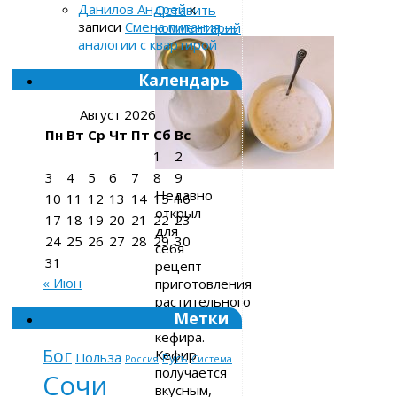
Данилов Андрей
к
Оставить
записи
Смена питания —
комментарий
аналогии с квартирой
Календарь
Август 2026
Пн
Вт
Ср
Чт
Пт
Сб
Вс
1
2
3
4
5
6
7
8
9
Недавно
10
11
12
13
14
15
16
открыл
17
18
19
20
21
22
23
для
24
25
26
27
28
29
30
себя
31
рецепт
« Июн
приготовления
растительного
Метки
овсяного
кефира.
Бог
Кефир
Польза
Русь
Россия
Система
получается
Сочи
вкусным,