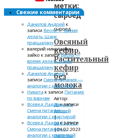
метки:
Свежие комментарии
сыроед
Данилов Андрей
к
сыроед
записи
Весна — время
делать Шанк
Овсяный
пракшалану
валерий николаевич
кефир.
зайко
к записи
Весна —
Растительный
время делать Шанк
кефир
пракшалану
Данилов Андрей
к
без
записи
Смена питания —
молока
аналогии с квартирой
Никита
к записи
Питание
по варнам
Автор:
Всевед Ладов
к записи
Данилов
Смена питания —
Андрей
аналогии с квартирой
|
Всевед Ладов
к записи
04.02.2023
Смена питания —
|
04.02.2023
аналогии с квартирой
Напитки