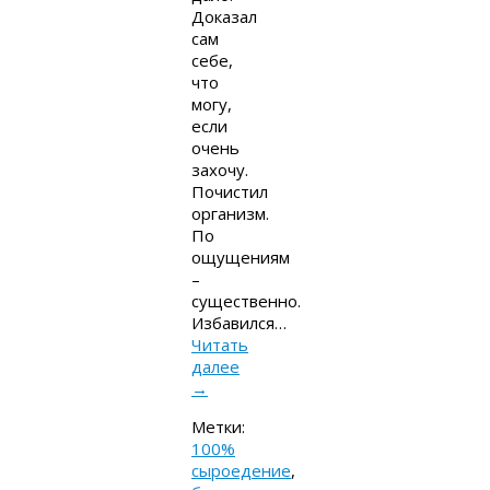
Доказал
сам
себе,
что
могу,
если
очень
захочу.
Почистил
организм.
По
ощущениям
–
существенно.
Избавился…
Читать
далее
→
Метки:
100%
сыроедение
,