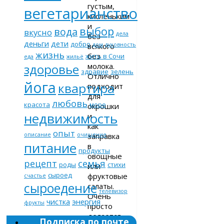
густым,
вегетарианство
кисленьким
и
выбор
вода
вкусно
дела
без
деньги
дети
добро
всякого
дом
духовность
жизнь
без
жить в Сочи
еда
жильё
молока.
здоровье
здравие
зелень
Отлично
йога
квартира
подходит
для
любовь
красота
море
окрошки
недвижимость
и
как
опыт
заправка
описание
очищение
питание
в
продукты
овощные
рецепт
семья
роды
стихи
или
сыроед
фруктовые
счастье
сыроедение
салаты.
телевизор
Очень
чистка
энергия
фрукты
просто
делается,
Подписка по почте