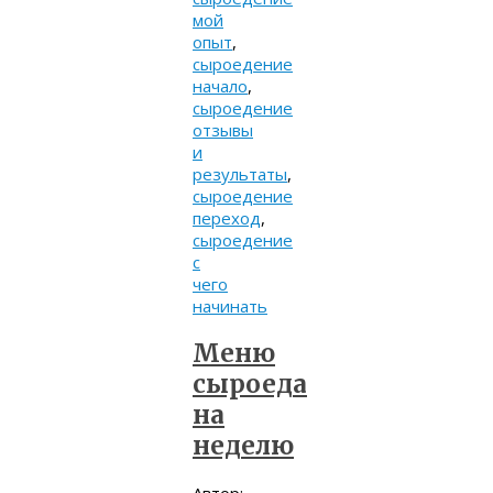
мой
опыт
,
сыроедение
начало
,
сыроедение
отзывы
и
результаты
,
сыроедение
переход
,
сыроедение
с
чего
начинать
Меню
сыроеда
на
неделю
Автор: