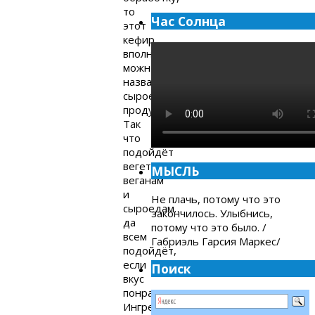
то
Час Солнца
этот
кефир
вполне
можно
назвать
сыроедческим
продуктом.
Так
что
подойдёт
вегетарианцам,
МЫСЛЬ
веганам
и
Не плачь, потому что это
сыроедам…
закончилось. Улыбнись,
да
потому что это было. /
всем
Габриэль Гарсия Маркес/
подойдёт,
если
Поиск
вкус
понравится.
Ингредиенты