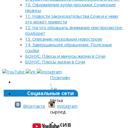
10. Оформление купли-продажи. Сочинские
нюансы
11. Новости законодательства Сочи и к чему
это может привести
12. На что обращать внимание при просмотре,
подборе?
13. Описание нескольких новостроек
14. Завершающее обращение. Полезные
ссылки
БОНУС: Плюсы и минусы жизни в Сочи
БОНУС: Плюсы жизни в Сочи
Позитиву
-
ДА!
Социальные сети
»
Метка
»
ВКонтакте
Instagram
сыроед
Архив