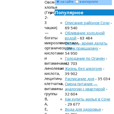
Овсяные
на сайте
в интернете
хлопья
Популярное
(Геркулес,
2-
3
Описание районов Сочи
-
чашки)
69 540
—
Обливание холодной
богаты
водой
- 63 484
микроэлементами,
Весна — время делать
органическими
Шанк пракшалану
-
кислотами
54 950
и
Голодание по Оганян
-
витаминами,
43 703
линолевая
Жизнь без алкоголя
-
кислота,
39 902
лецитин,
Расписание дня
- 35 034
клетчатка,
Смена питания —
витамины
аналогии с квартирой
-
группы
32 604
В,
Как купить жильё в Сочи
А,
- 29 677
Е,
Вода для здоровья
-
К,