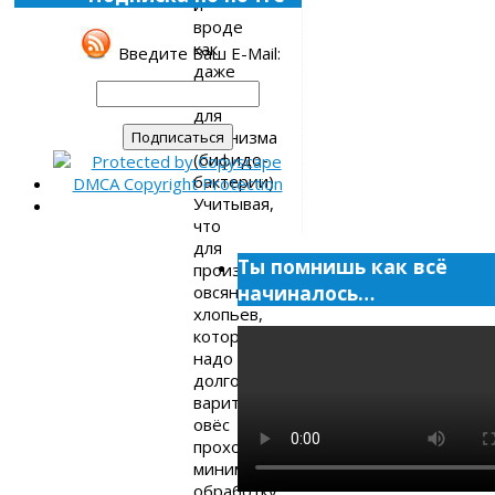
и
вроде
как
Введите Ваш E-Mail:
даже
полезен
для
организма
(бифидо-
бактерии).
Учитывая,
что
для
Ты помнишь как всё
производства
начиналось…
овсяных
хлопьев,
которые
надо
долго
варить,
овёс
проходит
минимальную
обработку,