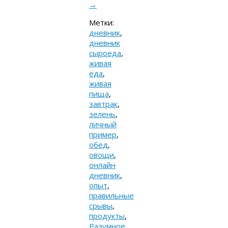
→
Метки:
дневник
,
дневник
сыроеда
,
живая
еда
,
живая
пища
,
завтрак
,
зелень
,
личный
пример
,
обед
,
овощи
,
онлайн
дневник
,
опыт
,
правильные
срывы
,
продукты
,
Разумное