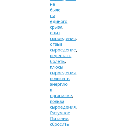
не
было
ни
единого
срыва
,
опыт
сыроедения
,
отзыв
сыроедение
,
перестать
болеть
,
плюсы
сыроедения
,
повысить
энергию
в
организме
,
польза
сыроедения
,
Разумное
Питание
,
сбросить