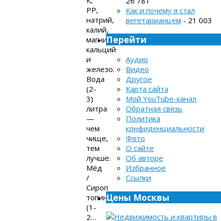
26 781
РР,
Как и почему я стал
натрий,
вегетарианцем
- 21 003
калий,
Перейти
магний,
кальций
и
Аудио
железо.
Видео
Вода
Другое
(2-
Карта сайта
3)
Мой YouTube-канал
литра
Обратная связь
—
Политика
чем
конфиденциальности
чище,
Фото
тем
О сайте
лучше.
Об авторе
Мёд
Избранное
/
Ссылки
Сироп
Цены Москвы
топинамбура
(1-
2…