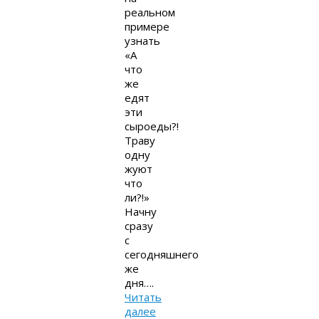
реальном
примере
узнать
«А
что
же
едят
эти
сыроеды?!
Траву
одну
жуют
что
ли?!»
Начну
сразу
с
сегодняшнего
же
дня….
Читать
далее