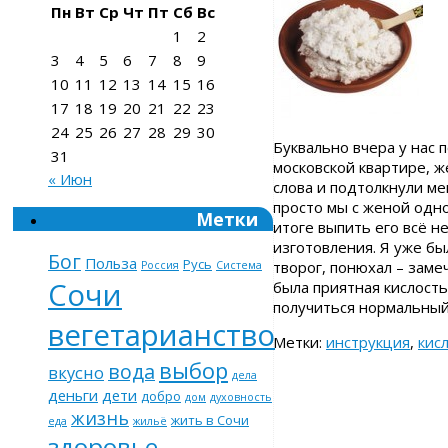
Пн
Вт
Ср
Чт
Пт
Сб
Вс
1
2
3
4
5
6
7
8
9
10
11
12
13
14
15
16
17
18
19
20
21
22
23
24
25
26
27
28
29
30
Буквально вчера у нас 
31
московской квартире, же
« Июн
слова и подтолкнули ме
просто мы с женой одно
Метки
итоге выпить его всё н
изготовления. Я уже бы
Бог
Польза
Русь
творог, понюхал – заме
Россия
Система
Сочи
была приятная кислость,
получиться нормальный
вегетарианство
Метки:
инструкция
,
кис
выбор
вода
вкусно
дела
деньги
дети
добро
дом
духовность
жизнь
жить в Сочи
еда
жильё
здоровье