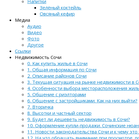
Напитки
Зелёный коктейль
Овсяный кефир
Медиа
Аудио
Видео
Фото
Другое
Ссылки
Недвижимость Сочи
0. Как купить жильё в Сочи
1. Общая информация по Сочи
2. Описание районов Сочи
3. Текущая ситуация на рынке недвижимости в С
4. Особенности выбора месторасположения жил
5. Общение с риэлторами
6. Общение с застройщиками. Как на них выйти?
7. Вторичка
8. Высотки и частный сектор
9. Будет ли дешеветь недвижимость в Сочи?
10. Оформление купли-продажи. Сочинские нюа
11. Новости законодательства Сочи и к чему это
12. На что обращать внимание при просмотре, 