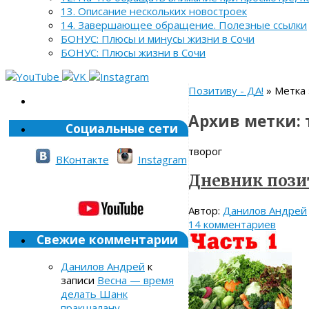
13. Описание нескольких новостроек
14. Завершающее обращение. Полезные ссылки
БОНУС: Плюсы и минусы жизни в Сочи
БОНУС: Плюсы жизни в Сочи
Позитиву - ДА!
» Метка 
Архив метки:
Социальные сети
творог
ВКонтакте
Instagram
Дневник позит
Автор:
Данилов Андрей
14 комментариев
Свежие комментарии
Данилов Андрей
к
записи
Весна — время
делать Шанк
пракшалану