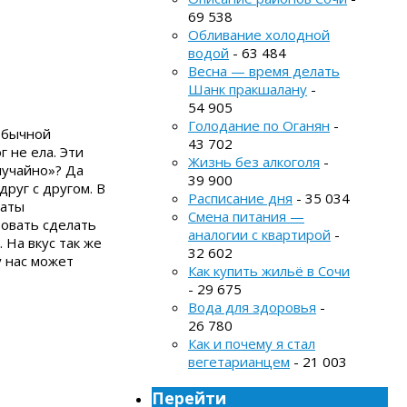
69 538
Обливание холодной
водой
- 63 484
Весна — время делать
Шанк пракшалану
-
54 905
Голодание по Оганян
-
 обычной
43 702
г не ела. Эти
Жизнь без алкоголя
-
лучайно»? Да
39 900
руг с другом. В
Расписание дня
- 35 034
даты
Смена питания —
бовать сделать
аналогии с квартирой
-
 На вкус так же
32 602
у нас может
Как купить жильё в Сочи
- 29 675
Вода для здоровья
-
26 780
Как и почему я стал
вегетарианцем
- 21 003
Перейти