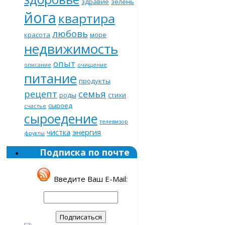
здравие
зелень
йога
квартира
любовь
красота
море
недвижимость
опыт
описание
очищение
питание
продукты
рецепт
семья
роды
стихи
сыроед
счастье
сыроедение
телевизор
чистка
энергия
фрукты
Подписка по почте
Введите Ваш E-Mail: