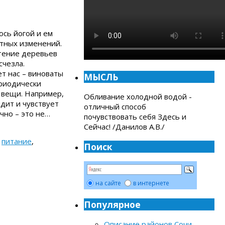
юсь йогой и ем
ятных изменений.
етение деревьев
счезла.
ет нас – виноваты
МЫСЛЬ
ериодически
 вещи. Например,
Обливание холодной водой -
дит и чувствует
отличный способ
чно – это не…
почувствовать себя Здесь и
Сейчас! /Данилов А.В./
,
питание
,
Поиск
на сайте
в интернете
Популярное
Описание районов Сочи
-