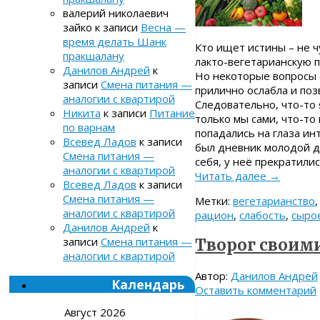
валерий николаевич
зайко
к записи
Весна —
время делать Шанк
Кто ищет истины – не ч
пракшалану
лакто-вегетарианскую п
Данилов Андрей
к
Но некоторые вопросы 
записи
Смена питания —
прилично ослабла и поз
аналогии с квартирой
Следовательно, что-то я
Никита
к записи
Питание
только мы сами, что-т
по варнам
попадались на глаза и
Всевед Ладов
к записи
был дневник молодой д
Смена питания —
себя, у неё прекратили
аналогии с квартирой
Читать далее
→
Всевед Ладов
к записи
Смена питания —
Метки:
вегетарианство
аналогии с квартирой
рацион
,
слабость
,
сыро
Данилов Андрей
к
записи
Смена питания —
Творог своим
аналогии с квартирой
Автор:
Данилов Андрей
Календарь
Оставить комментарий
Август 2026