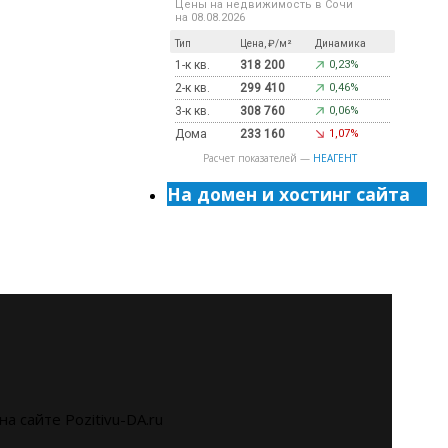
Цены на недвижимость в Сочи
на 08.08.2026
Тип
Цена, ₽/м²
Динамика
1-к кв.
318 200
0,23%
2-к кв.
299 410
0,46%
3-к кв.
308 760
0,06%
Дома
233 160
1,07%
Расчет показателей —
НЕАГЕНТ
На домен и хостинг сайта
на сайте Pozitivu-DA.ru