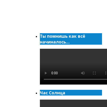
Ты помнишь как всё
начиналось…
Час Солнца