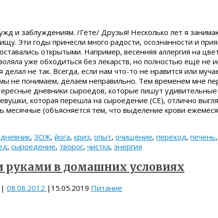
ужд и заблуждениям. /Гёте/ Друзья! Несколько лет я занима
ищу. Эти годы принесли много радости, осознанности и при
оставались открытыми. Например, весенняя аллергия на цв
воляла уже обходиться без лекарств, но полностью ещё не и
 делал не так. Всегда, если нам что-то не нравится или муча
о мы не понимаем, делаем неправильно. Тем временем мне п
нтересные дневники сыроедов, которые пишут удивительные
евушки, которая перешла на сыроедение (СЕ), отлично выгля
сь месячные (объясняется тем, что выделение крови ежемеся
,
дневник
,
ЗОЖ
,
йога
,
криз
,
опыт
,
очищение
,
переход
,
печень
ед
,
сыроедение
,
творог
,
чистка
,
энергия
и руками в домашних условиях
|
08.08.2012
|
15.05.2019
Питание