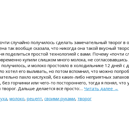
почти случайно получилось сделать замечательный творог в
на так вообще сказала, что никогда она такой вкусный творо
ня поделиться простой технологией с вами. Почему «почти с
временно купили слишком много молока, не согласовавшись д
е получилось, и молоко простояло в холодильнике 12 дней с 
ло хотел его выливать, но потом вспомнил, что можно попро
чательно пахло кислухой, без каких-либо неприятных запахов.
 без горчинки или чего-то постороннего, тогда я понял, что 
 творог. Дальше делается всё просто:…
Читать далее
→
луха
,
молоко
,
рецепт
,
своими руками
,
творог