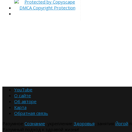
YouTube
О сайте
Об авторе
Карта
Обратная связь
Разумное
Сознание
, укрепление
Здоровья
, занятия
Йогой
п
Разумный подход к здравой жизни!