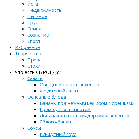
Йога
Недвижимость
Питание
Труд
Семья
Сознание
Спорт
Избранное
Творчество
Проза
Стихи
Что есть СЫРОЕДУ?
Салаты
Овощной салат с зеленью
Фруктовый салат
Основные блюда
Бананы под нежным кефиром с орешками
Крем-суп со шпинатом
Льняная каша с помидорами и зеленью
Яблоко-банан
Соусы
Кунжутный соус