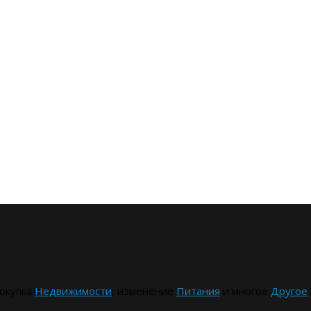
окупка
Недвижимости
, изменение
Питания
и многое
Другое