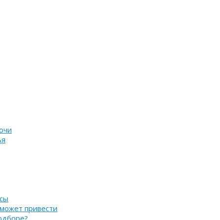
очи
ья
нсы
 может привести
подборе?