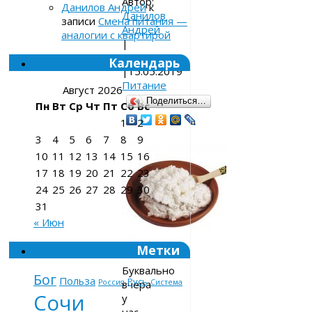
Автор:
Данилов Андрей
к
Данилов
записи
Смена питания —
Андрей
аналогии с квартирой
|
08.08.2012
Календарь
|
15.05.2019
Питание
Август 2026
Поделиться…
Пн
Вт
Ср
Чт
Пт
Сб
Вс
1
2
3
4
5
6
7
8
9
10
11
12
13
14
15
16
17
18
19
20
21
22
23
24
25
26
27
28
29
30
31
« Июн
Метки
Буквально
Бог
Польза
Русь
вчера
Россия
Система
Сочи
у
нас