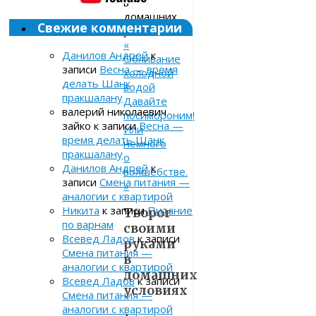
в
домашних
Свежие комментарии
условиях
«
Данилов Андрей
к
Обливание
записи
Весна — время
холодной
делать Шанк
водой
пракшалану
Давайте
валерий николаевич
посимороним!
зайко
к записи
Весна —
Или
время делать Шанк
немного
пракшалану
о
Данилов Андрей
к
волшебстве.
записи
Смена питания —
»
аналогии с квартирой
Никита
к записи
Питание
Творог
по варнам
своими
Всевед Ладов
к записи
руками
Смена питания —
в
аналогии с квартирой
домашних
Всевед Ладов
к записи
условиях
Смена питания —
аналогии с квартирой