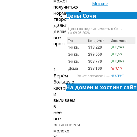
может
получиться
нормальный
Цены Сочи
творог.
Дальше
Цены на недвижимость в Сочи
делается
на 09.08.2026
всё
Тип
Цена, ₽/м²
Динамика
просто:
1-к кв.
318 220
0,24%
2-к кв.
299 550
0,5%
3-к кв.
308 770
0,06%
1.
Дома
233 100
1,1%
Берём
Расчет показателей —
НЕАГЕНТ
большую
На домен и хостинг сайт
кастрюлю
и
выливаем
в
неё
всё
оставшееся
молоко.
У