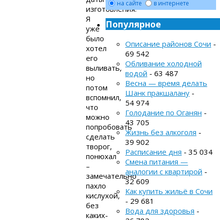
на сайте
в интернете
изготовления.
Я
Популярное
уже
было
Описание районов Сочи
-
хотел
69 542
его
Обливание холодной
выливать,
водой
- 63 487
но
Весна — время делать
потом
Шанк пракшалану
-
вспомнил,
54 974
что
Голодание по Оганян
-
можно
43 705
попробовать
Жизнь без алкоголя
-
сделать
39 902
творог,
Расписание дня
- 35 034
понюхал
Смена питания —
–
аналогии с квартирой
-
замечательно
32 609
пахло
Как купить жильё в Сочи
кислухой,
- 29 681
без
Вода для здоровья
-
каких-