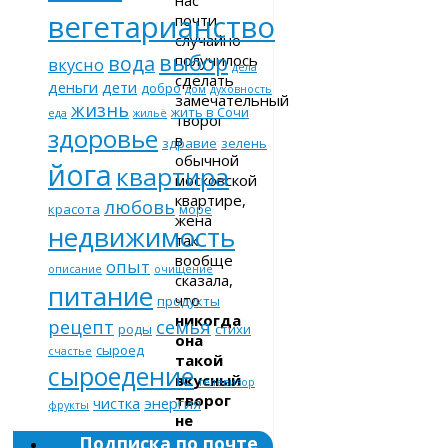
вегетарианство
почти
случайно
выбор
получилось
вода
вкусно
дела
сделать
деньги
дети
добро
дом
духовность
замечательный
жизнь
жить в Сочи
еда
жильё
творог
здоровье
в
здравие
зелень
обычной
йога
квартира
московской
квартире,
любовь
красота
море
жена
недвижимость
так
вообще
опыт
описание
очищение
сказала,
питание
что
продукты
никогда
рецепт
семья
роды
стихи
она
сыроед
счастье
такой
сыроедение
вкусный
телевизор
творог
чистка
энергия
фрукты
не
ела.
Подписка по почте