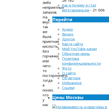
26 782
либо
Как и почему я стал
неприятных
вегетарианцем
- 21 006
запахов.
На
Перейти
вкус
так
Аудио
же
Видео
была
Другое
приятная
Карта сайта
кислость,
Мой YouTube-канал
без
Обратная связь
горчинки
Политика
или
конфиденциальности
чего-
Фото
то
О сайте
постороннего,
Об авторе
тогда
Избранное
я
Ссылки
понял,
что
Цены Москвы
у
нас