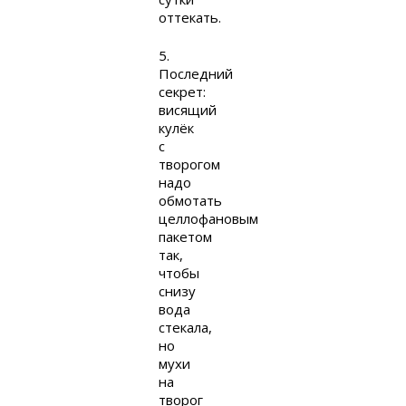
оттекать.
5.
Последний
секрет:
висящий
кулёк
с
творогом
надо
обмотать
целлофановым
пакетом
так,
чтобы
снизу
вода
стекала,
но
мухи
на
творог