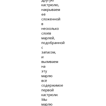
другую
кастрюлю,
накрываем
её
сложенной
в
несколько
слоёв
марлей,
подобранной
с
запасом,
и
выливаем
на
эту
марлю
всё
содержимое
первой
кастрюли.
Мы
марлю