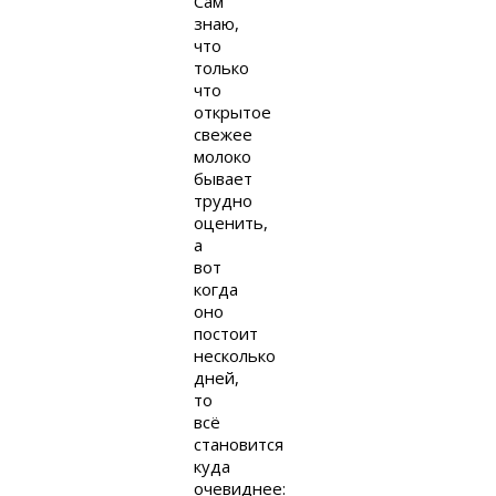
Сам
знаю,
что
только
что
открытое
свежее
молоко
бывает
трудно
оценить,
а
вот
когда
оно
постоит
несколько
дней,
то
всё
становится
куда
очевиднее: