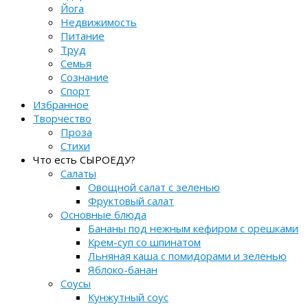
Йога
Недвижимость
Питание
Труд
Семья
Сознание
Спорт
Избранное
Творчество
Проза
Стихи
Что есть СЫРОЕДУ?
Салаты
Овощной салат с зеленью
Фруктовый салат
Основные блюда
Бананы под нежным кефиром с орешками
Крем-суп со шпинатом
Льняная каша с помидорами и зеленью
Яблоко-банан
Соусы
Кунжутный соус