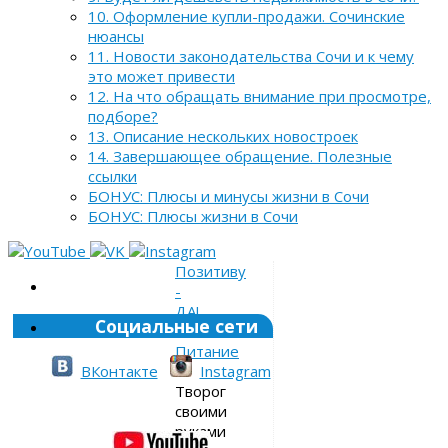
10. Оформление купли-продажи. Сочинские
нюансы
11. Новости законодательства Сочи и к чему
это может привести
12. На что обращать внимание при просмотре,
подборе?
13. Описание нескольких новостроек
14. Завершающее обращение. Полезные
ссылки
БОНУС: Плюсы и минусы жизни в Сочи
БОНУС: Плюсы жизни в Сочи
Позитиву
-
ДА!
Социальные сети
»
Питание
»
ВКонтакте
Instagram
Творог
своими
руками