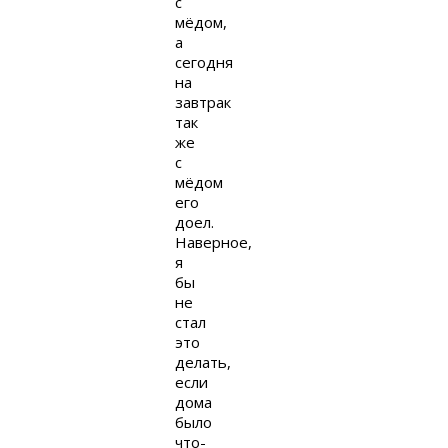
с
мёдом,
а
сегодня
на
завтрак
так
же
с
мёдом
его
доел.
Наверное,
я
бы
не
стал
это
делать,
если
дома
было
что-