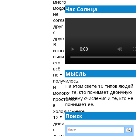
много
молока,
Час Солнца
не
согласовавшись
друг
с
другом.
В
итоге
выпить
его
всё
МЫСЛЬ
не
получилось,
На этом свете 10 типов людей
и
— те, кто понимает двоичную
молоко
систему счисления и те, кто не
простояло
понимает ее.
в
холодильнике
Поиск
12
дней
с
даты