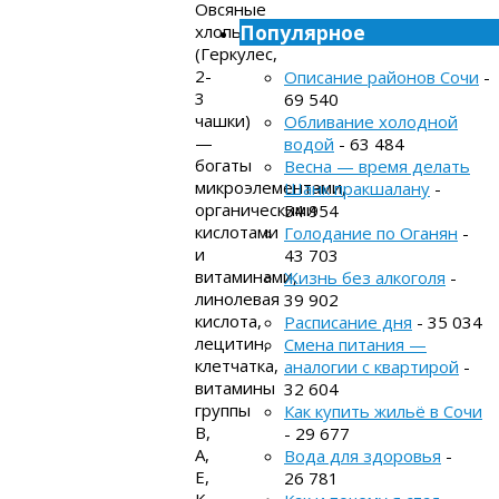
Овсяные
Популярное
хлопья
(Геркулес,
2-
Описание районов Сочи
-
3
69 540
чашки)
Обливание холодной
—
водой
- 63 484
богаты
Весна — время делать
микроэлементами,
Шанк пракшалану
-
органическими
54 954
кислотами
Голодание по Оганян
-
и
43 703
витаминами,
Жизнь без алкоголя
-
линолевая
39 902
кислота,
Расписание дня
- 35 034
лецитин,
Смена питания —
клетчатка,
аналогии с квартирой
-
витамины
32 604
группы
Как купить жильё в Сочи
В,
- 29 677
А,
Вода для здоровья
-
Е,
26 781
К,