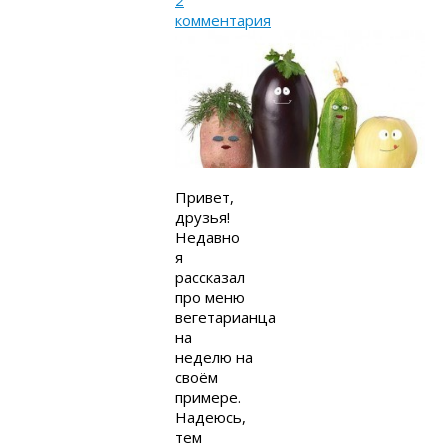
2
комментария
Привет,
друзья!
Недавно
я
рассказал
про меню
вегетарианца
на
неделю на
своём
примере.
Надеюсь,
тем