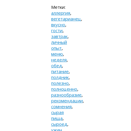
Метки:
аллергия
,
вегетарианец
,
вкусно
,
гости
,
завтрак
,
личный
опыт
,
меню
,
неделя
,
обед
,
питание
,
полдник
,
полезно
,
полноценно
,
разнообразие
,
рекомендации
,
сомнения
,
сырая
пища
,
сыроед
,
ужин
,