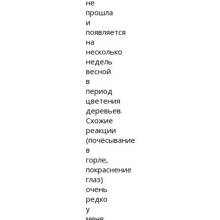
не
прошла
и
появляется
на
несколько
недель
весной
в
период
цветения
деревьев.
Схожие
реакции
(почёсывание
в
горле,
покраснение
глаз)
очень
редко
у
меня