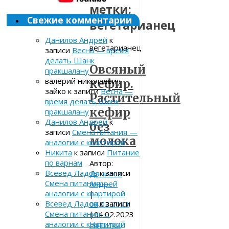
метки:
Свежие комментарии
вегетарианец
Данилов Андрей
к
вегетарианец
записи
Весна — время
делать Шанк
Овсяный
пракшалану
валерий николаевич
кефир.
зайко
к записи
Весна —
Растительный
время делать Шанк
кефир
пракшалану
Данилов Андрей
к
без
записи
Смена питания —
молока
аналогии с квартирой
Никита
к записи
Питание
по варнам
Автор:
Всевед Ладов
к записи
Данилов
Смена питания —
Андрей
аналогии с квартирой
|
Всевед Ладов
к записи
04.02.2023
Смена питания —
|
04.02.2023
аналогии с квартирой
Напитки