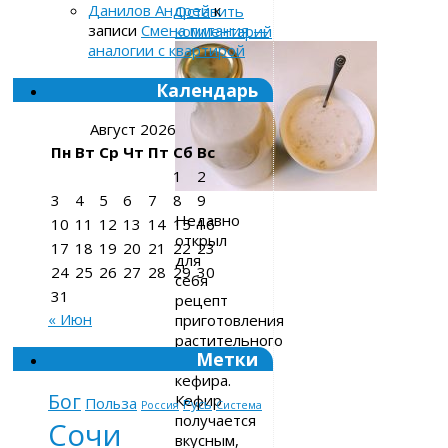
Данилов Андрей
к
Оставить
записи
Смена питания —
комментарий
аналогии с квартирой
Календарь
Август 2026
Пн
Вт
Ср
Чт
Пт
Сб
Вс
1
2
3
4
5
6
7
8
9
Недавно
10
11
12
13
14
15
16
открыл
17
18
19
20
21
22
23
для
24
25
26
27
28
29
30
себя
31
рецепт
« Июн
приготовления
растительного
Метки
овсяного
кефира.
Бог
Кефир
Польза
Русь
Россия
Система
получается
Сочи
вкусным,