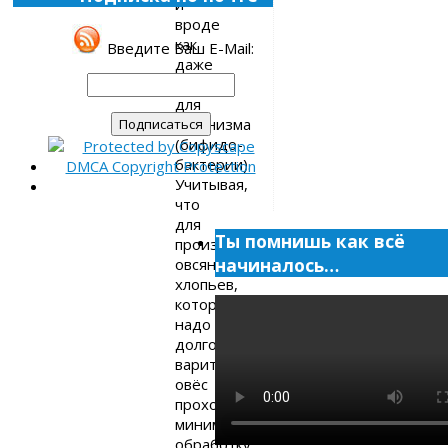
и
вроде
как
Введите Ваш E-Mail:
даже
полезен
для
организма
(бифидо-
бактерии).
Учитывая,
что
для
Ты помнишь как всё
производства
начиналось…
овсяных
хлопьев,
которые
надо
долго
варить,
овёс
проходит
минимальную
обработку,