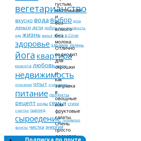
густым,
вегетарианство
кисленьким
и
выбор
вода
вкусно
дела
без
деньги
дети
добро
всякого
дом
духовность
жизнь
без
жить в Сочи
еда
жильё
молока.
здоровье
здравие
зелень
Отлично
йога
квартира
подходит
для
любовь
красота
море
окрошки
недвижимость
и
как
опыт
заправка
описание
очищение
питание
в
продукты
овощные
рецепт
семья
роды
стихи
или
сыроед
фруктовые
счастье
сыроедение
салаты.
телевизор
Очень
чистка
энергия
фрукты
просто
делается,
Подписка по почте