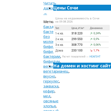
Читать
Цены Сочи
далее
→
Цены на недвижимость в Сочи
Метки:
на 09.08.2026
бакздрав
,
Тип
Цена, ₽/м²
Динамика
бактерии
,
1-к кв.
318 220
0,24%
без
2-к кв.
299 550
0,5%
молока
,
3-к кв.
308 770
0,06%
бифидо
,
бифидо
Дома
233 100
1,1%
бактерии
,
Расчет показателей —
НЕАГЕНТ
бифидум
,
На домен и хостинг сайт
веган
,
вегетарианец
,
вкусно
,
геркулес
,
закваска
,
кефир
,
мед
,
овсяные
хлопья
,
овсяный