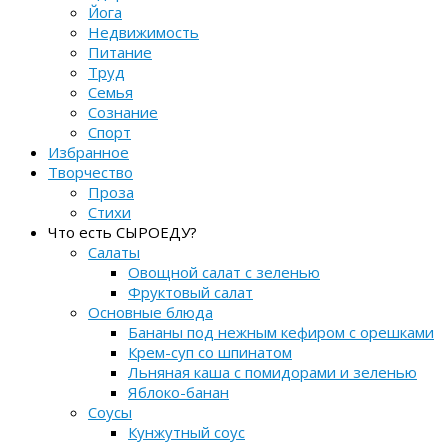
Йога
Недвижимость
Питание
Труд
Семья
Сознание
Спорт
Избранное
Творчество
Проза
Стихи
Что есть СЫРОЕДУ?
Салаты
Овощной салат с зеленью
Фруктовый салат
Основные блюда
Бананы под нежным кефиром с орешками
Крем-суп со шпинатом
Льняная каша с помидорами и зеленью
Яблоко-банан
Соусы
Кунжутный соус