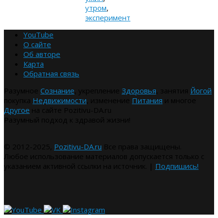
утром
,
эксперимент
YouTube
О сайте
Об авторе
Карта
Обратная связь
Разумное
Сознание
, укрепление
Здоровья
, занятия
Йогой
покупка
Недвижимости
, изменение
Питания
и многое
Другое
на сайте Pozitivu-DA.ru
Разумный подход к здравой жизни!
© 2012-2025,
Pozitivu-DA.ru
Все права защищены.
Любое использование материалов допускается только с
указанием активной ссылки на источник. |
Подпишись!