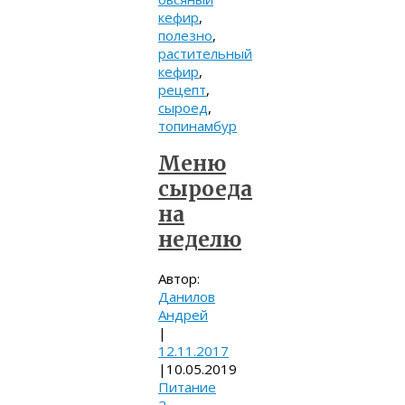
кефир
,
полезно
,
растительный
кефир
,
рецепт
,
сыроед
,
топинамбур
Меню
сыроеда
на
неделю
Автор:
Данилов
Андрей
|
12.11.2017
|
10.05.2019
Питание