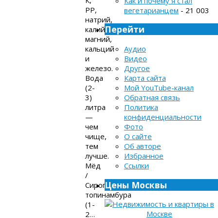
Как и почему я стал
РР,
вегетарианцем
- 21 003
натрий,
Перейти
калий,
магний,
кальций
Аудио
и
Видео
железо.
Другое
Вода
Карта сайта
(2-
Мой YouTube-канал
3)
Обратная связь
литра
Политика
—
конфиденциальности
чем
Фото
чище,
О сайте
тем
Об авторе
лучше.
Избранное
Мёд
Ссылки
/
Цены Москвы
Сироп
топинамбура
(1-
2…