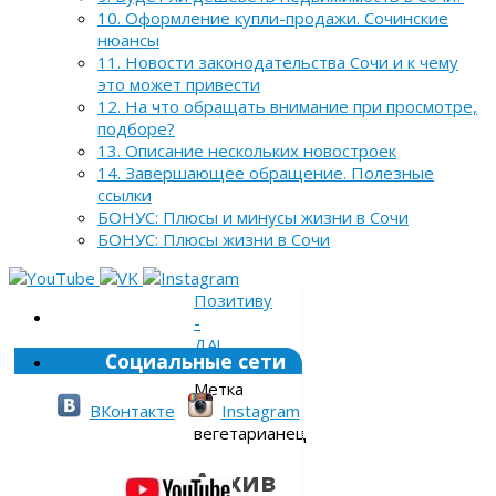
10. Оформление купли-продажи. Сочинские
нюансы
11. Новости законодательства Сочи и к чему
это может привести
12. На что обращать внимание при просмотре,
подборе?
13. Описание нескольких новостроек
14. Завершающее обращение. Полезные
ссылки
БОНУС: Плюсы и минусы жизни в Сочи
БОНУС: Плюсы жизни в Сочи
Позитиву
-
ДА!
Социальные сети
»
Метка
»
ВКонтакте
Instagram
вегетарианец
Архив