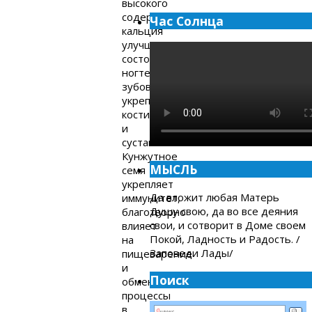
высокого
содержания
Час Солнца
кальция
улучшается
состояние
ногтей,
зубов,
укрепляются
кости
и
суставы.
Кунжутное
МЫСЛЬ
семя
укрепляет
Да вложит любая Матерь
иммунитет,
Душу свою, да во все деяния
благотворно
свои, и сотворит в Доме своем
влияет
Покой, Ладность и Радость. /
на
Заповеди Лады/
пищеварение
и
Поиск
обменные
процессы
в