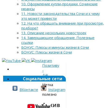
10. Оформление купли-продажи. Сочинские
нюансы
11. Новости законодательства Сочи и к чему
это может привести
12. На что обращать внимание при просмотре,
подборе?
13. Описание нескольких новостроек
14. Завершающее обращение. Полезные
ссылки
БОНУС: Плюсы и минусы жизни в Сочи
БОНУС: Плюсы жизни в Сочи
Позитиву
-
ДА!
Социальные сети
»
Метка
»
ВКонтакте
Instagram
полезно
Архив