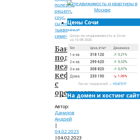
полезно
,
рецепт
,
соус
,
Цены Сочи
сытно
,
тыквенные
семечки
Цены на недвижимость в Сочи
на 10.08.2026
Бананы
Тип
Цена, ₽/м²
Динамика
1-к кв.
318 120
0,21%
под
2-к кв.
299 620
0,52%
нежным
3-к кв.
308 820
0,07%
кефиром
Дома
233 190
1,06%
с
Расчет показателей —
НЕАГЕНТ
орешками
На домен и хостинг сайт
Автор:
Данилов
Андрей
|
04.02.2023
|
04.02.2023