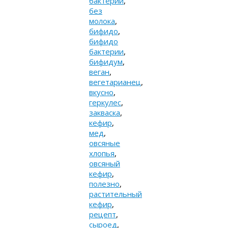
бактерии
,
без
молока
,
бифидо
,
бифидо
бактерии
,
бифидум
,
веган
,
вегетарианец
,
вкусно
,
геркулес
,
закваска
,
кефир
,
мед
,
овсяные
хлопья
,
овсяный
кефир
,
полезно
,
растительный
кефир
,
рецепт
,
сыроед
,