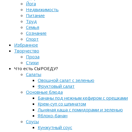
Йога
Недвижимость
Питание
Труд
Семья
Сознание
Спорт
Избранное
Творчество
Проза
Стихи
Что есть СЫРОЕДУ?
Салаты
Овощной салат с зеленью
Фруктовый салат
Основные блюда
Бананы под нежным кефиром с орешками
Крем-суп со шпинатом
Льняная каша с помидорами и зеленью
Яблоко-банан
Соусы
Кунжутный соус