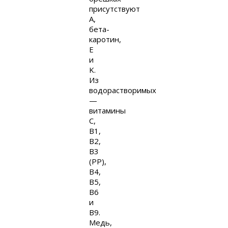
присутствуют
A,
бета-
каротин,
E
и
K.
Из
водорастворимых
—
витамины
C,
B1,
B2,
B3
(PP),
B4,
B5,
B6
и
B9.
Медь,