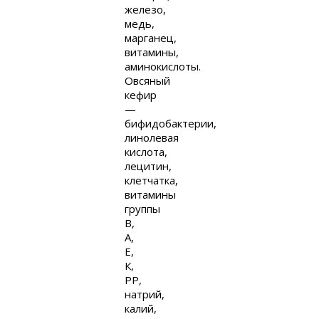
железо,
медь,
марганец,
витамины,
аминокислоты.
Овсяный
кефир
—
бифидобактерии,
линолевая
кислота,
лецитин,
клетчатка,
витамины
группы
В,
А,
Е,
К,
РР,
натрий,
калий,