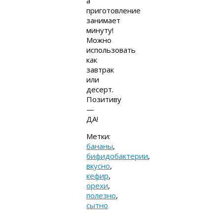
а
приготовление
занимает
минуту!
Можно
использовать
как
завтрак
или
десерт.
Позитиву
—
ДА!
Метки:
бананы
,
бифидобактерии
,
вкусно
,
кефир
,
орехи
,
полезно
,
сытно