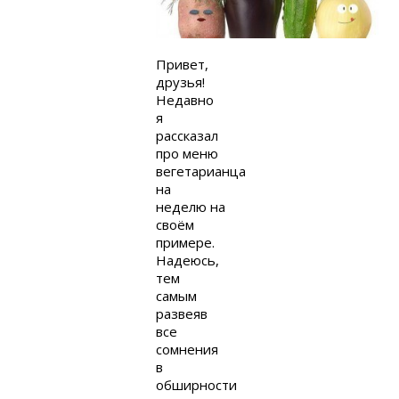
Привет,
друзья!
Недавно
я
рассказал
про меню
вегетарианца
на
неделю на
своём
примере.
Надеюсь,
тем
самым
развеяв
все
сомнения
в
обширности