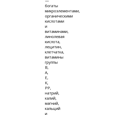
—
богаты
микроэлементами,
органическими
кислотами
и
витаминами,
линолевая
кислота,
лецитин,
клетчатка,
витамины
группы
В,
А,
Е,
К,
РР,
натрий,
калий,
магний,
кальций
и