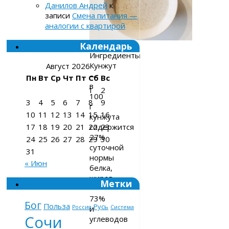
Данилов Андрей
к
записи
Смена питания —
аналогии с квартирой
Календарь
Ингредиенты
Кунжут
Август 2026
—
Пн
Вт
Ср
Чт
Пт
Сб
Вс
в
1
2
100
3
4
5
6
7
8
9
г
10
11
12
13
14
15
16
кунжута
содержится
17
18
19
20
21
22
23
27%
24
25
26
27
28
29
30
суточной
31
нормы
« Июн
белка,
жиров
Метки
—
73%
Бог
Польза
Русь
и
Россия
Система
Сочи
углеводов
—