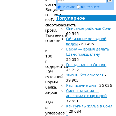
организме.
на сайте
в интернете
Вещество
сезамин
Популярное
повышает
свертываемость
Описание районов Сочи
-
крови.
69 545
Тыквенные
Обливание холодной
семечки
водой
- 63 495
—
Весна — время делать
в
Шанк пракшалану
-
100
55 035
г
Голодание по Оганян
-
содержится
43 712
40%
Жизнь без алкоголя
-
суточной
39 903
нормы
Расписание дня
- 35 036
белка,
Смена питания —
жиров
аналогии с квартирой
-
—
32 611
58%
Как купить жильё в Сочи
и
- 29 684
углеводов