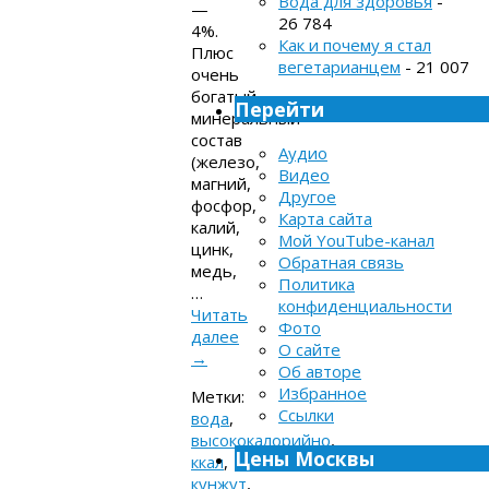
Вода для здоровья
-
—
26 784
4%.
Как и почему я стал
Плюс
вегетарианцем
- 21 007
очень
богатый
Перейти
минеральный
состав
Аудио
(железо,
Видео
магний,
Другое
фосфор,
Карта сайта
калий,
Мой YouTube-канал
цинк,
Обратная связь
медь,
Политика
…
конфиденциальности
Читать
Фото
далее
О сайте
→
Об авторе
Избранное
Метки:
Ссылки
вода
,
высококалорийно
,
Цены Москвы
ккал
,
кунжут
,