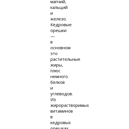
магний,
кальций
и
железо.
Кедровые
орешки
—
в
основном
это
растительные
жиры,
плюс
немного
белков
и
углеводов.
Из
жирорастворимых
витаминов
в
кедровых
орешках