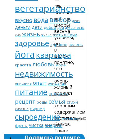
вегетарианство
4%.
Конечно,
выбор
данные
вода
вкусно
дела
цифры
деньги
дети
добро
дом
духовность
весьма
жизнь
жить в Сочи
еда
жильё
условны,
здоровье
но
здравие
зелень
в
йога
квартира
целом
понятно,
любовь
красота
море
что
недвижимость
это
очень
опыт
описание
очищение
жирный
питание
продукт
продукты
с
рецепт
семья
роды
стихи
хорошим
сыроед
счастье
содержанием
сыроедение
растительных
телевизор
белков.
чистка
энергия
фрукты
Также
в
Подписка по почте