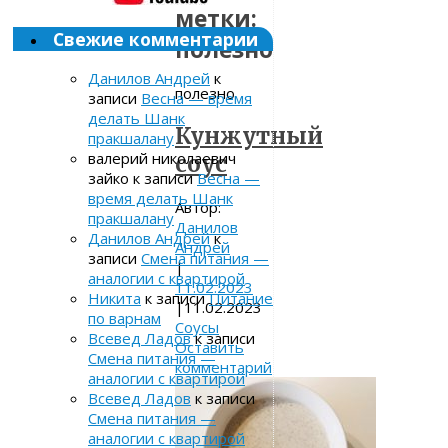
метки:
Свежие комментарии
полезно
Данилов Андрей
к
полезно
записи
Весна — время
делать Шанк
Кунжутный
пракшалану
валерий николаевич
соус
зайко
к записи
Весна —
время делать Шанк
Автор:
пракшалану
Данилов
Данилов Андрей
к
Андрей
записи
Смена питания —
|
аналогии с квартирой
11.02.2023
Никита
к записи
Питание
|
11.02.2023
по варнам
Соусы
Всевед Ладов
к записи
Оставить
Смена питания —
комментарий
аналогии с квартирой
Всевед Ладов
к записи
Смена питания —
аналогии с квартирой