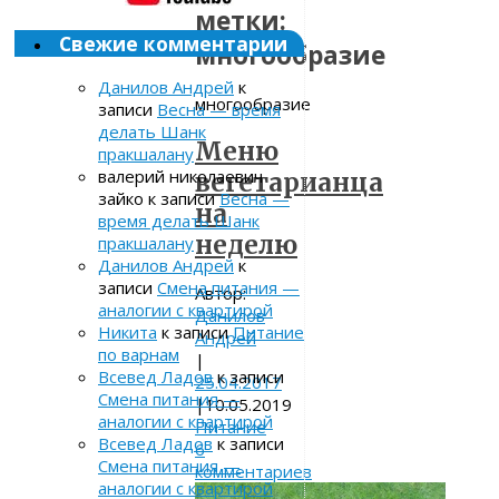
метки:
Свежие комментарии
многообразие
Данилов Андрей
к
многообразие
записи
Весна — время
делать Шанк
Меню
пракшалану
валерий николаевич
вегетарианца
зайко
к записи
Весна —
на
время делать Шанк
неделю
пракшалану
Данилов Андрей
к
записи
Смена питания —
Автор:
аналогии с квартирой
Данилов
Никита
к записи
Питание
Андрей
по варнам
|
Всевед Ладов
к записи
25.04.2017
Смена питания —
|
10.05.2019
аналогии с квартирой
Питание
Всевед Ладов
к записи
6
Смена питания —
комментариев
аналогии с квартирой