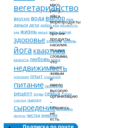
мясо,
вегетарианство
рыбу,
яйца,
выбор
вода
вкусно
дела
морепродукты
деньги
дети
добро
дом
духовность
и
жизнь
жить в Сочи
прочие
еда
жильё
здоровье
продукты
здравие
зелень
насилия.
йога
квартира
Иными
словами,
любовь
красота
море
что
недвижимость
было
живым
опыт
описание
очищение
и
питание
имело
продукты
высокую
рецепт
семья
роды
стихи
организацию
сыроед
счастье
–
сыроедение
стараюсь
телевизор
не
чистка
энергия
фрукты
есть.
Каковы
Подписка по почте