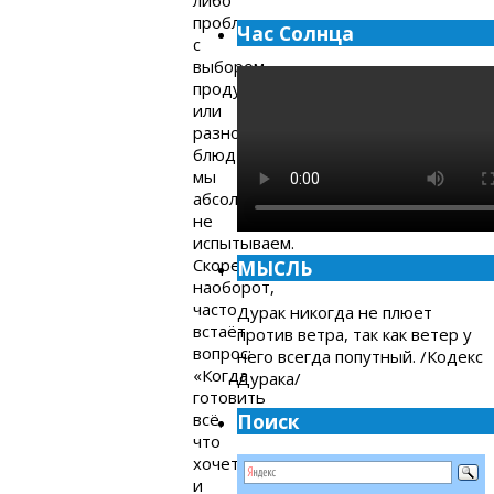
проблем
Час Солнца
с
выбором
продуктов
или
разнообразием
блюд
мы
абсолютно
не
испытываем.
Скорее
МЫСЛЬ
наоборот,
часто
Дурак никогда не плюет
встаёт
против ветра, так как ветер у
вопрос:
него всегда попутный. /Кодекс
«Когда
Дурака/
готовить
всё,
Поиск
что
хочется
и