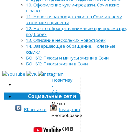
10. Оформление купли-продажи. Сочинские
нюансы
11. Новости законодательства Сочи и к чему
это может привести
12. На что обращать внимание при просмотре,
подборе?
13. Описание нескольких новостроек
14. Завершающее обращение. Полезные
ссылки
БОНУС: Плюсы и минусы жизни в Сочи
БОНУС: Плюсы жизни в Сочи
Позитиву
-
ДА!
Социальные сети
»
Метка
»
ВКонтакте
Instagram
многообразие
Архив