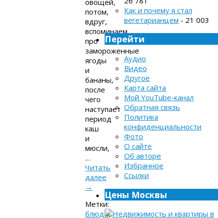
26 781
овощей,
Как и почему я стал
потом,
вегетарианцем
- 21 003
вдруг,
вспоминаем
Перейти
про
замороженные
Аудио
ягоды
Видео
и
Другое
бананы,
Карта сайта
после
Мой YouTube-канал
чего
Обратная связь
наступает
Политика
период
конфиденциальности
каш
Фото
и
О сайте
мюсли,
Об авторе
…
Избранное
Читать
Ссылки
далее
→
Цены Москвы
Метки:
блюдо
,