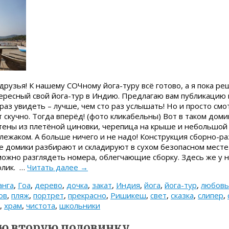
рузья! К нашему СОЧному йога-туру всё готово, а я пока р
ересный свой йога-тур в Индию. Предлагаю вам публикацию 
 раз увидеть – лучше, чем сто раз услышать! Но и просто смо
 скучно. Тогда вперёд! (фото кликабельны) Вот в таком доми
тены из плетёной циновки, черепица на крыше и небольшой
лежаком. А больше ничего и не надо! Конструкция сборно-р
е домики разбирают и складируют в сухом безопасном месте
ожно разглядеть номера, облегчающие сборку. Здесь же у н
олик. …
Читать далее
→
анга
,
Гоа
,
дерево
,
дочка
,
закат
,
Индия
,
йога
,
йога-тур
,
любовь
ов
,
пляж
,
портрет
,
прекрасно
,
Ришикеш
,
свет
,
сказка
,
слипер
,
,
храм
,
чистота
,
школьники
ою вторую половинку