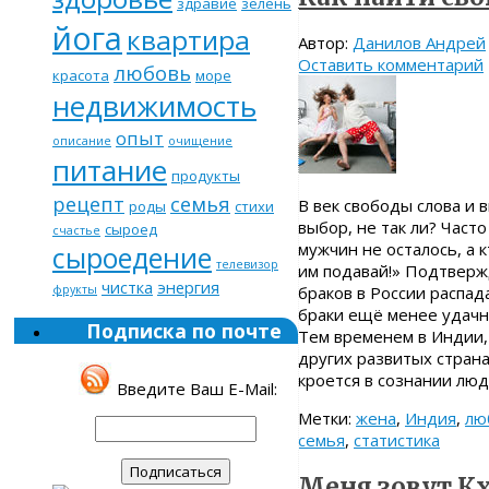
здравие
зелень
йога
квартира
Автор:
Данилов Андрей
Оставить комментарий
любовь
красота
море
недвижимость
опыт
описание
очищение
питание
продукты
рецепт
семья
В век свободы слова и 
роды
стихи
выбор, не так ли? Час
сыроед
счастье
мужчин не осталось, а 
сыроедение
телевизор
им подавай!» Подтверж
чистка
энергия
фрукты
браков в России распад
браки ещё менее удачны
Подписка по почте
Тем временем в Индии, 
других развитых страна
кроется в сознании лю
Введите Ваш E-Mail:
Метки:
жена
,
Индия
,
лю
семья
,
статистика
Меня зовут К