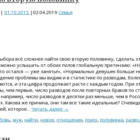
|
01.10.2015
|
02.04.2019
Семья
выбора всё сложнее найти свою вторую половинку, сделать 
то можно услышать от обоих полов глобальную претензию: «
кто остался — уже заняты!», «Нормальных девушек больше н
дение проблемы мы видим и в статистике по разводам, боле
аются, и эта цифра продолжает расти с каждым годом. При 
, чем первые, число разводов после повторных браков по с
например, число разводов в десятки раз меньше, чем в Рос
х. Какова же причина, они там все такие идеальные? Очевид
дей, которое…
Читать далее
→
бовь
,
муж
,
найти
,
новое
,
отношения
,
поиск
,
половинка
,
разво
хан