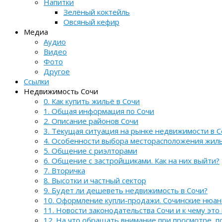
Напитки
Зелёный коктейль
Овсяный кефир
Медиа
Аудио
Видео
Фото
Другое
Ссылки
Недвижимость Сочи
0. Как купить жильё в Сочи
1. Общая информация по Сочи
2. Описание районов Сочи
3. Текущая ситуация на рынке недвижимости в С
4. Особенности выбора месторасположения жил
5. Общение с риэлторами
6. Общение с застройщиками. Как на них выйти?
7. Вторичка
8. Высотки и частный сектор
9. Будет ли дешеветь недвижимость в Сочи?
10. Оформление купли-продажи. Сочинские нюа
11. Новости законодательства Сочи и к чему это
12. На что обращать внимание при просмотре, 