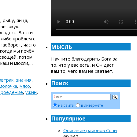
, рыбу, яйца,
 высокую
 здесь. За эти
 либо проблем с
наоборот, часто
МЫСЛЬ
 когда мы печём
 овощей, потом,
Начните благодарить Бога за
 каш и мюсли,…
то, что у вас есть, и Он даст
вам то, чего вам не хватает.
автрак
,
знания
,
Поиск
молочка
,
мясо
,
ыроедение
,
ужин
,
на сайте
в интернете
Популярное
Описание районов Сочи
-
69 540