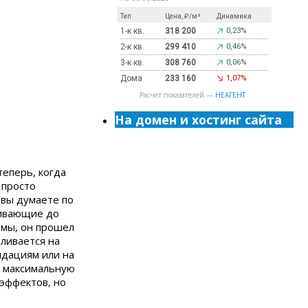
Тип
Цена, ₽/м²
Динамика
1-к кв.
318 200
0,23%
2-к кв.
299 410
0,46%
3-к кв.
308 760
0,06%
Дома
233 160
1,07%
Расчет показателей —
НЕАГЕНТ
На домен и хостинг сайта
теперь, когда
 просто
 вы думаете по
гивающие до
ьмы, он прошел
ливается на
ндациям или на
о максимальную
эффектов, но