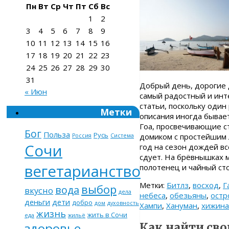
Пн
Вт
Ср
Чт
Пт
Сб
Вс
1
2
3
4
5
6
7
8
9
10
11
12
13
14
15
16
17
18
19
20
21
22
23
24
25
26
27
28
29
30
31
Добрый день, дорогие д
« Июн
самый радостный и инт
статьи, поскольку один
Метки
описания иногда бывает
Гоа, просвечивающие с
Бог
Польза
Русь
домиком с простейшим 
Россия
Система
Сочи
год на сезон дождей вс
сдует. На брёвнышках м
вегетарианство
полотенец и чайный ст
Метки:
Битлз
,
восход
,
Г
выбор
вода
вкусно
дела
небеса
,
обезьяны
,
остр
деньги
дети
добро
дом
духовность
Хампи
,
Хануман
,
хижина
жизнь
жить в Сочи
еда
жильё
здоровье
Как найти св