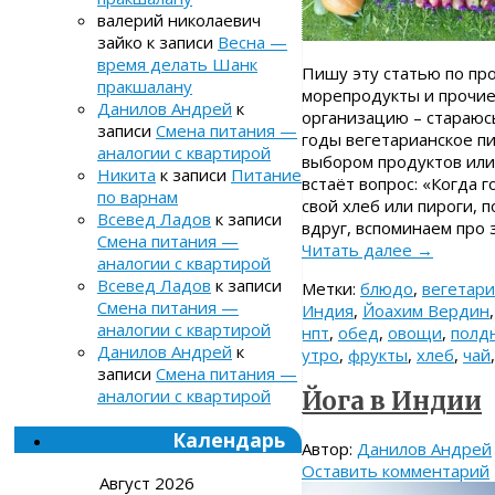
валерий николаевич
зайко
к записи
Весна —
время делать Шанк
Пишу эту статью по про
пракшалану
морепродукты и прочие
Данилов Андрей
к
организацию – стараюсь
записи
Смена питания —
годы вегетарианское пи
аналогии с квартирой
выбором продуктов или
Никита
к записи
Питание
встаёт вопрос: «Когда 
по варнам
свой хлеб или пироги, 
Всевед Ладов
к записи
вдруг, вспоминаем про 
Смена питания —
Читать далее
→
аналогии с квартирой
Всевед Ладов
к записи
Метки:
блюдо
,
вегетари
Смена питания —
Индия
,
Йоахим Вердин
аналогии с квартирой
нпт
,
обед
,
овощи
,
полд
Данилов Андрей
к
утро
,
фрукты
,
хлеб
,
чай
записи
Смена питания —
аналогии с квартирой
Йога в Индии
Календарь
Автор:
Данилов Андрей
Оставить комментарий
Август 2026