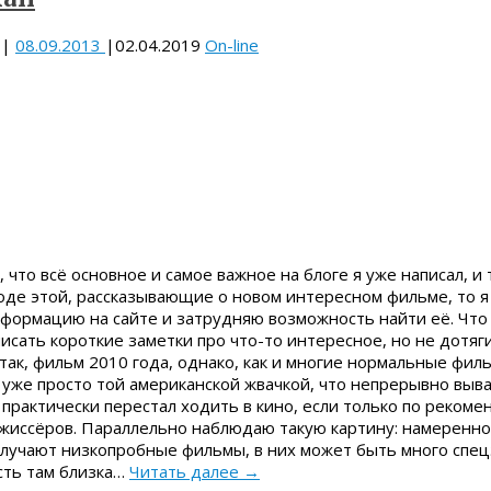
|
08.09.2013
|
02.04.2019
On-line
 что всё основное и самое важное на блоге я уже написал, и 
оде этой, рассказывающие о новом интересном фильме, то я
формацию на сайте и затрудняю возможность найти её. Что
писать короткие заметки про что-то интересное, но не дотя
ак, фильм 2010 года, однако, как и многие нормальные фил
 уже просто той американской жвачкой, что непрерывно выва
 практически перестал ходить в кино, если только по рекоме
жиссёров. Параллельно наблюдаю такую картину: намеренн
олучают низкопробные фильмы, в них может быть много спец
сть там близка…
Читать далее
→