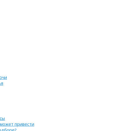
очи
ья
нсы
 может привести
подборе?