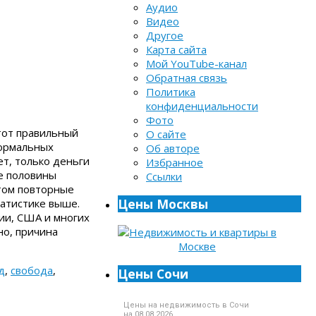
Аудио
Видео
Другое
Карта сайта
Мой YouTube-канал
Обратная связь
Политика
конфиденциальности
Фото
этот правильный
О сайте
Нормальных
Об авторе
ет, только деньги
Избранное
е половины
Ссылки
этом повторные
Цены Москвы
татистике выше.
сии, США и многих
но, причина
д
,
свобода
,
Цены Сочи
Цены на недвижимость в Сочи
на 08.08.2026