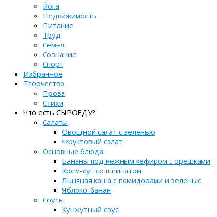
Йога
Недвижимость
Питание
Труд
Семья
Сознание
Спорт
Избранное
Творчество
Проза
Стихи
Что есть СЫРОЕДУ?
Салаты
Овощной салат с зеленью
Фруктовый салат
Основные блюда
Бананы под нежным кефиром с орешками
Крем-суп со шпинатом
Льняная каша с помидорами и зеленью
Яблоко-банан
Соусы
Кунжутный соус