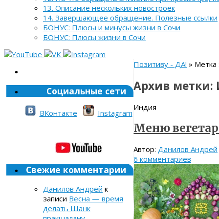
13. Описание нескольких новостроек
14. Завершающее обращение. Полезные ссылки
БОНУС: Плюсы и минусы жизни в Сочи
БОНУС: Плюсы жизни в Сочи
Позитиву - ДА!
» Метка
Архив метки:
Социальные сети
Индия
ВКонтакте
Instagram
Меню вегетар
Автор:
Данилов Андрей
6 комментариев
Свежие комментарии
Данилов Андрей
к
записи
Весна — время
делать Шанк
пракшалану