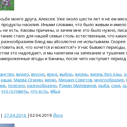
сьбе моего друга, Алексея. Уже около шести лет я не ем мясо
 продукты насилия. Иными словами, что было живым и имело
 не есть. Каковы причины, и зачем мне это было нужно, писал
тание стало для нашей семьи столь естественным, что каких
 разнообразием блюд мы абсолютно не испытываем. Скорее 
готовить всё, что хочется и можется?» У нас бывают периоды,
потом это надоедает, и мы налегаем на запекание и тушение
замороженные ягоды и бананы, после чего наступает период
анство
,
видео
,
вкусно
,
вред
,
выбор
,
жизнь
,
жизнь без еды
,
з
,
каши
,
Марва Оганян
,
меню
,
Михаил Советов
,
многообразие
,
ник
,
полезно
,
разнообразно
,
Роман Милованов
,
рыба
,
соки
,
с
,
что готовить
,
что есть
,
яйца
|
27.04.2016
|
02.04.2019
Йога