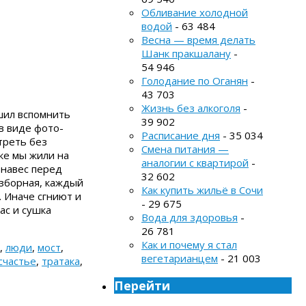
Обливание холодной
водой
- 63 484
Весна — время делать
Шанк пракшалану
-
54 946
Голодание по Оганян
-
43 703
Жизнь без алкоголя
-
ешил вспомнить
39 902
в виде фото-
Расписание дня
- 35 034
треть без
Смена питания —
ке мы жили на
аналогии с квартирой
-
 навес перед
32 602
азборная, каждый
Как купить жильё в Сочи
. Иначе сгниют и
- 29 675
ас и сушка
Вода для здоровья
-
26 781
Как и почему я стал
,
люди
,
мост
,
вегетарианцем
- 21 003
счастье
,
тратака
,
Перейти