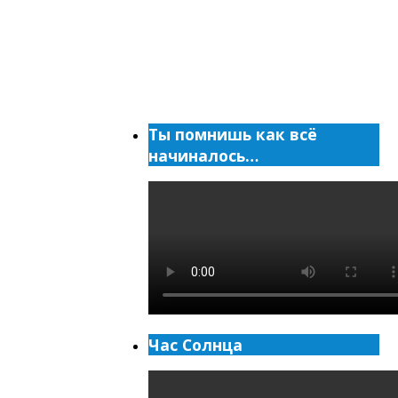
Ты помнишь как всё
начиналось…
Час Солнца