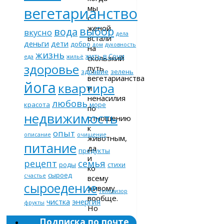
мы
вегетарианство
с
женой
выбор
вода
вкусно
дела
встали
деньги
дети
добро
дом
духовность
на
жизнь
жить в Сочи
скользкий
еда
жильё
здоровье
путь
здравие
зелень
вегетарианства
йога
квартира
и
ненасилия
любовь
красота
море
по
недвижимость
отношению
к
опыт
описание
очищение
животным,
питание
да
продукты
и
рецепт
семья
роды
стихи
ко
сыроед
счастье
всему
сыроедение
живому
телевизор
вообще.
чистка
энергия
фрукты
Но
вставание
Подписка по почте