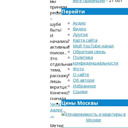
вегетарианцем
- 21 001
мы
приняли
Перейти
решение
–
Аудио
шубе
Видео
быть!
Другое
И
Карта сайта
начались
Мой YouTube-канал
активные
Обратная связь
поиски…
Политика
Это
конфиденциальности
отдельная
Фото
тема,
О сайте
расскажу
Об авторе
лишь
Избранное
вкратце.
Ссылки
Конечно,
сначала…
Цены Москвы
Читать
далее
→
Метки: