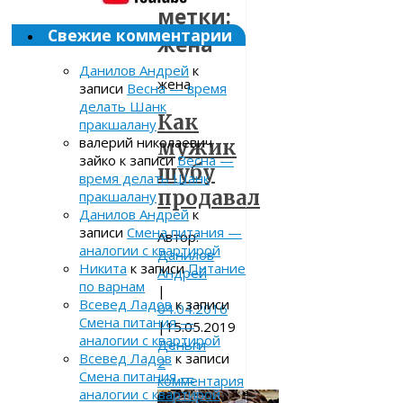
метки:
Свежие комментарии
жена
Данилов Андрей
к
жена
записи
Весна — время
делать Шанк
Как
пракшалану
валерий николаевич
мужик
зайко
к записи
Весна —
шубу
время делать Шанк
продавал
пракшалану
Данилов Андрей
к
записи
Смена питания —
Автор:
аналогии с квартирой
Данилов
Никита
к записи
Питание
Андрей
по варнам
|
Всевед Ладов
к записи
04.04.2016
Смена питания —
|
15.05.2019
аналогии с квартирой
Деньги
Всевед Ладов
к записи
2
Смена питания —
комментария
аналогии с квартирой