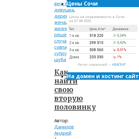
Цены Сочи
вегетарианство
,
девушка
,
деревня
,
Цены на недвижимость в Сочи
жена
,
на 07.08.2026
жизнь
,
Тип
Цена, ₽/м²
Динамика
решение
,
1-к кв.
318 220
0,24%
случай
,
2-к кв.
299 310
0,42%
совпадение
,
3-к кв.
308 560
0,01%
супруга
,
Дома
233 330
1%
шуба
Расчет показателей —
НЕАГЕНТ
Как
На домен и хостинг сайт
найти
свою
вторую
половинку
Автор:
Данилов
Андрей