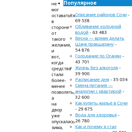
Популярное
не
мог
Описание районов Сочи
-
оставаться
69 538
в
Обливание холодной
стороне
водой
- 63 483
от
Весна — время делать
такого
Шанк пракшалану
-
желания,
54 876
и
Голодание по Оганян
-
вот,
43 701
когда
Жизнь без алкоголя
-
средства
39 900
стали
Расписание дня
- 35 034
более-
Смена питания —
менее
аналогии с квартирой
-
позволять,
32 600
а
Как купить жильё в Сочи
на
- 29 675
двор
Вода для здоровья
-
уже
26 780
опускалась
Как и почему я стал
зима,