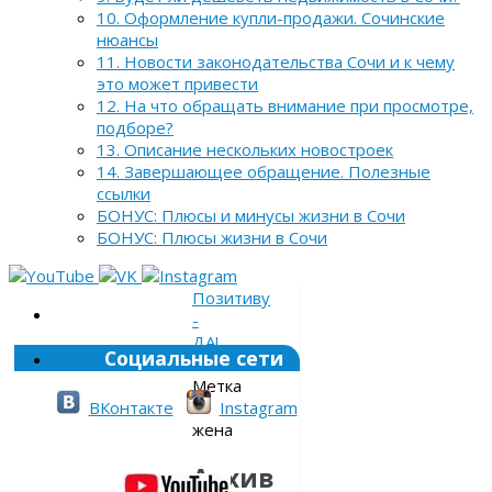
10. Оформление купли-продажи. Сочинские
нюансы
11. Новости законодательства Сочи и к чему
это может привести
12. На что обращать внимание при просмотре,
подборе?
13. Описание нескольких новостроек
14. Завершающее обращение. Полезные
ссылки
БОНУС: Плюсы и минусы жизни в Сочи
БОНУС: Плюсы жизни в Сочи
Позитиву
-
ДА!
Социальные сети
»
Метка
»
ВКонтакте
Instagram
жена
Архив