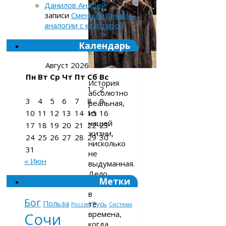
Данилов Андрей
к
записи
Смена питания —
аналогии с квартирой
Календарь
Август 2026
Пн
Вт
Ср
Чт
Пт
Сб
Вс
История
1
2
абсолютно
3
4
5
6
7
8
9
реальная,
из
10
11
12
13
14
15
16
нашей
17
18
19
20
21
22
23
жизни,
24
25
26
27
28
29
30
нисколько
31
не
« Июн
выдуманная.
Дело
Метки
было
в
Бог
Польза
те
Русь
Россия
Система
времена,
Сочи
когда