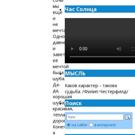
мы
Час Солнца
ещё
и
не
мечтали.
Одной
давней
и
заветной
её
мечтой
была
МЫСЛЬ
шуба.
Да-
Каков характер - такова
да,
судьба. /Филип Честерфилд/
хорошая
шуба,
Поиск
красивая,
тёплая,
дорогая!
на сайте
в интернете
Конечно,
я