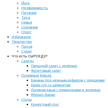
Йога
Недвижимость
Питание
Труд
Семья
Сознание
Спорт
Избранное
Творчество
Проза
Стихи
Что есть СЫРОЕДУ?
Салаты
Овощной салат с зеленью
Фруктовый салат
Основные блюда
Бананы под нежным кефиром с орешками
Крем-суп со шпинатом
Льняная каша с помидорами и зеленью
Яблоко-банан
Соусы
Кунжутный соус