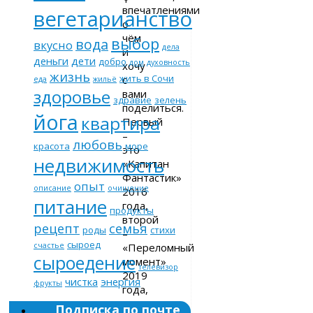
впечатлениями
вегетарианство
о
чём
выбор
вода
вкусно
дела
и
деньги
дети
добро
дом
духовность
хочу
жизнь
жить в Сочи
с
еда
жильё
здоровье
вами
здравие
зелень
поделиться.
йога
квартира
Первый
–
любовь
красота
море
это
недвижимость
«Капитан
Фантастик»
опыт
описание
очищение
2016
питание
года,
продукты
второй
рецепт
семья
роды
стихи
–
сыроед
«Переломный
счастье
сыроедение
момент»
телевизор
2019
чистка
энергия
фрукты
года,
название
Подписка по почте