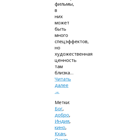
фильмы,
в
них
может
быть
много
спецэффектов,
но
художественная
ценность
там
близка…
Читать
далее
→
Метки:
Бог
,
добро
,
Индия
,
кино
,
Кхан
,
Оскар
,