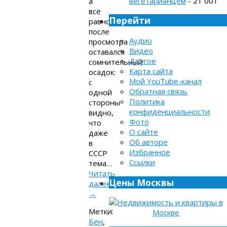
вегетарианцем
- 21 001
а
всё
Перейти
равно
после
Аудио
просмотра
Видео
оставался
Другое
сомнительный
Карта сайта
осадок:
Мой YouTube-канал
с
Обратная связь
одной
Политика
стороны
конфиденциальности
видно,
Фото
что
О сайте
даже
Об авторе
в
Избранное
СССР
Ссылки
тема…
Читать
Цены Москвы
далее
→
Метки:
Бен
,