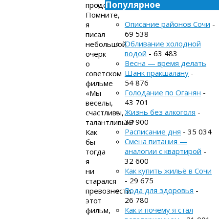
Популярное
продолжим.
Помните,
Описание районов Сочи
-
я
69 538
писал
Обливание холодной
небольшой
водой
- 63 483
очерк
Весна — время делать
о
Шанк пракшалану
-
советском
54 876
фильме
Голодание по Оганян
-
«Мы
43 701
веселы,
Жизнь без алкоголя
-
счастливы,
39 900
талантливы»?
Расписание дня
- 35 034
Как
Смена питания —
бы
аналогии с квартирой
-
тогда
32 600
я
Как купить жильё в Сочи
ни
- 29 675
старался
Вода для здоровья
-
превознести
26 780
этот
Как и почему я стал
фильм,