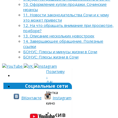
10. Оформление купли-продажи. Сочинские
нюансы
11. Новости законодательства Сочи и к чему
это может привести
12. На что обращать внимание при просмотре,
подборе?
13. Описание нескольких новостроек
14. Завершающее обращение. Полезные
ссылки
БОНУС: Плюсы и минусы жизни в Сочи
БОНУС: Плюсы жизни в Сочи
Позитиву
-
ДА!
Социальные сети
»
Метка
»
ВКонтакте
Instagram
кино
Архив