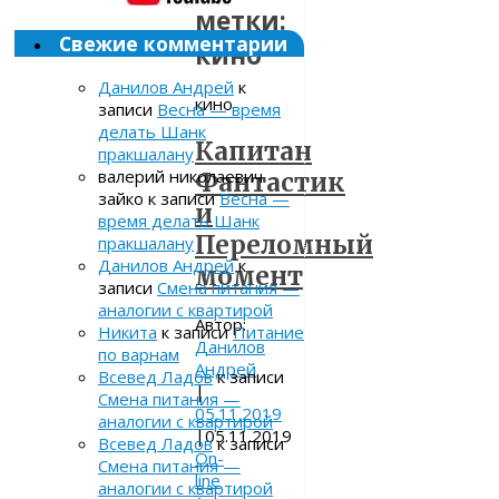
метки:
Свежие комментарии
кино
Данилов Андрей
к
кино
записи
Весна — время
делать Шанк
Капитан
пракшалану
валерий николаевич
Фантастик
зайко
к записи
Весна —
и
время делать Шанк
Переломный
пракшалану
Данилов Андрей
к
момент
записи
Смена питания —
аналогии с квартирой
Автор:
Никита
к записи
Питание
Данилов
по варнам
Андрей
Всевед Ладов
к записи
|
Смена питания —
05.11.2019
аналогии с квартирой
|
05.11.2019
Всевед Ладов
к записи
On-
Смена питания —
line
аналогии с квартирой