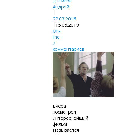
Данилов
Андрей
|
22.03.2016
|
15.05.2019
On-
line
7
комментариев
Вчера
посмотрел
интереснейший
фильм!
Называется