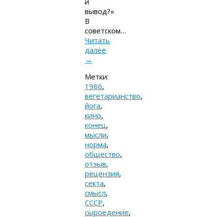
и
вывод?»
В
советском…
Читать
далее
→
Метки:
1986
,
вегетарианство
,
йога
,
кино
,
конец
,
мысли
,
норма
,
общество
,
отзыв
,
рецензия
,
секта
,
смысл
,
СССР
,
сыроедение
,