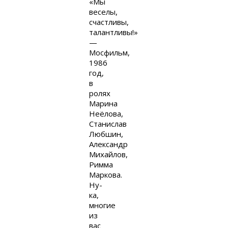
«Мы
веселы,
счастливы,
талантливы!»
—
Мосфильм,
1986
год,
в
ролях
Марина
Неёлова,
Станислав
Любшин,
Александр
Михайлов,
Римма
Маркова.
Ну-
ка,
многие
из
вас