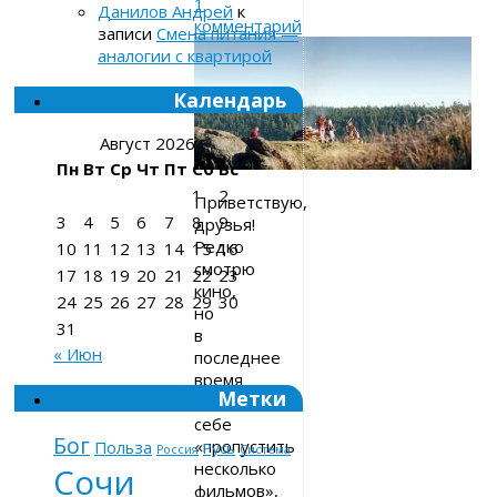
1
Данилов Андрей
к
комментарий
записи
Смена питания —
аналогии с квартирой
Календарь
Август 2026
Пн
Вт
Ср
Чт
Пт
Сб
Вс
1
2
Приветствую,
3
4
5
6
7
8
9
друзья!
Редко
10
11
12
13
14
15
16
смотрю
17
18
19
20
21
22
23
кино,
24
25
26
27
28
29
30
но
31
в
« Июн
последнее
время
Метки
позволил
себе
Бог
«пропустить
Польза
Русь
Россия
Система
несколько
Сочи
фильмов»,