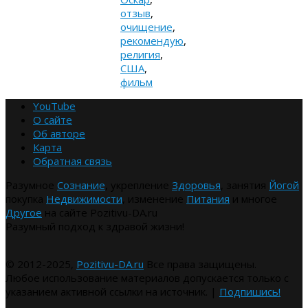
отзыв
,
очищение
,
рекомендую
,
религия
,
США
,
фильм
YouTube
О сайте
Об авторе
Карта
Обратная связь
Разумное
Сознание
, укрепление
Здоровья
, занятия
Йогой
покупка
Недвижимости
, изменение
Питания
и многое
Другое
на сайте Pozitivu-DA.ru
Разумный подход к здравой жизни!
© 2012-2025,
Pozitivu-DA.ru
Все права защищены.
Любое использование материалов допускается только с
указанием активной ссылки на источник. |
Подпишись!