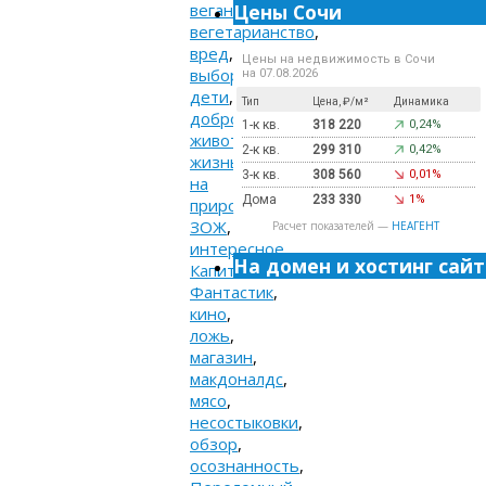
Цены Сочи
веганство
,
вегетарианство
,
вред
,
Цены на недвижимость в Сочи
выбор
,
на 07.08.2026
дети
,
Тип
Цена, ₽/м²
Динамика
доброта
,
1-к кв.
318 220
0,24%
животные
,
2-к кв.
299 310
0,42%
жизнь
3-к кв.
308 560
0,01%
на
Дома
233 330
1%
природе
,
ЗОЖ
,
Расчет показателей —
НЕАГЕНТ
интересное
,
На домен и хостинг сайт
Капитан
Фантастик
,
кино
,
ложь
,
магазин
,
макдоналдс
,
мясо
,
несостыковки
,
обзор
,
осознанность
,