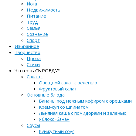
Йога
Недвижимость
Питание
Труд
Семья
Сознание
Спорт
Избранное
Творчество
Проза
Стихи
Что есть СЫРОЕДУ?
Салаты
Овощной салат с зеленью
Фруктовый салат
Основные блюда
Бананы под нежным кефиром с орешками
Крем-суп со шпинатом
Льняная каша с помидорами и зеленью
Яблоко-банан
Соусы
Кунжутный соус