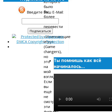
которого
было
бы
Введите Ваш E-Mail:
более
точно
перевести
как
«Изменяющие
игру»
(Game
changers),
но
Ты помнишь как всё
это
начиналось…
на
мой
взгляд.
Если
вы
ещё
не
смотрели
эти
фильмы,