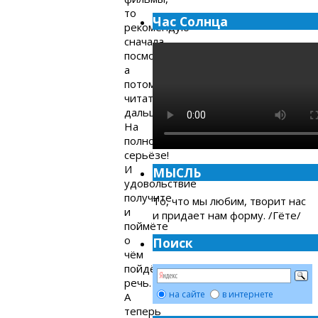
то
Час Солнца
рекомендую
сначала
посмотреть,
а
потом
читать
дальше.
На
полном
серьёзе!
И
МЫСЛЬ
удовольствие
получите
То, что мы любим, творит нас
и
и придает нам форму. /Гёте/
поймёте
о
Поиск
чём
пойдёт
речь.
на сайте
в интернете
А
теперь