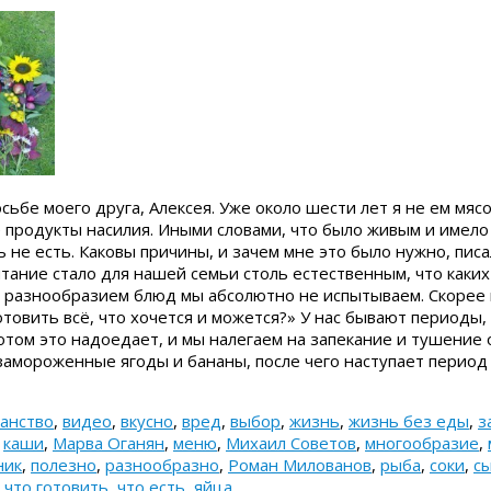
сьбе моего друга, Алексея. Уже около шести лет я не ем мясо
 продукты насилия. Иными словами, что было живым и имело
 не есть. Каковы причины, и зачем мне это было нужно, писал
тание стало для нашей семьи столь естественным, что каких
 разнообразием блюд мы абсолютно не испытываем. Скорее 
готовить всё, что хочется и можется?» У нас бывают периоды,
потом это надоедает, и мы налегаем на запекание и тушение
замороженные ягоды и бананы, после чего наступает период
анство
,
видео
,
вкусно
,
вред
,
выбор
,
жизнь
,
жизнь без еды
,
з
,
каши
,
Марва Оганян
,
меню
,
Михаил Советов
,
многообразие
,
ник
,
полезно
,
разнообразно
,
Роман Милованов
,
рыба
,
соки
,
с
,
что готовить
,
что есть
,
яйца