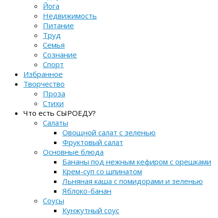
Йога
Недвижимость
Питание
Труд
Семья
Сознание
Спорт
Избранное
Творчество
Проза
Стихи
Что есть СЫРОЕДУ?
Салаты
Овощной салат с зеленью
Фруктовый салат
Основные блюда
Бананы под нежным кефиром с орешками
Крем-суп со шпинатом
Льняная каша с помидорами и зеленью
Яблоко-банан
Соусы
Кунжутный соус