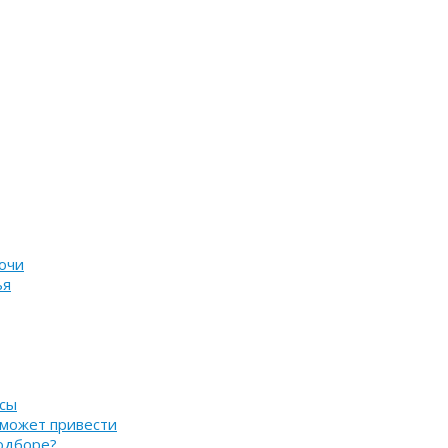
очи
ья
нсы
 может привести
подборе?