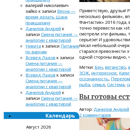
валерий николаевич
Приветствую, друзья! Р
зайко
к записи
Весна —
несколько фильмов», вп
время делать Шанк
Фантастик» 2016 года,
пракшалану
точно перевести как «И
Данилов Андрей
к
смотрели эти фильмы, 
записи
Смена питания —
серьёзе! И удовольстви
аналогии с квартирой
писал небольшой очерк 
Никита
к записи
Питание
старался превознести э
по варнам
одной стороны видно, 
Всевед Ладов
к записи
Смена питания —
Метки:
Бен
,
веганство
,
аналогии с квартирой
ЗОЖ
,
интересное
,
Капи
Всевед Ладов
к записи
осознанность
,
Перелом
Смена питания —
рыба
,
семья
,
Система
,
с
аналогии с квартирой
Данилов Андрей
к
Вы готовы ест
записи
Смена питания —
аналогии с квартирой
Автор:
Данилов Андрей
Календарь
2 комментария
Август 2026