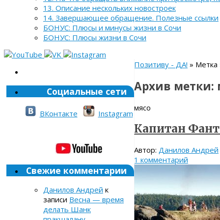
13. Описание нескольких новостроек
14. Завершающее обращение. Полезные ссылки
БОНУС: Плюсы и минусы жизни в Сочи
БОНУС: Плюсы жизни в Сочи
Позитиву - ДА!
» Метка 
Архив метки:
Социальные сети
мясо
ВКонтакте
Instagram
Капитан Фант
Автор:
Данилов Андрей
1 комментарий
Свежие комментарии
Данилов Андрей
к
записи
Весна — время
делать Шанк
пракшалану