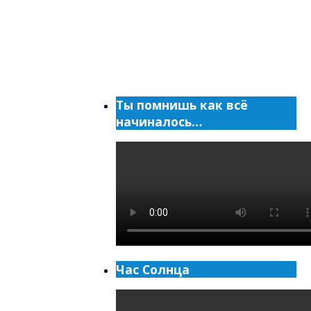
Ты помнишь как всё
начиналось…
Час Солнца