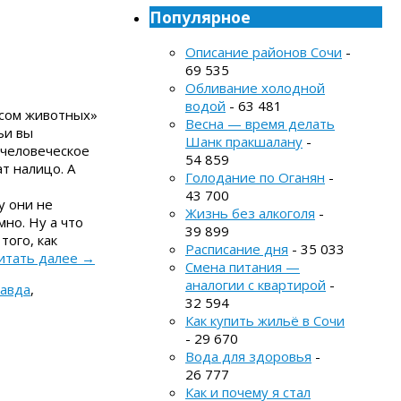
Популярное
Описание районов Сочи
-
69 535
Обливание холодной
водой
- 63 481
ясом животных»
Весна — время делать
ьи вы
Шанк пракшалану
-
 человеческое
54 859
т налицо. А
Голодание по Оганян
-
43 700
у они не
Жизнь без алкоголя
-
мно. Ну а что
39 899
того, как
Расписание дня
- 35 033
итать далее
→
Смена питания —
аналогии с квартирой
-
авда
,
32 594
Как купить жильё в Сочи
- 29 670
Вода для здоровья
-
26 777
Как и почему я стал