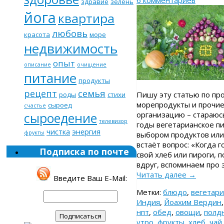
6 комментариев
здравие
зелень
йога
квартира
любовь
красота
море
недвижимость
опыт
описание
очищение
питание
продукты
рецепт
семья
Пишу эту статью по про
роды
стихи
морепродукты и прочие
сыроед
счастье
сыроедение
организацию – стараюсь
телевизор
годы вегетарианское пи
чистка
энергия
фрукты
выбором продуктов или
встаёт вопрос: «Когда 
Подписка по почте
свой хлеб или пироги, 
вдруг, вспоминаем про 
Читать далее
→
Введите Ваш E-Mail:
Метки:
блюдо
,
вегетари
Индия
,
Йоахим Вердин
нпт
,
обед
,
овощи
,
полд
утро
,
фрукты
,
хлеб
,
чай