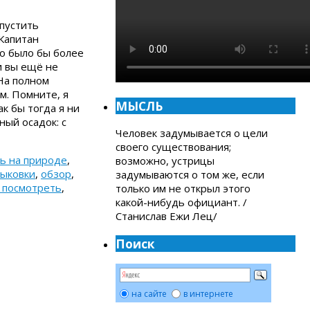
опустить
«Капитан
го было бы более
и вы ещё не
На полном
м. Помните, я
МЫСЛЬ
к бы тогда я ни
ный осадок: с
Человек задумывается о цели
своего существования;
ь на природе
,
возможно, устрицы
тыковки
,
обзор
,
задумываются о том же, если
 посмотреть
,
только им не открыл этого
какой-нибудь официант. /
Станислав Ежи Лец/
Поиск
на сайте
в интернете