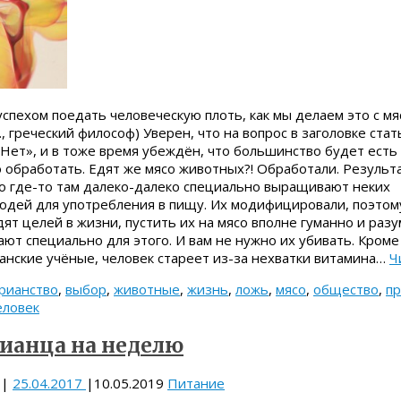
успехом поедать человеческую плоть, как мы делаем это с м
., греческий философ) Уверен, что на вопрос в заголовке стат
Нет», и в тоже время убеждён, что большинство будет есть
о обработать. Едят же мясо животных?! Обработали. Результа
то где-то там далеко-далеко специально выращивают неких
юдей для употребления в пищу. Их модифицировали, поэтом
дят целей в жизни, пустить их на мясо вполне гуманно и разу
ют специально для этого. И вам не нужно их убивать. Кроме 
анские учёные, человек стареет из-за нехватки витамина…
Ч
рианство
,
выбор
,
животные
,
жизнь
,
ложь
,
мясо
,
общество
,
пр
еловек
ианца на неделю
|
25.04.2017
|
10.05.2019
Питание