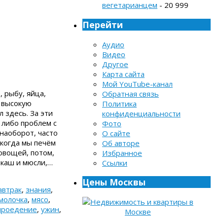
вегетарианцем
- 20 999
Перейти
Аудио
Видео
Другое
Карта сайта
Мой YouTube-канал
, рыбу, яйца,
Обратная связь
 высокую
Политика
 здесь. За эти
конфиденциальности
 либо проблем с
Фото
наоборот, часто
О сайте
 когда мы печём
Об авторе
 овощей, потом,
Избранное
 каш и мюсли,…
Ссылки
Цены Москвы
автрак
,
знания
,
молочка
,
мясо
,
ыроедение
,
ужин
,