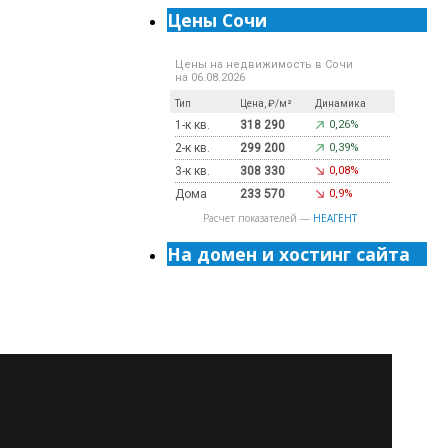
Цены Сочи
Цены на недвижимость в Сочи
на 06.08.2026
Тип
Цена, ₽/м²
Динамика
1-к кв.
318 290
0,26%
2-к кв.
299 200
0,39%
3-к кв.
308 330
0,08%
Дома
233 570
0,9%
Расчет показателей —
НЕАГЕНТ
На домен и хостинг сайта