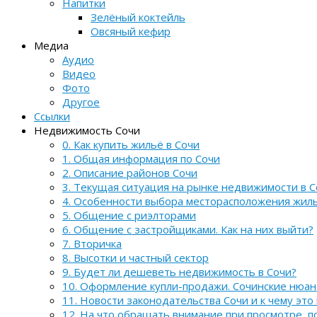
Напитки
Зелёный коктейль
Овсяный кефир
Медиа
Аудио
Видео
Фото
Другое
Ссылки
Недвижимость Сочи
0. Как купить жильё в Сочи
1. Общая информация по Сочи
2. Описание районов Сочи
3. Текущая ситуация на рынке недвижимости в С
4. Особенности выбора месторасположения жил
5. Общение с риэлторами
6. Общение с застройщиками. Как на них выйти?
7. Вторичка
8. Высотки и частный сектор
9. Будет ли дешеветь недвижимость в Сочи?
10. Оформление купли-продажи. Сочинские нюа
11. Новости законодательства Сочи и к чему это
12. На что обращать внимание при просмотре, 