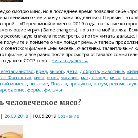
едко смотрю кино, но в последнее время позволил себе «пр
ечатлениями о чём и хочу с вами поделиться. Первый – это 
 второй – «Переломный момент» 2019 года, название которо
зменяющие игру» (Game changers), но это на мой взгляд. Есл
то рекомендую сначала посмотреть, а потом читать дальше. 
е получите и поймёте о чём пойдёт речь. А теперь продолжи
о советском фильме «Мы веселы, счастливы, талантливы»? Ка
тот фильм, а всё равно после просмотра оставался сомнитель
что даже в СССР тема…
Читать далее
→
вегетарианство
,
вред
,
выбор
,
дети
,
доброта
,
животные
,
жизн
тан Фантастик
,
кино
,
ложь
,
магазин
,
макдоналдс
,
мясо
,
несос
ный момент
,
питание
,
Польза
,
продукты
,
разум
,
рекомендую
ыроедение
,
ферма
,
фильмы
ь человеческое мясо?
|
26.03.2018
|
10.05.2019
Сознание