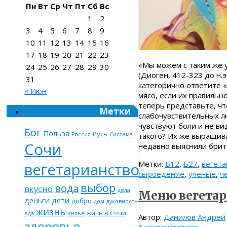
Пн
Вт
Ср
Чт
Пт
Сб
Вс
1
2
3
4
5
6
7
8
9
10
11
12
13
14
15
16
17
18
19
20
21
22
23
«Мы можем с таким же 
24
25
26
27
28
29
30
(Диоген, 412-323 до н.э
31
категорично ответите «
« Июн
мясо, если их правильн
теперь представьте, ч
Метки
слабочувствительных л
чувствуют боли и не ви
Бог
Польза
Русь
такого? Их же выращива
Россия
Система
Сочи
недавно выяснили брит
Метки:
Б12
,
Б27
,
вегета
вегетарианство
сыроедение
,
ученые
,
ч
выбор
вода
вкусно
дела
Меню вегетар
деньги
дети
добро
дом
духовность
жизнь
жить в Сочи
еда
жильё
Автор:
Данилов Андрей
здоровье