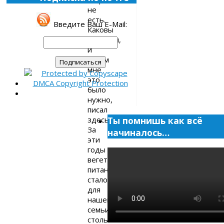
не
есть.
Введите Ваш E-Mail:
Каковы
причины,
и
зачем
мне
это
было
нужно,
писал
здесь.
Ты помнишь как всё
За
начиналось…
эти
годы
вегетарианское
питание
стало
для
нашей
семьи
столь