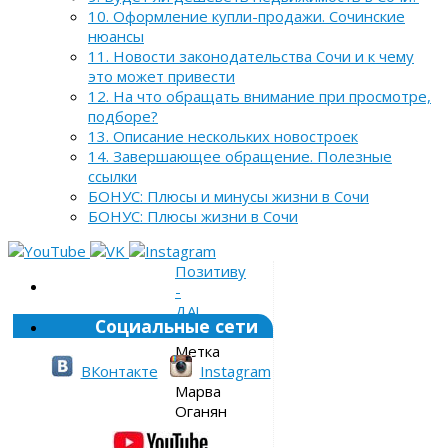
10. Оформление купли-продажи. Сочинские
нюансы
11. Новости законодательства Сочи и к чему
это может привести
12. На что обращать внимание при просмотре,
подборе?
13. Описание нескольких новостроек
14. Завершающее обращение. Полезные
ссылки
БОНУС: Плюсы и минусы жизни в Сочи
БОНУС: Плюсы жизни в Сочи
Позитиву
-
ДА!
Социальные сети
»
Метка
»
ВКонтакте
Instagram
Марва
Оганян