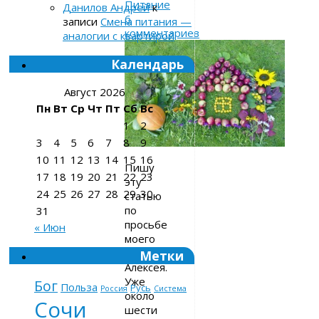
Питание
Данилов Андрей
к
6
записи
Смена питания —
комментариев
аналогии с квартирой
Календарь
Август 2026
Пн
Вт
Ср
Чт
Пт
Сб
Вс
1
2
3
4
5
6
7
8
9
10
11
12
13
14
15
16
Пишу
17
18
19
20
21
22
23
эту
24
25
26
27
28
29
30
статью
по
31
просьбе
« Июн
моего
друга,
Метки
Алексея.
Уже
Бог
Польза
Русь
Россия
Система
около
Сочи
шести