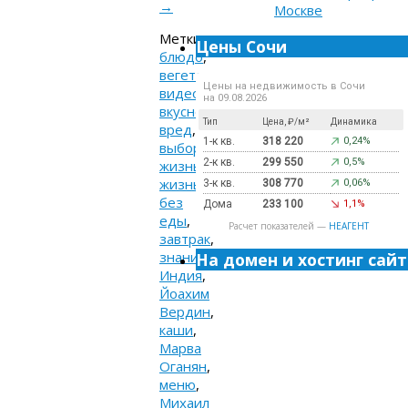
→
Метки:
Цены Сочи
блюдо
,
вегетарианство
,
Цены на недвижимость в Сочи
видео
,
на 09.08.2026
вкусно
,
Тип
Цена, ₽/м²
Динамика
вред
,
1-к кв.
318 220
0,24%
выбор
,
2-к кв.
299 550
0,5%
жизнь
,
жизнь
3-к кв.
308 770
0,06%
без
Дома
233 100
1,1%
еды
,
Расчет показателей —
НЕАГЕНТ
завтрак
,
знания
,
На домен и хостинг сайт
Индия
,
Йоахим
Вердин
,
каши
,
Марва
Оганян
,
меню
,
Михаил