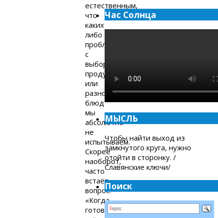
естественным,
Час Солнца
что
каких
либо
проблем
с
выбором
продуктов
или
разнообразием
блюд
мы
МЫСЛЬ
абсолютно
не
Чтобы найти выход из
испытываем.
замкнутого круга, нужно
Скорее
отойти в сторонку. /
наоборот,
Славянские ключи/
часто
встаёт
Поиск
вопрос:
«Когда
готовить