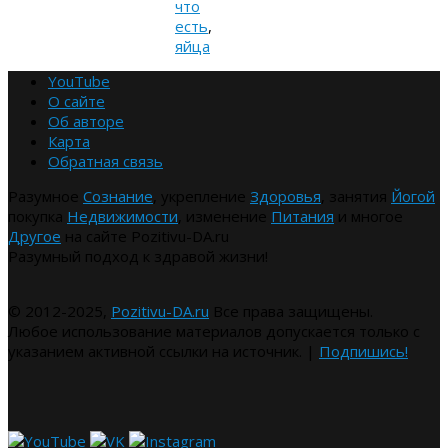
что
есть
,
яйца
YouTube
О сайте
Об авторе
Карта
Обратная связь
Разумное
Сознание
, укрепление
Здоровья
, занятия
Йогой
покупка
Недвижимости
, изменение
Питания
и многое
Другое
на сайте Pozitivu-DA.ru
Разумный подход к здравой жизни!
© 2012-2025,
Pozitivu-DA.ru
Все права защищены.
Любое использование материалов допускается только с
указанием активной ссылки на источник. |
Подпишись!