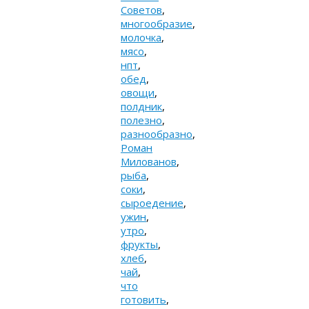
Советов
,
многообразие
,
молочка
,
мясо
,
нпт
,
обед
,
овощи
,
полдник
,
полезно
,
разнообразно
,
Роман
Милованов
,
рыба
,
соки
,
сыроедение
,
ужин
,
утро
,
фрукты
,
хлеб
,
чай
,
что
готовить
,