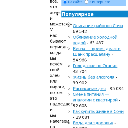
всё,
на сайте
в интернете
что
хочется
Популярное
и
можется?»
Описание районов Сочи
-
У
69 542
нас
Обливание холодной
бывают
водой
- 63 487
периоды,
Весна — время делать
когда
Шанк пракшалану
-
мы
54 968
печём
Голодание по Оганян
-
свой
43 704
хлеб
Жизнь без алкоголя
-
или
39 902
пироги,
Расписание дня
- 35 034
потом
Смена питания —
это
аналогии с квартирой
-
надоедает,
32 608
и
Как купить жильё в Сочи
мы
- 29 681
налегаем
Вода для здоровья
-
на