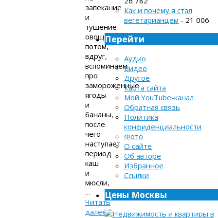
26 782
запекание
Как и почему я стал
и
вегетарианцем
- 21 006
тушение
овощей,
Перейти
потом,
вдруг,
Аудио
вспоминаем
Видео
про
Другое
замороженные
Карта сайта
ягоды
Мой YouTube-канал
и
Обратная связь
бананы,
Политика
после
конфиденциальности
чего
Фото
наступает
О сайте
период
Об авторе
каш
Избранное
и
Ссылки
мюсли,
…
Цены Москвы
Читать
далее