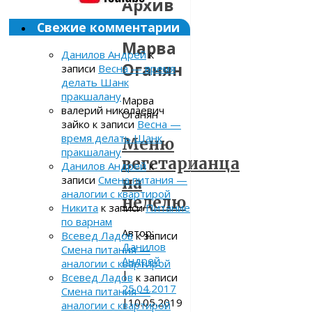
Архив
метки:
Свежие комментарии
Марва
Данилов Андрей
к
Оганян
записи
Весна — время
делать Шанк
пракшалану
Марва
валерий николаевич
Оганян
зайко
к записи
Весна —
время делать Шанк
Меню
пракшалану
вегетарианца
Данилов Андрей
к
записи
Смена питания —
на
аналогии с квартирой
неделю
Никита
к записи
Питание
по варнам
Автор:
Всевед Ладов
к записи
Данилов
Смена питания —
Андрей
аналогии с квартирой
|
Всевед Ладов
к записи
25.04.2017
Смена питания —
|
10.05.2019
аналогии с квартирой