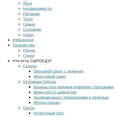
Йога
Недвижимость
Питание
Труд
Семья
Сознание
Спорт
Избранное
Творчество
Проза
Стихи
Что есть СЫРОЕДУ?
Салаты
Овощной салат с зеленью
Фруктовый салат
Основные блюда
Бананы под нежным кефиром с орешками
Крем-суп со шпинатом
Льняная каша с помидорами и зеленью
Яблоко-банан
Соусы
Кунжутный соус