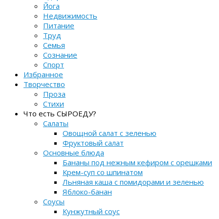
Йога
Недвижимость
Питание
Труд
Семья
Сознание
Спорт
Избранное
Творчество
Проза
Стихи
Что есть СЫРОЕДУ?
Салаты
Овощной салат с зеленью
Фруктовый салат
Основные блюда
Бананы под нежным кефиром с орешками
Крем-суп со шпинатом
Льняная каша с помидорами и зеленью
Яблоко-банан
Соусы
Кунжутный соус