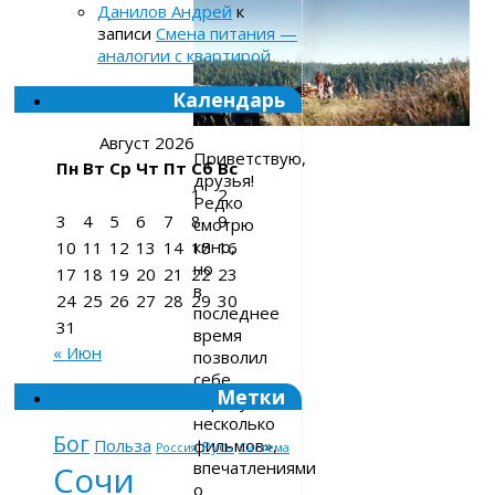
Данилов Андрей
к
записи
Смена питания —
аналогии с квартирой
Календарь
Август 2026
Приветствую,
Пн
Вт
Ср
Чт
Пт
Сб
Вс
друзья!
1
2
Редко
3
4
5
6
7
8
9
смотрю
кино,
10
11
12
13
14
15
16
но
17
18
19
20
21
22
23
в
24
25
26
27
28
29
30
последнее
31
время
« Июн
позволил
себе
Метки
«пропустить
несколько
Бог
фильмов»,
Польза
Русь
Россия
Система
впечатлениями
Сочи
о