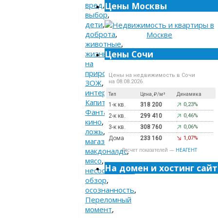
Цены Москвы
вред
,
выбор
,
дети
,
доброта
,
животные
,
Цены Сочи
жизнь
на
природе
,
Цены на недвижимость в Сочи
ЗОЖ
,
на 08.08.2026
интересное
,
Тип
Цена, ₽/м²
Динамика
Капитан
1-к кв.
318 200
0,23%
Фантастик
,
2-к кв.
299 410
0,46%
кино
,
3-к кв.
308 760
0,06%
ложь
,
Дома
233 160
1,07%
магазин
,
макдоналдс
,
Расчет показателей —
НЕАГЕНТ
мясо
,
На домен и хостинг сайт
несостыковки
,
обзор
,
осознанность
,
Переломный
момент
,