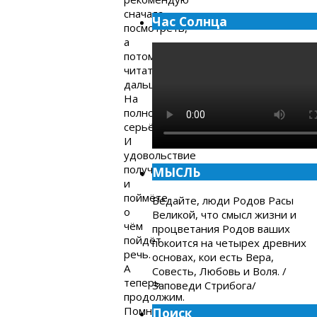
сначала
Час Солнца
посмотреть,
а
потом
читать
дальше.
На
полном
серьёзе!
И
удовольствие
получите
МЫСЛЬ
и
поймёте
Ведайте, люди Родов Расы
о
Великой, что смысл жизни и
чём
процветания Родов ваших
пойдёт
покоится на четырех древних
речь.
основах, кои есть Вера,
А
Совесть, Любовь и Воля. /
теперь
Заповеди Стрибога/
продолжим.
Помните,
Поиск