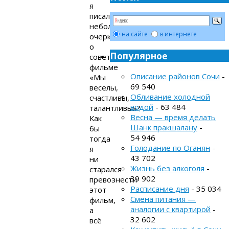
я
писал
небольшой
на сайте
в интернете
очерк
о
Популярное
советском
фильме
Описание районов Сочи
-
«Мы
69 540
веселы,
Обливание холодной
счастливы,
водой
- 63 484
талантливы»?
Весна — время делать
Как
Шанк пракшалану
-
бы
54 946
тогда
Голодание по Оганян
-
я
43 702
ни
Жизнь без алкоголя
-
старался
39 902
превознести
Расписание дня
- 35 034
этот
Смена питания —
фильм,
аналогии с квартирой
-
а
32 602
всё