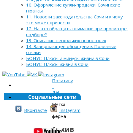
10. Оформление купли-продажи. Сочинские
нюансы
11. Новости законодательства Сочи и к чему
это может привести
12. На что обращать внимание при просмотре,
подборе?
13. Описание нескольких новостроек
14. Завершающее обращение. Полезные
ссылки
БОНУС: Плюсы и минусы жизни в Сочи
БОНУС: Плюсы жизни в Сочи
Позитиву
-
ДА!
Социальные сети
»
Метка
»
ВКонтакте
Instagram
ферма
Архив