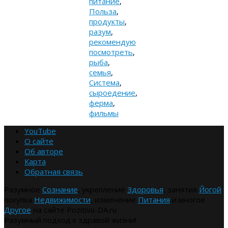
питание
,
Польза
,
продукты
,
разум
,
рекомендую
посмотреть
,
рыба
,
семья
,
Система
,
сыроедение
,
ферма
,
фильмы
YouTube
О сайте
Об авторе
Карта
Обратная связь
Разумное
Сознание
, укрепление
Здоровья
, занятия
Йогой
покупка
Недвижимости
, изменение
Питания
и многое
Другое
на сайте Pozitivu-DA.ru
Разумный подход к здравой жизни!