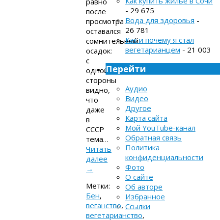
Как купить жильё в Сочи
равно
- 29 675
после
Вода для здоровья
-
просмотра
26 781
оставался
Как и почему я стал
сомнительный
вегетарианцем
- 21 003
осадок:
с
Перейти
одной
стороны
Аудио
видно,
Видео
что
Другое
даже
Карта сайта
в
Мой YouTube-канал
СССР
Обратная связь
тема…
Политика
Читать
конфиденциальности
далее
Фото
→
О сайте
Метки:
Об авторе
Бен
,
Избранное
веганство
,
Ссылки
вегетарианство
,