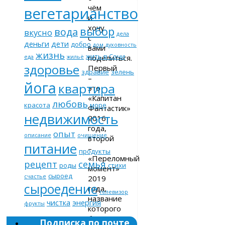
чём
вегетарианство
и
хочу
выбор
вода
вкусно
дела
с
деньги
дети
добро
дом
духовность
вами
жизнь
жить в Сочи
поделиться.
еда
жильё
здоровье
Первый
здравие
зелень
–
йога
квартира
это
«Капитан
любовь
красота
море
Фантастик»
недвижимость
2016
года,
опыт
описание
очищение
второй
питание
–
продукты
«Переломный
рецепт
семья
роды
стихи
момент»
сыроед
счастье
2019
сыроедение
года,
телевизор
название
чистка
энергия
фрукты
которого
было
Подписка по почте