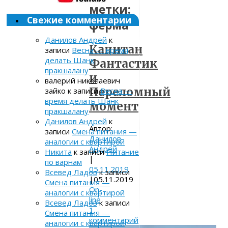
метки:
Свежие комментарии
ферма
Данилов Андрей
к
Капитан
записи
Весна — время
делать Шанк
Фантастик
пракшалану
и
валерий николаевич
Переломный
зайко
к записи
Весна —
время делать Шанк
момент
пракшалану
Данилов Андрей
к
Автор:
записи
Смена питания —
Данилов
аналогии с квартирой
Андрей
Никита
к записи
Питание
|
по варнам
05.11.2019
Всевед Ладов
к записи
|
05.11.2019
Смена питания —
On-
аналогии с квартирой
line
Всевед Ладов
к записи
1
Смена питания —
комментарий
аналогии с квартирой