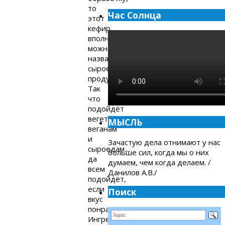
то
Час Солнца
этот
кефир
вполне
можно
назвать
сыроедческим
продуктом.
Так
что
подойдёт
вегетарианцам,
МЫСЛЬ
веганам
и
Зачастую дела отнимают у нас
сыроедам…
больше сил, когда мы о них
да
думаем, чем когда делаем. /
всем
Данилов А.В./
подойдёт,
если
Поиск
вкус
понравится.
Ингредиенты