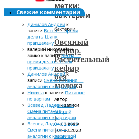
метки:
Свежие комментарии
бактерии
Данилов Андрей
к
бактерии
записи
Весна — время
делать Шанк
Овсяный
пракшалану
валерий николаевич
кефир.
зайко
к записи
Весна —
Растительный
время делать Шанк
кефир
пракшалану
Данилов Андрей
к
без
записи
Смена питания —
молока
аналогии с квартирой
Никита
к записи
Питание
по варнам
Автор:
Всевед Ладов
к записи
Данилов
Смена питания —
Андрей
аналогии с квартирой
|
Всевед Ладов
к записи
04.02.2023
Смена питания —
|
04.02.2023
аналогии с квартирой
Напитки