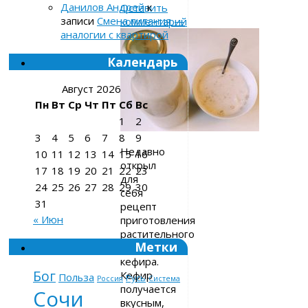
Данилов Андрей
к
Оставить
записи
Смена питания —
комментарий
аналогии с квартирой
Календарь
Август 2026
Пн
Вт
Ср
Чт
Пт
Сб
Вс
1
2
3
4
5
6
7
8
9
Недавно
10
11
12
13
14
15
16
открыл
17
18
19
20
21
22
23
для
24
25
26
27
28
29
30
себя
31
рецепт
« Июн
приготовления
растительного
Метки
овсяного
кефира.
Бог
Кефир
Польза
Русь
Россия
Система
получается
Сочи
вкусным,