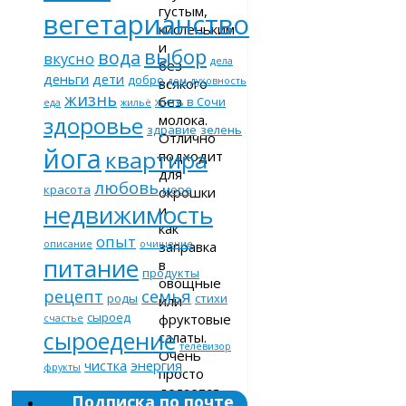
густым,
вегетарианство
кисленьким
и
выбор
вода
вкусно
дела
без
деньги
дети
добро
всякого
дом
духовность
жизнь
без
жить в Сочи
еда
жильё
молока.
здоровье
здравие
зелень
Отлично
йога
квартира
подходит
для
любовь
красота
море
окрошки
недвижимость
и
как
опыт
заправка
описание
очищение
питание
в
продукты
овощные
рецепт
семья
роды
стихи
или
сыроед
фруктовые
счастье
сыроедение
салаты.
телевизор
Очень
чистка
энергия
фрукты
просто
делается,
Подписка по почте