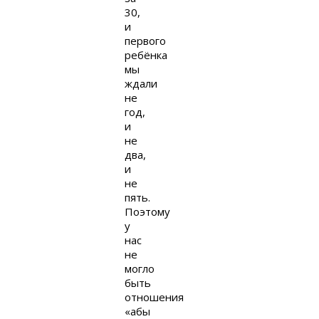
30,
и
первого
ребёнка
мы
ждали
не
год,
и
не
два,
и
не
пять.
Поэтому
у
нас
не
могло
быть
отношения
«абы