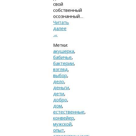
свой
собственный
осознанный…
Читать
далее
→
Метки:
акушерка
,
бабичье
,
бактерии
,
взгляд
,
выбор
,
дело
,
деньги
,
дети
,
добро
,
дом
,
естественные
,
конвейер
,
мужской
,
опыт
,