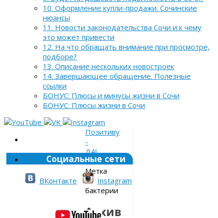
10. Оформление купли-продажи. Сочинские
нюансы
11. Новости законодательства Сочи и к чему
это может привести
12. На что обращать внимание при просмотре,
подборе?
13. Описание нескольких новостроек
14. Завершающее обращение. Полезные
ссылки
БОНУС: Плюсы и минусы жизни в Сочи
БОНУС: Плюсы жизни в Сочи
Позитиву
-
ДА!
Социальные сети
»
Метка
»
ВКонтакте
Instagram
бактерии
Архив