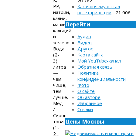
26 782
РР,
Как и почему я стал
натрий,
вегетарианцем
- 21 006
калий,
Перейти
магний,
кальций
и
Аудио
железо.
Видео
Вода
Другое
(2-
Карта сайта
3)
Мой YouTube-канал
литра
Обратная связь
—
Политика
чем
конфиденциальности
чище,
Фото
тем
О сайте
лучше.
Об авторе
Мёд
Избранное
/
Ссылки
Сироп
Цены Москвы
топинамбура
(1-
2…