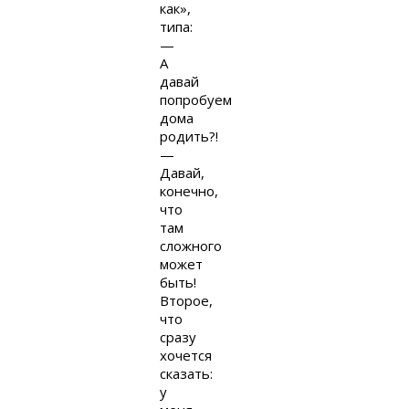
как»,
типа:
—
А
давай
попробуем
дома
родить?!
—
Давай,
конечно,
что
там
сложного
может
быть!
Второе,
что
сразу
хочется
сказать:
у