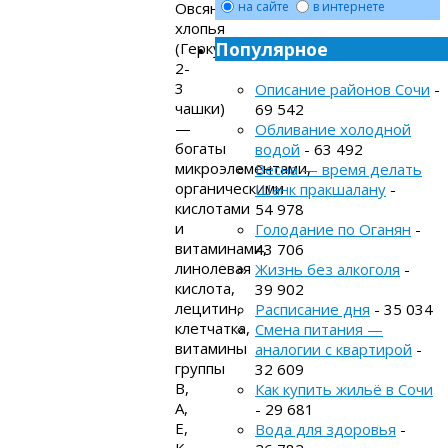
Овсяные
на сайте
в интернете
хлопья
Популярное
(Геркулес,
2-
3
Описание районов Сочи
-
чашки)
69 542
—
Обливание холодной
богаты
водой
- 63 492
микроэлементами,
Весна — время делать
органическими
Шанк пракшалану
-
кислотами
54 978
и
Голодание по Оганян
-
витаминами,
43 706
линолевая
Жизнь без алкоголя
-
кислота,
39 902
лецитин,
Расписание дня
- 35 034
клетчатка,
Смена питания —
витамины
аналогии с квартирой
-
группы
32 609
В,
Как купить жильё в Сочи
А,
- 29 681
Е,
Вода для здоровья
-
К,