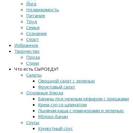
Йога
Недвижимость
Питание
Труд
Семья
Сознание
Спорт
Избранное
Творчество
Проза
Стихи
Что есть СЫРОЕДУ?
Салаты
Овощной салат с зеленью
Фруктовый салат
Основные блюда
Бананы под нежным кефиром с орешками
Крем-суп со шпинатом
Льняная каша с помидорами и зеленью
Яблоко-банан
Соусы
Кунжутный соус