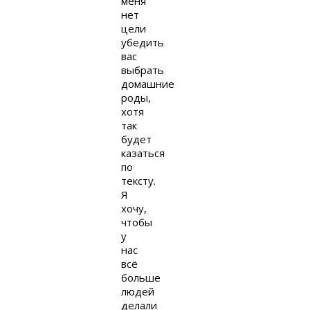
меня
нет
цели
убедить
вас
выбрать
домашние
роды,
хотя
так
будет
казаться
по
тексту.
Я
хочу,
чтобы
у
нас
всё
больше
людей
делали