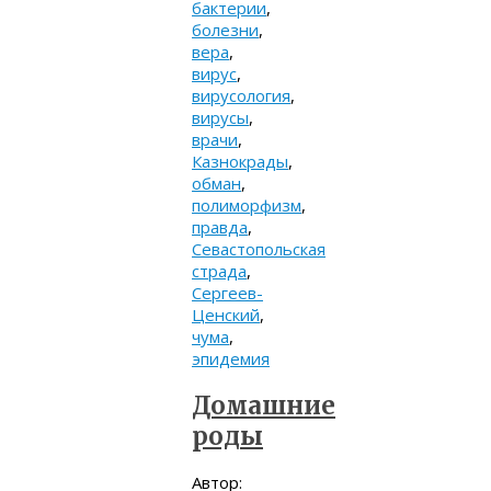
бактерии
,
болезни
,
вера
,
вирус
,
вирусология
,
вирусы
,
врачи
,
Казнокрады
,
обман
,
полиморфизм
,
правда
,
Севастопольская
страда
,
Сергеев-
Ценский
,
чума
,
эпидемия
Домашние
роды
Автор: