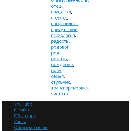
ответственность
,
отец
,
плацента
,
подход
,
понравилось
,
присутствие
,
психология
,
радость
,
родовой
,
роды
,
рожать
,
рождение
,
роль
,
семья
,
стульчик
,
транспортировка
,
чистота
YouTube
О сайте
Об авторе
Карта
Обратная связь