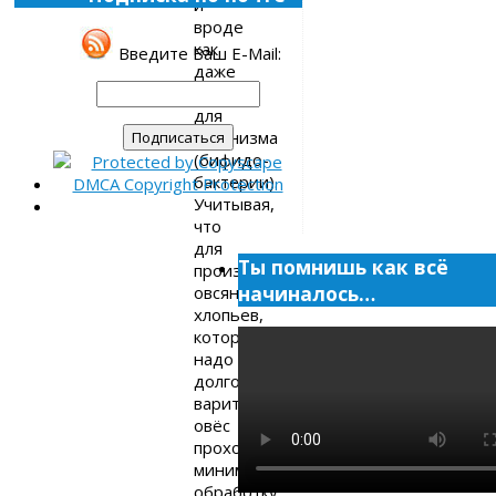
и
вроде
как
Введите Ваш E-Mail:
даже
полезен
для
организма
(бифидо-
бактерии).
Учитывая,
что
для
Ты помнишь как всё
производства
начиналось…
овсяных
хлопьев,
которые
надо
долго
варить,
овёс
проходит
минимальную
обработку,