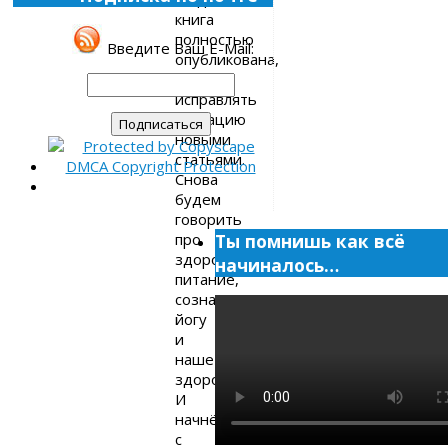
книга
полностью
Введите Ваш E-Mail:
опубликована,
буду
исправлять
ситуацию
новыми
статьями.
Снова
будем
говорить
про
Ты помнишь как всё
здоровое
начиналось…
питание,
сознание,
йогу
и
наше
здоровье.
И
начнём
с