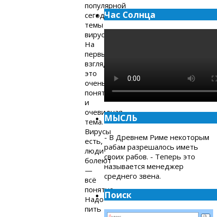
популярной
Час Солнца
сегодня
темы
вирусов.
На
первый
взгляд,
это
очень
понятная
и
очевидная
МЫСЛЬ
тема.
Вирусы
- В Древнем Риме некоторым
есть,
рабам разрешалось иметь
люди
своих рабов. - Теперь это
болеют
называется менеджер
—
среднего звена.
всё
понятно.
Поиск
Надо
пить