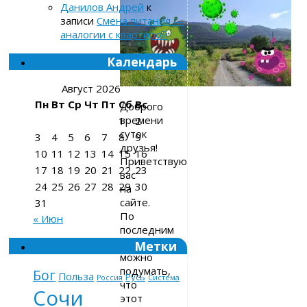
Данилов Андрей
к
записи
Смена питания —
аналогии с квартирой
Календарь
Август 2026
Пн
Вт
Ср
Чт
Пт
Сб
Вс
Доброго
времени
1
2
суток
3
4
5
6
7
8
9
друзья!
10
11
12
13
14
15
16
Приветствую
17
18
19
20
21
22
23
вас
24
25
26
27
28
29
30
на
сайте.
31
По
« Июн
последним
статьям
Метки
можно
подумать,
Бог
Польза
Русь
Россия
Система
что
Сочи
этот