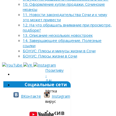
10. Оформление купли-продажи. Сочинские
нюансы
11. Новости законодательства Сочи и к чему
это может привести
12. На что обращать внимание при просмотре,
подборе?
13. Описание нескольких новостроек
14. Завершающее обращение. Полезные
ссылки
БОНУС: Плюсы и минусы жизни в Сочи
БОНУС: Плюсы жизни в Сочи
Позитиву
-
ДА!
Социальные сети
»
Метка
»
ВКонтакте
Instagram
вирус
Архив