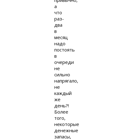
привычно,
а
что
раз-
два
в
месяц
надо
постоять
в
очереди
не
сильно
напрягало,
не
каждый
же
день?!
Более
того,
некоторые
денежные
запасы,