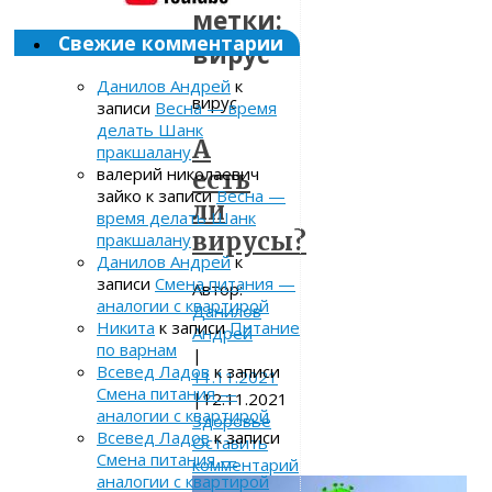
метки:
Свежие комментарии
вирус
Данилов Андрей
к
вирус
записи
Весна — время
делать Шанк
А
пракшалану
валерий николаевич
есть
зайко
к записи
Весна —
ли
время делать Шанк
вирусы?
пракшалану
Данилов Андрей
к
записи
Смена питания —
Автор:
аналогии с квартирой
Данилов
Никита
к записи
Питание
Андрей
по варнам
|
Всевед Ладов
к записи
11.11.2021
Смена питания —
|
12.11.2021
аналогии с квартирой
Здоровье
Всевед Ладов
к записи
Оставить
Смена питания —
комментарий
аналогии с квартирой