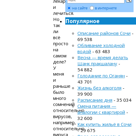
лекарства
и
на сайте
в интернете
лечиться.
Но
Популярное
так
ли
Описание районов Сочи
-
всё
69 538
просто
Обливание холодной
на
водой
- 63 483
самом
Весна — время делать
деле?
Шанк пракшалану
-
У
54 882
меня
Голодание по Оганян
-
и
43 701
раньше
Жизнь без алкоголя
-
было
39 900
много
Расписание дня
- 35 034
сомнений
Смена питания —
относительно
аналогии с квартирой
-
вирусов,
32 600
например,
Как купить жильё в Сочи
относительно
- 29 675
вируса