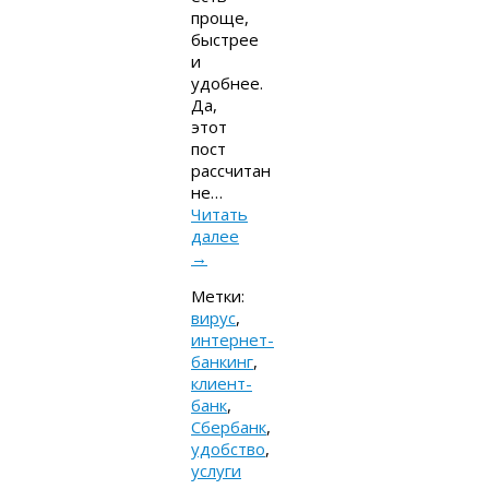
проще,
быстрее
и
удобнее.
Да,
этот
пост
рассчитан
не…
Читать
далее
→
Метки:
вирус
,
интернет-
банкинг
,
клиент-
банк
,
Сбербанк
,
удобство
,
услуги