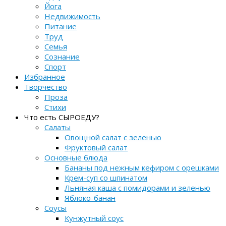
Йога
Недвижимость
Питание
Труд
Семья
Сознание
Спорт
Избранное
Творчество
Проза
Стихи
Что есть СЫРОЕДУ?
Салаты
Овощной салат с зеленью
Фруктовый салат
Основные блюда
Бананы под нежным кефиром с орешками
Крем-суп со шпинатом
Льняная каша с помидорами и зеленью
Яблоко-банан
Соусы
Кунжутный соус