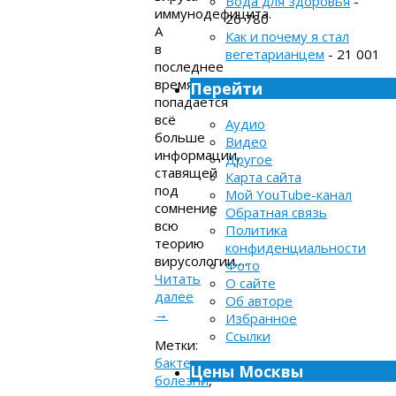
Вода для здоровья
-
иммунодефицита.
26 780
А
Как и почему я стал
в
вегетарианцем
- 21 001
последнее
время
Перейти
попадается
всё
Аудио
больше
Видео
информации,
Другое
ставящей
Карта сайта
под
Мой YouTube-канал
сомнение
Обратная связь
всю
Политика
теорию
конфиденциальности
вирусологии….
Фото
Читать
О сайте
далее
Об авторе
→
Избранное
Ссылки
Метки:
бактерии
,
Цены Москвы
болезни
,