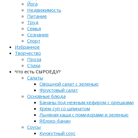
Йога
Недвижимость
Питание
Труд
Семья
Сознание
Спорт
Избранное
Творчество
Проза
Стихи
Что есть СЫРОЕДУ?
Салаты
Овощной салат с зеленью
Фруктовый салат
Основные блюда
Бананы под нежным кефиром с орешками
Крем-суп со шпинатом
Льняная каша с помидорами и зеленью
Яблоко-банан
Соусы
Кунжутный соус