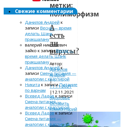
метки:
Свежие комментарии
полиморфизм
Данилов Андрей
к
А
записи
Весна — время
делать Шанк
есть
пракшалану
ли
валерий николаевич
вирусы?
зайко
к записи
Весна —
время делать Шанк
пракшалану
Автор:
Данилов Андрей
к
Данилов
записи
Смена питания —
Андрей
аналогии с квартирой
|
Никита
к записи
Питание
11.11.2021
по варнам
|
12.11.2021
Всевед Ладов
к записи
Здоровье
Смена питания —
Оставить
аналогии с квартирой
комментарий
Всевед Ладов
к записи
Смена питания —
аналогии с квартирой