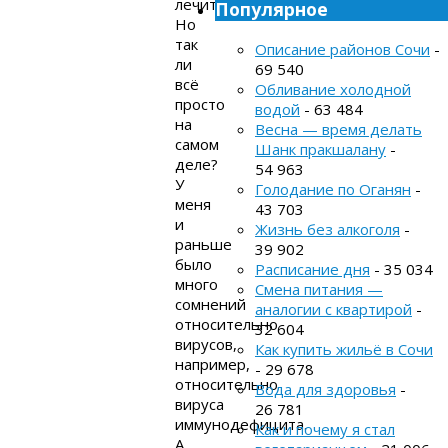
лечиться.
Популярное
Но
так
Описание районов Сочи
-
ли
69 540
всё
Обливание холодной
просто
водой
- 63 484
на
Весна — время делать
самом
Шанк пракшалану
-
деле?
54 963
У
Голодание по Оганян
-
меня
43 703
и
Жизнь без алкоголя
-
раньше
39 902
было
Расписание дня
- 35 034
много
Смена питания —
сомнений
аналогии с квартирой
-
относительно
32 604
вирусов,
Как купить жильё в Сочи
например,
- 29 678
относительно
Вода для здоровья
-
вируса
26 781
иммунодефицита.
Как и почему я стал
А