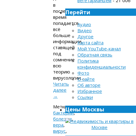
вегетарианцем
- 21 006
в
последнее
Перейти
время
попадается
Аудио
всё
Видео
больше
Другое
информации,
Карта сайта
ставящей
Мой YouTube-канал
под
Обратная связь
сомнение
Политика
всю
конфиденциальности
теорию
Фото
вирусологии….
О сайте
Читать
Об авторе
далее
Избранное
→
Ссылки
Метки:
Цены Москвы
бактерии
,
болезни
,
вера
,
вирус
,