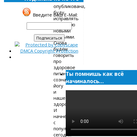
полностью
опубликована,
буду
Введите Ваш E-Mail:
исправлять
ситуацию
новыми
статьями.
Снова
будем
говорить
про
здоровое
Ты помнишь как всё
питание,
сознание,
начиналось…
йогу
и
наше
здоровье.
И
начнём
с
популярной
сегодня