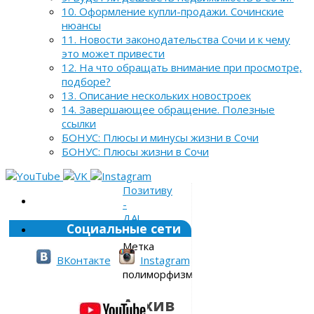
10. Оформление купли-продажи. Сочинские
нюансы
11. Новости законодательства Сочи и к чему
это может привести
12. На что обращать внимание при просмотре,
подборе?
13. Описание нескольких новостроек
14. Завершающее обращение. Полезные
ссылки
БОНУС: Плюсы и минусы жизни в Сочи
БОНУС: Плюсы жизни в Сочи
Позитиву
-
ДА!
Социальные сети
»
Метка
»
ВКонтакте
Instagram
полиморфизм
Архив