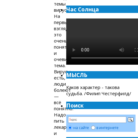
темы
Час Солнца
вирусов.
На
первый
взгляд,
это
очень
понятная
и
очевидная
тема.
Вирусы
МЫСЛЬ
есть,
люди
Каков характер - такова
болеют
судьба. /Филип Честерфилд/
—
всё
Поиск
понятно.
Надо
пить
лекарства
на сайте
в интернете
и