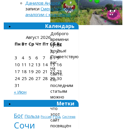
Данилов Андрей
к
записи
Смена питания —
аналогии с квартирой
Календарь
Доброго
Август 2026
времени
Пн
Вт
Ср
Чт
Пт
Сб
Вс
суток
друзья!
1
2
Приветствую
3
4
5
6
7
8
9
вас
10
11
12
13
14
15
16
на
17
18
19
20
21
22
23
сайте.
24
25
26
27
28
29
30
По
последним
31
статьям
« Июн
можно
подумать,
Метки
что
этот
Бог
Польза
Русь
Россия
Система
сайт
Сочи
посвящён