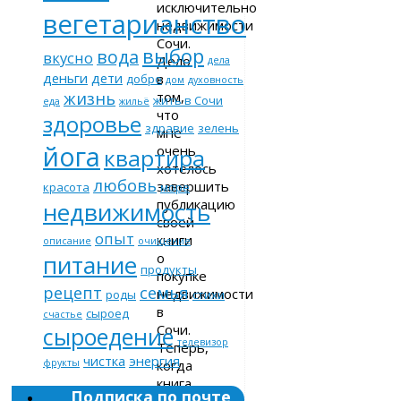
исключительно
вегетарианство
недвижимости
Сочи.
выбор
вода
вкусно
Дело
дела
деньги
дети
в
добро
дом
духовность
жизнь
том,
жить в Сочи
еда
жильё
что
здоровье
здравие
зелень
мне
йога
очень
квартира
хотелось
любовь
завершить
красота
море
публикацию
недвижимость
своей
опыт
книги
описание
очищение
о
питание
продукты
покупке
рецепт
семья
недвижимости
роды
стихи
в
сыроед
счастье
Сочи.
сыроедение
телевизор
Теперь,
чистка
энергия
когда
фрукты
книга
Подписка по почте