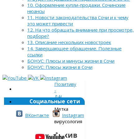
10. Оформление купли-продажи. Сочинские
нюансы
11. Новости законодательства Сочи и к чему
это может привести
12. На что обращать внимание при просмотре,
подборе?
13. Описание нескольких новостроек
14. Завершающее обращение. Полезные
ссылки
БОНУС: Плюсы и минусы жизни в Сочи
БОНУС: Плюсы жизни в Сочи
Позитиву
-
ДА!
Социальные сети
»
Метка
»
ВКонтакте
Instagram
вирусология
Архив