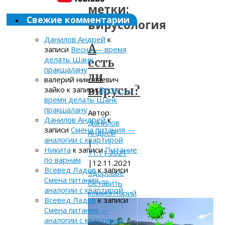
метки:
Свежие комментарии
вирусология
Данилов Андрей
к
А
записи
Весна — время
делать Шанк
есть
пракшалану
ли
валерий николаевич
вирусы?
зайко
к записи
Весна —
время делать Шанк
пракшалану
Автор:
Данилов Андрей
к
Данилов
записи
Смена питания —
Андрей
аналогии с квартирой
|
Никита
к записи
Питание
11.11.2021
по варнам
|
12.11.2021
Всевед Ладов
к записи
Здоровье
Смена питания —
Оставить
аналогии с квартирой
комментарий
Всевед Ладов
к записи
Смена питания —
аналогии с квартирой