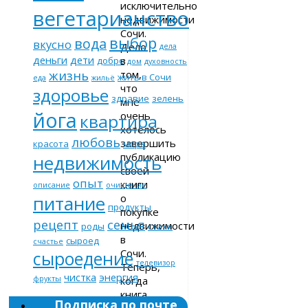
исключительно
вегетарианство
недвижимости
Сочи.
выбор
вода
вкусно
Дело
дела
деньги
дети
в
добро
дом
духовность
жизнь
том,
жить в Сочи
еда
жильё
что
здоровье
здравие
зелень
мне
йога
очень
квартира
хотелось
любовь
завершить
красота
море
публикацию
недвижимость
своей
опыт
книги
описание
очищение
о
питание
продукты
покупке
рецепт
семья
недвижимости
роды
стихи
в
сыроед
счастье
Сочи.
сыроедение
телевизор
Теперь,
чистка
энергия
когда
фрукты
книга
Подписка по почте