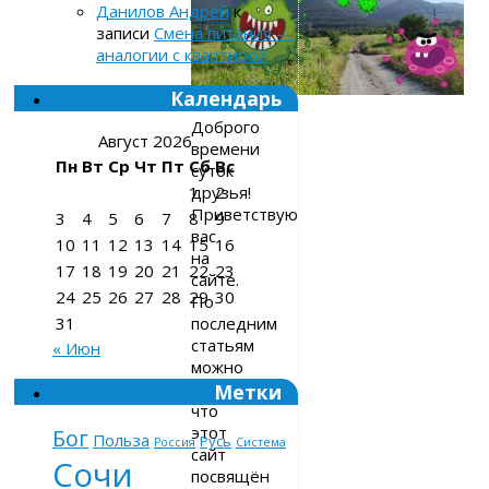
Данилов Андрей
к
записи
Смена питания —
аналогии с квартирой
Календарь
Доброго
Август 2026
времени
Пн
Вт
Ср
Чт
Пт
Сб
Вс
суток
друзья!
1
2
Приветствую
3
4
5
6
7
8
9
вас
10
11
12
13
14
15
16
на
17
18
19
20
21
22
23
сайте.
24
25
26
27
28
29
30
По
последним
31
статьям
« Июн
можно
подумать,
Метки
что
этот
Бог
Польза
Русь
Россия
Система
сайт
Сочи
посвящён