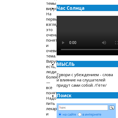
темы
Час Солнца
вирусов.
На
первый
взгляд,
это
очень
понятная
и
очевидная
тема.
Вирусы
МЫСЛЬ
есть,
люди
Говори с убеждением - слова
болеют
и влияние на слушателей
—
придут сами собой. /Гёте/
всё
понятно.
Поиск
Надо
пить
лекарства
и
на сайте
в интернете