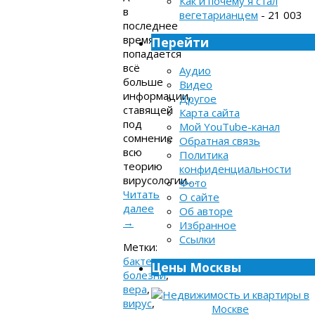
Как и почему я стал
в
вегетарианцем
- 21 003
последнее
время
Перейти
попадается
всё
Аудио
больше
Видео
информации,
Другое
ставящей
Карта сайта
под
Мой YouTube-канал
сомнение
Обратная связь
всю
Политика
теорию
конфиденциальности
вирусологии….
Фото
Читать
О сайте
далее
Об авторе
→
Избранное
Ссылки
Метки:
бактерии
,
Цены Москвы
болезни
,
вера
,
вирус
,