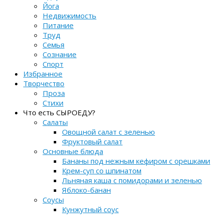
Йога
Недвижимость
Питание
Труд
Семья
Сознание
Спорт
Избранное
Творчество
Проза
Стихи
Что есть СЫРОЕДУ?
Салаты
Овощной салат с зеленью
Фруктовый салат
Основные блюда
Бананы под нежным кефиром с орешками
Крем-суп со шпинатом
Льняная каша с помидорами и зеленью
Яблоко-банан
Соусы
Кунжутный соус