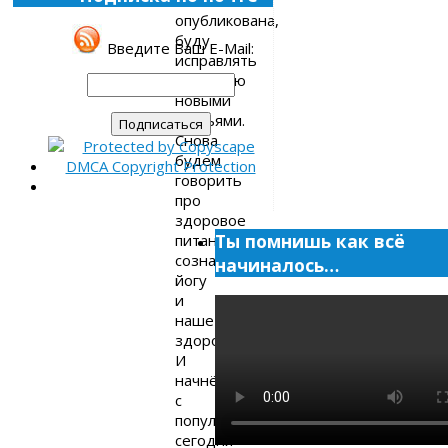
полностью
опубликована,
буду
Введите Ваш E-Mail:
исправлять
ситуацию
новыми
статьями.
Снова
будем
говорить
про
здоровое
Ты помнишь как всё
питание,
сознание,
начиналось…
йогу
и
наше
здоровье.
И
начнём
с
популярной
сегодня