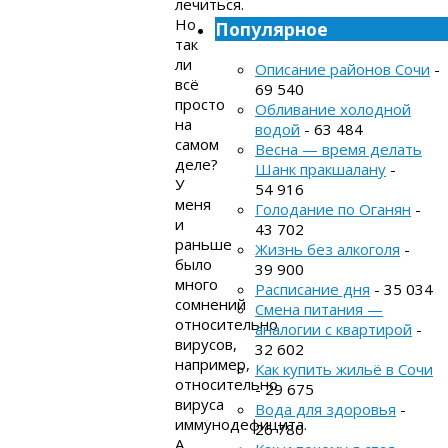
лечиться.
Но
Популярное
так
ли
Описание районов Сочи
-
всё
69 540
просто
Обливание холодной
на
водой
- 63 484
самом
Весна — время делать
деле?
Шанк пракшалану
-
У
54 916
меня
Голодание по Оганян
-
и
43 702
раньше
Жизнь без алкоголя
-
было
39 900
много
Расписание дня
- 35 034
сомнений
Смена питания —
относительно
аналогии с квартирой
-
вирусов,
32 602
например,
Как купить жильё в Сочи
относительно
- 29 675
вируса
Вода для здоровья
-
иммунодефицита.
26 780
А