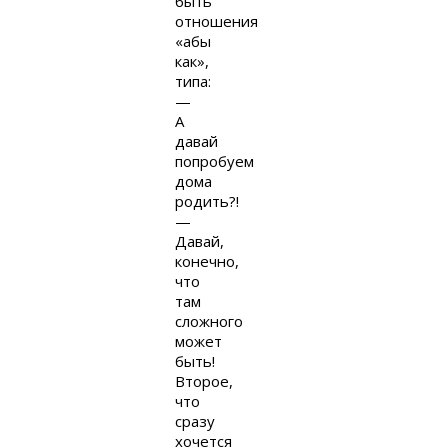
быть
отношения
«абы
как»,
типа:
—
А
давай
попробуем
дома
родить?!
—
Давай,
конечно,
что
там
сложного
может
быть!
Второе,
что
сразу
хочется