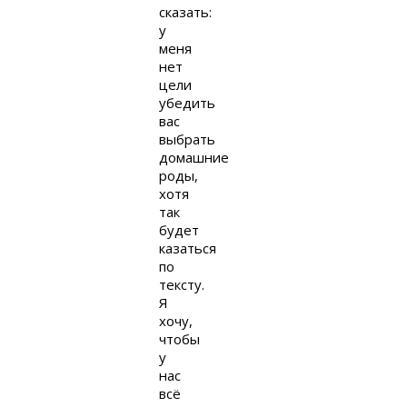
сказать:
у
меня
нет
цели
убедить
вас
выбрать
домашние
роды,
хотя
так
будет
казаться
по
тексту.
Я
хочу,
чтобы
у
нас
всё