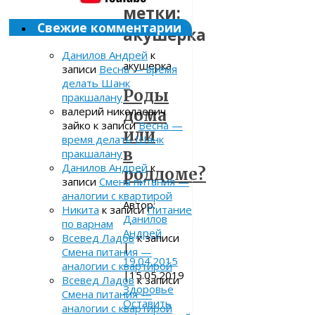
метки:
Свежие комментарии
акушерка
Данилов Андрей
к
акушерка
записи
Весна — время
делать Шанк
Роды
пракшалану
валерий николаевич
дома
зайко
к записи
Весна —
или
время делать Шанк
в
пракшалану
Данилов Андрей
к
роддоме?
записи
Смена питания —
аналогии с квартирой
Автор:
Никита
к записи
Питание
Данилов
по варнам
Андрей
Всевед Ладов
к записи
|
Смена питания —
19.04.2015
аналогии с квартирой
|
15.05.2019
Всевед Ладов
к записи
Здоровье
Смена питания —
Оставить
аналогии с квартирой