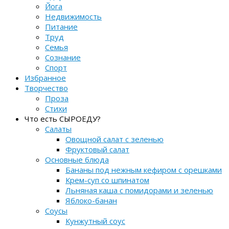
Йога
Недвижимость
Питание
Труд
Семья
Сознание
Спорт
Избранное
Творчество
Проза
Стихи
Что есть СЫРОЕДУ?
Салаты
Овощной салат с зеленью
Фруктовый салат
Основные блюда
Бананы под нежным кефиром с орешками
Крем-суп со шпинатом
Льняная каша с помидорами и зеленью
Яблоко-банан
Соусы
Кунжутный соус