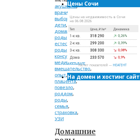
Цены Сочи
акушерка
,
врачи
,
Цены на недвижимость в Сочи
выбор
,
на 06.08.2026
дети
,
Тип
Цена, ₽/м²
Динамика
домашние
1-к кв.
318 290
0,26%
роды
,
естественные
2-к кв.
299 200
0,39%
роды
,
3-к кв.
308 330
0,08%
консультация
,
Дома
233 570
0,9%
медицинское
Расчет показателей —
НЕАГЕНТ
вмешательство
,
опыт
,
На домен и хостинг сайт
плацента
,
повезло
,
роддом
,
роды
,
семья
,
страховка
,
УЗИ
Домашние