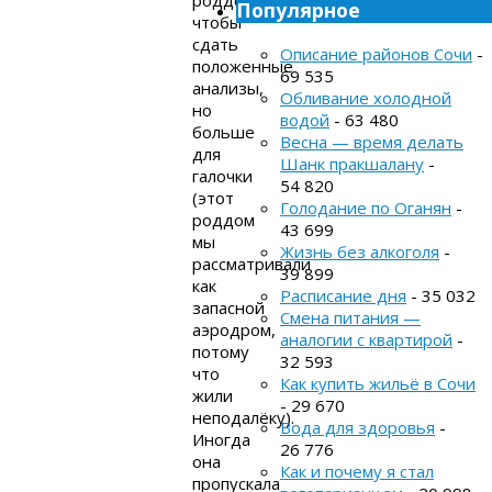
Популярное
чтобы
сдать
Описание районов Сочи
-
положенные
69 535
анализы,
Обливание холодной
но
водой
- 63 480
больше
Весна — время делать
для
Шанк пракшалану
-
галочки
54 820
(этот
Голодание по Оганян
-
роддом
43 699
мы
Жизнь без алкоголя
-
рассматривали
39 899
как
Расписание дня
- 35 032
запасной
Смена питания —
аэродром,
аналогии с квартирой
-
потому
32 593
что
Как купить жильё в Сочи
жили
- 29 670
неподалёку).
Вода для здоровья
-
Иногда
26 776
она
Как и почему я стал
пропускала