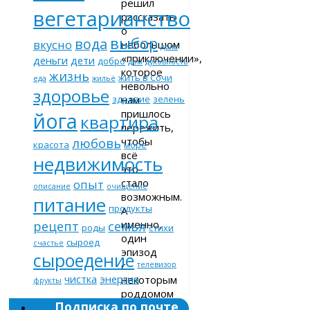
решил
вегетарианство
рассказать
о
выбор
вода
вкусно
небольшом
дела
«приключении»,
деньги
дети
добро
дом
духовность
которое
жизнь
жить в Сочи
еда
жильё
невольно
здоровье
нам
здравие
зелень
пришлось
йога
квартира
пережить,
чтобы
любовь
красота
море
всё
недвижимость
это
стало
опыт
описание
очищение
возможным.
питание
продукты
А
именно,
рецепт
семья
роды
стихи
один
сыроед
счастье
эпизод
сыроедение
с
телевизор
чистка
энергия
некоторым
фрукты
роддомом
Подписка по почте
города