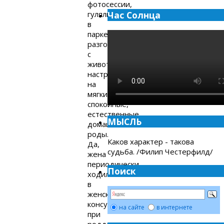
фотосессии,
гуляли
Час Солнца
в
парке,
разговаривали
с
животиком,
настраивались
на
мягкие,
спокойные,
естественные
МЫСЛЬ
домашние
роды.
Каков характер - такова
Да,
судьба. /Филип Честерфилд/
жена
периодически
Поиск
ходила
в
женскую
консультацию
на сайте
в интернете
при
роддоме,