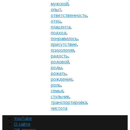
мужской
,
опыт
,
ответственность
,
отец
,
плацента
,
подход
,
понравилось
,
присутствие
,
психология
,
радость
,
родовой
,
роды
,
рожать
,
рождение
,
роль
,
семья
,
стульчик
,
транспортировка
,
чистота
YouTube
О сайте
Об авторе