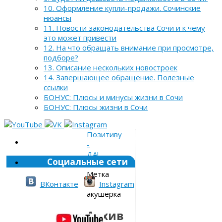
10. Оформление купли-продажи. Сочинские
нюансы
11. Новости законодательства Сочи и к чему
это может привести
12. На что обращать внимание при просмотре,
подборе?
13. Описание нескольких новостроек
14. Завершающее обращение. Полезные
ссылки
БОНУС: Плюсы и минусы жизни в Сочи
БОНУС: Плюсы жизни в Сочи
Позитиву
-
ДА!
Социальные сети
»
Метка
»
ВКонтакте
Instagram
акушерка
Архив