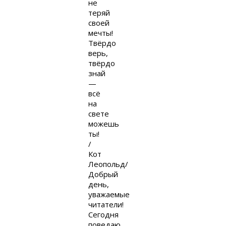
не
теряй
своей
мечты!
Твёрдо
верь,
твёрдо
знай
—
всё
на
свете
можешь
ты!
/
Кот
Леопольд/
Добрый
день,
уважаемые
читатели!
Сегодня
поведаю