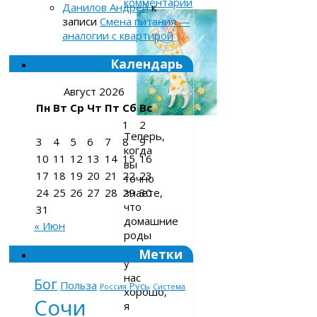
комментарий
Данилов Андрей
к
записи
Смена питания —
аналогии с квартирой
Календарь
Август 2026
Пн
Вт
Ср
Чт
Пт
Сб
Вс
1
2
Теперь,
3
4
5
6
7
8
9
когда
10
11
12
13
14
15
16
вы
17
18
19
20
21
22
23
точно
знаете,
24
25
26
27
28
29
30
что
31
домашние
« Июн
роды
прошли
Метки
у
нас
Бог
Польза
Русь
Россия
Система
хорошо,
Сочи
я