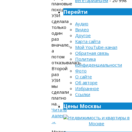
вегетарианцем
- 20 998
плановые
походы,
Перейти
УЗИ
сделала
Аудио
только
Видео
один
Другое
раз
Карта сайта
вначале,
Мой YouTube-канал
а
Обратная связь
потом
Политика
отказывалась.
конфиденциальности
Второй
Фото
раз
О сайте
УЗИ
Об авторе
мы
Избранное
сделали
Ссылки
платно
на…
Цены Москвы
Читать
далее
→
Метки: