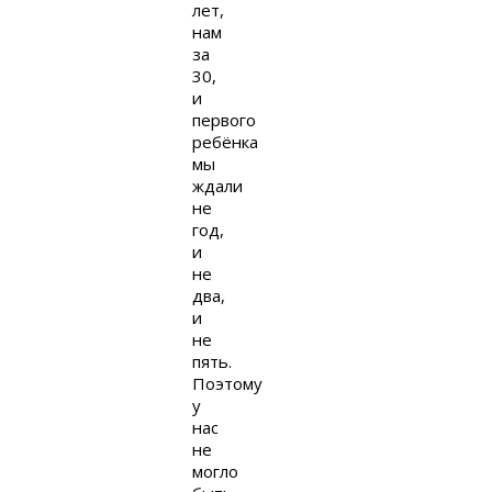
лет,
нам
за
30,
и
первого
ребёнка
мы
ждали
не
год,
и
не
два,
и
не
пять.
Поэтому
у
нас
не
могло